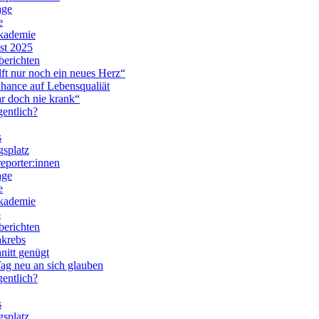
age
e
kademie
st 2025
berichten
lft nur noch ein neues Herz“
hance auf Lebensqualiät
r doch nie krank“
entlich?
s
gsplatz
eporter:innen
age
e
kademie
5
berichten
akrebs
nitt genügt
ag neu an sich glauben
entlich?
s
gsplatz