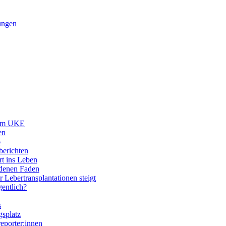
lungen
dem UKE
en
6
berichten
rt ins Leben
denen Faden
r Lebertransplantationen steigt
entlich?
s
gsplatz
eporter:innen