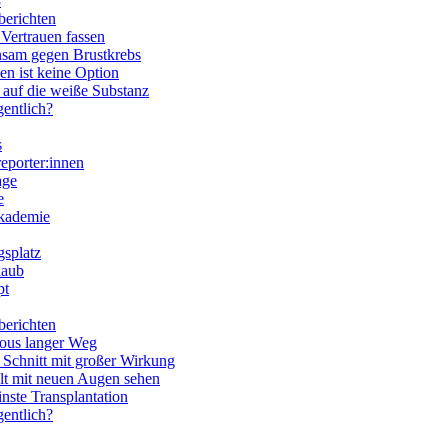
3
berichten
Vertrauen fassen
sam gegen Brustkrebs
n ist keine Option
 auf die weiße Substanz
entlich?
s
eporter:innen
age
e
kademie
gsplatz
laub
pt
berichten
ous langer Weg
 Schnitt mit großer Wirkung
lt mit neuen Augen sehen
inste Transplantation
entlich?