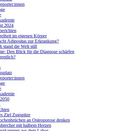
eporter:innen
age
e
kademie
st 2024
berichten
eiheit im eigenen Körper
cht Adipositas zur Erkrankung?
h stand die Welt still
e: Den Blick für die Diagnose schärfen
entlich?
s
gsplatz
eporter:innen
age
e
kademie
 2050
4
ichten
s Ziel Zugspitze
ochenbrüchen an Osteoporose denken
sbrecher mit halbem Herzen
erzkammer aus dem Labor