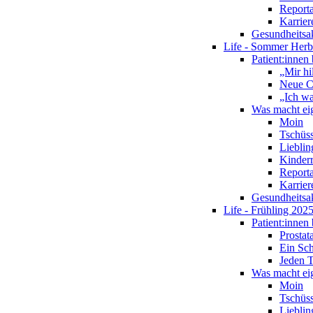
Report
Karrier
Gesundheitsa
Life - Sommer Herb
Patient:innen 
„Mir hi
Neue C
„Ich wa
Was macht eig
Moin
Tschüs
Lieblin
Kinderr
Report
Karrier
Gesundheitsa
Life - Frühling 202
Patient:innen 
Prostat
Ein Sch
Jeden T
Was macht eig
Moin
Tschüs
Lieblin