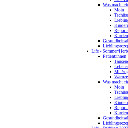
Was macht eig
Moin
Tschüs
Lieblin
Kinderr
Report
Karrier
Gesundheitsa
Lieblingsreze
Life - Sommer/Herb
Patient:innen 
Tausen
Lebensq
Mit Yog
Warnze
Was macht eig
Moin
Tschüs
Lieblin
Kinderr
Report
Karrier
Gesundheitsa
Lieblingsreze