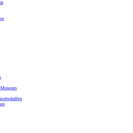
ät
um
n
s Museum
ienbeihilfen
eum