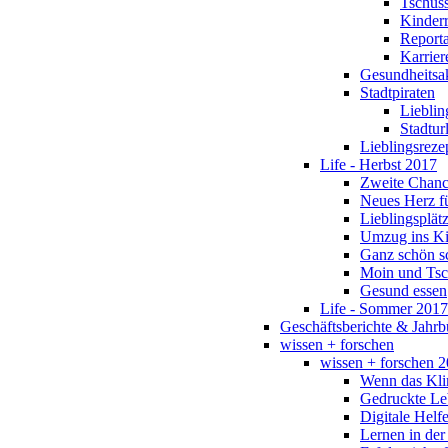
Tschüs
Kinderr
Report
Karrier
Gesundheitsa
Stadtpiraten
Lieblin
Stadtur
Lieblingsreze
Life - Herbst 2017
Zweite Chan
Neues Herz fü
Lieblingsplät
Umzug ins K
Ganz schön s
Moin und Tsc
Gesund essen
Life - Sommer 2017
Geschäftsberichte & Jahrb
wissen + forschen
wissen + forschen 
Wenn das Kli
Gedruckte Leb
Digitale Helfe
Lernen in der 