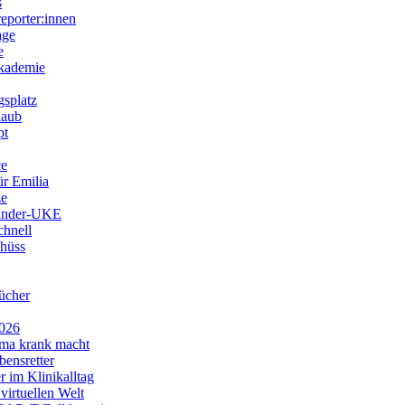
s
eporter:innen
age
e
kademie
gsplatz
laub
pt
ce
r Emilia
ze
inder-UKE
chnell
hüss
ücher
2026
ma krank macht
ensretter
r im Klinikalltag
virtuellen Welt