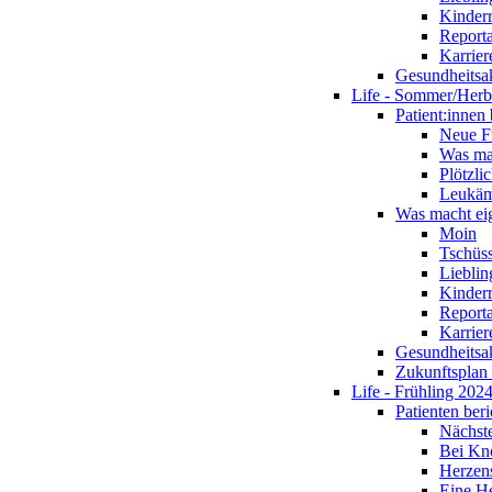
Kinderr
Report
Karrier
Gesundheitsa
Life - Sommer/Herb
Patient:innen 
Neue Fr
Was ma
Plötzlic
Leukämi
Was macht eig
Moin
Tschüs
Lieblin
Kinderr
Report
Karrier
Gesundheitsa
Zukunftsplan
Life - Frühling 202
Patienten ber
Nächste
Bei Kn
Herzen
Eine H