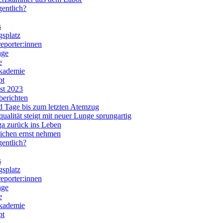
entlich?
s
gsplatz
eporter:innen
age
e
kademie
pt
st 2023
berichten
d Tage bis zum letzten Atemzug
ualität steigt mit neuer Lunge sprungartig
a zurück ins Leben
ichen ernst nehmen
entlich?
s
gsplatz
eporter:innen
age
e
kademie
pt