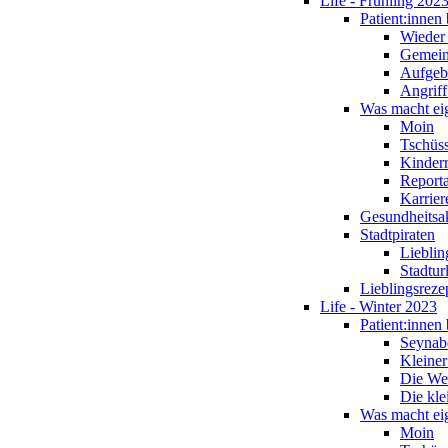
Life - Frühling 202
Patient:innen 
Wieder 
Gemein
Aufgebe
Angriff
Was macht eig
Moin
Tschüs
Kinderr
Report
Karrier
Gesundheitsa
Stadtpiraten
Lieblin
Stadtur
Lieblingsreze
Life - Winter 2023
Patient:innen 
Seynab
Kleiner
Die We
Die kle
Was macht eig
Moin