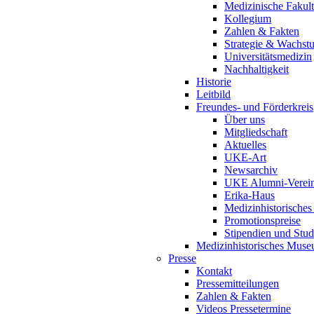
Medizinische Fakult
Kollegium
Zahlen & Fakten
Strategie & Wachst
Universitätsmedizin
Nachhaltigkeit
Historie
Leitbild
Freundes- und Förderkreis
Über uns
Mitgliedschaft
Aktuelles
UKE-Art
Newsarchiv
UKE Alumni-Verei
Erika-Haus
Medizinhistorische
Promotionspreise
Stipendien und Stud
Medizinhistorisches Mus
Presse
Kontakt
Pressemitteilungen
Zahlen & Fakten
Videos Pressetermine