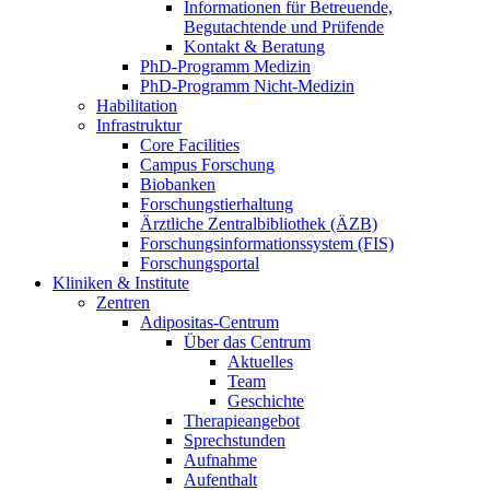
Informationen für Betreuende,
Begutachtende und Prüfende
Kontakt & Beratung
PhD-Programm Medizin
PhD-Programm Nicht-Medizin
Habilitation
Infrastruktur
Core Facilities
Campus Forschung
Biobanken
Forschungstierhaltung
Ärztliche Zentralbibliothek (ÄZB)
Forschungsinformationssystem (FIS)
Forschungsportal
Kliniken & Institute
Zentren
Adipositas-Centrum
Über das Centrum
Aktuelles
Team
Geschichte
Therapieangebot
Sprechstunden
Aufnahme
Aufenthalt