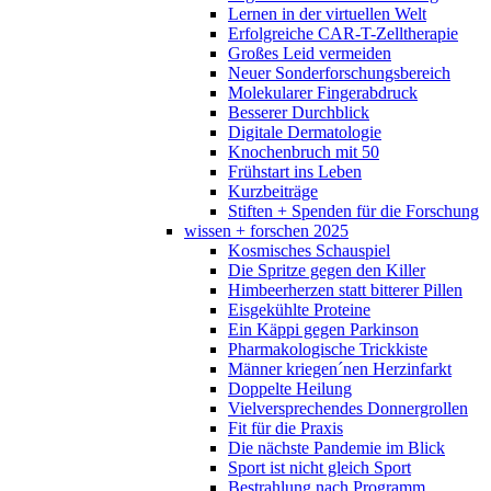
Lernen in der virtuellen Welt
Erfolgreiche CAR-T-Zelltherapie
Großes Leid vermeiden
Neuer Sonderforschungsbereich
Molekularer Fingerabdruck
Besserer Durchblick
Digitale Dermatologie
Knochenbruch mit 50
Frühstart ins Leben
Kurzbeiträge
Stiften + Spenden für die Forschung
wissen + forschen 2025
Kosmisches Schauspiel
Die Spritze gegen den Killer
Himbeerherzen statt bitterer Pillen
Eisgekühlte Proteine
Ein Käppi gegen Parkinson
Pharmakologische Trickkiste
Männer kriegen´nen Herzinfarkt
Doppelte Heilung
Vielversprechendes Donnergrollen
Fit für die Praxis
Die nächste Pandemie im Blick
Sport ist nicht gleich Sport
Bestrahlung nach Programm