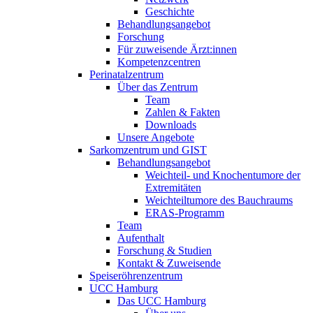
Geschichte
Behandlungsangebot
Forschung
Für zuweisende Ärzt:innen
Kompetenzcentren
Perinatalzentrum
Über das Zentrum
Team
Zahlen & Fakten
Downloads
Unsere Angebote
Sarkomzentrum und GIST
Behandlungsangebot
Weichteil- und Knochentumore der
Extremitäten
Weichteiltumore des Bauchraums
ERAS-Programm
Team
Aufenthalt
Forschung & Studien
Kontakt & Zuweisende
Speiseröhrenzentrum
UCC Hamburg
Das UCC Hamburg