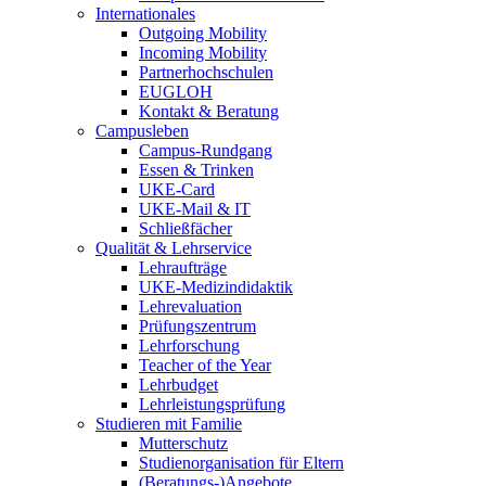
Internationales
Outgoing Mobility
Incoming Mobility
Partnerhochschulen
EUGLOH
Kontakt & Beratung
Campusleben
Campus-Rundgang
Essen & Trinken
UKE-Card
UKE-Mail & IT
Schließfächer
Qualität & Lehrservice
Lehraufträge
UKE-Medizindidaktik
Lehrevaluation
Prüfungszentrum
Lehrforschung
Teacher of the Year
Lehrbudget
Lehrleistungsprüfung
Studieren mit Familie
Mutterschutz
Studienorganisation für Eltern
(Beratungs-)Angebote