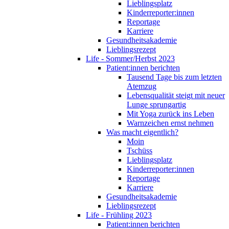
Lieblingsplatz
Kinderreporter:innen
Reportage
Karriere
Gesundheitsakademie
Lieblingsrezept
Life - Sommer/Herbst 2023
Patient:innen berichten
Tausend Tage bis zum letzten
Atemzug
Lebensqualität steigt mit neuer
Lunge sprungartig
Mit Yoga zurück ins Leben
Warnzeichen ernst nehmen
Was macht eigentlich?
Moin
Tschüss
Lieblingsplatz
Kinderreporter:innen
Reportage
Karriere
Gesundheitsakademie
Lieblingsrezept
Life - Frühling 2023
Patient:innen berichten