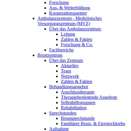
Forschung
Aus- & Weiterbildung
Kooperationspartner
Ambulanzzentrum - Medizinisches
Versorgungszentrum (MVZ)
Über das Ambulanzzentrum
Leitung
Zahlen & Fakten
Forschung & Co.
Fachbereiche
Brustzentrum
Über das Zentrum
Aktuelles
Team
Netzwerk
Zahlen & Fakten
Behandlungsangebot
Anschlusstherapie
Therapiebegleitende Angebote
Selbsthilfegruppen
Rehabilitation
Sprechstunden
Brustsprechstunde
Familiärer Brust- & Eierstockkrebs
Aufnahme