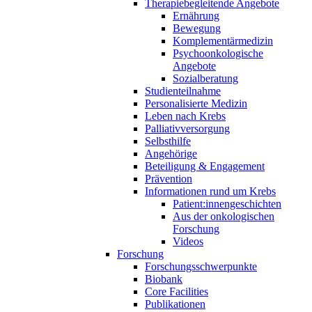
Therapiebegleitende Angebote
Ernährung
Bewegung
Komplementärmedizin
Psychoonkologische
Angebote
Sozialberatung
Studienteilnahme
Personalisierte Medizin
Leben nach Krebs
Palliativversorgung
Selbsthilfe
Angehörige
Beteiligung & Engagement
Prävention
Informationen rund um Krebs
Patient:innengeschichten
Aus der onkologischen
Forschung
Videos
Forschung
Forschungsschwerpunkte
Biobank
Core Facilities
Publikationen