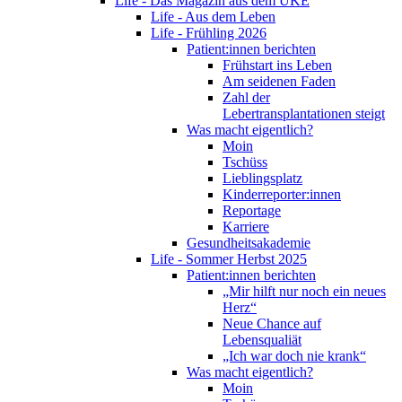
Life - Das Magazin aus dem UKE
Life - Aus dem Leben
Life - Frühling 2026
Patient:innen berichten
Frühstart ins Leben
Am seidenen Faden
Zahl der
Lebertransplantationen steigt
Was macht eigentlich?
Moin
Tschüss
Lieblingsplatz
Kinderreporter:innen
Reportage
Karriere
Gesundheitsakademie
Life - Sommer Herbst 2025
Patient:innen berichten
„Mir hilft nur noch ein neues
Herz“
Neue Chance auf
Lebensqualiät
„Ich war doch nie krank“
Was macht eigentlich?
Moin