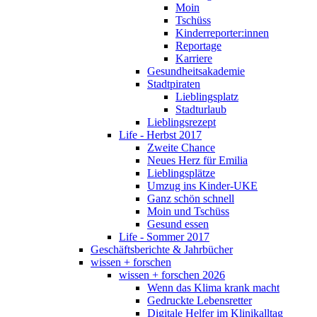
Moin
Tschüss
Kinderreporter:innen
Reportage
Karriere
Gesundheitsakademie
Stadtpiraten
Lieblingsplatz
Stadturlaub
Lieblingsrezept
Life - Herbst 2017
Zweite Chance
Neues Herz für Emilia
Lieblingsplätze
Umzug ins Kinder-UKE
Ganz schön schnell
Moin und Tschüss
Gesund essen
Life - Sommer 2017
Geschäftsberichte & Jahrbücher
wissen + forschen
wissen + forschen 2026
Wenn das Klima krank macht
Gedruckte Lebensretter
Digitale Helfer im Klinikalltag