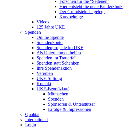
Forschen für die "Seltenen"
Hier entsteht die neue Kinderklinik
Der Grundstein ist gelegt
Kurzbeiträge
Videos
125 Jahre UKE
Spenden
Online-Spende
Spendenkonto
Spendenprojekte im UKE
Als Unternehmen helfen
Spenden im Trauerfall
Spenden statt Schenken
Ihre Spendenaktion
Vererben
UKE-Stiftung
Kontakt
UKE-Benefizlauf
Mitmachen
Spenden
Sponsoren & Unterstützer
Erfolge & Impressionen
Qualität
International
Login