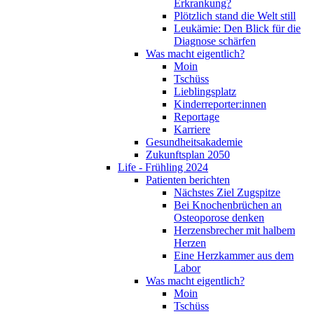
Erkrankung?
Plötzlich stand die Welt still
Leukämie: Den Blick für die
Diagnose schärfen
Was macht eigentlich?
Moin
Tschüss
Lieblingsplatz
Kinderreporter:innen
Reportage
Karriere
Gesundheitsakademie
Zukunftsplan 2050
Life - Frühling 2024
Patienten berichten
Nächstes Ziel Zugspitze
Bei Knochenbrüchen an
Osteoporose denken
Herzensbrecher mit halbem
Herzen
Eine Herzkammer aus dem
Labor
Was macht eigentlich?
Moin
Tschüss