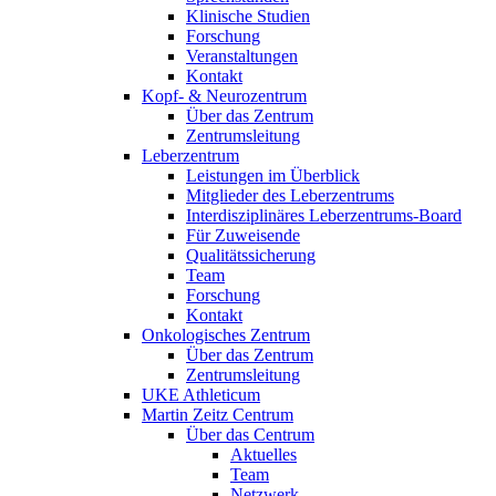
Klinische Studien
Forschung
Veranstaltungen
Kontakt
Kopf- & Neurozentrum
Über das Zentrum
Zentrumsleitung
Leberzentrum
Leistungen im Überblick
Mitglieder des Leberzentrums
Interdisziplinäres Leberzentrums-Board
Für Zuweisende
Qualitätssicherung
Team
Forschung
Kontakt
Onkologisches Zentrum
Über das Zentrum
Zentrumsleitung
UKE Athleticum
Martin Zeitz Centrum
Über das Centrum
Aktuelles
Team
Netzwerk