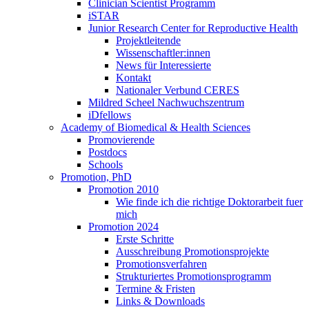
Clinician Scientist Programm
iSTAR
Junior Research Center for Reproductive Health
Projektleitende
Wissenschaftler:innen
News für Interessierte
Kontakt
Nationaler Verbund CERES
Mildred Scheel Nachwuchszentrum
iDfellows
Academy of Biomedical & Health Sciences
Promovierende
Postdocs
Schools
Promotion, PhD
Promotion 2010
Wie finde ich die richtige Doktorarbeit fuer
mich
Promotion 2024
Erste Schritte
Ausschreibung Promotionsprojekte
Promotionsverfahren
Strukturiertes Promotionsprogramm
Termine & Fristen
Links & Downloads