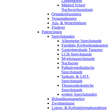
Lungenkrebs
Mildred Scheel
Nachwuchszentrum
Organkrebszentren
Veranstaltungen
Aus- & Weiterbildung
Förderer
Patient:innen
Sprechstunden
Allgemeine Sprechstunde
Familiäre Krebserkrankungen
Gastrointestinale Tumoren
LCH-Sprechstunde
Myelomsprechstunde
Nachsorge
Palliativmedizinische
Sprechstunde
Sarkom- & GIST-
Sprechstunde
Thoraxonkologische
Sprechstunde
weitere Sprechstunden
Behandlungsangebot
Zweitmeinung
Lotsen- & Krebsinformationsdienst