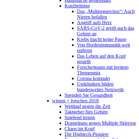
Hauptsache gemeinsam
Kurzbeiträge
Das „Multiorganvirus“: Auch
Nieren befallen
Angriff aufs Herz
SARS-CoV-2 greift auch das
Gehirn an
Krebs macht keine Pause
Von Herdenimmunität weit
entfernt
Das Leben auf den Kopf
gestellt
Forscherteams mit breitem
Themenmix
Corona kompakt
Unikliniken bilden
bundesweites Netzwerk
Spenden Sie Gesundheit
wissen + forschen 2018
Wettlauf gegen die Zeit
Taktgeber fürs Gehirn
Spielend lernen
Doppelpass gegen Multiple Sklerose
Chaos im Kopf
Die Hightech-Pioniere