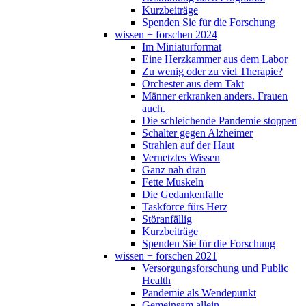
Kurzbeiträge
Spenden Sie für die Forschung
wissen + forschen 2024
Im Miniaturformat
Eine Herzkammer aus dem Labor
Zu wenig oder zu viel Therapie?
Orchester aus dem Takt
Männer erkranken anders. Frauen
auch.
Die schleichende Pandemie stoppen
Schalter gegen Alzheimer
Strahlen auf der Haut
Vernetztes Wissen
Ganz nah dran
Fette Muskeln
Die Gedankenfalle
Taskforce fürs Herz
Störanfällig
Kurzbeiträge
Spenden Sie für die Forschung
wissen + forschen 2021
Versorgungsforschung und Public
Health
Pandemie als Wendepunkt
Gemeinsam allein