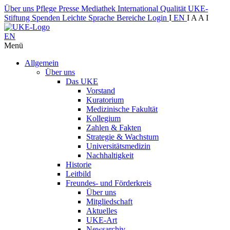
Über uns
Pflege
Presse
Mediathek
International
Qualität
UKE-
Stiftung
Spenden
Leichte Sprache
Bereiche
Login
I
EN
I
A
A
I
EN
Menü
Allgemein
Über uns
Das UKE
Vorstand
Kuratorium
Medizinische Fakultät
Kollegium
Zahlen & Fakten
Strategie & Wachstum
Universitätsmedizin
Nachhaltigkeit
Historie
Leitbild
Freundes- und Förderkreis
Über uns
Mitgliedschaft
Aktuelles
UKE-Art
Newsarchiv