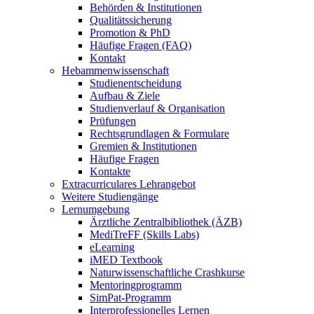
Behörden & Institutionen
Qualitätssicherung
Promotion & PhD
Häufige Fragen (FAQ)
Kontakt
Hebammenwissenschaft
Studienentscheidung
Aufbau & Ziele
Studienverlauf & Organisation
Prüfungen
Rechtsgrundlagen & Formulare
Gremien & Institutionen
Häufige Fragen
Kontakte
Extracurriculares Lehrangebot
Weitere Studiengänge
Lernumgebung
Ärztliche Zentralbibliothek (ÄZB)
MediTreFF (Skills Labs)
eLearning
iMED Textbook
Naturwissenschaftliche Crashkurse
Mentoringprogramm
SimPat-Programm
Interprofessionelles Lernen