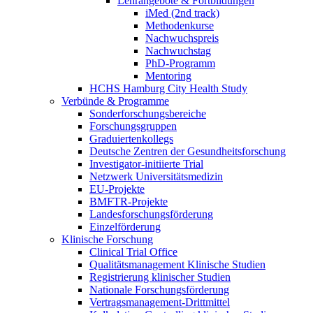
Lehrangebote & Fortbildungen
iMed (2nd track)
Methodenkurse
Nachwuchspreis
Nachwuchstag
PhD-Programm
Mentoring
HCHS Hamburg City Health Study
Verbünde & Programme
Sonderforschungsbereiche
Forschungsgruppen
Graduiertenkollegs
Deutsche Zentren der Gesundheitsforschung
Investigator-initiierte Trial
Netzwerk Universitätsmedizin
EU-Projekte
BMFTR-Projekte
Landesforschungsförderung
Einzelförderung
Klinische Forschung
Clinical Trial Office
Qualitätsmanagement Klinische Studien
Registrierung klinischer Studien
Nationale Forschungsförderung
Vertragsmanagement-Drittmittel