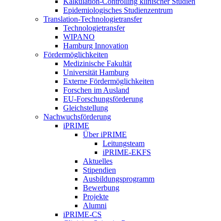
Kalkulation-Controlling klinischer Studien
Epidemiologisches Studienzentrum
Translation-Technologietransfer
Technologietransfer
WIPANO
Hamburg Innovation
Fördermöglichkeiten
Medizinische Fakultät
Universität Hamburg
Externe Fördermöglichkeiten
Forschen im Ausland
EU-Forschungsförderung
Gleichstellung
Nachwuchsförderung
iPRIME
Über iPRIME
Leitungsteam
iPRIME-EKFS
Aktuelles
Stipendien
Ausbildungsprogramm
Bewerbung
Projekte
Alumni
iPRIME-CS