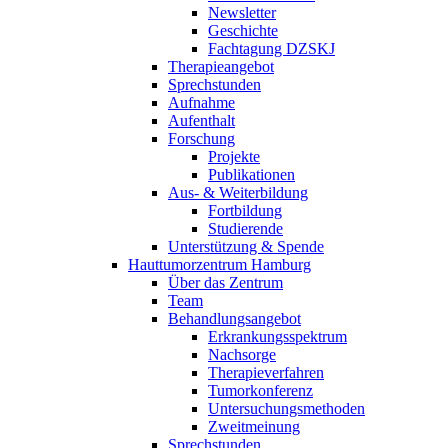
Newsletter
Geschichte
Fachtagung DZSKJ
Therapieangebot
Sprechstunden
Aufnahme
Aufenthalt
Forschung
Projekte
Publikationen
Aus- & Weiterbildung
Fortbildung
Studierende
Unterstützung & Spende
Hauttumorzentrum Hamburg
Über das Zentrum
Team
Behandlungsangebot
Erkrankungsspektrum
Nachsorge
Therapieverfahren
Tumorkonferenz
Untersuchungsmethoden
Zweitmeinung
Sprechstunden