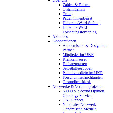
Über uns
Zahlen & Fakten
Organigramm
Team
Patient:innenbeirat
Hubertus-Wald-Stiftung
Hubertus-Wald-
Forschungsförderung
Aktuelles
Kooperationen
Akademische & Designierte
Partner
Mitglieder im UKE
Krankenhäuser
Facharztpraxen
Selbsthilfegruppen
Palliativmedizin im UKE
Forschungseinrichtungen
Gesundheitskiosk
Netzwerke & Verbundprojekte
S.O.O.S. Second Opinion
Oncology Service
ONCOnnect
Nationales Netzwerk
Genomische Medizin