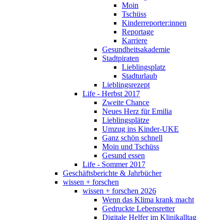
Moin
Tschüss
Kinderreporter:innen
Reportage
Karriere
Gesundheitsakademie
Stadtpiraten
Lieblingsplatz
Stadturlaub
Lieblingsrezept
Life - Herbst 2017
Zweite Chance
Neues Herz für Emilia
Lieblingsplätze
Umzug ins Kinder-UKE
Ganz schön schnell
Moin und Tschüss
Gesund essen
Life - Sommer 2017
Geschäftsberichte & Jahrbücher
wissen + forschen
wissen + forschen 2026
Wenn das Klima krank macht
Gedruckte Lebensretter
Digitale Helfer im Klinikalltag