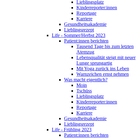
Lieblingsplatz
Kinderreporter:innen
Reportage
Karriere
Gesundheitsakademie
Lieblingsrezept
Life - Sommer/Herbst 2023
Patient:innen berichten
Tausend Tage bis zum letzten
Atemzug
Lebensqualität steigt mit neuer
Lunge sprungartig
Mit Yoga zurück ins Leben
Warnzeichen ernst nehmen
Was macht eigentlich?
Moin
Tschüss
Lieblingsplatz
Kinderreporter:innen
Reportage
Karriere
Gesundheitsakademie
Lieblingsrezept
Life - Frühling 2023
Patient:innen berichten