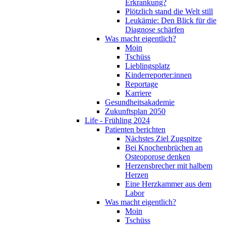
Erkrankung?
Plötzlich stand die Welt still
Leukämie: Den Blick für die
Diagnose schärfen
Was macht eigentlich?
Moin
Tschüss
Lieblingsplatz
Kinderreporter:innen
Reportage
Karriere
Gesundheitsakademie
Zukunftsplan 2050
Life - Frühling 2024
Patienten berichten
Nächstes Ziel Zugspitze
Bei Knochenbrüchen an
Osteoporose denken
Herzensbrecher mit halbem
Herzen
Eine Herzkammer aus dem
Labor
Was macht eigentlich?
Moin
Tschüss