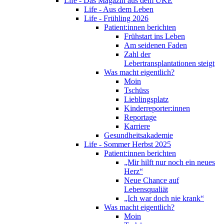
Life - Das Magazin aus dem UKE
Life - Aus dem Leben
Life - Frühling 2026
Patient:innen berichten
Frühstart ins Leben
Am seidenen Faden
Zahl der
Lebertransplantationen steigt
Was macht eigentlich?
Moin
Tschüss
Lieblingsplatz
Kinderreporter:innen
Reportage
Karriere
Gesundheitsakademie
Life - Sommer Herbst 2025
Patient:innen berichten
„Mir hilft nur noch ein neues
Herz“
Neue Chance auf
Lebensqualiät
„Ich war doch nie krank“
Was macht eigentlich?
Moin