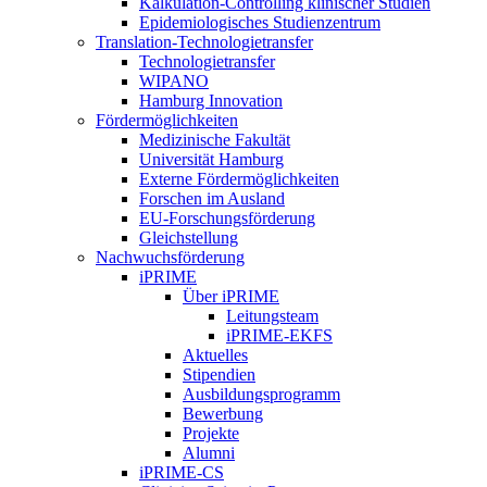
Kalkulation-Controlling klinischer Studien
Epidemiologisches Studienzentrum
Translation-Technologietransfer
Technologietransfer
WIPANO
Hamburg Innovation
Fördermöglichkeiten
Medizinische Fakultät
Universität Hamburg
Externe Fördermöglichkeiten
Forschen im Ausland
EU-Forschungsförderung
Gleichstellung
Nachwuchsförderung
iPRIME
Über iPRIME
Leitungsteam
iPRIME-EKFS
Aktuelles
Stipendien
Ausbildungsprogramm
Bewerbung
Projekte
Alumni
iPRIME-CS