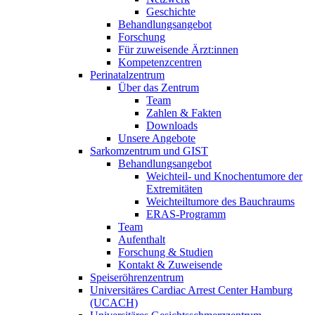
Geschichte
Behandlungsangebot
Forschung
Für zuweisende Ärzt:innen
Kompetenzcentren
Perinatalzentrum
Über das Zentrum
Team
Zahlen & Fakten
Downloads
Unsere Angebote
Sarkomzentrum und GIST
Behandlungsangebot
Weichteil- und Knochentumore der
Extremitäten
Weichteiltumore des Bauchraums
ERAS-Programm
Team
Aufenthalt
Forschung & Studien
Kontakt & Zuweisende
Speiseröhrenzentrum
Universitäres Cardiac Arrest Center Hamburg
(UCACH)