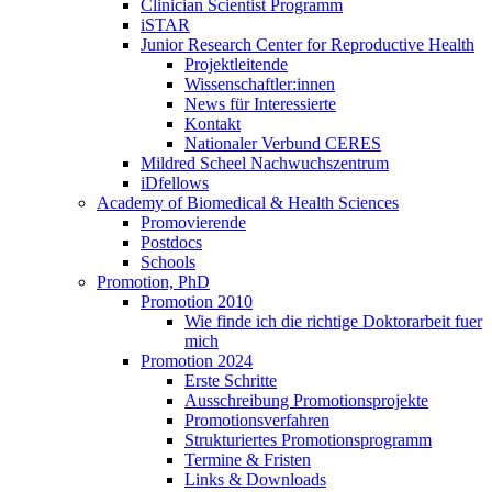
Clinician Scientist Programm
iSTAR
Junior Research Center for Reproductive Health
Projektleitende
Wissenschaftler:innen
News für Interessierte
Kontakt
Nationaler Verbund CERES
Mildred Scheel Nachwuchszentrum
iDfellows
Academy of Biomedical & Health Sciences
Promovierende
Postdocs
Schools
Promotion, PhD
Promotion 2010
Wie finde ich die richtige Doktorarbeit fuer
mich
Promotion 2024
Erste Schritte
Ausschreibung Promotionsprojekte
Promotionsverfahren
Strukturiertes Promotionsprogramm
Termine & Fristen
Links & Downloads