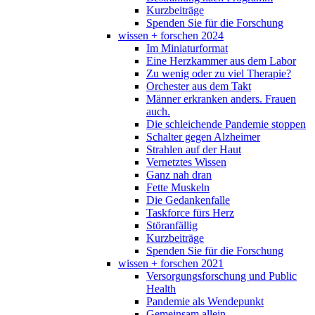
Kurzbeiträge
Spenden Sie für die Forschung
wissen + forschen 2024
Im Miniaturformat
Eine Herzkammer aus dem Labor
Zu wenig oder zu viel Therapie?
Orchester aus dem Takt
Männer erkranken anders. Frauen
auch.
Die schleichende Pandemie stoppen
Schalter gegen Alzheimer
Strahlen auf der Haut
Vernetztes Wissen
Ganz nah dran
Fette Muskeln
Die Gedankenfalle
Taskforce fürs Herz
Störanfällig
Kurzbeiträge
Spenden Sie für die Forschung
wissen + forschen 2021
Versorgungsforschung und Public
Health
Pandemie als Wendepunkt
Gemeinsam allein