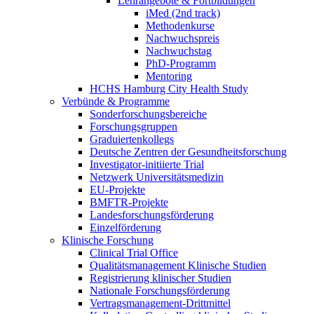
Lehrangebote & Fortbildungen
iMed (2nd track)
Methodenkurse
Nachwuchspreis
Nachwuchstag
PhD-Programm
Mentoring
HCHS Hamburg City Health Study
Verbünde & Programme
Sonderforschungsbereiche
Forschungsgruppen
Graduiertenkollegs
Deutsche Zentren der Gesundheitsforschung
Investigator-initiierte Trial
Netzwerk Universitätsmedizin
EU-Projekte
BMFTR-Projekte
Landesforschungsförderung
Einzelförderung
Klinische Forschung
Clinical Trial Office
Qualitätsmanagement Klinische Studien
Registrierung klinischer Studien
Nationale Forschungsförderung
Vertragsmanagement-Drittmittel