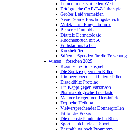
Lernen in der virtuellen Welt
Erfolgreiche CAR-T-Zelltherapie
Großes Leid vermeiden
Neuer Sonderforschungsbereich
Molekularer Fingerabdruck
Besserer Durchblick
Digitale Dermatologie
Knochenbruch mit 50
Frühstart ins Leben
Kurzbeiträge
Stiften + Spenden für die Forschung
wissen + forschen 2025
Kosmisches Schauspiel
Die Spritze gegen den Killer
Himbeerherzen statt bitterer Pillen
Eisgekühlte Proteine
Ein Käppi gegen Parkinson
Pharmakologische Trickkiste
Männer kriegen´nen Herzinfarkt
Doppelte Heilung
Vielversprechendes Donnergrollen
Fit für die Praxis
Die nächste Pandemie im Blick
Sport ist nicht gleich Sport
Bestrahlung nach Programm