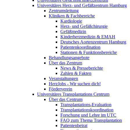
Universitäres Gesichtsschmerzzentrum
Universitäres Herz- und Gefäßzentrum Hamburg
Zentrumsleitung
Kliniken & Fachbereiche
Kardiologie
Herz- und Gefäßchirurgie
Gefäßmedizin
Kinderherzmedizin & EMAH
Deutsches Aortenzentrum Hamburg
Patientenkoordination
Stationen & Funktionsbereiche
Behandlungsangebote
Über das Zentrum
News & Presseberichte
Zahlen & Fakten
Veranstaltungen
HerzJobs - Wir suchen dich!
Förderverein
Universitäres Transplantations Centrum
Über das Centrum
Transplantations-Evaluation
Transplantationskoordination
Forschung und Lehre im UTC
FAQ zum Thema Transplantation
Patientenbeirat