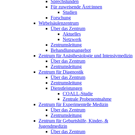
Sprechstunden
Für zuweisende Ärzt:innen
Studien
Forschung
Wirbelsäulenzentrum
Über das Zentrum
Aktuelles
Netzwerk
Zentrumsleitung
Behandlungsangebot
Zentrum für Anästhesiologie und Intensivmedizin
Über das Zentrum
Zentrumsleitung
Zentrum für Diagnostik
Über das Zentrum
Zentrumsleitung
Dienstleistungen
COALL-Studie
Zentrale Probenentnahme
Zentrum für Experimentelle Medizin
Über das Zentrum
Zentrumsleitung
Zentrum für Geburtshilfe, Kinder- &
Jugendmedizin
Über das Zentrum