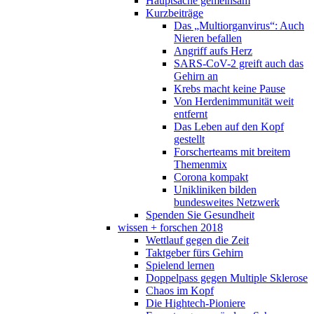
Hauptsache gemeinsam
Kurzbeiträge
Das „Multiorganvirus“: Auch
Nieren befallen
Angriff aufs Herz
SARS-CoV-2 greift auch das
Gehirn an
Krebs macht keine Pause
Von Herdenimmunität weit
entfernt
Das Leben auf den Kopf
gestellt
Forscherteams mit breitem
Themenmix
Corona kompakt
Unikliniken bilden
bundesweites Netzwerk
Spenden Sie Gesundheit
wissen + forschen 2018
Wettlauf gegen die Zeit
Taktgeber fürs Gehirn
Spielend lernen
Doppelpass gegen Multiple Sklerose
Chaos im Kopf
Die Hightech-Pioniere