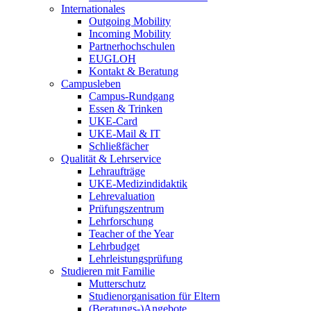
Internationales
Outgoing Mobility
Incoming Mobility
Partnerhochschulen
EUGLOH
Kontakt & Beratung
Campusleben
Campus-Rundgang
Essen & Trinken
UKE-Card
UKE-Mail & IT
Schließfächer
Qualität & Lehrservice
Lehraufträge
UKE-Medizindidaktik
Lehrevaluation
Prüfungszentrum
Lehrforschung
Teacher of the Year
Lehrbudget
Lehrleistungsprüfung
Studieren mit Familie
Mutterschutz
Studienorganisation für Eltern
(Beratungs-)Angebote