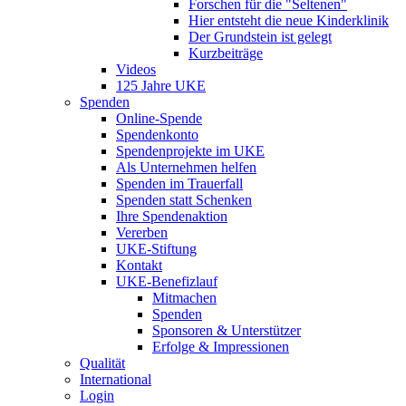
Forschen für die "Seltenen"
Hier entsteht die neue Kinderklinik
Der Grundstein ist gelegt
Kurzbeiträge
Videos
125 Jahre UKE
Spenden
Online-Spende
Spendenkonto
Spendenprojekte im UKE
Als Unternehmen helfen
Spenden im Trauerfall
Spenden statt Schenken
Ihre Spendenaktion
Vererben
UKE-Stiftung
Kontakt
UKE-Benefizlauf
Mitmachen
Spenden
Sponsoren & Unterstützer
Erfolge & Impressionen
Qualität
International
Login