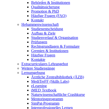
Behörden & Institutionen
Qualitätssicherung
Promotion & PhD
Häufige Fragen (FAQ)
Kontakt
Hebammenwissenschaft
Studienentscheidung
Aufbau & Ziele
Studienverlauf & Organisation
Prüfungen
Rechtsgrundlagen & Formulare
Gremien & Institutionen
Häufige Fragen
Kontakte
Extracurriculares Lehrangebot
Weitere Studiengänge
Lernumgebung
Ärztliche Zentralbibliothek (ÄZB)
MediTreFF (Skills Labs)
eLearning
iMED Textbook
Naturwissenschaftliche Crashkurse
Mentoringprogramm
SimPat-Programm
Interprofessionelles Lernen