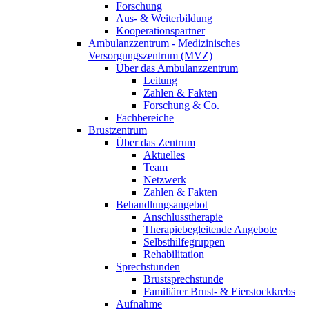
Forschung
Aus- & Weiterbildung
Kooperationspartner
Ambulanzzentrum - Medizinisches
Versorgungszentrum (MVZ)
Über das Ambulanzzentrum
Leitung
Zahlen & Fakten
Forschung & Co.
Fachbereiche
Brustzentrum
Über das Zentrum
Aktuelles
Team
Netzwerk
Zahlen & Fakten
Behandlungsangebot
Anschlusstherapie
Therapiebegleitende Angebote
Selbsthilfegruppen
Rehabilitation
Sprechstunden
Brustsprechstunde
Familiärer Brust- & Eierstockkrebs
Aufnahme