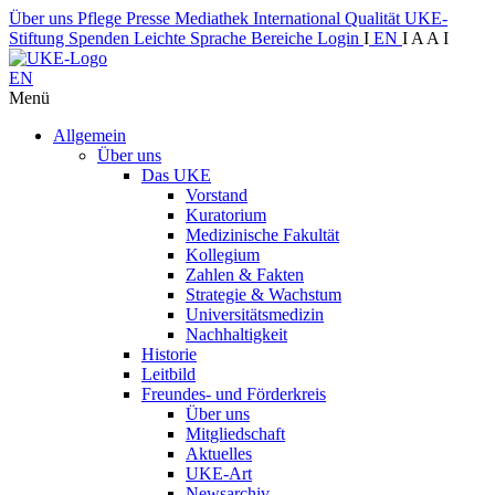
Über uns
Pflege
Presse
Mediathek
International
Qualität
UKE-
Stiftung
Spenden
Leichte Sprache
Bereiche
Login
I
EN
I
A
A
I
EN
Menü
Allgemein
Über uns
Das UKE
Vorstand
Kuratorium
Medizinische Fakultät
Kollegium
Zahlen & Fakten
Strategie & Wachstum
Universitätsmedizin
Nachhaltigkeit
Historie
Leitbild
Freundes- und Förderkreis
Über uns
Mitgliedschaft
Aktuelles
UKE-Art
Newsarchiv