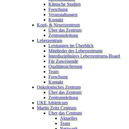
Klinische Studien
Forschung
Veranstaltungen
Kontakt
Kopf- & Neurozentrum
Über das Zentrum
Zentrumsleitung
Leberzentrum
Leistungen im Überblick
Mitglieder des Leberzentrums
Interdisziplinäres Leberzentrums-Board
Für Zuweisende
Qualitätssicherung
Team
Forschung
Kontakt
Onkologisches Zentrum
Über das Zentrum
Zentrumsleitung
UKE Athleticum
Martin Zeitz Centrum
Über das Centrum
Aktuelles
Team
Netzwerk