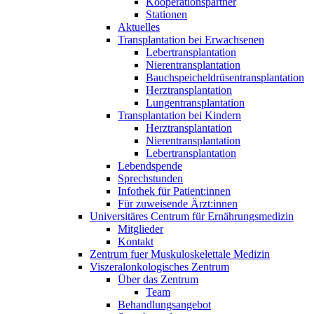
Kooperationspartner
Stationen
Aktuelles
Transplantation bei Erwachsenen
Lebertransplantation
Nierentransplantation
Bauchspeicheldrüsentransplantation
Herztransplantation
Lungentransplantation
Transplantation bei Kindern
Herztransplantation
Nierentransplantation
Lebertransplantation
Lebendspende
Sprechstunden
Infothek für Patient:innen
Für zuweisende Ärzt:innen
Universitäres Centrum für Ernährungsmedizin
Mitglieder
Kontakt
Zentrum fuer Muskuloskelettale Medizin
Viszeral­onkologisches Zentrum
Über das Zentrum
Team
Behandlungsangebot