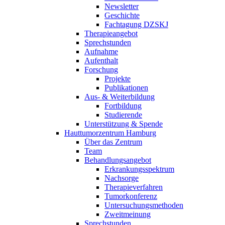
Newsletter
Geschichte
Fachtagung DZSKJ
Therapieangebot
Sprechstunden
Aufnahme
Aufenthalt
Forschung
Projekte
Publikationen
Aus- & Weiterbildung
Fortbildung
Studierende
Unterstützung & Spende
Hauttumorzentrum Hamburg
Über das Zentrum
Team
Behandlungsangebot
Erkrankungsspektrum
Nachsorge
Therapieverfahren
Tumorkonferenz
Untersuchungsmethoden
Zweitmeinung
Sprechstunden