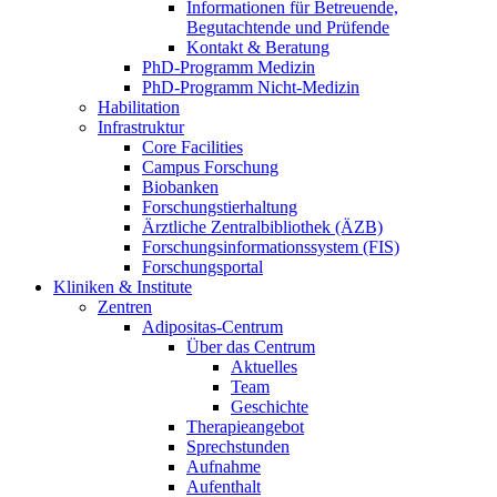
Informationen für Betreuende,
Begutachtende und Prüfende
Kontakt & Beratung
PhD-Programm Medizin
PhD-Programm Nicht-Medizin
Habilitation
Infrastruktur
Core Facilities
Campus Forschung
Biobanken
Forschungstierhaltung
Ärztliche Zentralbibliothek (ÄZB)
Forschungsinformationssystem (FIS)
Forschungsportal
Kliniken & Institute
Zentren
Adipositas-Centrum
Über das Centrum
Aktuelles
Team
Geschichte
Therapieangebot
Sprechstunden
Aufnahme
Aufenthalt