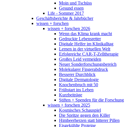
Moin und Tschüss
Gesund essen
Life - Sommer 2017
Geschäftsberichte & Jahrbücher
wissen + forschen
wissen + forschen 2026
Wenn das Klima krank macht
Gedruckte Lebensretter
Digitale Helfer im Klinikalltag
Lernen in der virtuellen Welt
Erfolgreiche CAR-T-Zelltherapie
Großes Leid vermeiden
Neuer Sonderforschungsbereich
Molekularer Fingerabdruck
Besserer Durchblick
Digitale Dermatologie
Knochenbruch mit 50
Frühstart ins Leben
Kurzbeiträge
Stiften + Spenden für die Forschung
wissen + forschen 2025
Kosmisches Schauspiel
Die Spritze gegen den Killer
Himbeerherzen statt bitterer Pillen
Eisgekühlte Proteine