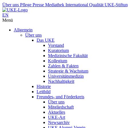
Über uns
Pflege
Presse
Mediathek
International
Qualität
UKE-Stiftu
EN
Menü
Allgemein
Über uns
Das UKE
Vorstand
Kuratorium
Medizinische Fakultät
Kollegium
Zahlen & Fakten
Strategie & Wachstum
Universitätsmedizin
Nachhaltigkeit
Historie
Leitbild
Freundes- und Förderkreis
Über uns
Mitgliedschaft
Aktuelles
UKE-Art
Newsarchiv
UKE Alumni-Verein