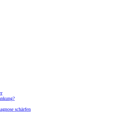
er
rankung?
iagnose schärfen