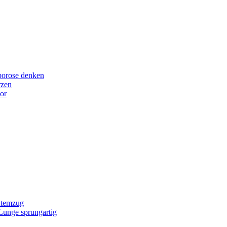
porose denken
rzen
or
Atemzug
 Lunge sprungartig