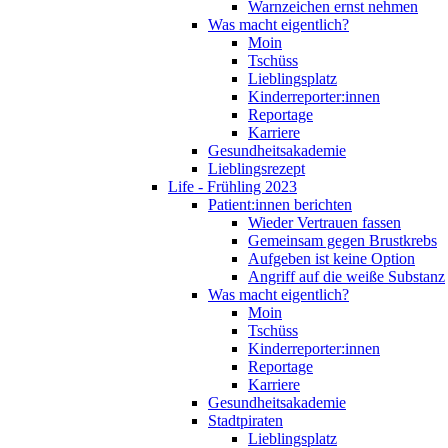
Warnzeichen ernst nehmen
Was macht eigentlich?
Moin
Tschüss
Lieblingsplatz
Kinderreporter:innen
Reportage
Karriere
Gesundheitsakademie
Lieblingsrezept
Life - Frühling 2023
Patient:innen berichten
Wieder Vertrauen fassen
Gemeinsam gegen Brustkrebs
Aufgeben ist keine Option
Angriff auf die weiße Substanz
Was macht eigentlich?
Moin
Tschüss
Kinderreporter:innen
Reportage
Karriere
Gesundheitsakademie
Stadtpiraten
Lieblingsplatz