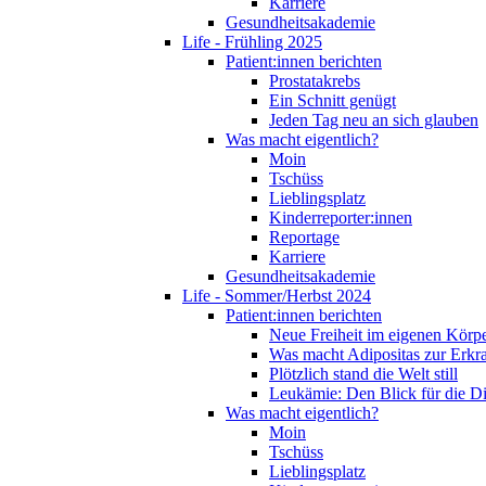
Karriere
Gesundheitsakademie
Life - Frühling 2025
Patient:innen berichten
Prostatakrebs
Ein Schnitt genügt
Jeden Tag neu an sich glauben
Was macht eigentlich?
Moin
Tschüss
Lieblingsplatz
Kinderreporter:innen
Reportage
Karriere
Gesundheitsakademie
Life - Sommer/Herbst 2024
Patient:innen berichten
Neue Freiheit im eigenen Körp
Was macht Adipositas zur Erk
Plötzlich stand die Welt still
Leukämie: Den Blick für die D
Was macht eigentlich?
Moin
Tschüss
Lieblingsplatz