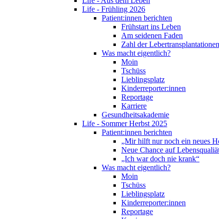
Life - Aus dem Leben
Life - Frühling 2026
Patient:innen berichten
Frühstart ins Leben
Am seidenen Faden
Zahl der Lebertransplantationen
Was macht eigentlich?
Moin
Tschüss
Lieblingsplatz
Kinderreporter:innen
Reportage
Karriere
Gesundheitsakademie
Life - Sommer Herbst 2025
Patient:innen berichten
„Mir hilft nur noch ein neues H
Neue Chance auf Lebensqualiä
„Ich war doch nie krank“
Was macht eigentlich?
Moin
Tschüss
Lieblingsplatz
Kinderreporter:innen
Reportage