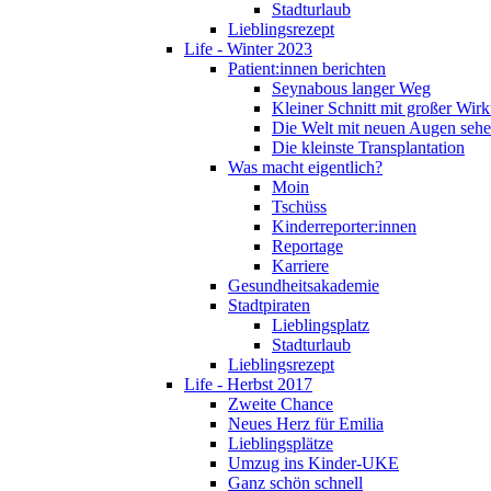
Stadturlaub
Lieblingsrezept
Life - Winter 2023
Patient:innen berichten
Seynabous langer Weg
Kleiner Schnitt mit großer Wir
Die Welt mit neuen Augen seh
Die kleinste Transplantation
Was macht eigentlich?
Moin
Tschüss
Kinderreporter:innen
Reportage
Karriere
Gesundheitsakademie
Stadtpiraten
Lieblingsplatz
Stadturlaub
Lieblingsrezept
Life - Herbst 2017
Zweite Chance
Neues Herz für Emilia
Lieblingsplätze
Umzug ins Kinder-UKE
Ganz schön schnell