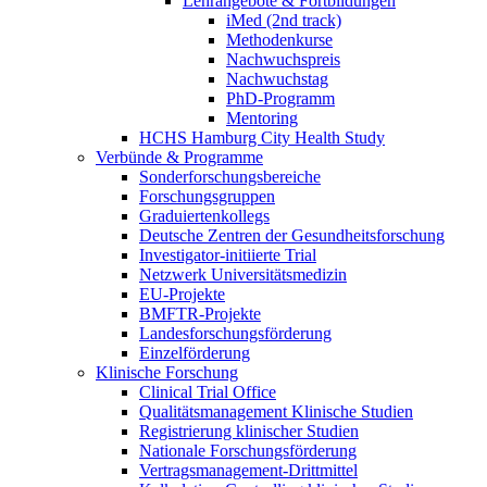
Lehrangebote & Fortbildungen
iMed (2nd track)
Methodenkurse
Nachwuchspreis
Nachwuchstag
PhD-Programm
Mentoring
HCHS Hamburg City Health Study
Verbünde & Programme
Sonderforschungsbereiche
Forschungsgruppen
Graduiertenkollegs
Deutsche Zentren der Gesundheitsforschung
Investigator-initiierte Trial
Netzwerk Universitätsmedizin
EU-Projekte
BMFTR-Projekte
Landesforschungsförderung
Einzelförderung
Klinische Forschung
Clinical Trial Office
Qualitätsmanagement Klinische Studien
Registrierung klinischer Studien
Nationale Forschungsförderung
Vertragsmanagement-Drittmittel