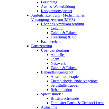
Forschung
Aus- & Weiterbildung
Kooperationspartner
Ambulanzzentrum - Medizinisches
Versorgungszentrum (MVZ)
Über das Ambulanzzentrum
Leitung
Zahlen & Fakten
Forschung & Co.
Fachbereiche
Brustzentrum
Über das Zentrum
Aktuelles
Team
Netzwerk
Zahlen & Fakten
Behandlungsangebot
Anschlusstherapie
Therapiebegleitende Angebote
Selbsthilfegruppen
Rehabilitation
Sprechstunden
Brustsprechstunde
Familiärer Brust- & Eierstockkrebs
Aufnahme