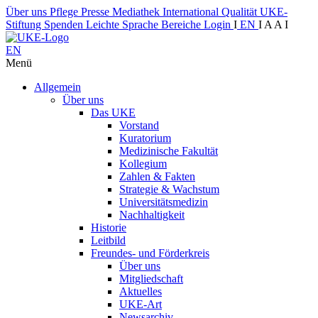
Über uns
Pflege
Presse
Mediathek
International
Qualität
UKE-
Stiftung
Spenden
Leichte Sprache
Bereiche
Login
I
EN
I
A
A
I
EN
Menü
Allgemein
Über uns
Das UKE
Vorstand
Kuratorium
Medizinische Fakultät
Kollegium
Zahlen & Fakten
Strategie & Wachstum
Universitätsmedizin
Nachhaltigkeit
Historie
Leitbild
Freundes- und Förderkreis
Über uns
Mitgliedschaft
Aktuelles
UKE-Art
Newsarchiv