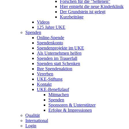
Forschen für die "Seltenen"
Hier entsteht die neue Kinderklinik
Der Grundstein ist gelegt
Kurzbeiträge
Videos
125 Jahre UKE
Spenden
Online-Spende
Spendenkonto
Spendenprojekte im UKE
Als Unternehmen helfen
Spenden im Trauerfall
Spenden statt Schenken
Ihre Spendenaktion
Vererben
UKE-Stiftung
Kontakt
UKE-Benefizlauf
Mitmachen
Spenden
Sponsoren & Unterstützer
Erfolge & Impressionen
Qualität
International
Login