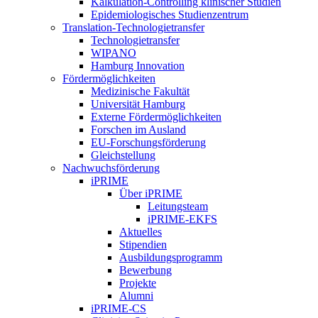
Kalkulation-Controlling klinischer Studien
Epidemiologisches Studienzentrum
Translation-Technologietransfer
Technologietransfer
WIPANO
Hamburg Innovation
Fördermöglichkeiten
Medizinische Fakultät
Universität Hamburg
Externe Fördermöglichkeiten
Forschen im Ausland
EU-Forschungsförderung
Gleichstellung
Nachwuchsförderung
iPRIME
Über iPRIME
Leitungsteam
iPRIME-EKFS
Aktuelles
Stipendien
Ausbildungsprogramm
Bewerbung
Projekte
Alumni
iPRIME-CS