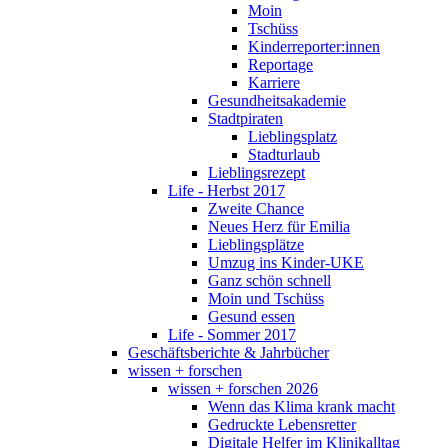
Moin
Tschüss
Kinderreporter:innen
Reportage
Karriere
Gesundheitsakademie
Stadtpiraten
Lieblingsplatz
Stadturlaub
Lieblingsrezept
Life - Herbst 2017
Zweite Chance
Neues Herz für Emilia
Lieblingsplätze
Umzug ins Kinder-UKE
Ganz schön schnell
Moin und Tschüss
Gesund essen
Life - Sommer 2017
Geschäftsberichte & Jahrbücher
wissen + forschen
wissen + forschen 2026
Wenn das Klima krank macht
Gedruckte Lebensretter
Digitale Helfer im Klinikalltag