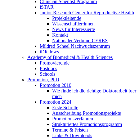
Clinician Scientist Programm
iSTAR
Junior Research Center for Reproductive Health
Projektleitende
Wissenschaftler:innen
News für Interessierte
Kontakt
Nationaler Verbund CERES
Mildred Scheel Nachwuchszentrum
iDfellows
Academy of Biomedical & Health Sciences
Promovierende
Postdocs
Schools
Promotion, PhD
Promotion 2010
Wie finde ich die richtige Doktorarbeit fuer
mich
Promotion 2024
Erste Schritte
Ausschreibung Promotionsprojekte
Promotionsverfahren
Strukturiertes Promotionsprogramm
Termine & Fristen
Links & Downloads