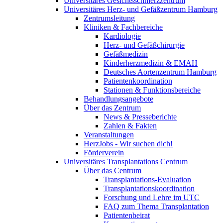
Universitäres Gesichtsschmerzzentrum
Universitäres Herz- und Gefäßzentrum Hamburg
Zentrumsleitung
Kliniken & Fachbereiche
Kardiologie
Herz- und Gefäßchirurgie
Gefäßmedizin
Kinderherzmedizin & EMAH
Deutsches Aortenzentrum Hamburg
Patientenkoordination
Stationen & Funktionsbereiche
Behandlungsangebote
Über das Zentrum
News & Presseberichte
Zahlen & Fakten
Veranstaltungen
HerzJobs - Wir suchen dich!
Förderverein
Universitäres Transplantations Centrum
Über das Centrum
Transplantations-Evaluation
Transplantationskoordination
Forschung und Lehre im UTC
FAQ zum Thema Transplantation
Patientenbeirat