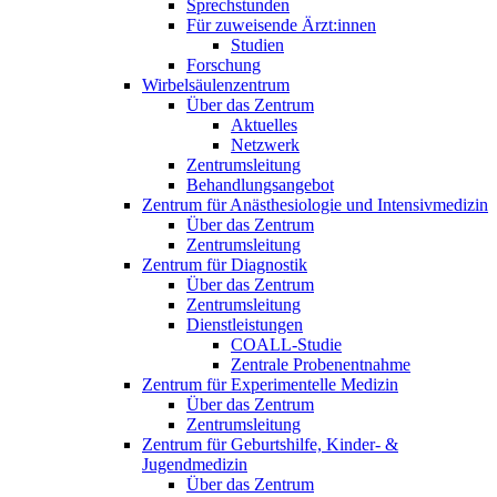
Sprechstunden
Für zuweisende Ärzt:innen
Studien
Forschung
Wirbelsäulenzentrum
Über das Zentrum
Aktuelles
Netzwerk
Zentrumsleitung
Behandlungsangebot
Zentrum für Anästhesiologie und Intensivmedizin
Über das Zentrum
Zentrumsleitung
Zentrum für Diagnostik
Über das Zentrum
Zentrumsleitung
Dienstleistungen
COALL-Studie
Zentrale Probenentnahme
Zentrum für Experimentelle Medizin
Über das Zentrum
Zentrumsleitung
Zentrum für Geburtshilfe, Kinder- &
Jugendmedizin
Über das Zentrum