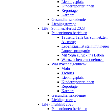
Lieblingsplatz
Kinderreporter:innen
Reportage
Karriere
Gesundheitsakademie
Lieblingsrezept
Life - Sommer/Herbst 2023
Patient:innen berichten
Tausend Tage bis zum letzten
Atemzug
Lebensqualität steigt mit neuer
Lunge sprungartig
Mit Yoga zurück ins Leben
Warnzeichen ernst nehmen
Was macht eigentlich?
Moin
Tschüss
Lieblingsplatz
Kinderreporter:innen
Reportage
Karriere
Gesundheitsakademie
Lieblingsrezept
Life - Frühling 2023
Patient:innen berichten