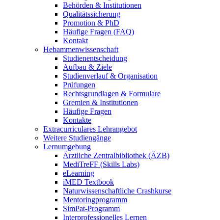
Behörden & Institutionen
Qualitätssicherung
Promotion & PhD
Häufige Fragen (FAQ)
Kontakt
Hebammenwissenschaft
Studienentscheidung
Aufbau & Ziele
Studienverlauf & Organisation
Prüfungen
Rechtsgrundlagen & Formulare
Gremien & Institutionen
Häufige Fragen
Kontakte
Extracurriculares Lehrangebot
Weitere Studiengänge
Lernumgebung
Ärztliche Zentralbibliothek (ÄZB)
MediTreFF (Skills Labs)
eLearning
iMED Textbook
Naturwissenschaftliche Crashkurse
Mentoringprogramm
SimPat-Programm
Interprofessionelles Lernen