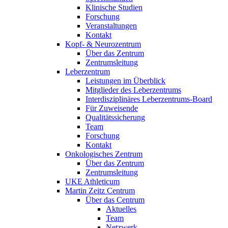
Klinische Studien
Forschung
Veranstaltungen
Kontakt
Kopf- & Neurozentrum
Über das Zentrum
Zentrumsleitung
Leberzentrum
Leistungen im Überblick
Mitglieder des Leberzentrums
Interdisziplinäres Leberzentrums-Board
Für Zuweisende
Qualitätssicherung
Team
Forschung
Kontakt
Onkologisches Zentrum
Über das Zentrum
Zentrumsleitung
UKE Athleticum
Martin Zeitz Centrum
Über das Centrum
Aktuelles
Team
Netzwerk