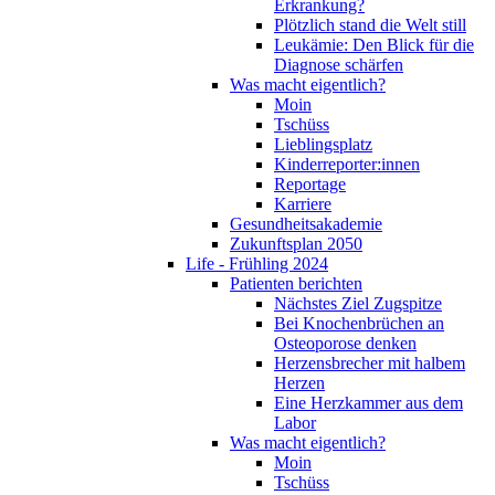
Erkrankung?
Plötzlich stand die Welt still
Leukämie: Den Blick für die
Diagnose schärfen
Was macht eigentlich?
Moin
Tschüss
Lieblingsplatz
Kinderreporter:innen
Reportage
Karriere
Gesundheitsakademie
Zukunftsplan 2050
Life - Frühling 2024
Patienten berichten
Nächstes Ziel Zugspitze
Bei Knochenbrüchen an
Osteoporose denken
Herzensbrecher mit halbem
Herzen
Eine Herzkammer aus dem
Labor
Was macht eigentlich?
Moin
Tschüss