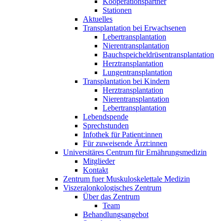
Kooperationspartner
Stationen
Aktuelles
Transplantation bei Erwachsenen
Lebertransplantation
Nierentransplantation
Bauchspeicheldrüsentransplantation
Herztransplantation
Lungentransplantation
Transplantation bei Kindern
Herztransplantation
Nierentransplantation
Lebertransplantation
Lebendspende
Sprechstunden
Infothek für Patient:innen
Für zuweisende Ärzt:innen
Universitäres Centrum für Ernährungsmedizin
Mitglieder
Kontakt
Zentrum fuer Muskuloskelettale Medizin
Viszeral­onkologisches Zentrum
Über das Zentrum
Team
Behandlungsangebot