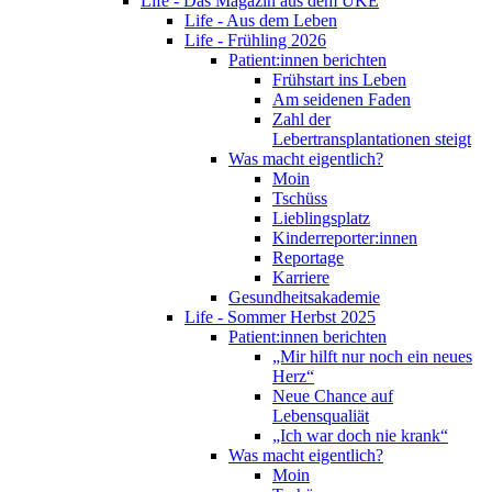
Life - Das Magazin aus dem UKE
Life - Aus dem Leben
Life - Frühling 2026
Patient:innen berichten
Frühstart ins Leben
Am seidenen Faden
Zahl der
Lebertransplantationen steigt
Was macht eigentlich?
Moin
Tschüss
Lieblingsplatz
Kinderreporter:innen
Reportage
Karriere
Gesundheitsakademie
Life - Sommer Herbst 2025
Patient:innen berichten
„Mir hilft nur noch ein neues
Herz“
Neue Chance auf
Lebensqualiät
„Ich war doch nie krank“
Was macht eigentlich?
Moin