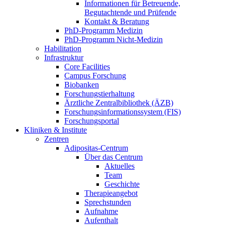
Informationen für Betreuende,
Begutachtende und Prüfende
Kontakt & Beratung
PhD-Programm Medizin
PhD-Programm Nicht-Medizin
Habilitation
Infrastruktur
Core Facilities
Campus Forschung
Biobanken
Forschungstierhaltung
Ärztliche Zentralbibliothek (ÄZB)
Forschungsinformationssystem (FIS)
Forschungsportal
Kliniken & Institute
Zentren
Adipositas-Centrum
Über das Centrum
Aktuelles
Team
Geschichte
Therapieangebot
Sprechstunden
Aufnahme
Aufenthalt