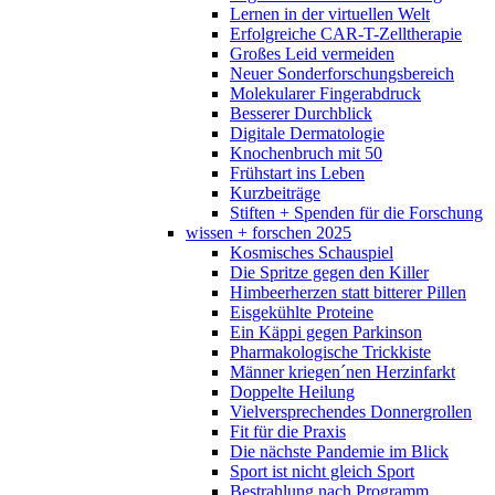
Lernen in der virtuellen Welt
Erfolgreiche CAR-T-Zelltherapie
Großes Leid vermeiden
Neuer Sonderforschungsbereich
Molekularer Fingerabdruck
Besserer Durchblick
Digitale Dermatologie
Knochenbruch mit 50
Frühstart ins Leben
Kurzbeiträge
Stiften + Spenden für die Forschung
wissen + forschen 2025
Kosmisches Schauspiel
Die Spritze gegen den Killer
Himbeerherzen statt bitterer Pillen
Eisgekühlte Proteine
Ein Käppi gegen Parkinson
Pharmakologische Trickkiste
Männer kriegen´nen Herzinfarkt
Doppelte Heilung
Vielversprechendes Donnergrollen
Fit für die Praxis
Die nächste Pandemie im Blick
Sport ist nicht gleich Sport
Bestrahlung nach Programm