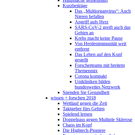
Hauptsache gemeinsam
Kurzbeiträge
Das „Multiorganvirus“: Auch
Nieren befallen
Angriff aufs Herz
SARS-CoV-2 greift auch das
Gehirn an
Krebs macht keine Pause
Von Herdenimmunität weit
entfernt
Das Leben auf den Kopf
gestellt
Forscherteams mit breitem
Themenmix
Corona kompakt
Unikliniken bilden
bundesweites Netzwerk
Spenden Sie Gesundheit
wissen + forschen 2018
Wettlauf gegen die Zeit
Taktgeber fürs Gehirn
Spielend lernen
Doppelpass gegen Multiple Sklerose
Chaos im Kopf
Die Hightech-Pioniere