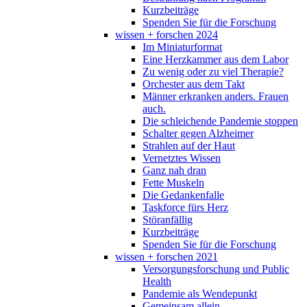
Kurzbeiträge
Spenden Sie für die Forschung
wissen + forschen 2024
Im Miniaturformat
Eine Herzkammer aus dem Labor
Zu wenig oder zu viel Therapie?
Orchester aus dem Takt
Männer erkranken anders. Frauen
auch.
Die schleichende Pandemie stoppen
Schalter gegen Alzheimer
Strahlen auf der Haut
Vernetztes Wissen
Ganz nah dran
Fette Muskeln
Die Gedankenfalle
Taskforce fürs Herz
Störanfällig
Kurzbeiträge
Spenden Sie für die Forschung
wissen + forschen 2021
Versorgungsforschung und Public
Health
Pandemie als Wendepunkt
Gemeinsam allein