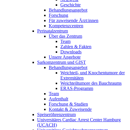
Geschichte
Behandlungsangebot
Forschung
Für zuweisende Ärzt:innen
Kompetenzcentren
Perinatalzentrum
Über das Zentrum
Team
Zahlen & Fakten
Downloads
Unsere Angebote
Sarkomzentrum und GIST
Behandlungsangebot
Weichteil- und Knochentumore der
Extremitäten
Weichteiltumore des Bauchraums
ERAS-Programm
Team
Aufenthalt
Forschung & Studien
Kontakt & Zuweisende
Speiseröhrenzentrum
Universitäres Cardiac Arrest Center Hamburg
(UCACH)