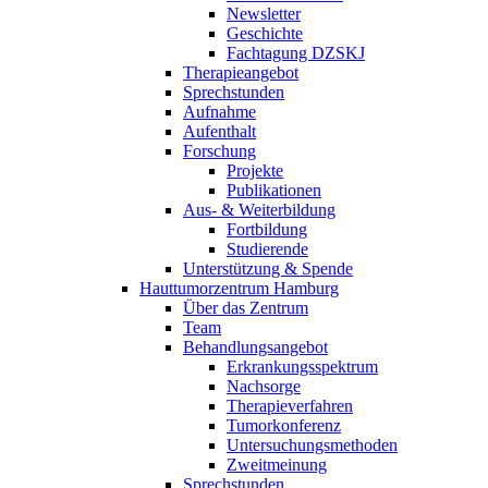
Newsletter
Geschichte
Fachtagung DZSKJ
Therapieangebot
Sprechstunden
Aufnahme
Aufenthalt
Forschung
Projekte
Publikationen
Aus- & Weiterbildung
Fortbildung
Studierende
Unterstützung & Spende
Hauttumorzentrum Hamburg
Über das Zentrum
Team
Behandlungsangebot
Erkrankungsspektrum
Nachsorge
Therapieverfahren
Tumorkonferenz
Untersuchungsmethoden
Zweitmeinung
Sprechstunden