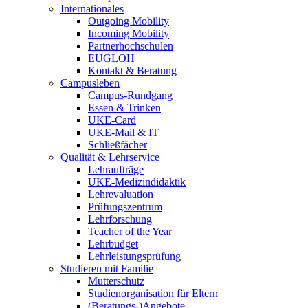
Internationales
Outgoing Mobility
Incoming Mobility
Partnerhochschulen
EUGLOH
Kontakt & Beratung
Campusleben
Campus-Rundgang
Essen & Trinken
UKE-Card
UKE-Mail & IT
Schließfächer
Qualität & Lehrservice
Lehraufträge
UKE-Medizindidaktik
Lehrevaluation
Prüfungszentrum
Lehrforschung
Teacher of the Year
Lehrbudget
Lehrleistungsprüfung
Studieren mit Familie
Mutterschutz
Studienorganisation für Eltern
(Beratungs-)Angebote