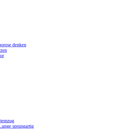
porose denken
rzen
or
Atemzug
 Lunge sprungartig