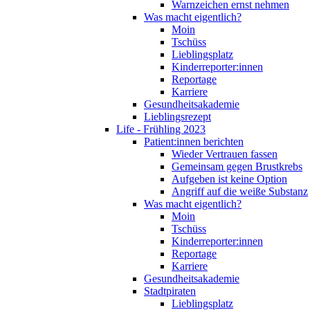
Warnzeichen ernst nehmen
Was macht eigentlich?
Moin
Tschüss
Lieblingsplatz
Kinderreporter:innen
Reportage
Karriere
Gesundheitsakademie
Lieblingsrezept
Life - Frühling 2023
Patient:innen berichten
Wieder Vertrauen fassen
Gemeinsam gegen Brustkrebs
Aufgeben ist keine Option
Angriff auf die weiße Substanz
Was macht eigentlich?
Moin
Tschüss
Kinderreporter:innen
Reportage
Karriere
Gesundheitsakademie
Stadtpiraten
Lieblingsplatz