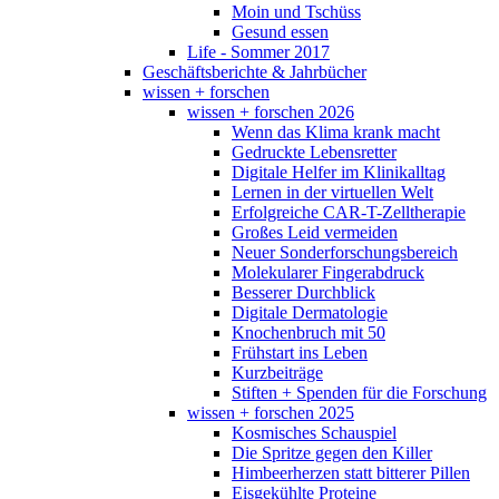
Moin und Tschüss
Gesund essen
Life - Sommer 2017
Geschäftsberichte & Jahrbücher
wissen + forschen
wissen + forschen 2026
Wenn das Klima krank macht
Gedruckte Lebensretter
Digitale Helfer im Klinikalltag
Lernen in der virtuellen Welt
Erfolgreiche CAR-T-Zelltherapie
Großes Leid vermeiden
Neuer Sonderforschungsbereich
Molekularer Fingerabdruck
Besserer Durchblick
Digitale Dermatologie
Knochenbruch mit 50
Frühstart ins Leben
Kurzbeiträge
Stiften + Spenden für die Forschung
wissen + forschen 2025
Kosmisches Schauspiel
Die Spritze gegen den Killer
Himbeerherzen statt bitterer Pillen
Eisgekühlte Proteine