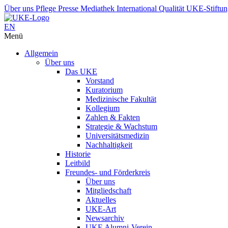
Über uns
Pflege
Presse
Mediathek
International
Qualität
UKE-Stiftu
EN
Menü
Allgemein
Über uns
Das UKE
Vorstand
Kuratorium
Medizinische Fakultät
Kollegium
Zahlen & Fakten
Strategie & Wachstum
Universitätsmedizin
Nachhaltigkeit
Historie
Leitbild
Freundes- und Förderkreis
Über uns
Mitgliedschaft
Aktuelles
UKE-Art
Newsarchiv
UKE Alumni-Verein