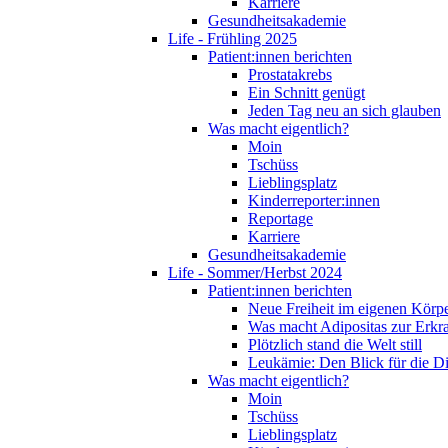
Karriere
Gesundheitsakademie
Life - Frühling 2025
Patient:innen berichten
Prostatakrebs
Ein Schnitt genügt
Jeden Tag neu an sich glauben
Was macht eigentlich?
Moin
Tschüss
Lieblingsplatz
Kinderreporter:innen
Reportage
Karriere
Gesundheitsakademie
Life - Sommer/Herbst 2024
Patient:innen berichten
Neue Freiheit im eigenen Körp
Was macht Adipositas zur Erk
Plötzlich stand die Welt still
Leukämie: Den Blick für die D
Was macht eigentlich?
Moin
Tschüss
Lieblingsplatz