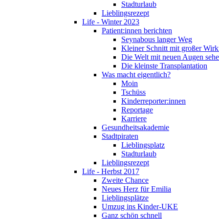
Stadturlaub
Lieblingsrezept
Life - Winter 2023
Patient:innen berichten
Seynabous langer Weg
Kleiner Schnitt mit großer Wir
Die Welt mit neuen Augen seh
Die kleinste Transplantation
Was macht eigentlich?
Moin
Tschüss
Kinderreporter:innen
Reportage
Karriere
Gesundheitsakademie
Stadtpiraten
Lieblingsplatz
Stadturlaub
Lieblingsrezept
Life - Herbst 2017
Zweite Chance
Neues Herz für Emilia
Lieblingsplätze
Umzug ins Kinder-UKE
Ganz schön schnell