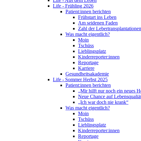
Life - Aus dem Leben
Life - Frühling 2026
Patient:innen berichten
Frühstart ins Leben
Am seidenen Faden
Zahl der Lebertransplantationen
Was macht eigentlich?
Moin
Tschüss
Lieblingsplatz
Kinderreporter:innen
Reportage
Karriere
Gesundheitsakademie
Life - Sommer Herbst 2025
Patient:innen berichten
„Mir hilft nur noch ein neues H
Neue Chance auf Lebensqualiä
„Ich war doch nie krank“
Was macht eigentlich?
Moin
Tschüss
Lieblingsplatz
Kinderreporter:innen
Reportage