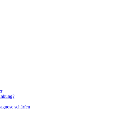
er
rankung?
iagnose schärfen