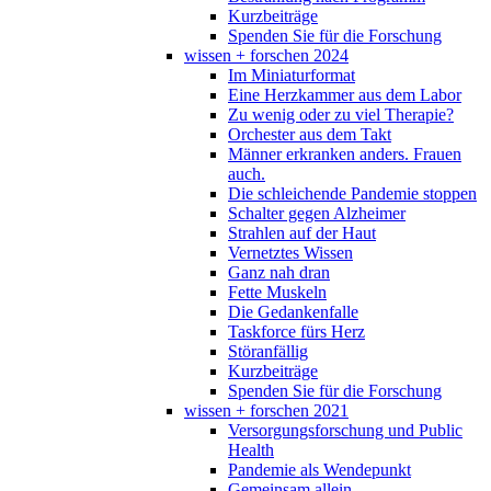
Kurzbeiträge
Spenden Sie für die Forschung
wissen + forschen 2024
Im Miniaturformat
Eine Herzkammer aus dem Labor
Zu wenig oder zu viel Therapie?
Orchester aus dem Takt
Männer erkranken anders. Frauen
auch.
Die schleichende Pandemie stoppen
Schalter gegen Alzheimer
Strahlen auf der Haut
Vernetztes Wissen
Ganz nah dran
Fette Muskeln
Die Gedankenfalle
Taskforce fürs Herz
Störanfällig
Kurzbeiträge
Spenden Sie für die Forschung
wissen + forschen 2021
Versorgungsforschung und Public
Health
Pandemie als Wendepunkt
Gemeinsam allein