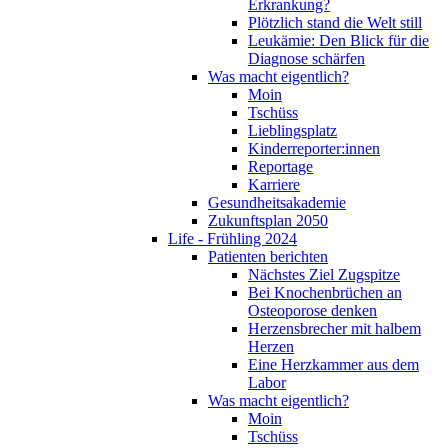
Erkrankung?
Plötzlich stand die Welt still
Leukämie: Den Blick für die
Diagnose schärfen
Was macht eigentlich?
Moin
Tschüss
Lieblingsplatz
Kinderreporter:innen
Reportage
Karriere
Gesundheitsakademie
Zukunftsplan 2050
Life - Frühling 2024
Patienten berichten
Nächstes Ziel Zugspitze
Bei Knochenbrüchen an
Osteoporose denken
Herzensbrecher mit halbem
Herzen
Eine Herzkammer aus dem
Labor
Was macht eigentlich?
Moin
Tschüss