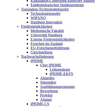
Kalkulation-Controlling klinischer Studien
Epidemiologisches Studienzentrum
Translation-Technologietransfer
Technologietransfer
WIPANO
Hamburg Innovation
Fördermöglichkeiten
Medizinische Fakultät
Universität Hamburg
Externe Fördermöglichkeiten
Forschen im Ausland
EU-Forschungsförderung
Gleichstellung
Nachwuchsförderung
iPRIME
Über iPRIME
Leitungsteam
iPRIME-EKFS
Aktuelles
Stipendien
Ausbildungsprogramm
Bewerbung
Projekte
Alumni
iPRIME-CS