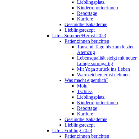
Lieblingsplatz
Kinderreporter:innen
Reportage
Karriere
Gesundheitsakademie
Lieblingsrezept
Life - Sommer/Herbst 2023
Patient:innen berichten
Tausend Tage bis zum letzten
Atemzug
Lebensqualität steigt mit neuer
Lunge sprungartig
Mit Yoga zurück ins Leben
Warnzeichen ernst nehmen
Was macht eigentlich?
Moin
Tschüss
Lieblingsplatz
Kinderreporter:innen
Reportage
Karriere
Gesundheitsakademie
Lieblingsrezept
Life - Frühling 2023
Patient:innen berichten