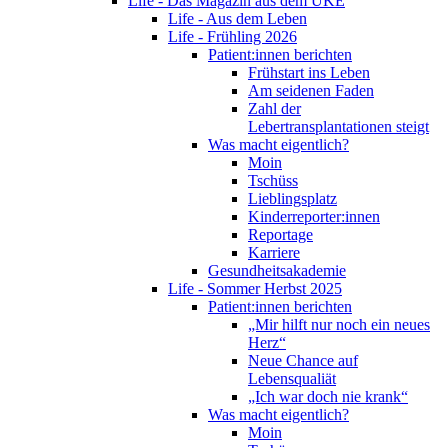
Life - Das Magazin aus dem UKE
Life - Aus dem Leben
Life - Frühling 2026
Patient:innen berichten
Frühstart ins Leben
Am seidenen Faden
Zahl der
Lebertransplantationen steigt
Was macht eigentlich?
Moin
Tschüss
Lieblingsplatz
Kinderreporter:innen
Reportage
Karriere
Gesundheitsakademie
Life - Sommer Herbst 2025
Patient:innen berichten
„Mir hilft nur noch ein neues
Herz“
Neue Chance auf
Lebensqualiät
„Ich war doch nie krank“
Was macht eigentlich?
Moin