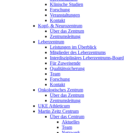
Klinische Studien
Forschung
Veranstaltungen
Kontakt
Kopf- & Neurozentrum
Über das Zentrum
Zentrumsleitung
Leberzentrum
Leistungen im Überblick
Mitglieder des Leberzentrums
Interdisziplinäres Leberzentrums-Board
Für Zuweisende
Qualitätssicherung
Team
Forschung
Kontakt
Onkologisches Zentrum
Über das Zentrum
Zentrumsleitung
UKE Athleticum
Martin Zeitz Centrum
Über das Centrum
Aktuelles
Team
Netzwerk