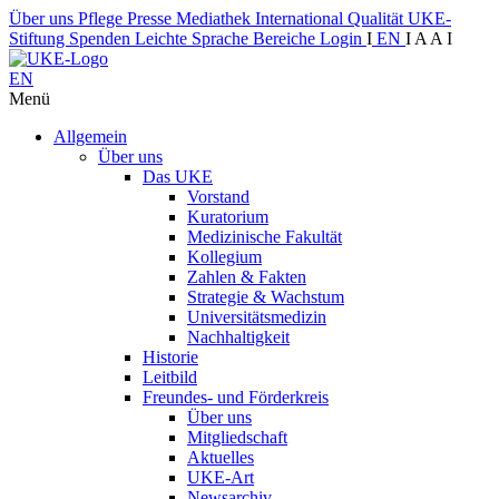
Über uns
Pflege
Presse
Mediathek
International
Qualität
UKE-
Stiftung
Spenden
Leichte Sprache
Bereiche
Login
I
EN
I
A
A
I
EN
Menü
Allgemein
Über uns
Das UKE
Vorstand
Kuratorium
Medizinische Fakultät
Kollegium
Zahlen & Fakten
Strategie & Wachstum
Universitätsmedizin
Nachhaltigkeit
Historie
Leitbild
Freundes- und Förderkreis
Über uns
Mitgliedschaft
Aktuelles
UKE-Art
Newsarchiv