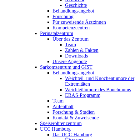
Geschichte
Behandlungsangebot
Forschung
Für zuweisende Ärzt:innen
Kompetenzcentren
Perinatalzentrum
Über das Zentrum
Team
Zahlen & Fakten
Downloads
Unsere Angebote
Sarkomzentrum und GIST
Behandlungsangebot
Weichteil- und Knochentumore der
Extremitäten
Weichteiltumore des Bauchraums
ERAS-Programm
Team
Aufenthalt
Forschung & Studien
Kontakt & Zuweisende
Speiseröhrenzentrum
UCC Hamburg
Das UCC Hamburg