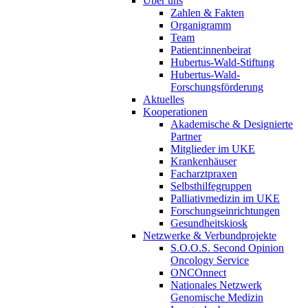
Über uns
Zahlen & Fakten
Organigramm
Team
Patient:innenbeirat
Hubertus-Wald-Stiftung
Hubertus-Wald-
Forschungsförderung
Aktuelles
Kooperationen
Akademische & Designierte
Partner
Mitglieder im UKE
Krankenhäuser
Facharztpraxen
Selbsthilfegruppen
Palliativmedizin im UKE
Forschungseinrichtungen
Gesundheitskiosk
Netzwerke & Verbundprojekte
S.O.O.S. Second Opinion
Oncology Service
ONCOnnect
Nationales Netzwerk
Genomische Medizin