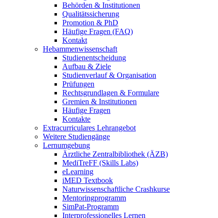
Behörden & Institutionen
Qualitätssicherung
Promotion & PhD
Häufige Fragen (FAQ)
Kontakt
Hebammenwissenschaft
Studienentscheidung
Aufbau & Ziele
Studienverlauf & Organisation
Prüfungen
Rechtsgrundlagen & Formulare
Gremien & Institutionen
Häufige Fragen
Kontakte
Extracurriculares Lehrangebot
Weitere Studiengänge
Lernumgebung
Ärztliche Zentralbibliothek (ÄZB)
MediTreFF (Skills Labs)
eLearning
iMED Textbook
Naturwissenschaftliche Crashkurse
Mentoringprogramm
SimPat-Programm
Interprofessionelles Lernen