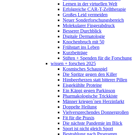
Lernen in der virtuellen Welt
Erfolgreiche CAR-T-Zelltherapie
Großes Leid vermeiden
Neuer Sonderforschungsbereich
Molekularer Fingerabdruck
Besserer Durchblick
Digitale Dermatologie
Knochenbruch mit 50
Frühstart ins Leben
Kurzbeiträge
Stiften + Spenden für die Forschung
wissen + forschen 2025
Kosmisches Schauspiel
Die Spritze gegen den Killer
Himbeerherzen statt bitterer Pillen
Eisgekühlte Proteine
Ein Käppi gegen Parkinson
Pharmakologische Trickkiste
Männer kriegen´nen Herzinfarkt
Doppelte Heilung
Vielversprechendes Donnergrollen
Fit für die Praxis
Die nächste Pandemie im Blick
Sport ist nicht gleich Sport
Bestrahlung nach Programm