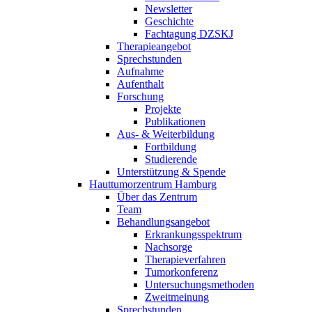
Newsletter
Geschichte
Fachtagung DZSKJ
Therapieangebot
Sprechstunden
Aufnahme
Aufenthalt
Forschung
Projekte
Publikationen
Aus- & Weiterbildung
Fortbildung
Studierende
Unterstützung & Spende
Hauttumorzentrum Hamburg
Über das Zentrum
Team
Behandlungsangebot
Erkrankungsspektrum
Nachsorge
Therapieverfahren
Tumorkonferenz
Untersuchungsmethoden
Zweitmeinung
Sprechstunden