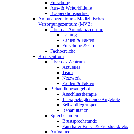
Forschung
Aus- & Weiterbildung
Kooperationspartner
Ambulanzzentrum - Medizinisches
Versorgungszentrum (MVZ)
Über das Ambulanzzentrum
Leitung
Zahlen & Fakten
Forschung & Co.
Fachbereiche
Brustzentrum
Über das Zentrum
Aktuelles
Team
Netzwerk
Zahlen & Fakten
Behandlungsangebot
Anschlusstherapie
Therapiebegleitende Angebote
Selbsthilfegruppen
Rehabilitation
Sprechstunden
Brustsprechstunde
Familiärer Brust- & Eierstockkrebs
Aufnahme