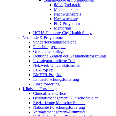
Lehrangebote & Fortbildungen
iMed (2nd track)
Methodenkurse
Nachwuchspreis
Nachwuchstag
PhD-Programm
Mentoring
HCHS Hamburg City Health Study
Verbünde & Programme
Sonderforschungsbereiche
Forschungsgruppen
Graduiertenkollegs
Deutsche Zentren der Gesundheitsforschung
Investigator-initiierte Trial
Netzwerk Universitätsmedizin
EU-Projekte
BMFTR-Projekte
Landesforschungsförderung
Einzelförderung
Klinische Forschung
Clinical Trial Office
Qualitätsmanagement Klinische Studien
Registrierung klinischer Studien
Nationale Forschungsförderung
Vertragsmanagement-Drittmittel