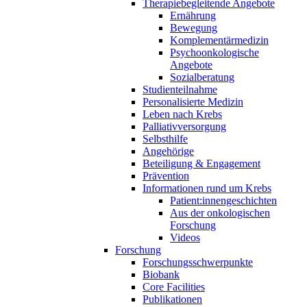
Therapiebegleitende Angebote
Ernährung
Bewegung
Komplementärmedizin
Psychoonkologische
Angebote
Sozialberatung
Studienteilnahme
Personalisierte Medizin
Leben nach Krebs
Palliativversorgung
Selbsthilfe
Angehörige
Beteiligung & Engagement
Prävention
Informationen rund um Krebs
Patient:innengeschichten
Aus der onkologischen
Forschung
Videos
Forschung
Forschungsschwerpunkte
Biobank
Core Facilities
Publikationen