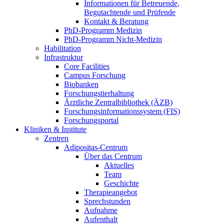
Informationen für Betreuende,
Begutachtende und Prüfende
Kontakt & Beratung
PhD-Programm Medizin
PhD-Programm Nicht-Medizin
Habilitation
Infrastruktur
Core Facilities
Campus Forschung
Biobanken
Forschungstierhaltung
Ärztliche Zentralbibliothek (ÄZB)
Forschungsinformationssystem (FIS)
Forschungsportal
Kliniken & Institute
Zentren
Adipositas-Centrum
Über das Centrum
Aktuelles
Team
Geschichte
Therapieangebot
Sprechstunden
Aufnahme
Aufenthalt