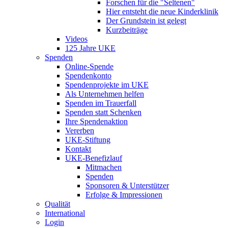
Forschen für die "Seltenen"
Hier entsteht die neue Kinderklinik
Der Grundstein ist gelegt
Kurzbeiträge
Videos
125 Jahre UKE
Spenden
Online-Spende
Spendenkonto
Spendenprojekte im UKE
Als Unternehmen helfen
Spenden im Trauerfall
Spenden statt Schenken
Ihre Spendenaktion
Vererben
UKE-Stiftung
Kontakt
UKE-Benefizlauf
Mitmachen
Spenden
Sponsoren & Unterstützer
Erfolge & Impressionen
Qualität
International
Login