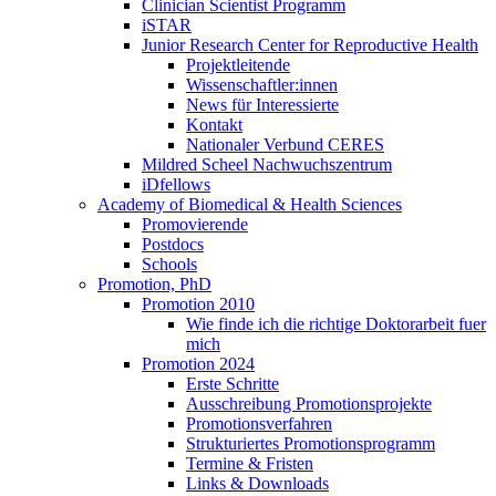
Clinician Scientist Programm
iSTAR
Junior Research Center for Reproductive Health
Projektleitende
Wissenschaftler:innen
News für Interessierte
Kontakt
Nationaler Verbund CERES
Mildred Scheel Nachwuchszentrum
iDfellows
Academy of Biomedical & Health Sciences
Promovierende
Postdocs
Schools
Promotion, PhD
Promotion 2010
Wie finde ich die richtige Doktorarbeit fuer
mich
Promotion 2024
Erste Schritte
Ausschreibung Promotionsprojekte
Promotionsverfahren
Strukturiertes Promotionsprogramm
Termine & Fristen
Links & Downloads