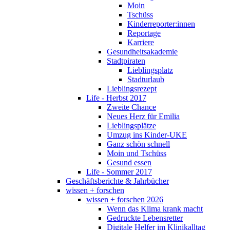
Moin
Tschüss
Kinderreporter:innen
Reportage
Karriere
Gesundheitsakademie
Stadtpiraten
Lieblingsplatz
Stadturlaub
Lieblingsrezept
Life - Herbst 2017
Zweite Chance
Neues Herz für Emilia
Lieblingsplätze
Umzug ins Kinder-UKE
Ganz schön schnell
Moin und Tschüss
Gesund essen
Life - Sommer 2017
Geschäftsberichte & Jahrbücher
wissen + forschen
wissen + forschen 2026
Wenn das Klima krank macht
Gedruckte Lebensretter
Digitale Helfer im Klinikalltag