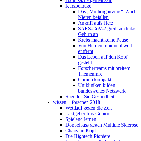
Hauptsache gemeinsam
Kurzbeiträge
Das „Multiorganvirus“: Auch
Nieren befallen
Angriff aufs Herz
SARS-CoV-2 greift auch das
Gehirn an
Krebs macht keine Pause
Von Herdenimmunität weit
entfernt
Das Leben auf den Kopf
gestellt
Forscherteams mit breitem
Themenmix
Corona kompakt
Unikliniken bilden
bundesweites Netzwerk
Spenden Sie Gesundheit
wissen + forschen 2018
Wettlauf gegen die Zeit
Taktgeber fürs Gehirn
Spielend lernen
Doppelpass gegen Multiple Sklerose
Chaos im Kopf
Die Hightech-Pioniere