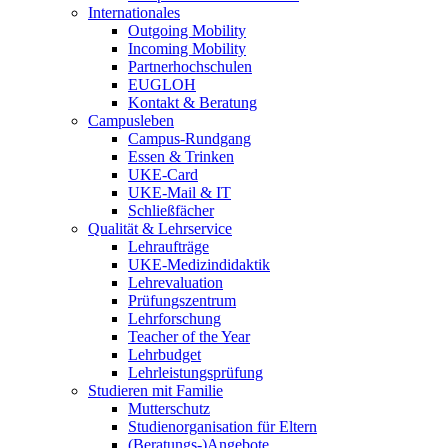
Internationales
Outgoing Mobility
Incoming Mobility
Partnerhochschulen
EUGLOH
Kontakt & Beratung
Campusleben
Campus-Rundgang
Essen & Trinken
UKE-Card
UKE-Mail & IT
Schließfächer
Qualität & Lehrservice
Lehraufträge
UKE-Medizindidaktik
Lehrevaluation
Prüfungszentrum
Lehrforschung
Teacher of the Year
Lehrbudget
Lehrleistungsprüfung
Studieren mit Familie
Mutterschutz
Studienorganisation für Eltern
(Beratungs-)Angebote