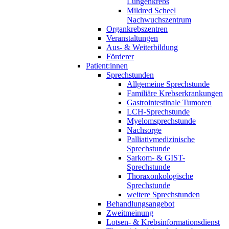
Lungenkrebs
Mildred Scheel
Nachwuchszentrum
Organkrebszentren
Veranstaltungen
Aus- & Weiterbildung
Förderer
Patient:innen
Sprechstunden
Allgemeine Sprechstunde
Familiäre Krebserkrankungen
Gastrointestinale Tumoren
LCH-Sprechstunde
Myelomsprechstunde
Nachsorge
Palliativmedizinische
Sprechstunde
Sarkom- & GIST-
Sprechstunde
Thoraxonkologische
Sprechstunde
weitere Sprechstunden
Behandlungsangebot
Zweitmeinung
Lotsen- & Krebsinformationsdienst