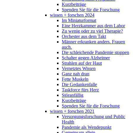
Kurzbeiträge
Spenden Sie für die Forschung
wissen + forschen 2024
Im Miniaturformat
Eine Herzkammer aus dem Labor
Zu wenig oder zu viel Therapie?
Orchester aus dem Takt
Männer erkranken anders. Frauen
auch.
Die schleichende Pandemie stoppen
Schalter gegen Alzheimer
Strahlen auf der Haut
Vernetztes Wissen
Ganz nah dran
Fette Muskeln
Die Gedankenfalle
Taskforce fürs Herz
Störanfällig
Kurzbeiträge
Spenden Sie für die Forschung
wissen + forschen 2021
Versorgungsforschung und Public
Health
Pandemie als Wendepunkt
Gemeinsam allein