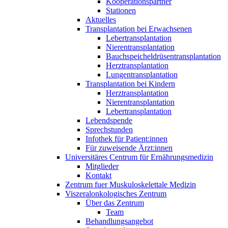
Kooperationspartner
Stationen
Aktuelles
Transplantation bei Erwachsenen
Lebertransplantation
Nierentransplantation
Bauchspeicheldrüsentransplantation
Herztransplantation
Lungentransplantation
Transplantation bei Kindern
Herztransplantation
Nierentransplantation
Lebertransplantation
Lebendspende
Sprechstunden
Infothek für Patient:innen
Für zuweisende Ärzt:innen
Universitäres Centrum für Ernährungsmedizin
Mitglieder
Kontakt
Zentrum fuer Muskuloskelettale Medizin
Viszeral­onkologisches Zentrum
Über das Zentrum
Team
Behandlungsangebot