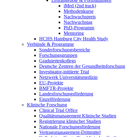
Lehrangebote & Fortbildungen
iMed (2nd track)
Methodenkurse
Nachwuchspreis
Nachwuchstag
PhD-Programm
Mentoring
HCHS Hamburg City Health Study
Verbünde & Programme
Sonderforschungsbereiche
Forschungsgruppen
Graduiertenkollegs
Deutsche Zentren der Gesundheitsforschung
Investigator-initiierte Trial
Netzwerk Universitätsmedizin
EU-Projekte
BMFTR-Projekte
Landesforschungsförderung
Einzelförderung
Klinische Forschung
Clinical Trial Office
Qualitätsmanagement Klinische Studien
Registrierung klinischer Studien
Nationale Forschungsförderung
Vertragsmanagement-Drittmittel