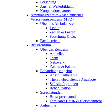
Forschung
Aus- & Weiterbildung
Kooperationspartner
Ambulanzzentrum - Medizinisches
Versorgungszentrum (MVZ)
Über das Ambulanzzentrum
Leitung
Zahlen & Fakten
Forschung & Co.
Fachbereiche
Brustzentrum
Über das Zentrum
Aktuelles
Team
Netzwerk
Zahlen & Fakten
Behandlungsangebot
Anschlusstherapie
Therapiebegleitende Angebote
Selbsthilfegruppen
Rehabilitation
Sprechstunden
Brustsprechstunde
Familiärer Brust- & Eierstockkrebs
Aufnahme