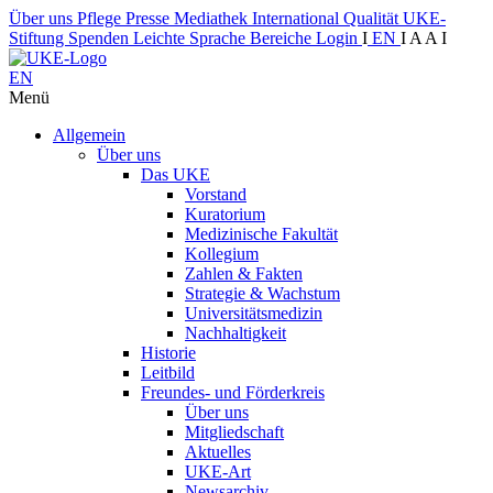
Über uns
Pflege
Presse
Mediathek
International
Qualität
UKE-
Stiftung
Spenden
Leichte Sprache
Bereiche
Login
I
EN
I
A
A
I
EN
Menü
Allgemein
Über uns
Das UKE
Vorstand
Kuratorium
Medizinische Fakultät
Kollegium
Zahlen & Fakten
Strategie & Wachstum
Universitätsmedizin
Nachhaltigkeit
Historie
Leitbild
Freundes- und Förderkreis
Über uns
Mitgliedschaft
Aktuelles
UKE-Art
Newsarchiv