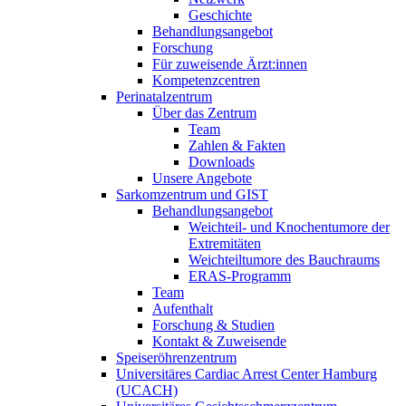
Geschichte
Behandlungsangebot
Forschung
Für zuweisende Ärzt:innen
Kompetenzcentren
Perinatalzentrum
Über das Zentrum
Team
Zahlen & Fakten
Downloads
Unsere Angebote
Sarkomzentrum und GIST
Behandlungsangebot
Weichteil- und Knochentumore der
Extremitäten
Weichteiltumore des Bauchraums
ERAS-Programm
Team
Aufenthalt
Forschung & Studien
Kontakt & Zuweisende
Speiseröhrenzentrum
Universitäres Cardiac Arrest Center Hamburg
(UCACH)