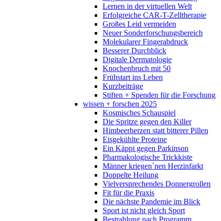
Lernen in der virtuellen Welt
Erfolgreiche CAR-T-Zelltherapie
Großes Leid vermeiden
Neuer Sonderforschungsbereich
Molekularer Fingerabdruck
Besserer Durchblick
Digitale Dermatologie
Knochenbruch mit 50
Frühstart ins Leben
Kurzbeiträge
Stiften + Spenden für die Forschung
wissen + forschen 2025
Kosmisches Schauspiel
Die Spritze gegen den Killer
Himbeerherzen statt bitterer Pillen
Eisgekühlte Proteine
Ein Käppi gegen Parkinson
Pharmakologische Trickkiste
Männer kriegen´nen Herzinfarkt
Doppelte Heilung
Vielversprechendes Donnergrollen
Fit für die Praxis
Die nächste Pandemie im Blick
Sport ist nicht gleich Sport
Bestrahlung nach Programm