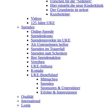
Forschen für die "Seltenen"
Hier entsteht die neue Kinderklinik
Der Grundstein ist gelegt
Kurzbeiträge
Videos
125 Jahre UKE
Spenden
Online-Spende
Spendenkonto
Spendenprojekte im UKE
Als Unternehmen helfen
Spenden im Trauerfall
Spenden statt Schenken
Ihre Spendenaktion
Vererben
UKE-Stiftung
Kontakt
UKE-Benefizlauf
Mitmachen
Spenden
Sponsoren & Unterstützer
Erfolge & Impressionen
Qualität
International
Login