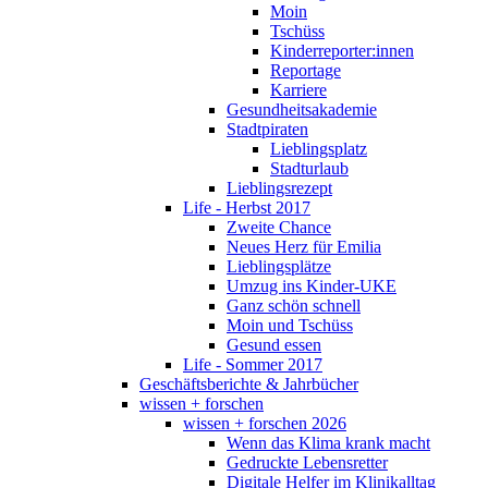
Moin
Tschüss
Kinderreporter:innen
Reportage
Karriere
Gesundheitsakademie
Stadtpiraten
Lieblingsplatz
Stadturlaub
Lieblingsrezept
Life - Herbst 2017
Zweite Chance
Neues Herz für Emilia
Lieblingsplätze
Umzug ins Kinder-UKE
Ganz schön schnell
Moin und Tschüss
Gesund essen
Life - Sommer 2017
Geschäftsberichte & Jahrbücher
wissen + forschen
wissen + forschen 2026
Wenn das Klima krank macht
Gedruckte Lebensretter
Digitale Helfer im Klinikalltag