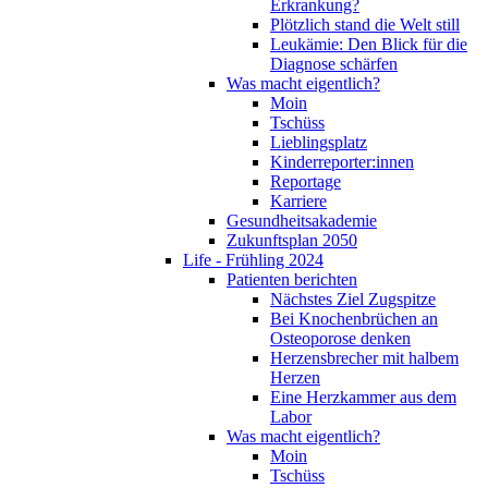
Erkrankung?
Plötzlich stand die Welt still
Leukämie: Den Blick für die
Diagnose schärfen
Was macht eigentlich?
Moin
Tschüss
Lieblingsplatz
Kinderreporter:innen
Reportage
Karriere
Gesundheitsakademie
Zukunftsplan 2050
Life - Frühling 2024
Patienten berichten
Nächstes Ziel Zugspitze
Bei Knochenbrüchen an
Osteoporose denken
Herzensbrecher mit halbem
Herzen
Eine Herzkammer aus dem
Labor
Was macht eigentlich?
Moin
Tschüss