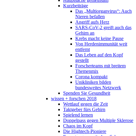
Hauptsache gemeinsam
Kurzbeiträge
Das „Multiorganvirus“: Auch
Nieren befallen
Angriff aufs Herz
SARS-CoV-2 greift auch das
Gehirn an
Krebs macht keine Pause
Von Herdenimmunität weit
entfernt
Das Leben auf den Kopf
gestellt
Forscherteams mit breitem
Themenmix
Corona kompakt
Unikliniken bilden
bundesweites Netzwerk
Spenden Sie Gesundheit
wissen + forschen 2018
Wettlauf gegen die Zeit
Taktgeber fürs Gehirn
Spielend lernen
Doppelpass gegen Multiple Sklerose
Chaos im Kopf
Die Hightech-Pioniere