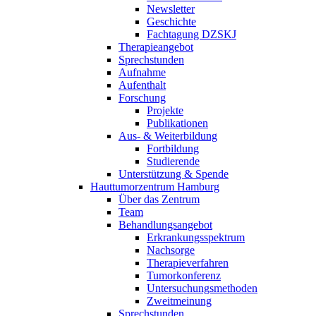
Newsletter
Geschichte
Fachtagung DZSKJ
Therapieangebot
Sprechstunden
Aufnahme
Aufenthalt
Forschung
Projekte
Publikationen
Aus- & Weiterbildung
Fortbildung
Studierende
Unterstützung & Spende
Hauttumorzentrum Hamburg
Über das Zentrum
Team
Behandlungsangebot
Erkrankungsspektrum
Nachsorge
Therapieverfahren
Tumorkonferenz
Untersuchungsmethoden
Zweitmeinung
Sprechstunden