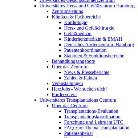
Universitäres Gesichtsschmerzzentrum
Universitäres Herz- und Gefäßzentrum Hamburg
Zentrumsleitung
Kliniken & Fachbereiche
Kardiologie
Herz- und Gefäßchirurgie
Gefäßmedizin
Kinderherzmedizin & EMAH
Deutsches Aortenzentrum Hamburg
Patientenkoordination
Stationen & Funktionsbereiche
Behandlungsangebote
Über das Zentrum
News & Presseberichte
Zahlen & Fakten
Veranstaltungen
HerzJobs - Wir suchen dich!
Förderverein
Universitäres Transplantations Centrum
Über das Centrum
Transplantations-Evaluation
Transplantationskoordination
Forschung und Lehre im UTC
FAQ zum Thema Transplantation
Patientenbeirat