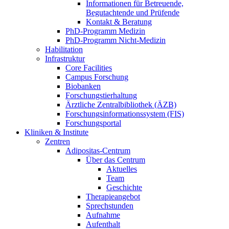
Informationen für Betreuende,
Begutachtende und Prüfende
Kontakt & Beratung
PhD-Programm Medizin
PhD-Programm Nicht-Medizin
Habilitation
Infrastruktur
Core Facilities
Campus Forschung
Biobanken
Forschungstierhaltung
Ärztliche Zentralbibliothek (ÄZB)
Forschungsinformationssystem (FIS)
Forschungsportal
Kliniken & Institute
Zentren
Adipositas-Centrum
Über das Centrum
Aktuelles
Team
Geschichte
Therapieangebot
Sprechstunden
Aufnahme
Aufenthalt