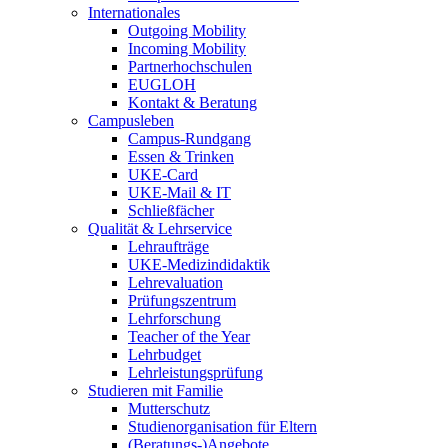
Internationales
Outgoing Mobility
Incoming Mobility
Partnerhochschulen
EUGLOH
Kontakt & Beratung
Campusleben
Campus-Rundgang
Essen & Trinken
UKE-Card
UKE-Mail & IT
Schließfächer
Qualität & Lehrservice
Lehraufträge
UKE-Medizindidaktik
Lehrevaluation
Prüfungszentrum
Lehrforschung
Teacher of the Year
Lehrbudget
Lehrleistungsprüfung
Studieren mit Familie
Mutterschutz
Studienorganisation für Eltern
(Beratungs-)Angebote