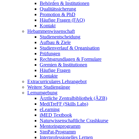
Behörden & Institutionen
Qualitätssicherung
Promotion & PhD
Häufige Fragen (FAQ)
Kontakt
Hebammenwissenschaft
Studienentscheidung
Aufbau & Ziele
Studienverlauf & Organisation
Prüfungen
Rechtsgrundlagen & Formulare
Gremien & Institutionen
Häufige Fragen
Kontakte
Extracurriculares Lehrangebot
Weitere Studiengänge
Lernumgebung
Ärztliche Zentralbibliothek (ÄZB)
MediTreFF (Skills Labs)
eLearning
iMED Textbook
Naturwissenschaftliche Crashkurse
Mentoringprogramm
SimPat-Programm
Interprofessionelles Lernen