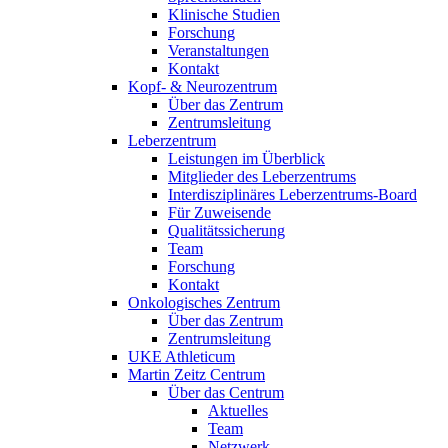
Klinische Studien
Forschung
Veranstaltungen
Kontakt
Kopf- & Neurozentrum
Über das Zentrum
Zentrumsleitung
Leberzentrum
Leistungen im Überblick
Mitglieder des Leberzentrums
Interdisziplinäres Leberzentrums-Board
Für Zuweisende
Qualitätssicherung
Team
Forschung
Kontakt
Onkologisches Zentrum
Über das Zentrum
Zentrumsleitung
UKE Athleticum
Martin Zeitz Centrum
Über das Centrum
Aktuelles
Team
Netzwerk