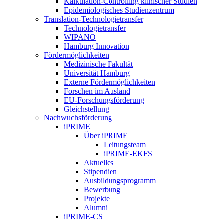
Kalkulation-Controlling klinischer Studien
Epidemiologisches Studienzentrum
Translation-Technologietransfer
Technologietransfer
WIPANO
Hamburg Innovation
Fördermöglichkeiten
Medizinische Fakultät
Universität Hamburg
Externe Fördermöglichkeiten
Forschen im Ausland
EU-Forschungsförderung
Gleichstellung
Nachwuchsförderung
iPRIME
Über iPRIME
Leitungsteam
iPRIME-EKFS
Aktuelles
Stipendien
Ausbildungsprogramm
Bewerbung
Projekte
Alumni
iPRIME-CS