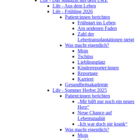
Life - Das Magazin aus dem UKE
Life - Aus dem Leben
Life - Frühling 2026
Patient:innen berichten
Frühstart ins Leben
Am seidenen Faden
Zahl der
Lebertransplantationen steigt
Was macht eigentlich?
Moin
Tschüss
Lieblingsplatz
Kinderreporter:innen
Reportage
Karriere
Gesundheitsakademie
Life - Sommer Herbst 2025
Patient:innen berichten
„Mir hilft nur noch ein neues
Herz“
Neue Chance auf
Lebensqualiät
„Ich war doch nie krank“
Was macht eigentlich?
Moin