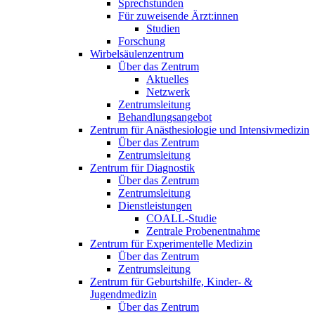
Sprechstunden
Für zuweisende Ärzt:innen
Studien
Forschung
Wirbelsäulenzentrum
Über das Zentrum
Aktuelles
Netzwerk
Zentrumsleitung
Behandlungsangebot
Zentrum für Anästhesiologie und Intensivmedizin
Über das Zentrum
Zentrumsleitung
Zentrum für Diagnostik
Über das Zentrum
Zentrumsleitung
Dienstleistungen
COALL-Studie
Zentrale Probenentnahme
Zentrum für Experimentelle Medizin
Über das Zentrum
Zentrumsleitung
Zentrum für Geburtshilfe, Kinder- &
Jugendmedizin
Über das Zentrum