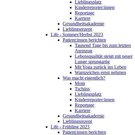
Lieblingsplatz
Kinderreporter:innen
Reportage
Karriere
Gesundheitsakademie
Lieblingsrezept
Life - Sommer/Herbst 2023
Patient:innen berichten
Tausend Tage bis zum letzten
Atemzug
Lebensqualität steigt mit neuer
Lunge sprungartig
Mit Yoga zurück ins Leben
Warnzeichen ernst nehmen
Was macht eigentlich?
Moin
Tschüss
Lieblingsplatz
Kinderreporter:innen
Reportage
Karriere
Gesundheitsakademie
Lieblingsrezept
Life - Frühling 2023
Patient:innen berichten