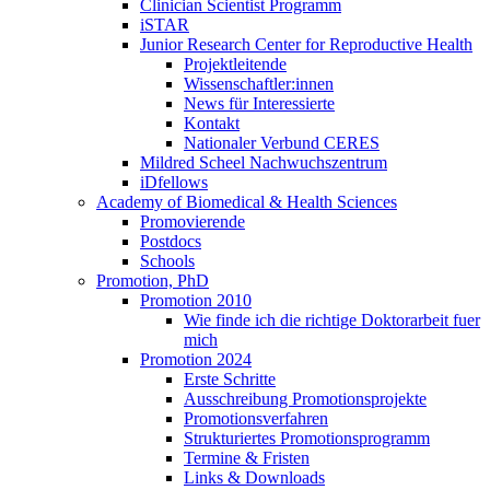
Clinician Scientist Programm
iSTAR
Junior Research Center for Reproductive Health
Projektleitende
Wissenschaftler:innen
News für Interessierte
Kontakt
Nationaler Verbund CERES
Mildred Scheel Nachwuchszentrum
iDfellows
Academy of Biomedical & Health Sciences
Promovierende
Postdocs
Schools
Promotion, PhD
Promotion 2010
Wie finde ich die richtige Doktorarbeit fuer
mich
Promotion 2024
Erste Schritte
Ausschreibung Promotionsprojekte
Promotionsverfahren
Strukturiertes Promotionsprogramm
Termine & Fristen
Links & Downloads