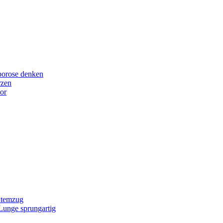
porose denken
rzen
or
Atemzug
 Lunge sprungartig