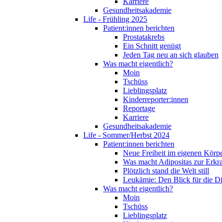
Karriere
Gesundheitsakademie
Life - Frühling 2025
Patient:innen berichten
Prostatakrebs
Ein Schnitt genügt
Jeden Tag neu an sich glauben
Was macht eigentlich?
Moin
Tschüss
Lieblingsplatz
Kinderreporter:innen
Reportage
Karriere
Gesundheitsakademie
Life - Sommer/Herbst 2024
Patient:innen berichten
Neue Freiheit im eigenen Körp
Was macht Adipositas zur Erk
Plötzlich stand die Welt still
Leukämie: Den Blick für die D
Was macht eigentlich?
Moin
Tschüss
Lieblingsplatz