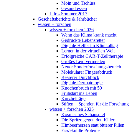
Moin und Tschüss
Gesund essen
Life - Sommer 2017
Geschäftsberichte & Jahrbücher
wissen + forschen
wissen + forschen 2026
Wenn das Klima krank macht
Gedruckte Lebensretter
Digitale Helfer im Klinikalltag
Lernen in der virtuellen Welt
Erfolgreiche CAR-T-Zelltherapie
Großes Leid vermeiden
Neuer Sonderforschungsbereich
Molekularer Fingerabdruck
Besserer Durchblick
Digitale Dermatologie
Knochenbruch mit 50
Frühstart ins Leben
Kurzbeiträge
Stiften + Spenden für die Forschung
wissen + forschen 2025
Kosmisches Schauspiel
Die Spritze gegen den Killer
Himbeerherzen statt bitterer Pillen
Eisgekühlte Proteine