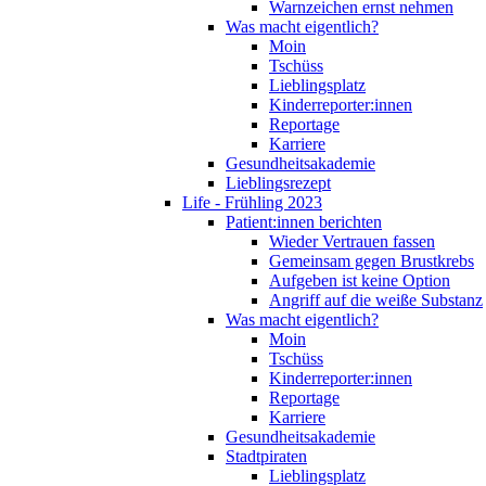
Warnzeichen ernst nehmen
Was macht eigentlich?
Moin
Tschüss
Lieblingsplatz
Kinderreporter:innen
Reportage
Karriere
Gesundheitsakademie
Lieblingsrezept
Life - Frühling 2023
Patient:innen berichten
Wieder Vertrauen fassen
Gemeinsam gegen Brustkrebs
Aufgeben ist keine Option
Angriff auf die weiße Substanz
Was macht eigentlich?
Moin
Tschüss
Kinderreporter:innen
Reportage
Karriere
Gesundheitsakademie
Stadtpiraten
Lieblingsplatz