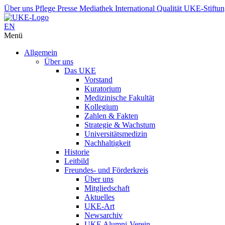
Über uns
Pflege
Presse
Mediathek
International
Qualität
UKE-Stiftu
EN
Menü
Allgemein
Über uns
Das UKE
Vorstand
Kuratorium
Medizinische Fakultät
Kollegium
Zahlen & Fakten
Strategie & Wachstum
Universitätsmedizin
Nachhaltigkeit
Historie
Leitbild
Freundes- und Förderkreis
Über uns
Mitgliedschaft
Aktuelles
UKE-Art
Newsarchiv
UKE Alumni-Verein