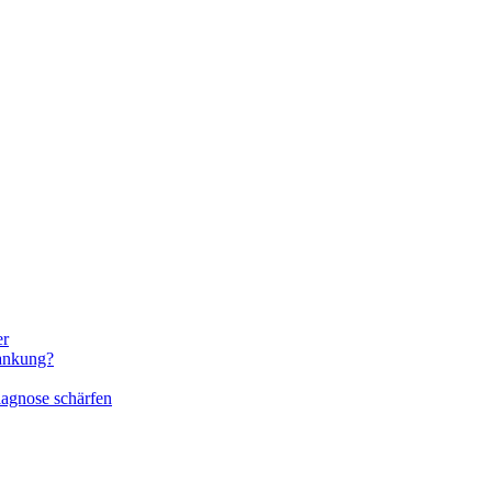
er
rankung?
iagnose schärfen