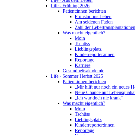
Life - Aus dem Leben
Life - Frühling 2026
Patient:innen berichten
Frühstart ins Leben
Am seidenen Faden
Zahl der Lebertransplantationen
Was macht eigentlich?
Moin
Tschüss
Lieblingsplatz
Kinderreporter:innen
Reportage
Karriere
Gesundheitsakademie
Life - Sommer Herbst 2025
Patient:innen berichten
„Mir hilft nur noch ein neues H
Neue Chance auf Lebensqualiä
„Ich war doch nie krank“
Was macht eigentlich?
Moin
Tschüss
Lieblingsplatz
Kinderreporter:innen
Reportage