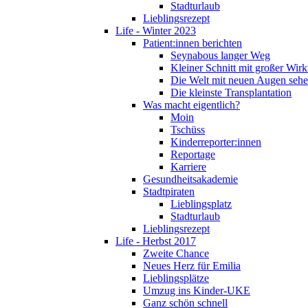
Stadturlaub
Lieblingsrezept
Life - Winter 2023
Patient:innen berichten
Seynabous langer Weg
Kleiner Schnitt mit großer Wir
Die Welt mit neuen Augen seh
Die kleinste Transplantation
Was macht eigentlich?
Moin
Tschüss
Kinderreporter:innen
Reportage
Karriere
Gesundheitsakademie
Stadtpiraten
Lieblingsplatz
Stadturlaub
Lieblingsrezept
Life - Herbst 2017
Zweite Chance
Neues Herz für Emilia
Lieblingsplätze
Umzug ins Kinder-UKE
Ganz schön schnell