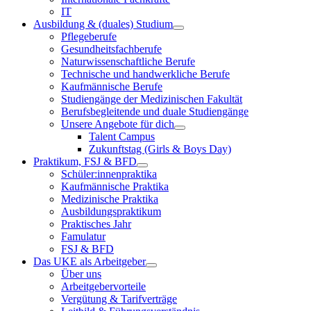
IT
Ausbildung & (duales) Studium
Pflegeberufe
Gesundheitsfachberufe
Naturwissenschaftliche Berufe
Technische und handwerkliche Berufe
Kaufmännische Berufe
Studiengänge der Medizinischen Fakultät
Berufsbegleitende und duale Studiengänge
Unsere Angebote für dich
Talent Campus
Zukunftstag (Girls & Boys Day)
Praktikum, FSJ & BFD
Schüler:innenpraktika
Kaufmännische Praktika
Medizinische Praktika
Ausbildungspraktikum
Praktisches Jahr
Famulatur
FSJ & BFD
Das UKE als Arbeitgeber
Über uns
Arbeitgebervorteile
Vergütung & Tarifverträge