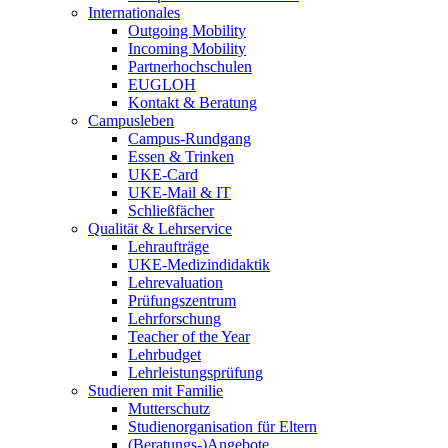
Internationales
Outgoing Mobility
Incoming Mobility
Partnerhochschulen
EUGLOH
Kontakt & Beratung
Campusleben
Campus-Rundgang
Essen & Trinken
UKE-Card
UKE-Mail & IT
Schließfächer
Qualität & Lehrservice
Lehraufträge
UKE-Medizindidaktik
Lehrevaluation
Prüfungszentrum
Lehrforschung
Teacher of the Year
Lehrbudget
Lehrleistungsprüfung
Studieren mit Familie
Mutterschutz
Studienorganisation für Eltern
(Beratungs-)Angebote