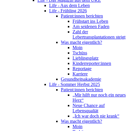
Life - Das Magazin aus dem UKE
Life - Aus dem Leben
Life - Frühling 2026
Patient:innen berichten
Frühstart ins Leben
Am seidenen Faden
Zahl der
Lebertransplantationen steigt
Was macht eigentlich?
Moin
Tschüss
Lieblingsplatz
Kinderreporter:innen
Reportage
Karriere
Gesundheitsakademie
Life - Sommer Herbst 2025
Patient:innen berichten
„Mir hilft nur noch ein neues
Herz“
Neue Chance auf
Lebensqualiät
„Ich war doch nie krank“
Was macht eigentlich?
Moin