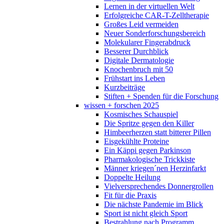
Lernen in der virtuellen Welt
Erfolgreiche CAR-T-Zelltherapie
Großes Leid vermeiden
Neuer Sonderforschungsbereich
Molekularer Fingerabdruck
Besserer Durchblick
Digitale Dermatologie
Knochenbruch mit 50
Frühstart ins Leben
Kurzbeiträge
Stiften + Spenden für die Forschung
wissen + forschen 2025
Kosmisches Schauspiel
Die Spritze gegen den Killer
Himbeerherzen statt bitterer Pillen
Eisgekühlte Proteine
Ein Käppi gegen Parkinson
Pharmakologische Trickkiste
Männer kriegen´nen Herzinfarkt
Doppelte Heilung
Vielversprechendes Donnergrollen
Fit für die Praxis
Die nächste Pandemie im Blick
Sport ist nicht gleich Sport
Bestrahlung nach Programm