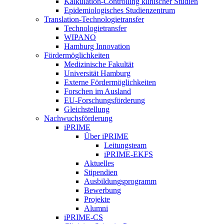
Kalkulation-Controlling klinischer Studien
Epidemiologisches Studienzentrum
Translation-Technologietransfer
Technologietransfer
WIPANO
Hamburg Innovation
Fördermöglichkeiten
Medizinische Fakultät
Universität Hamburg
Externe Fördermöglichkeiten
Forschen im Ausland
EU-Forschungsförderung
Gleichstellung
Nachwuchsförderung
iPRIME
Über iPRIME
Leitungsteam
iPRIME-EKFS
Aktuelles
Stipendien
Ausbildungsprogramm
Bewerbung
Projekte
Alumni
iPRIME-CS