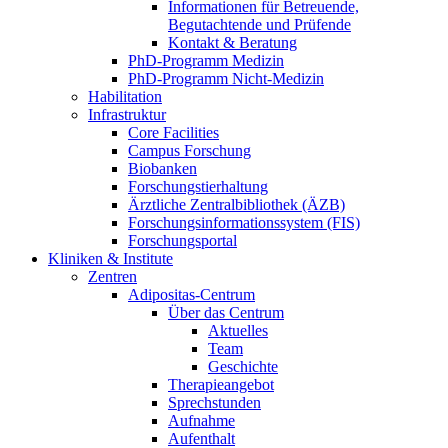
Informationen für Betreuende,
Begutachtende und Prüfende
Kontakt & Beratung
PhD-Programm Medizin
PhD-Programm Nicht-Medizin
Habilitation
Infrastruktur
Core Facilities
Campus Forschung
Biobanken
Forschungstierhaltung
Ärztliche Zentralbibliothek (ÄZB)
Forschungsinformationssystem (FIS)
Forschungsportal
Kliniken & Institute
Zentren
Adipositas-Centrum
Über das Centrum
Aktuelles
Team
Geschichte
Therapieangebot
Sprechstunden
Aufnahme
Aufenthalt