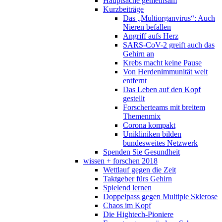
Hauptsache gemeinsam
Kurzbeiträge
Das „Multiorganvirus“: Auch
Nieren befallen
Angriff aufs Herz
SARS-CoV-2 greift auch das
Gehirn an
Krebs macht keine Pause
Von Herdenimmunität weit
entfernt
Das Leben auf den Kopf
gestellt
Forscherteams mit breitem
Themenmix
Corona kompakt
Unikliniken bilden
bundesweites Netzwerk
Spenden Sie Gesundheit
wissen + forschen 2018
Wettlauf gegen die Zeit
Taktgeber fürs Gehirn
Spielend lernen
Doppelpass gegen Multiple Sklerose
Chaos im Kopf
Die Hightech-Pioniere