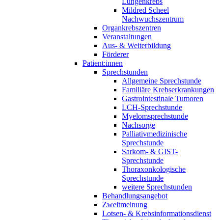
Lungenkrebs
Mildred Scheel
Nachwuchszentrum
Organkrebszentren
Veranstaltungen
Aus- & Weiterbildung
Förderer
Patient:innen
Sprechstunden
Allgemeine Sprechstunde
Familiäre Krebserkrankungen
Gastrointestinale Tumoren
LCH-Sprechstunde
Myelomsprechstunde
Nachsorge
Palliativmedizinische
Sprechstunde
Sarkom- & GIST-
Sprechstunde
Thoraxonkologische
Sprechstunde
weitere Sprechstunden
Behandlungsangebot
Zweitmeinung
Lotsen- & Krebsinformationsdienst