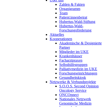
Über uns
Zahlen & Fakten
Organigramm
Team
Patient:innenbeirat
Hubertus-Wald-Stiftung
Hubertus-Wald-
Forschungsförderung
Aktuelles
Kooperationen
Akademische & Designierte
Partner
Mitglieder im UKE
Krankenhäuser
Facharztpraxen
Selbsthilfegruppen
Palliativmedizin im UKE
Forschungseinrichtungen
Gesundheitskiosk
Netzwerke & Verbundprojekte
S.O.O.S. Second Opinion
Oncology Service
ONCOnnect
Nationales Netzwerk
Genomische Medizin