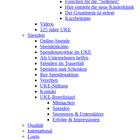
Forschen für die "Seltenen"
Hier entsteht die neue Kinderklinik
Der Grundstein ist gelegt
Kurzbeiträge
Videos
125 Jahre UKE
Spenden
Online-Spende
Spendenkonto
Spendenprojekte im UKE
Als Unternehmen helfen
Spenden im Trauerfall
Spenden statt Schenken
Ihre Spendenaktion
Vererben
UKE-Stiftung
Kontakt
UKE-Benefizlauf
Mitmachen
Spenden
Sponsoren & Unterstützer
Erfolge & Impressionen
Qualität
International
Login