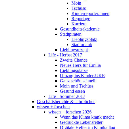
Moin
Tschüss
Kinderreporter:innen
Reportage
Karriere
Gesundheitsakademie
Stadtpiraten
Lieblingsplatz
Stadturlaub
Lieblingsrezept
Life - Herbst 2017
Zweite Chance
Neues Herz für Emilia
Lieblingsplätze
Umzug ins Kinder-UKE
Ganz schön schnell
Moin und Tschüss
Gesund essen
Life - Sommer 2017
Geschäftsberichte & Jahrbücher
wissen + forschen
wissen + forschen 2026
Wenn das Klima krank macht
Gedruckte Lebensretter
Digitale Helfer im Klinikalltag