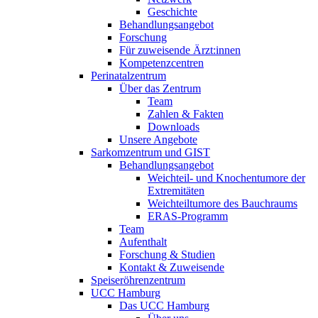
Geschichte
Behandlungsangebot
Forschung
Für zuweisende Ärzt:innen
Kompetenzcentren
Perinatalzentrum
Über das Zentrum
Team
Zahlen & Fakten
Downloads
Unsere Angebote
Sarkomzentrum und GIST
Behandlungsangebot
Weichteil- und Knochentumore der
Extremitäten
Weichteiltumore des Bauchraums
ERAS-Programm
Team
Aufenthalt
Forschung & Studien
Kontakt & Zuweisende
Speiseröhrenzentrum
UCC Hamburg
Das UCC Hamburg