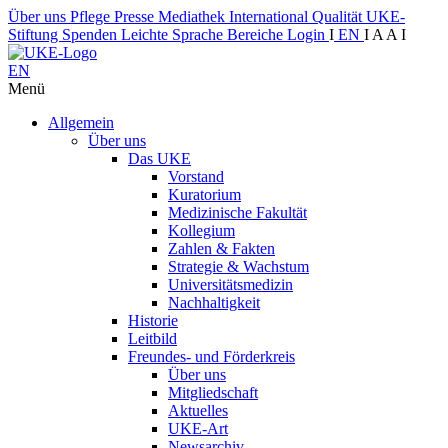
Über uns
Pflege
Presse
Mediathek
International
Qualität
UKE-
Stiftung
Spenden
Leichte Sprache
Bereiche
Login
I
EN
I
A
A
I
EN
Menü
Allgemein
Über uns
Das UKE
Vorstand
Kuratorium
Medizinische Fakultät
Kollegium
Zahlen & Fakten
Strategie & Wachstum
Universitätsmedizin
Nachhaltigkeit
Historie
Leitbild
Freundes- und Förderkreis
Über uns
Mitgliedschaft
Aktuelles
UKE-Art
Newsarchiv