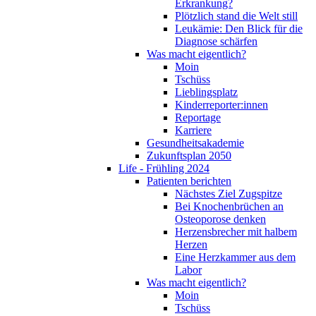
Erkrankung?
Plötzlich stand die Welt still
Leukämie: Den Blick für die
Diagnose schärfen
Was macht eigentlich?
Moin
Tschüss
Lieblingsplatz
Kinderreporter:innen
Reportage
Karriere
Gesundheitsakademie
Zukunftsplan 2050
Life - Frühling 2024
Patienten berichten
Nächstes Ziel Zugspitze
Bei Knochenbrüchen an
Osteoporose denken
Herzensbrecher mit halbem
Herzen
Eine Herzkammer aus dem
Labor
Was macht eigentlich?
Moin
Tschüss