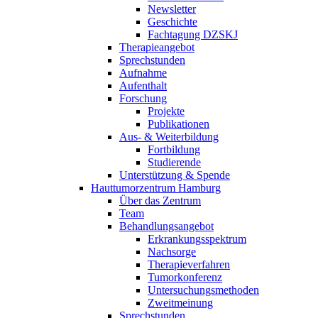
Newsletter
Geschichte
Fachtagung DZSKJ
Therapieangebot
Sprechstunden
Aufnahme
Aufenthalt
Forschung
Projekte
Publikationen
Aus- & Weiterbildung
Fortbildung
Studierende
Unterstützung & Spende
Hauttumorzentrum Hamburg
Über das Zentrum
Team
Behandlungsangebot
Erkrankungsspektrum
Nachsorge
Therapieverfahren
Tumorkonferenz
Untersuchungsmethoden
Zweitmeinung
Sprechstunden