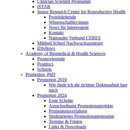
Clinician Scientist Programm
iSTAR
Junior Research Center for Reproductive Health
Projektleitende
Wissenschaftler:innen
News für Interessierte
Kontakt
Nationaler Verbund CERES
Mildred Scheel Nachwuchszentrum
iDfellows
Academy of Biomedical & Health Sciences
Promovierende
Postdocs
Schools
Promotion, PhD
Promotion 2010
Wie finde ich die richtige Doktorarbeit fuer
mich
Promotion 2024
Erste Schritte
Ausschreibung Promotionsprojekte
Promotionsverfahren
Strukturiertes Promotionsprogramm
Termine & Fristen
Links & Downloads