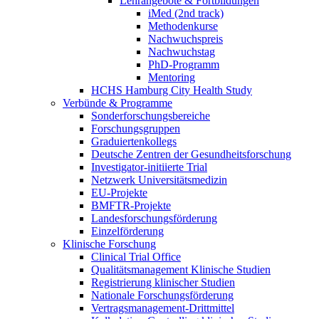
Lehrangebote & Fortbildungen
iMed (2nd track)
Methodenkurse
Nachwuchspreis
Nachwuchstag
PhD-Programm
Mentoring
HCHS Hamburg City Health Study
Verbünde & Programme
Sonderforschungsbereiche
Forschungsgruppen
Graduiertenkollegs
Deutsche Zentren der Gesundheitsforschung
Investigator-initiierte Trial
Netzwerk Universitätsmedizin
EU-Projekte
BMFTR-Projekte
Landesforschungsförderung
Einzelförderung
Klinische Forschung
Clinical Trial Office
Qualitätsmanagement Klinische Studien
Registrierung klinischer Studien
Nationale Forschungsförderung
Vertragsmanagement-Drittmittel