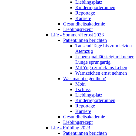
Lieblingsplatz
Kinderreporter:innen
Reportage
Karriere
Gesundheitsakademie
Lieblingsrezept
Life - Sommer/Herbst 2023
Patient:innen berichten
Tausend Tage bis zum letzten
Atemzug
Lebensqualität steigt mit neuer
Lunge sprungartig
Mit Yoga zurück ins Leben
Warnzeichen ernst nehmen
Was macht eigentlich?
Moin
Tschüss
Lieblingsplatz
Kinderreporter:innen
Reportage
Karriere
Gesundheitsakademie
Lieblingsrezept
Life - Frühling 2023
Patient:innen berichten