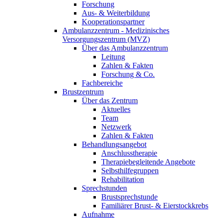
Forschung
Aus- & Weiterbildung
Kooperationspartner
Ambulanzzentrum - Medizinisches
Versorgungszentrum (MVZ)
Über das Ambulanzzentrum
Leitung
Zahlen & Fakten
Forschung & Co.
Fachbereiche
Brustzentrum
Über das Zentrum
Aktuelles
Team
Netzwerk
Zahlen & Fakten
Behandlungsangebot
Anschlusstherapie
Therapiebegleitende Angebote
Selbsthilfegruppen
Rehabilitation
Sprechstunden
Brustsprechstunde
Familiärer Brust- & Eierstockkrebs
Aufnahme