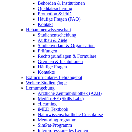
Behörden & Institutionen
Qualitätssicherung
Promotion & PhD
Häufige Fragen (FAQ)
Kontakt
Hebammenwissenschaft
Studienentscheidung
Aufbau & Ziele
Studienverlauf & Organisation
Prüfungen
Rechtsgrundlagen & Formulare
Gremien & Institutionen
Häufige Fragen
Kontakte
Extracurriculares Lehrangebot
Weitere Studiengänge
Lernumgebung
Ärztliche Zentralbibliothek (ÄZB)
MediTreFF (Skills Labs)
eLearning
iMED Textbook
Naturwissenschaftliche Crashkurse
Mentoringprogramm
SimPat-Programm
Interprofessionelles Lernen