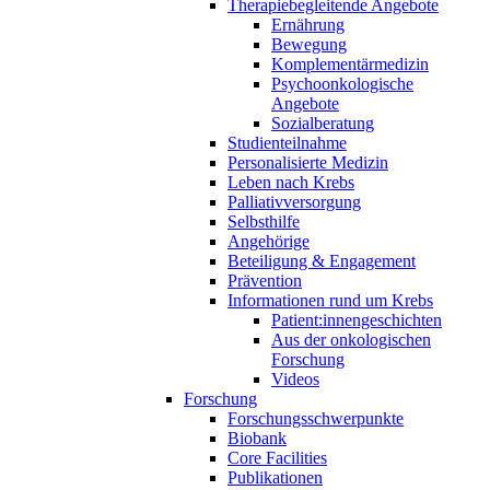
Therapiebegleitende Angebote
Ernährung
Bewegung
Komplementärmedizin
Psychoonkologische
Angebote
Sozialberatung
Studienteilnahme
Personalisierte Medizin
Leben nach Krebs
Palliativversorgung
Selbsthilfe
Angehörige
Beteiligung & Engagement
Prävention
Informationen rund um Krebs
Patient:innengeschichten
Aus der onkologischen
Forschung
Videos
Forschung
Forschungsschwerpunkte
Biobank
Core Facilities
Publikationen