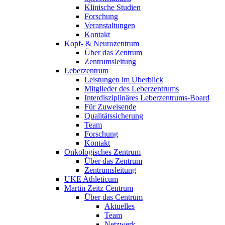
Klinische Studien
Forschung
Veranstaltungen
Kontakt
Kopf- & Neurozentrum
Über das Zentrum
Zentrumsleitung
Leberzentrum
Leistungen im Überblick
Mitglieder des Leberzentrums
Interdisziplinäres Leberzentrums-Board
Für Zuweisende
Qualitätssicherung
Team
Forschung
Kontakt
Onkologisches Zentrum
Über das Zentrum
Zentrumsleitung
UKE Athleticum
Martin Zeitz Centrum
Über das Centrum
Aktuelles
Team
Netzwerk