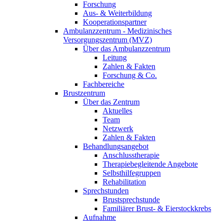
Forschung
Aus- & Weiterbildung
Kooperationspartner
Ambulanzzentrum - Medizinisches
Versorgungszentrum (MVZ)
Über das Ambulanzzentrum
Leitung
Zahlen & Fakten
Forschung & Co.
Fachbereiche
Brustzentrum
Über das Zentrum
Aktuelles
Team
Netzwerk
Zahlen & Fakten
Behandlungsangebot
Anschlusstherapie
Therapiebegleitende Angebote
Selbsthilfegruppen
Rehabilitation
Sprechstunden
Brustsprechstunde
Familiärer Brust- & Eierstockkrebs
Aufnahme