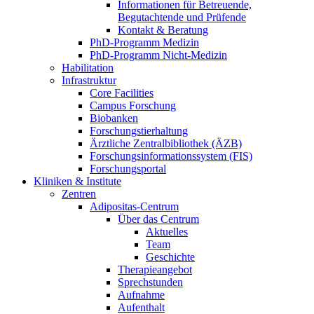
Informationen für Betreuende,
Begutachtende und Prüfende
Kontakt & Beratung
PhD-Programm Medizin
PhD-Programm Nicht-Medizin
Habilitation
Infrastruktur
Core Facilities
Campus Forschung
Biobanken
Forschungstierhaltung
Ärztliche Zentralbibliothek (ÄZB)
Forschungsinformationssystem (FIS)
Forschungsportal
Kliniken & Institute
Zentren
Adipositas-Centrum
Über das Centrum
Aktuelles
Team
Geschichte
Therapieangebot
Sprechstunden
Aufnahme
Aufenthalt