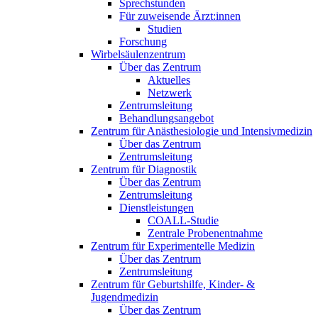
Sprechstunden
Für zuweisende Ärzt:innen
Studien
Forschung
Wirbelsäulenzentrum
Über das Zentrum
Aktuelles
Netzwerk
Zentrumsleitung
Behandlungsangebot
Zentrum für Anästhesiologie und Intensivmedizin
Über das Zentrum
Zentrumsleitung
Zentrum für Diagnostik
Über das Zentrum
Zentrumsleitung
Dienstleistungen
COALL-Studie
Zentrale Probenentnahme
Zentrum für Experimentelle Medizin
Über das Zentrum
Zentrumsleitung
Zentrum für Geburtshilfe, Kinder- &
Jugendmedizin
Über das Zentrum