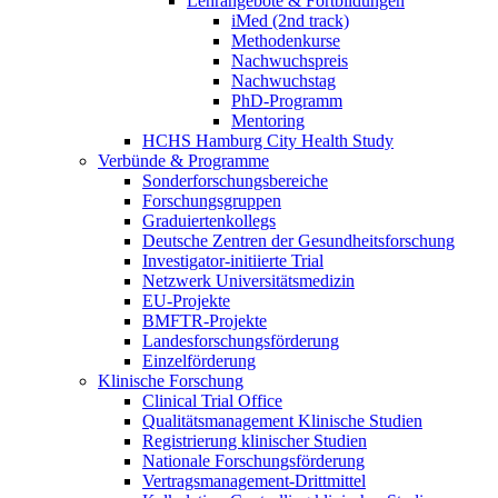
Lehrangebote & Fortbildungen
iMed (2nd track)
Methodenkurse
Nachwuchspreis
Nachwuchstag
PhD-Programm
Mentoring
HCHS Hamburg City Health Study
Verbünde & Programme
Sonderforschungsbereiche
Forschungsgruppen
Graduiertenkollegs
Deutsche Zentren der Gesundheitsforschung
Investigator-initiierte Trial
Netzwerk Universitätsmedizin
EU-Projekte
BMFTR-Projekte
Landesforschungsförderung
Einzelförderung
Klinische Forschung
Clinical Trial Office
Qualitätsmanagement Klinische Studien
Registrierung klinischer Studien
Nationale Forschungsförderung
Vertragsmanagement-Drittmittel