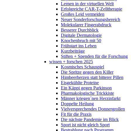
Lernen in der virtuellen Welt
Erfolgreiche CAR-T-Zelltherapie
Großes Leid vermeiden
Neuer Sonderforschungsbereich
Molekularer Fingerabdruck
Besserer Durchblick
Digitale Dermatologie
Knochenbruch mit 50
Frühstart ins Leben
Kurzbeiträge
Stiften + Spenden für die Forschung
wissen + forschen 2025
Kosmisches Schauspiel
Die Spritze gegen den Killer
Himbeerherzen statt bitterer Pillen
Eisgekühlte Proteine
Ein Käppi gegen Parkinson
Pharmakologische Trickkiste
Männer kriegen´nen Herzinfarkt
Doppelte Heilung
Vielversprechendes Donnergrollen
Fit für die Praxis
Die nächste Pandemie im Blick
Sport ist nicht gleich Sport
Bestrahlung nach Programm