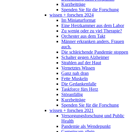
Kurzbeiträge
Spenden Sie für die Forschung
wissen + forschen 2024
Im Miniaturformat
Eine Herzkammer aus dem Labor
Zu wenig oder zu viel Therapie?
Orchester aus dem Takt
Männer erkranken anders. Frauen
auch.
Die schleichende Pandemie stoppen
Schalter gegen Alzheimer
Strahlen auf der Haut
Vernetztes Wissen
Ganz nah dran
Fette Muskeln
Die Gedankenfalle
Taskforce fürs Herz
Störanfällig
Kurzbeiträge
Spenden Sie für die Forschung
wissen + forschen 2021
Versorgungsforschung und Public
Health
Pandemie als Wendepunkt
Gemeinsam allein