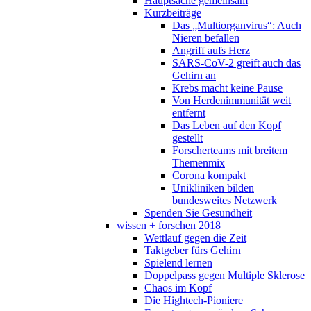
Hauptsache gemeinsam
Kurzbeiträge
Das „Multiorganvirus“: Auch
Nieren befallen
Angriff aufs Herz
SARS-CoV-2 greift auch das
Gehirn an
Krebs macht keine Pause
Von Herdenimmunität weit
entfernt
Das Leben auf den Kopf
gestellt
Forscherteams mit breitem
Themenmix
Corona kompakt
Unikliniken bilden
bundesweites Netzwerk
Spenden Sie Gesundheit
wissen + forschen 2018
Wettlauf gegen die Zeit
Taktgeber fürs Gehirn
Spielend lernen
Doppelpass gegen Multiple Sklerose
Chaos im Kopf
Die Hightech-Pioniere