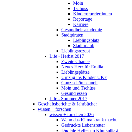
Moin
Tschüss
Kinderreporter:innen
Reportage
Karriere
Gesundheitsakademie
Stadtpiraten
Lieblingsplatz
Stadturlaub
Lieblingsrezept
Life - Herbst 2017
Zweite Chance
Neues Herz für Emilia
Lieblingsplätze
Umzug ins Kinder-UKE
Ganz schön schnell
Moin und Tschüss
Gesund essen
Life - Sommer 2017
Geschäftsberichte & Jahrbücher
wissen + forschen
wissen + forschen 2026
Wenn das Klima krank macht
Gedruckte Lebensretter
Digitale Helfer im Klinikalltag