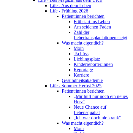
Life - Das Magazin aus dem UKE
Life - Aus dem Leben
Life - Frühling 2026
Patient:innen berichten
Frühstart ins Leben
Am seidenen Faden
Zahl der
Lebertransplantationen steigt
Was macht eigentlich?
Moin
Tschüss
Lieblingsplatz
Kinderreporter:innen
Reportage
Karriere
Gesundheitsakademie
Life - Sommer Herbst 2025
Patient:innen berichten
„Mir hilft nur noch ein neues
Herz“
Neue Chance auf
Lebensqualiät
„Ich war doch nie krank“
Was macht eigentlich?
Moin