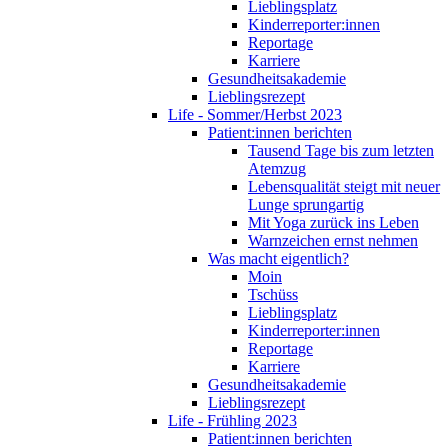
Lieblingsplatz
Kinderreporter:innen
Reportage
Karriere
Gesundheitsakademie
Lieblingsrezept
Life - Sommer/Herbst 2023
Patient:innen berichten
Tausend Tage bis zum letzten
Atemzug
Lebensqualität steigt mit neuer
Lunge sprungartig
Mit Yoga zurück ins Leben
Warnzeichen ernst nehmen
Was macht eigentlich?
Moin
Tschüss
Lieblingsplatz
Kinderreporter:innen
Reportage
Karriere
Gesundheitsakademie
Lieblingsrezept
Life - Frühling 2023
Patient:innen berichten