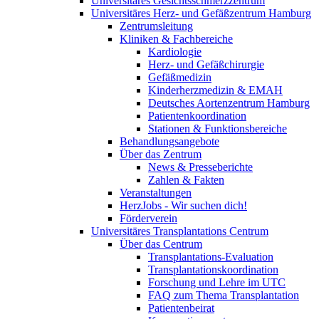
Universitäres Gesichtsschmerzzentrum
Universitäres Herz- und Gefäßzentrum Hamburg
Zentrumsleitung
Kliniken & Fachbereiche
Kardiologie
Herz- und Gefäßchirurgie
Gefäßmedizin
Kinderherzmedizin & EMAH
Deutsches Aortenzentrum Hamburg
Patientenkoordination
Stationen & Funktionsbereiche
Behandlungsangebote
Über das Zentrum
News & Presseberichte
Zahlen & Fakten
Veranstaltungen
HerzJobs - Wir suchen dich!
Förderverein
Universitäres Transplantations Centrum
Über das Centrum
Transplantations-Evaluation
Transplantationskoordination
Forschung und Lehre im UTC
FAQ zum Thema Transplantation
Patientenbeirat