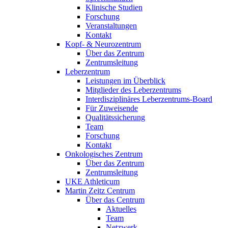
Klinische Studien
Forschung
Veranstaltungen
Kontakt
Kopf- & Neurozentrum
Über das Zentrum
Zentrumsleitung
Leberzentrum
Leistungen im Überblick
Mitglieder des Leberzentrums
Interdisziplinäres Leberzentrums-Board
Für Zuweisende
Qualitätssicherung
Team
Forschung
Kontakt
Onkologisches Zentrum
Über das Zentrum
Zentrumsleitung
UKE Athleticum
Martin Zeitz Centrum
Über das Centrum
Aktuelles
Team
Netzwerk