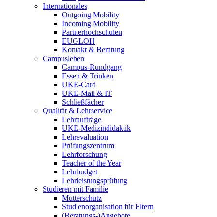
Internationales
Outgoing Mobility
Incoming Mobility
Partnerhochschulen
EUGLOH
Kontakt & Beratung
Campusleben
Campus-Rundgang
Essen & Trinken
UKE-Card
UKE-Mail & IT
Schließfächer
Qualität & Lehrservice
Lehraufträge
UKE-Medizindidaktik
Lehrevaluation
Prüfungszentrum
Lehrforschung
Teacher of the Year
Lehrbudget
Lehrleistungsprüfung
Studieren mit Familie
Mutterschutz
Studienorganisation für Eltern
(Beratungs-)Angebote