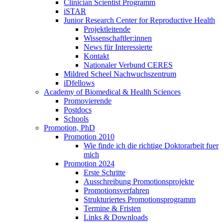
Clinician Scientist Programm
iSTAR
Junior Research Center for Reproductive Health
Projektleitende
Wissenschaftler:innen
News für Interessierte
Kontakt
Nationaler Verbund CERES
Mildred Scheel Nachwuchszentrum
iDfellows
Academy of Biomedical & Health Sciences
Promovierende
Postdocs
Schools
Promotion, PhD
Promotion 2010
Wie finde ich die richtige Doktorarbeit fuer
mich
Promotion 2024
Erste Schritte
Ausschreibung Promotionsprojekte
Promotionsverfahren
Strukturiertes Promotionsprogramm
Termine & Fristen
Links & Downloads