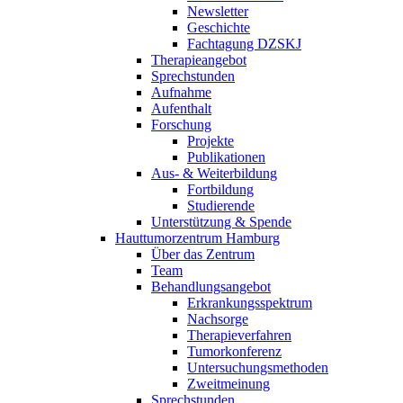
Newsletter
Geschichte
Fachtagung DZSKJ
Therapieangebot
Sprechstunden
Aufnahme
Aufenthalt
Forschung
Projekte
Publikationen
Aus- & Weiterbildung
Fortbildung
Studierende
Unterstützung & Spende
Hauttumorzentrum Hamburg
Über das Zentrum
Team
Behandlungsangebot
Erkrankungsspektrum
Nachsorge
Therapieverfahren
Tumorkonferenz
Untersuchungsmethoden
Zweitmeinung
Sprechstunden