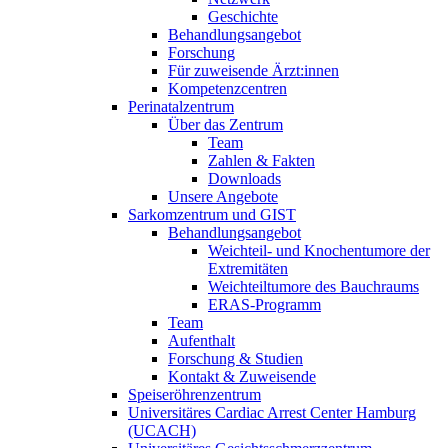
Geschichte
Behandlungsangebot
Forschung
Für zuweisende Ärzt:innen
Kompetenzcentren
Perinatalzentrum
Über das Zentrum
Team
Zahlen & Fakten
Downloads
Unsere Angebote
Sarkomzentrum und GIST
Behandlungsangebot
Weichteil- und Knochentumore der
Extremitäten
Weichteiltumore des Bauchraums
ERAS-Programm
Team
Aufenthalt
Forschung & Studien
Kontakt & Zuweisende
Speiseröhrenzentrum
Universitäres Cardiac Arrest Center Hamburg
(UCACH)