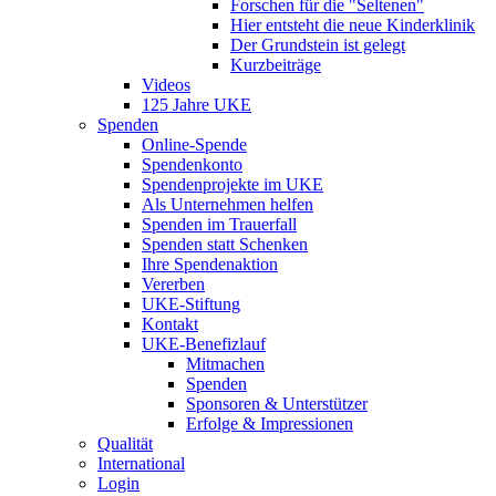
Forschen für die "Seltenen"
Hier entsteht die neue Kinderklinik
Der Grundstein ist gelegt
Kurzbeiträge
Videos
125 Jahre UKE
Spenden
Online-Spende
Spendenkonto
Spendenprojekte im UKE
Als Unternehmen helfen
Spenden im Trauerfall
Spenden statt Schenken
Ihre Spendenaktion
Vererben
UKE-Stiftung
Kontakt
UKE-Benefizlauf
Mitmachen
Spenden
Sponsoren & Unterstützer
Erfolge & Impressionen
Qualität
International
Login