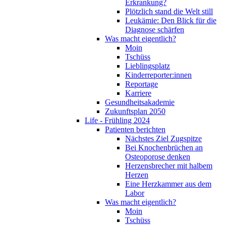
Erkrankung?
Plötzlich stand die Welt still
Leukämie: Den Blick für die
Diagnose schärfen
Was macht eigentlich?
Moin
Tschüss
Lieblingsplatz
Kinderreporter:innen
Reportage
Karriere
Gesundheitsakademie
Zukunftsplan 2050
Life - Frühling 2024
Patienten berichten
Nächstes Ziel Zugspitze
Bei Knochenbrüchen an
Osteoporose denken
Herzensbrecher mit halbem
Herzen
Eine Herzkammer aus dem
Labor
Was macht eigentlich?
Moin
Tschüss