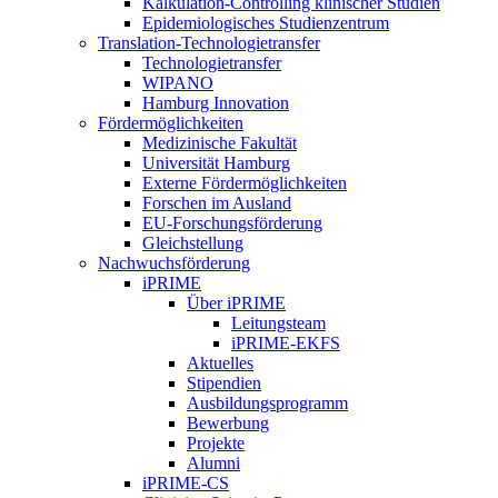
Kalkulation-Controlling klinischer Studien
Epidemiologisches Studienzentrum
Translation-Technologietransfer
Technologietransfer
WIPANO
Hamburg Innovation
Fördermöglichkeiten
Medizinische Fakultät
Universität Hamburg
Externe Fördermöglichkeiten
Forschen im Ausland
EU-Forschungsförderung
Gleichstellung
Nachwuchsförderung
iPRIME
Über iPRIME
Leitungsteam
iPRIME-EKFS
Aktuelles
Stipendien
Ausbildungsprogramm
Bewerbung
Projekte
Alumni
iPRIME-CS