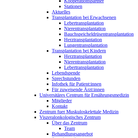
Kooperationspartner
Stationen
Aktuelles
Transplantation bei Erwachsenen
Lebertransplantation
Nierentransplantation
Bauchspeicheldrüsentransplantation
Herztransplantation
Lungentransplantation
Transplantation bei Kindern
Herztransplantation
Nierentransplantation
Lebertransplantation
Lebendspende
Sprechstunden
Infothek für Patient:innen
Für zuweisende Ärzt:innen
Universitäres Centrum für Ernährungsmedizin
Mitglieder
Kontakt
Zentrum fuer Muskuloskelettale Medizin
Viszeral­onkologisches Zentrum
Über das Zentrum
Team
Behandlungsangebot