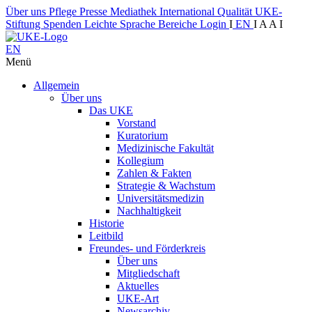
Über uns
Pflege
Presse
Mediathek
International
Qualität
UKE-
Stiftung
Spenden
Leichte Sprache
Bereiche
Login
I
EN
I
A
A
I
EN
Menü
Allgemein
Über uns
Das UKE
Vorstand
Kuratorium
Medizinische Fakultät
Kollegium
Zahlen & Fakten
Strategie & Wachstum
Universitätsmedizin
Nachhaltigkeit
Historie
Leitbild
Freundes- und Förderkreis
Über uns
Mitgliedschaft
Aktuelles
UKE-Art
Newsarchiv