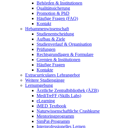
Behörden & Institutionen
Qualitätssicherung
Promotion & PhD
Häufige Fragen (FAQ)
Kontakt
Hebammenwissenschaft
Studienentscheidung
Aufbau & Ziele
Studienverlauf & Organisation
Prüfungen
Rechtsgrundlagen & Formulare
Gremien & Institutionen
Häufige Fragen
Kontakte
Extracurriculares Lehrangebot
Weitere Studiengänge
Lernumgebung
Ärztliche Zentralbibliothek (ÄZB)
MediTreFF (Skills Labs)
eLearning
iMED Textbook
Naturwissenschaftliche Crashkurse
Mentoringprogramm
SimPat-Programm
Interprofessionelles Lernen