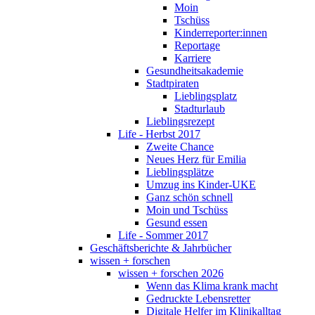
Moin
Tschüss
Kinderreporter:innen
Reportage
Karriere
Gesundheitsakademie
Stadtpiraten
Lieblingsplatz
Stadturlaub
Lieblingsrezept
Life - Herbst 2017
Zweite Chance
Neues Herz für Emilia
Lieblingsplätze
Umzug ins Kinder-UKE
Ganz schön schnell
Moin und Tschüss
Gesund essen
Life - Sommer 2017
Geschäftsberichte & Jahrbücher
wissen + forschen
wissen + forschen 2026
Wenn das Klima krank macht
Gedruckte Lebensretter
Digitale Helfer im Klinikalltag