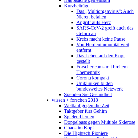
Hauptsache gemeinsam
Kurzbeiträge
Das „Multiorganvirus“: Auch
Nieren befallen
Angriff aufs Herz
SARS-CoV-2 greift auch das
Gehirn an
Krebs macht keine Pause
Von Herdenimmunität weit
entfernt
Das Leben auf den Kopf
gestellt
Forscherteams mit breitem
Themenmix
Corona kompakt
Unikliniken bilden
bundesweites Netzwerk
Spenden Sie Gesundheit
wissen + forschen 2018
Wettlauf gegen die Zeit
Taktgeber fürs Gehirn
Spielend lernen
Doppelpass gegen Multiple Sklerose
Chaos im Kopf
Die Hightech-Pioniere