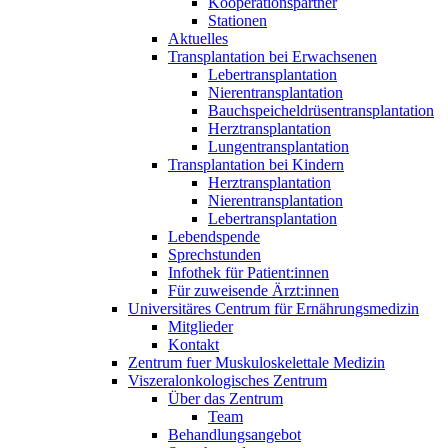
Kooperationspartner
Stationen
Aktuelles
Transplantation bei Erwachsenen
Lebertransplantation
Nierentransplantation
Bauchspeicheldrüsentransplantation
Herztransplantation
Lungentransplantation
Transplantation bei Kindern
Herztransplantation
Nierentransplantation
Lebertransplantation
Lebendspende
Sprechstunden
Infothek für Patient:innen
Für zuweisende Ärzt:innen
Universitäres Centrum für Ernährungsmedizin
Mitglieder
Kontakt
Zentrum fuer Muskuloskelettale Medizin
Viszeral­onkologisches Zentrum
Über das Zentrum
Team
Behandlungsangebot