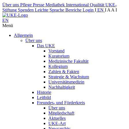
Über uns
Pflege
Presse
Mediathek
International
Qualität
UKE-
Stiftung
Spenden
Leichte Sprache
Bereiche
Login
I
EN
I
A
A
I
EN
Menü
Allgemein
Über uns
Das UKE
Vorstand
Kuratorium
Medizinische Fakultät
Kollegium
Zahlen & Fakten
Strategie & Wachstum
Universitätsmedizin
Nachhaltigkeit
Historie
Leitbild
Freundes- und Förderkreis
Über uns
Mitgliedschaft
Aktuelles
UKE-Art
Newsarchiv