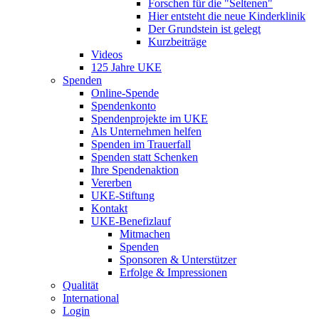
Forschen für die "Seltenen"
Hier entsteht die neue Kinderklinik
Der Grundstein ist gelegt
Kurzbeiträge
Videos
125 Jahre UKE
Spenden
Online-Spende
Spendenkonto
Spendenprojekte im UKE
Als Unternehmen helfen
Spenden im Trauerfall
Spenden statt Schenken
Ihre Spendenaktion
Vererben
UKE-Stiftung
Kontakt
UKE-Benefizlauf
Mitmachen
Spenden
Sponsoren & Unterstützer
Erfolge & Impressionen
Qualität
International
Login