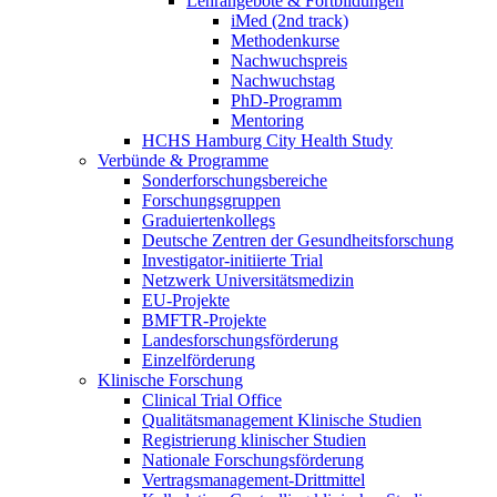
Lehrangebote & Fortbildungen
iMed (2nd track)
Methodenkurse
Nachwuchspreis
Nachwuchstag
PhD-Programm
Mentoring
HCHS Hamburg City Health Study
Verbünde & Programme
Sonderforschungsbereiche
Forschungsgruppen
Graduiertenkollegs
Deutsche Zentren der Gesundheitsforschung
Investigator-initiierte Trial
Netzwerk Universitätsmedizin
EU-Projekte
BMFTR-Projekte
Landesforschungsförderung
Einzelförderung
Klinische Forschung
Clinical Trial Office
Qualitätsmanagement Klinische Studien
Registrierung klinischer Studien
Nationale Forschungsförderung
Vertragsmanagement-Drittmittel