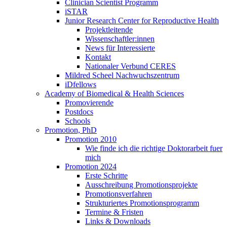
Clinician Scientist Programm
iSTAR
Junior Research Center for Reproductive Health
Projektleitende
Wissenschaftler:innen
News für Interessierte
Kontakt
Nationaler Verbund CERES
Mildred Scheel Nachwuchszentrum
iDfellows
Academy of Biomedical & Health Sciences
Promovierende
Postdocs
Schools
Promotion, PhD
Promotion 2010
Wie finde ich die richtige Doktorarbeit fuer
mich
Promotion 2024
Erste Schritte
Ausschreibung Promotionsprojekte
Promotionsverfahren
Strukturiertes Promotionsprogramm
Termine & Fristen
Links & Downloads