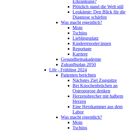
Erkrankung?
Plötzlich stand die Welt still
Leukämie: Den Blick für die
Diagnose schärfen
Was macht eigentlich?
Moin
Tschüss
Lieblingsplatz
Kinderreporter:innen
Reportage
Karriere
Gesundheitsakademie
Zukunftsplan 2050
Life - Frühling 2024
Patienten berichten
Nächstes Ziel Zugspitze
Bei Knochenbrüchen an
Osteoporose denken
Herzensbrecher mit halbem
Herzen
Eine Herzkammer aus dem
Labor
Was macht eigentlich?
Moin
Tschüss