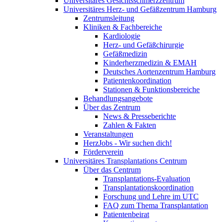
Universitäres Gesichtsschmerzzentrum
Universitäres Herz- und Gefäßzentrum Hamburg
Zentrumsleitung
Kliniken & Fachbereiche
Kardiologie
Herz- und Gefäßchirurgie
Gefäßmedizin
Kinderherzmedizin & EMAH
Deutsches Aortenzentrum Hamburg
Patientenkoordination
Stationen & Funktionsbereiche
Behandlungsangebote
Über das Zentrum
News & Presseberichte
Zahlen & Fakten
Veranstaltungen
HerzJobs - Wir suchen dich!
Förderverein
Universitäres Transplantations Centrum
Über das Centrum
Transplantations-Evaluation
Transplantationskoordination
Forschung und Lehre im UTC
FAQ zum Thema Transplantation
Patientenbeirat