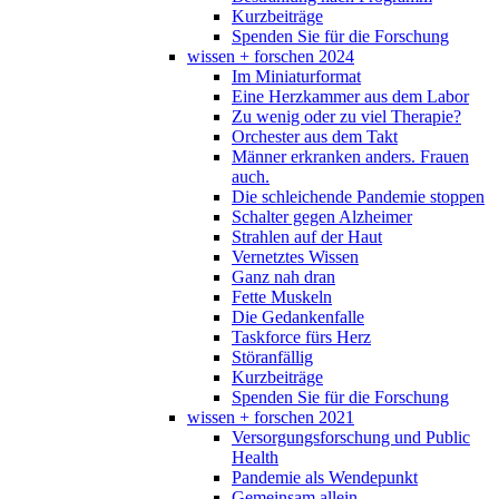
Kurzbeiträge
Spenden Sie für die Forschung
wissen + forschen 2024
Im Miniaturformat
Eine Herzkammer aus dem Labor
Zu wenig oder zu viel Therapie?
Orchester aus dem Takt
Männer erkranken anders. Frauen
auch.
Die schleichende Pandemie stoppen
Schalter gegen Alzheimer
Strahlen auf der Haut
Vernetztes Wissen
Ganz nah dran
Fette Muskeln
Die Gedankenfalle
Taskforce fürs Herz
Störanfällig
Kurzbeiträge
Spenden Sie für die Forschung
wissen + forschen 2021
Versorgungsforschung und Public
Health
Pandemie als Wendepunkt
Gemeinsam allein