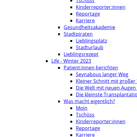
Tschüss
Kinderreporter:innen
Reportage
Karriere
Gesundheitsakademie
Stadtpiraten
Lieblingsplatz
Stadturlaub
Lieblingsrezept
Life - Winter 2023
Patient:innen berichten
Seynabous langer Weg
Kleiner Schnitt mit große
Die Welt mit neuen Augen
Die kleinste Transplantati
Was macht eigentlich?
Moin
Tschüss
Kinderreporter:innen
Reportage
Karriere