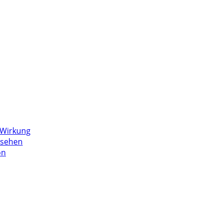
r Wirkung
 sehen
on