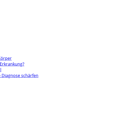
Körper
 Erkrankung?
l
ie Diagnose schärfen