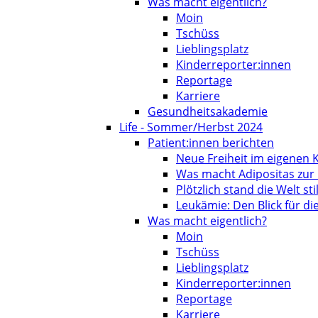
Was macht eigentlich?
Moin
Tschüss
Lieblingsplatz
Kinderreporter:innen
Reportage
Karriere
Gesundheitsakademie
Life - Sommer/Herbst 2024
Patient:innen berichten
Neue Freiheit im eigenen 
Was macht Adipositas zur
Plötzlich stand die Welt stil
Leukämie: Den Blick für d
Was macht eigentlich?
Moin
Tschüss
Lieblingsplatz
Kinderreporter:innen
Reportage
Karriere