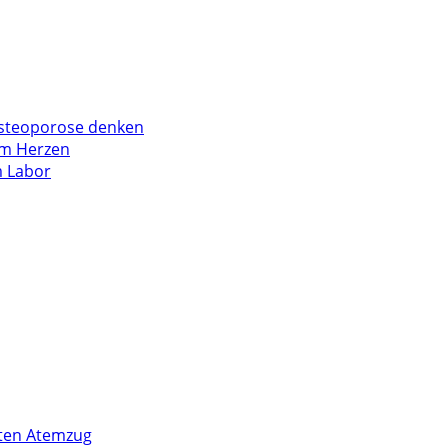
steoporose denken
em Herzen
 Labor
zten Atemzug