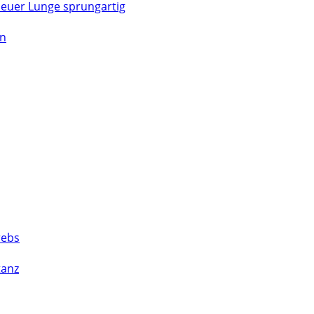
 neuer Lunge sprungartig
en
rebs
tanz