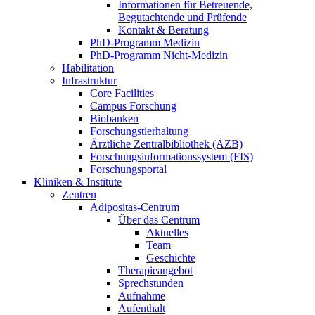
Informationen für Betreuende,
Begutachtende und Prüfende
Kontakt & Beratung
PhD-Programm Medizin
PhD-Programm Nicht-Medizin
Habilitation
Infrastruktur
Core Facilities
Campus Forschung
Biobanken
Forschungstierhaltung
Ärztliche Zentralbibliothek (ÄZB)
Forschungsinformationssystem (FIS)
Forschungsportal
Kliniken & Institute
Zentren
Adipositas-Centrum
Über das Centrum
Aktuelles
Team
Geschichte
Therapieangebot
Sprechstunden
Aufnahme
Aufenthalt