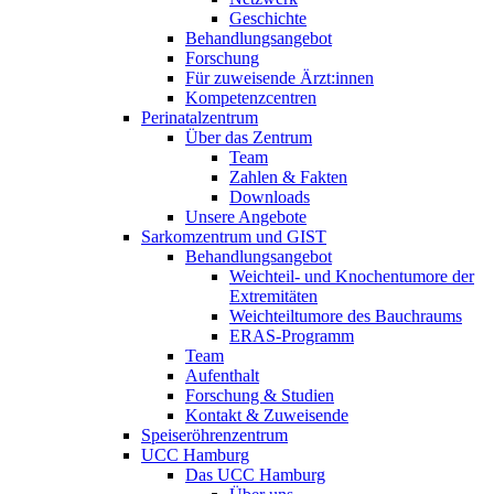
Geschichte
Behandlungsangebot
Forschung
Für zuweisende Ärzt:innen
Kompetenzcentren
Perinatalzentrum
Über das Zentrum
Team
Zahlen & Fakten
Downloads
Unsere Angebote
Sarkomzentrum und GIST
Behandlungsangebot
Weichteil- und Knochentumore der
Extremitäten
Weichteiltumore des Bauchraums
ERAS-Programm
Team
Aufenthalt
Forschung & Studien
Kontakt & Zuweisende
Speiseröhrenzentrum
UCC Hamburg
Das UCC Hamburg