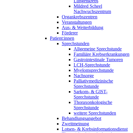
Lungenkrebs
Mildred Scheel
Nachwuchszentrum
Organkrebszentren
Veranstaltungen
Aus- & Weiterbildung
Förderer
Patient:innen
Sprechstunden
Allgemeine Sprechstunde
Familiäre Krebserkrankungen
Gastrointestinale Tumoren
LCH-Sprechstunde
Myelomsprechstunde
Nachsorge
Palliativmedizinische
Sprechstunde
Sarkom- & GIST-
Sprechstunde
Thoraxonkologische
Sprechstunde
weitere Sprechstunden
Behandlungsangebot
Zweitmeinung
Lotsen- & Krebsinformationsdienst