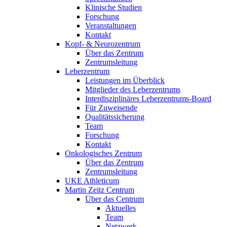
Klinische Studien
Forschung
Veranstaltungen
Kontakt
Kopf- & Neurozentrum
Über das Zentrum
Zentrumsleitung
Leberzentrum
Leistungen im Überblick
Mitglieder des Leberzentrums
Interdisziplinäres Leberzentrums-Board
Für Zuweisende
Qualitätssicherung
Team
Forschung
Kontakt
Onkologisches Zentrum
Über das Zentrum
Zentrumsleitung
UKE Athleticum
Martin Zeitz Centrum
Über das Centrum
Aktuelles
Team
Netzwerk