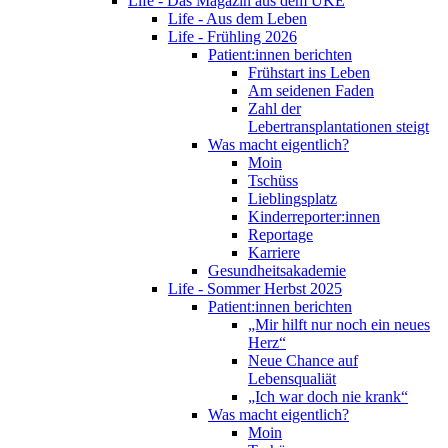
Life - Das Magazin aus dem UKE
Life - Aus dem Leben
Life - Frühling 2026
Patient:innen berichten
Frühstart ins Leben
Am seidenen Faden
Zahl der
Lebertransplantationen steigt
Was macht eigentlich?
Moin
Tschüss
Lieblingsplatz
Kinderreporter:innen
Reportage
Karriere
Gesundheitsakademie
Life - Sommer Herbst 2025
Patient:innen berichten
„Mir hilft nur noch ein neues
Herz“
Neue Chance auf
Lebensqualiät
„Ich war doch nie krank“
Was macht eigentlich?
Moin