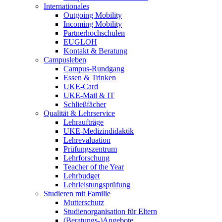
Internationales
Outgoing Mobility
Incoming Mobility
Partnerhochschulen
EUGLOH
Kontakt & Beratung
Campusleben
Campus-Rundgang
Essen & Trinken
UKE-Card
UKE-Mail & IT
Schließfächer
Qualität & Lehrservice
Lehraufträge
UKE-Medizindidaktik
Lehrevaluation
Prüfungszentrum
Lehrforschung
Teacher of the Year
Lehrbudget
Lehrleistungsprüfung
Studieren mit Familie
Mutterschutz
Studienorganisation für Eltern
(Beratungs-)Angebote