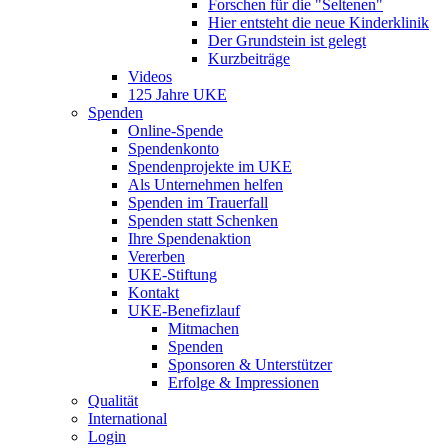
Forschen für die "Seltenen"
Hier entsteht die neue Kinderklinik
Der Grundstein ist gelegt
Kurzbeiträge
Videos
125 Jahre UKE
Spenden
Online-Spende
Spendenkonto
Spendenprojekte im UKE
Als Unternehmen helfen
Spenden im Trauerfall
Spenden statt Schenken
Ihre Spendenaktion
Vererben
UKE-Stiftung
Kontakt
UKE-Benefizlauf
Mitmachen
Spenden
Sponsoren & Unterstützer
Erfolge & Impressionen
Qualität
International
Login