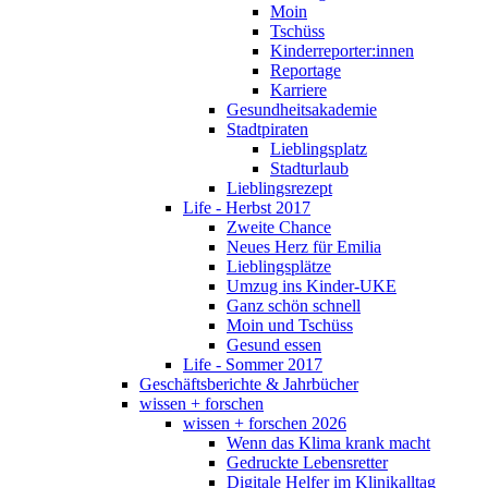
Moin
Tschüss
Kinderreporter:innen
Reportage
Karriere
Gesundheitsakademie
Stadtpiraten
Lieblingsplatz
Stadturlaub
Lieblingsrezept
Life - Herbst 2017
Zweite Chance
Neues Herz für Emilia
Lieblingsplätze
Umzug ins Kinder-UKE
Ganz schön schnell
Moin und Tschüss
Gesund essen
Life - Sommer 2017
Geschäftsberichte & Jahrbücher
wissen + forschen
wissen + forschen 2026
Wenn das Klima krank macht
Gedruckte Lebensretter
Digitale Helfer im Klinikalltag