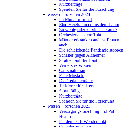
Kurzbeiträge
Spenden Sie für die Forschung
wissen + forschen 2024
Im Miniaturformat
Eine Herzkammer aus dem Labor
Zu wenig oder zu viel Therapie?
Orchester aus dem Takt
Männer erkranken anders. Frauen
auch.
Die schleichende Pandemie stoppen
Schalter gegen Alzheimer
Strahlen auf der Haut
Vernetztes Wissen
Ganz nah dran
Fette Muskeln
Die Gedankenfalle
Taskforce fürs Herz
Störanfällig
Kurzbeiträge
Spenden Sie für die Forschung
wissen + forschen 2021
Versorgungsforschung und Public
Health
Pandemie als Wendepunkt
Gemeinsam allein