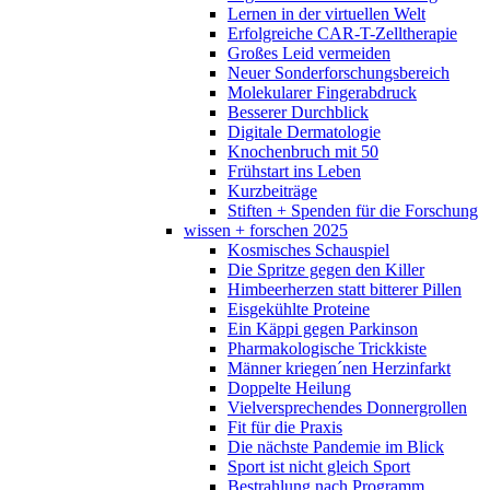
Lernen in der virtuellen Welt
Erfolgreiche CAR-T-Zelltherapie
Großes Leid vermeiden
Neuer Sonderforschungsbereich
Molekularer Fingerabdruck
Besserer Durchblick
Digitale Dermatologie
Knochenbruch mit 50
Frühstart ins Leben
Kurzbeiträge
Stiften + Spenden für die Forschung
wissen + forschen 2025
Kosmisches Schauspiel
Die Spritze gegen den Killer
Himbeerherzen statt bitterer Pillen
Eisgekühlte Proteine
Ein Käppi gegen Parkinson
Pharmakologische Trickkiste
Männer kriegen´nen Herzinfarkt
Doppelte Heilung
Vielversprechendes Donnergrollen
Fit für die Praxis
Die nächste Pandemie im Blick
Sport ist nicht gleich Sport
Bestrahlung nach Programm