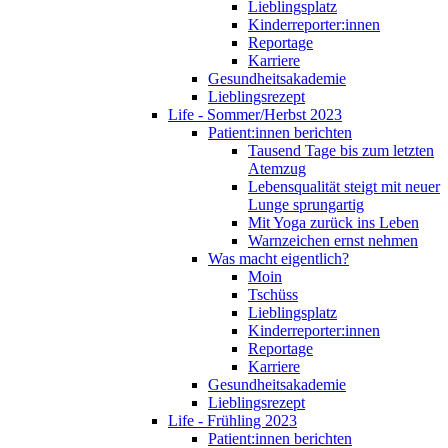
Lieblingsplatz
Kinderreporter:innen
Reportage
Karriere
Gesundheitsakademie
Lieblingsrezept
Life - Sommer/Herbst 2023
Patient:innen berichten
Tausend Tage bis zum letzten
Atemzug
Lebensqualität steigt mit neuer
Lunge sprungartig
Mit Yoga zurück ins Leben
Warnzeichen ernst nehmen
Was macht eigentlich?
Moin
Tschüss
Lieblingsplatz
Kinderreporter:innen
Reportage
Karriere
Gesundheitsakademie
Lieblingsrezept
Life - Frühling 2023
Patient:innen berichten