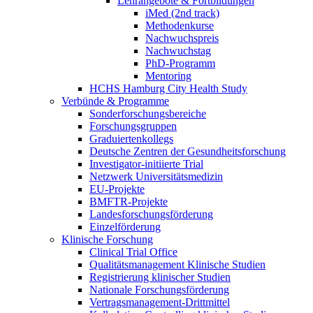
Lehrangebote & Fortbildungen
iMed (2nd track)
Methodenkurse
Nachwuchspreis
Nachwuchstag
PhD-Programm
Mentoring
HCHS Hamburg City Health Study
Verbünde & Programme
Sonderforschungsbereiche
Forschungsgruppen
Graduiertenkollegs
Deutsche Zentren der Gesundheitsforschung
Investigator-initiierte Trial
Netzwerk Universitätsmedizin
EU-Projekte
BMFTR-Projekte
Landesforschungsförderung
Einzelförderung
Klinische Forschung
Clinical Trial Office
Qualitätsmanagement Klinische Studien
Registrierung klinischer Studien
Nationale Forschungsförderung
Vertragsmanagement-Drittmittel