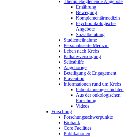
Therapiebegleitende Angebote
Ernährung
Bewegung
Komplementärmedizin
Psychoonkologische
Angebote
Sozialberatung
Studienteilnahme
Personalisierte Medizin
Leben nach Krebs
Palliativversorgung
Selbsthilfe
Angehörige
Beteiligung & Engagement
Prävention
Informationen rund um Krebs
Patient:innengeschichten
Aus der onkologischen
Forschung
Videos
Forschung
Forschungsschwerpunkte
Biobank
Core Facilities
Publikationen