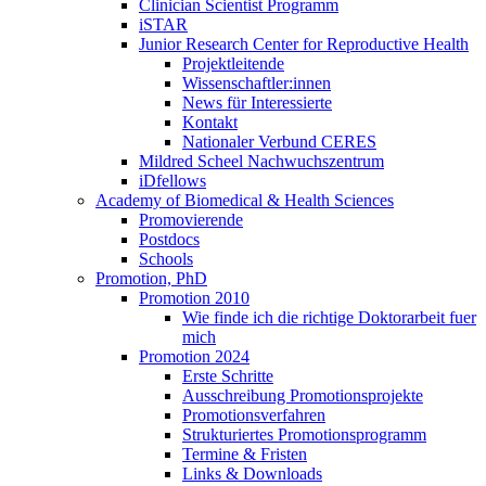
Clinician Scientist Programm
iSTAR
Junior Research Center for Reproductive Health
Projektleitende
Wissenschaftler:innen
News für Interessierte
Kontakt
Nationaler Verbund CERES
Mildred Scheel Nachwuchszentrum
iDfellows
Academy of Biomedical & Health Sciences
Promovierende
Postdocs
Schools
Promotion, PhD
Promotion 2010
Wie finde ich die richtige Doktorarbeit fuer
mich
Promotion 2024
Erste Schritte
Ausschreibung Promotionsprojekte
Promotionsverfahren
Strukturiertes Promotionsprogramm
Termine & Fristen
Links & Downloads