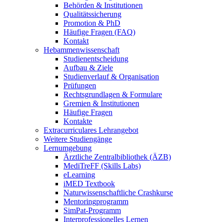
Behörden & Institutionen
Qualitätssicherung
Promotion & PhD
Häufige Fragen (FAQ)
Kontakt
Hebammenwissenschaft
Studienentscheidung
Aufbau & Ziele
Studienverlauf & Organisation
Prüfungen
Rechtsgrundlagen & Formulare
Gremien & Institutionen
Häufige Fragen
Kontakte
Extracurriculares Lehrangebot
Weitere Studiengänge
Lernumgebung
Ärztliche Zentralbibliothek (ÄZB)
MediTreFF (Skills Labs)
eLearning
iMED Textbook
Naturwissenschaftliche Crashkurse
Mentoringprogramm
SimPat-Programm
Interprofessionelles Lernen