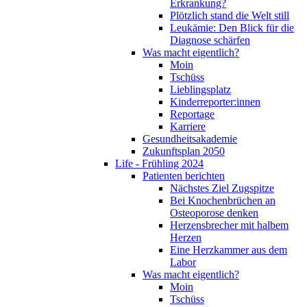
Erkrankung?
Plötzlich stand die Welt still
Leukämie: Den Blick für die
Diagnose schärfen
Was macht eigentlich?
Moin
Tschüss
Lieblingsplatz
Kinderreporter:innen
Reportage
Karriere
Gesundheitsakademie
Zukunftsplan 2050
Life - Frühling 2024
Patienten berichten
Nächstes Ziel Zugspitze
Bei Knochenbrüchen an
Osteoporose denken
Herzensbrecher mit halbem
Herzen
Eine Herzkammer aus dem
Labor
Was macht eigentlich?
Moin
Tschüss