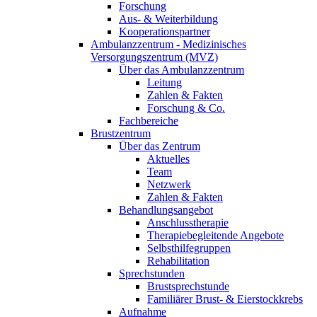
Forschung
Aus- & Weiterbildung
Kooperationspartner
Ambulanzzentrum - Medizinisches
Versorgungszentrum (MVZ)
Über das Ambulanzzentrum
Leitung
Zahlen & Fakten
Forschung & Co.
Fachbereiche
Brustzentrum
Über das Zentrum
Aktuelles
Team
Netzwerk
Zahlen & Fakten
Behandlungsangebot
Anschlusstherapie
Therapiebegleitende Angebote
Selbsthilfegruppen
Rehabilitation
Sprechstunden
Brustsprechstunde
Familiärer Brust- & Eierstockkrebs
Aufnahme