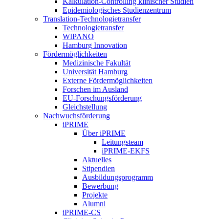
Kalkulation-Controlling klinischer Studien
Epidemiologisches Studienzentrum
Translation-Technologietransfer
Technologietransfer
WIPANO
Hamburg Innovation
Fördermöglichkeiten
Medizinische Fakultät
Universität Hamburg
Externe Fördermöglichkeiten
Forschen im Ausland
EU-Forschungsförderung
Gleichstellung
Nachwuchsförderung
iPRIME
Über iPRIME
Leitungsteam
iPRIME-EKFS
Aktuelles
Stipendien
Ausbildungsprogramm
Bewerbung
Projekte
Alumni
iPRIME-CS