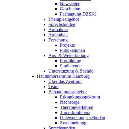
Newsletter
Geschichte
Fachtagung DZSKJ
Therapieangebot
Sprechstunden
Aufnahme
Aufenthalt
Forschung
Projekte
Publikationen
Aus- & Weiterbildung
Fortbildung
Studierende
Unterstützung & Spende
Hauttumorzentrum Hamburg
Über das Zentrum
Team
Behandlungsangebot
Erkrankungsspektrum
Nachsorge
Therapieverfahren
Tumorkonferenz
Untersuchungsmethoden
Zweitmeinung
Sprechstunden