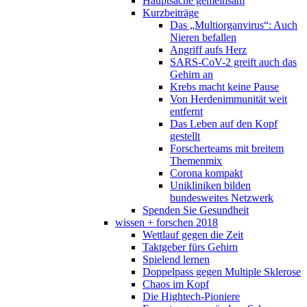
Hauptsache gemeinsam
Kurzbeiträge
Das „Multiorganvirus“: Auch
Nieren befallen
Angriff aufs Herz
SARS-CoV-2 greift auch das
Gehirn an
Krebs macht keine Pause
Von Herdenimmunität weit
entfernt
Das Leben auf den Kopf
gestellt
Forscherteams mit breitem
Themenmix
Corona kompakt
Unikliniken bilden
bundesweites Netzwerk
Spenden Sie Gesundheit
wissen + forschen 2018
Wettlauf gegen die Zeit
Taktgeber fürs Gehirn
Spielend lernen
Doppelpass gegen Multiple Sklerose
Chaos im Kopf
Die Hightech-Pioniere