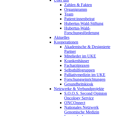
Über uns
Zahlen & Fakten
Organigramm
Team
Patient:innenbeirat
Hubertus-Wald-Stiftung
Hubertus-Wald-
Forschungsförderung
Aktuelles
Kooperationen
Akademische & Designierte
Partner
Mitglieder im UKE
Krankenhäuser
Facharztpraxen
Selbsthilfegruppen
Palliativmedizin im UKE
Forschungseinrichtungen
Gesundheitskiosk
Netzwerke & Verbundprojekte
S.O.O.S. Second Opinion
Oncology Service
ONCOnnect
Nationales Netzwerk
Genomische Medizin