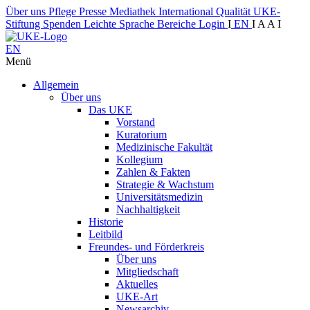
Über uns
Pflege
Presse
Mediathek
International
Qualität
UKE-
Stiftung
Spenden
Leichte Sprache
Bereiche
Login
I
EN
I
A
A
I
EN
Menü
Allgemein
Über uns
Das UKE
Vorstand
Kuratorium
Medizinische Fakultät
Kollegium
Zahlen & Fakten
Strategie & Wachstum
Universitätsmedizin
Nachhaltigkeit
Historie
Leitbild
Freundes- und Förderkreis
Über uns
Mitgliedschaft
Aktuelles
UKE-Art
Newsarchiv