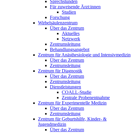
Sprechstunden
Für zuweisende Ärzt:innen
Studien
Forschung
Wirbelsäulenzentrum
Über das Zentrum
Aktuelles
Netzwerk
Zentrumsleitung
Behandlungsangebot
Zentrum für Anästhesiologie und Intensivmedizin
Über das Zentrum
Zentrumsleitung
Zentrum für Diagnostik
Über das Zentrum
Zentrumsleitung
Dienstleistungen
COALL-Studie
Zentrale Probenentnahme
Zentrum für Experimentelle Medizin
Über das Zentrum
Zentrumsleitung
Zentrum für Geburtshilfe, Kinder- &
Jugendmedizin
Über das Zentrum