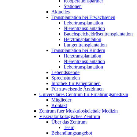
Kooperationspartner
Stationen
Aktuelles
Transplantation bei Erwachsenen
Lebertransplantation
Nierentransplantation
Bauchspeicheldrüsentransplantation
Herztransplantation
Lungentransplantation
Transplantation bei Kindern
Herztransplantation
Nierentransplantation
Lebertransplantation
Lebendspende
Sprechstunden
Infothek für Patient:innen
Für zuweisende Ärzt:innen
Universitäres Centrum für Ernährungsmedizin
Mitglieder
Kontakt
Zentrum fuer Muskuloskelettale Medizin
Viszeral­onkologisches Zentrum
Über das Zentrum
Team
Behandlungsangebot