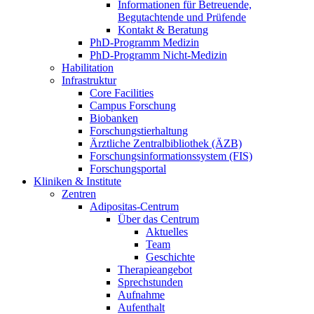
Informationen für Betreuende,
Begutachtende und Prüfende
Kontakt & Beratung
PhD-Programm Medizin
PhD-Programm Nicht-Medizin
Habilitation
Infrastruktur
Core Facilities
Campus Forschung
Biobanken
Forschungstierhaltung
Ärztliche Zentralbibliothek (ÄZB)
Forschungsinformationssystem (FIS)
Forschungsportal
Kliniken & Institute
Zentren
Adipositas-Centrum
Über das Centrum
Aktuelles
Team
Geschichte
Therapieangebot
Sprechstunden
Aufnahme
Aufenthalt