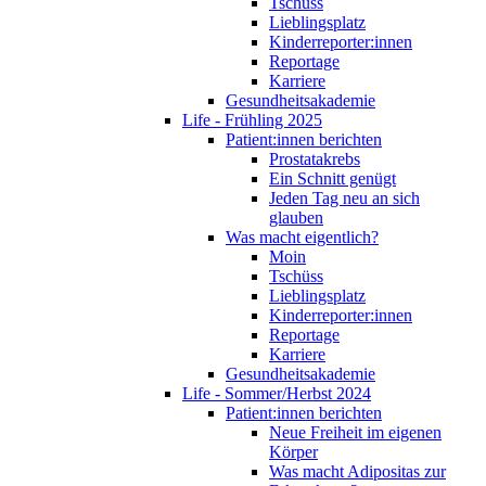
Tschüss
Lieblingsplatz
Kinderreporter:innen
Reportage
Karriere
Gesundheitsakademie
Life - Frühling 2025
Patient:innen berichten
Prostatakrebs
Ein Schnitt genügt
Jeden Tag neu an sich
glauben
Was macht eigentlich?
Moin
Tschüss
Lieblingsplatz
Kinderreporter:innen
Reportage
Karriere
Gesundheitsakademie
Life - Sommer/Herbst 2024
Patient:innen berichten
Neue Freiheit im eigenen
Körper
Was macht Adipositas zur