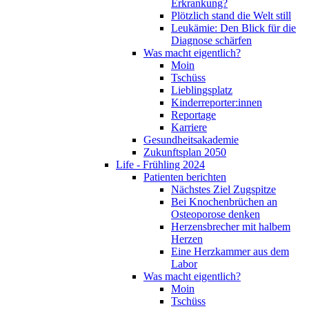
Erkrankung?
Plötzlich stand die Welt still
Leukämie: Den Blick für die
Diagnose schärfen
Was macht eigentlich?
Moin
Tschüss
Lieblingsplatz
Kinderreporter:innen
Reportage
Karriere
Gesundheitsakademie
Zukunftsplan 2050
Life - Frühling 2024
Patienten berichten
Nächstes Ziel Zugspitze
Bei Knochenbrüchen an
Osteoporose denken
Herzensbrecher mit halbem
Herzen
Eine Herzkammer aus dem
Labor
Was macht eigentlich?
Moin
Tschüss