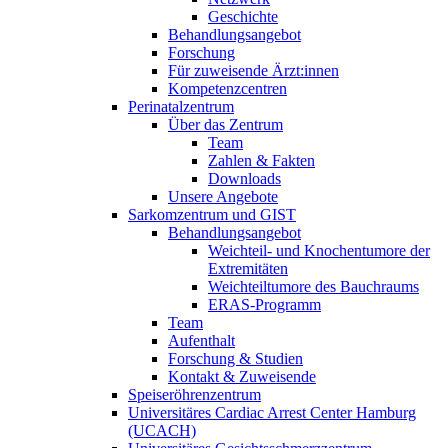
Geschichte
Behandlungsangebot
Forschung
Für zuweisende Ärzt:innen
Kompetenzcentren
Perinatalzentrum
Über das Zentrum
Team
Zahlen & Fakten
Downloads
Unsere Angebote
Sarkomzentrum und GIST
Behandlungsangebot
Weichteil- und Knochentumore der
Extremitäten
Weichteiltumore des Bauchraums
ERAS-Programm
Team
Aufenthalt
Forschung & Studien
Kontakt & Zuweisende
Speiseröhrenzentrum
Universitäres Cardiac Arrest Center Hamburg
(UCACH)