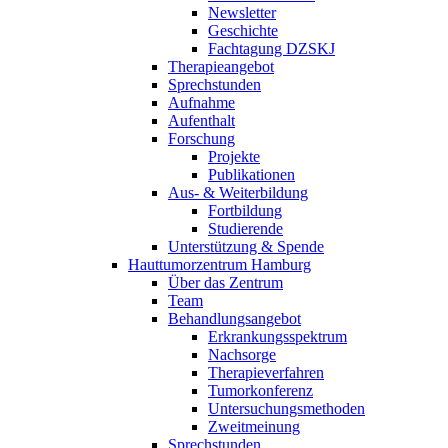
Newsletter
Geschichte
Fachtagung DZSKJ
Therapieangebot
Sprechstunden
Aufnahme
Aufenthalt
Forschung
Projekte
Publikationen
Aus- & Weiterbildung
Fortbildung
Studierende
Unterstützung & Spende
Hauttumorzentrum Hamburg
Über das Zentrum
Team
Behandlungsangebot
Erkrankungsspektrum
Nachsorge
Therapieverfahren
Tumorkonferenz
Untersuchungsmethoden
Zweitmeinung
Sprechstunden