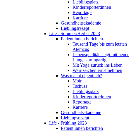
Lieblingsplatz
Kinderreporter:innen
Reportage
Karriere
Gesundheitsakademie
Lieblingsrezept
Life - Sommer/Herbst 2023
Patient:innen berichten
Tausend Tage bis zum letzten
Atemzug
Lebensqualität steigt mit neuer
Lunge sprungartig
Mit Yoga zurück ins Leben
Warnzeichen ernst nehmen
Was macht eigentlich?
Moin
Tschüss
Lieblingsplatz
Kinderreporter:innen
Reportage
Karriere
Gesundheitsakademie
Lieblingsrezept
Life - Frühling 2023
Patient:innen berichten