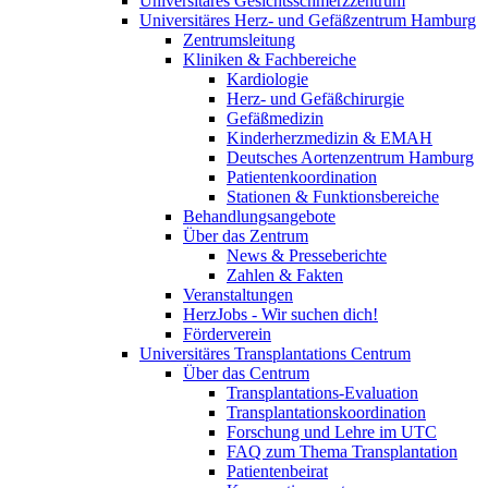
Universitäres Gesichtsschmerzzentrum
Universitäres Herz- und Gefäßzentrum Hamburg
Zentrumsleitung
Kliniken & Fachbereiche
Kardiologie
Herz- und Gefäßchirurgie
Gefäßmedizin
Kinderherzmedizin & EMAH
Deutsches Aortenzentrum Hamburg
Patientenkoordination
Stationen & Funktionsbereiche
Behandlungsangebote
Über das Zentrum
News & Presseberichte
Zahlen & Fakten
Veranstaltungen
HerzJobs - Wir suchen dich!
Förderverein
Universitäres Transplantations Centrum
Über das Centrum
Transplantations-Evaluation
Transplantationskoordination
Forschung und Lehre im UTC
FAQ zum Thema Transplantation
Patientenbeirat