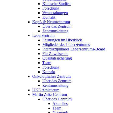
Klinische Studien
Forschung
Veranstaltungen
Kontakt
Kopf- & Neurozentrum
Über das Zentrum
Zentrumsleitung
Leberzentrum
Leistungen im Überblick
Mitglieder des Leberzentrums
Interdisziplinäres Leberzentrums-Board
Für Zuweisende
Qualitätssicherung
Team
Forschung
Kontakt
Onkologisches Zentrum
Über das Zentrum
Zentrumsleitung
UKE Athleticum
Martin Zeitz Centrum
Über das Centrum
Aktuelles
Team
Netzwerk