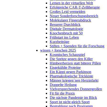
Lernen in der virtuellen Welt
Erfolgreiche CAR-T-Zelltherapie
Großes Leid vermeiden
Neuer Sonderforschungsbereich
Molekularer Fingerabdruck
Besserer Durchblick
Digitale Dermatologie
Knochenbruch mit 50
Frühstart ins Leben
Kurzbeiträge
Stiften + Spenden für die Forschung
wissen + forschen 2025
Kosmisches Schauspiel
Die Spritze gegen den Killer
Himbeerherzen statt bitterer Pillen
Eisgekühlte Proteine
Ein Käppi gegen Parkinson
Pharmakologische Trickkiste
Männer kriegen´nen Herzinfarkt
Doppelte Heilung
Vielversprechendes Donnergrollen
Fit für die Praxis
Die nächste Pandemie im Blick
Sport ist nicht gleich Sport
Bestrahlung nach Programm