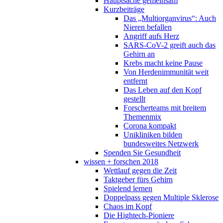
Hauptsache gemeinsam
Kurzbeiträge
Das „Multiorganvirus“: Auch
Nieren befallen
Angriff aufs Herz
SARS-CoV-2 greift auch das
Gehirn an
Krebs macht keine Pause
Von Herdenimmunität weit
entfernt
Das Leben auf den Kopf
gestellt
Forscherteams mit breitem
Themenmix
Corona kompakt
Unikliniken bilden
bundesweites Netzwerk
Spenden Sie Gesundheit
wissen + forschen 2018
Wettlauf gegen die Zeit
Taktgeber fürs Gehirn
Spielend lernen
Doppelpass gegen Multiple Sklerose
Chaos im Kopf
Die Hightech-Pioniere