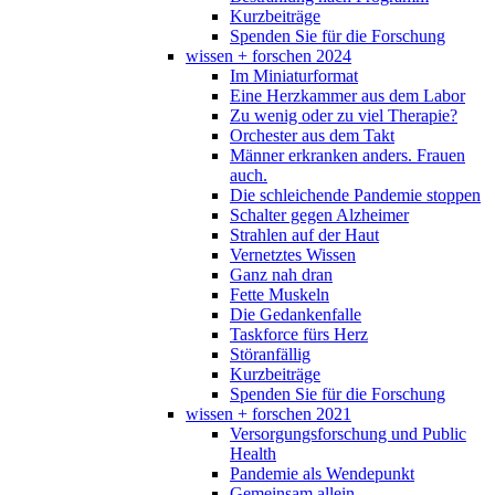
Kurzbeiträge
Spenden Sie für die Forschung
wissen + forschen 2024
Im Miniaturformat
Eine Herzkammer aus dem Labor
Zu wenig oder zu viel Therapie?
Orchester aus dem Takt
Männer erkranken anders. Frauen
auch.
Die schleichende Pandemie stoppen
Schalter gegen Alzheimer
Strahlen auf der Haut
Vernetztes Wissen
Ganz nah dran
Fette Muskeln
Die Gedankenfalle
Taskforce fürs Herz
Störanfällig
Kurzbeiträge
Spenden Sie für die Forschung
wissen + forschen 2021
Versorgungsforschung und Public
Health
Pandemie als Wendepunkt
Gemeinsam allein