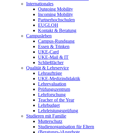
Internationales
Outgoing Mobility
Incoming Mobility
Partnerhochschulen
EUGLOH
Kontakt & Beratung
Campusleben
Campus-Rundgang
Essen & Trinken
UKE-Card
UKE-Mail & IT
Schließfächer
Qualität & Lehrservice
Lehraufträge
UKE-Medizindidaktik
Lehrevaluation
Prüfungszentrum
Lehrforschung
Teacher of the Year
Lehrbudget
Lehrleistungsprüfung
Studieren mit Familie
Mutterschutz
Studienorganisation für Eltern
(Beratungs-)Angebote