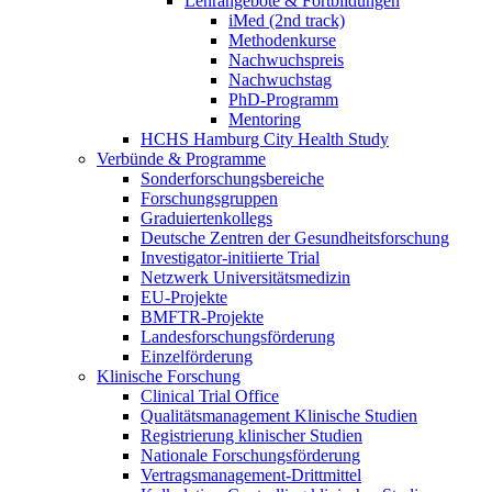
Lehrangebote & Fortbildungen
iMed (2nd track)
Methodenkurse
Nachwuchspreis
Nachwuchstag
PhD-Programm
Mentoring
HCHS Hamburg City Health Study
Verbünde & Programme
Sonderforschungsbereiche
Forschungsgruppen
Graduiertenkollegs
Deutsche Zentren der Gesundheitsforschung
Investigator-initiierte Trial
Netzwerk Universitätsmedizin
EU-Projekte
BMFTR-Projekte
Landesforschungsförderung
Einzelförderung
Klinische Forschung
Clinical Trial Office
Qualitätsmanagement Klinische Studien
Registrierung klinischer Studien
Nationale Forschungsförderung
Vertragsmanagement-Drittmittel