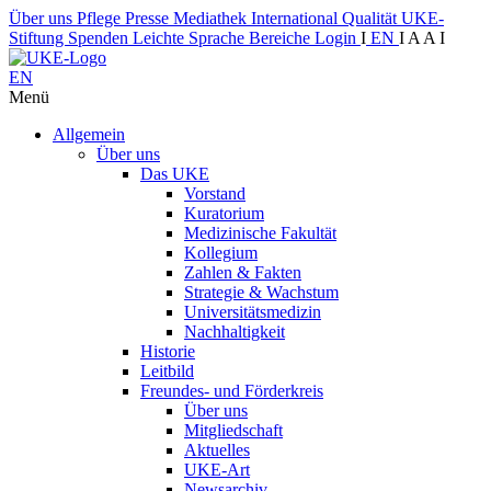
Über uns
Pflege
Presse
Mediathek
International
Qualität
UKE-
Stiftung
Spenden
Leichte Sprache
Bereiche
Login
I
EN
I
A
A
I
EN
Menü
Allgemein
Über uns
Das UKE
Vorstand
Kuratorium
Medizinische Fakultät
Kollegium
Zahlen & Fakten
Strategie & Wachstum
Universitätsmedizin
Nachhaltigkeit
Historie
Leitbild
Freundes- und Förderkreis
Über uns
Mitgliedschaft
Aktuelles
UKE-Art
Newsarchiv