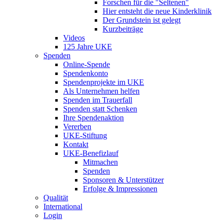
Forschen für die "Seltenen"
Hier entsteht die neue Kinderklinik
Der Grundstein ist gelegt
Kurzbeiträge
Videos
125 Jahre UKE
Spenden
Online-Spende
Spendenkonto
Spendenprojekte im UKE
Als Unternehmen helfen
Spenden im Trauerfall
Spenden statt Schenken
Ihre Spendenaktion
Vererben
UKE-Stiftung
Kontakt
UKE-Benefizlauf
Mitmachen
Spenden
Sponsoren & Unterstützer
Erfolge & Impressionen
Qualität
International
Login