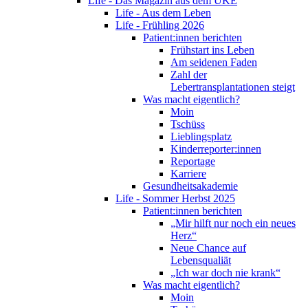
Life - Das Magazin aus dem UKE
Life - Aus dem Leben
Life - Frühling 2026
Patient:innen berichten
Frühstart ins Leben
Am seidenen Faden
Zahl der
Lebertransplantationen steigt
Was macht eigentlich?
Moin
Tschüss
Lieblingsplatz
Kinderreporter:innen
Reportage
Karriere
Gesundheitsakademie
Life - Sommer Herbst 2025
Patient:innen berichten
„Mir hilft nur noch ein neues
Herz“
Neue Chance auf
Lebensqualiät
„Ich war doch nie krank“
Was macht eigentlich?
Moin