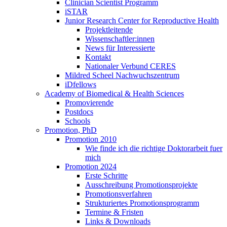
Clinician Scientist Programm
iSTAR
Junior Research Center for Reproductive Health
Projektleitende
Wissenschaftler:innen
News für Interessierte
Kontakt
Nationaler Verbund CERES
Mildred Scheel Nachwuchszentrum
iDfellows
Academy of Biomedical & Health Sciences
Promovierende
Postdocs
Schools
Promotion, PhD
Promotion 2010
Wie finde ich die richtige Doktorarbeit fuer
mich
Promotion 2024
Erste Schritte
Ausschreibung Promotionsprojekte
Promotionsverfahren
Strukturiertes Promotionsprogramm
Termine & Fristen
Links & Downloads