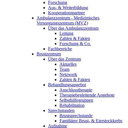
Forschung
Aus- & Weiterbildung
Kooperationspartner
Ambulanzzentrum - Medizinisches
Versorgungszentrum (MVZ)
Über das Ambulanzzentrum
Leitung
Zahlen & Fakten
Forschung & Co.
Fachbereiche
Brustzentrum
Über das Zentrum
Aktuelles
Team
Netzwerk
Zahlen & Fakten
Behandlungsangebot
Anschlusstherapie
Therapiebegleitende Angebote
Selbsthilfegruppen
Rehabilitation
Sprechstunden
Brustsprechstunde
Familiärer Brust- & Eierstockkrebs
Aufnahme