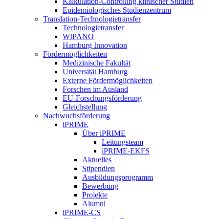
Kalkulation-Controlling klinischer Studien
Epidemiologisches Studienzentrum
Translation-Technologietransfer
Technologietransfer
WIPANO
Hamburg Innovation
Fördermöglichkeiten
Medizinische Fakultät
Universität Hamburg
Externe Fördermöglichkeiten
Forschen im Ausland
EU-Forschungsförderung
Gleichstellung
Nachwuchsförderung
iPRIME
Über iPRIME
Leitungsteam
iPRIME-EKFS
Aktuelles
Stipendien
Ausbildungsprogramm
Bewerbung
Projekte
Alumni
iPRIME-CS