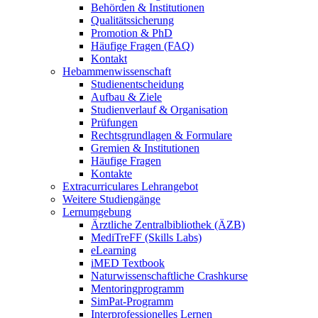
Behörden & Institutionen
Qualitätssicherung
Promotion & PhD
Häufige Fragen (FAQ)
Kontakt
Hebammenwissenschaft
Studienentscheidung
Aufbau & Ziele
Studienverlauf & Organisation
Prüfungen
Rechtsgrundlagen & Formulare
Gremien & Institutionen
Häufige Fragen
Kontakte
Extracurriculares Lehrangebot
Weitere Studiengänge
Lernumgebung
Ärztliche Zentralbibliothek (ÄZB)
MediTreFF (Skills Labs)
eLearning
iMED Textbook
Naturwissenschaftliche Crashkurse
Mentoringprogramm
SimPat-Programm
Interprofessionelles Lernen