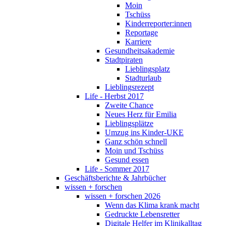
Moin
Tschüss
Kinderreporter:innen
Reportage
Karriere
Gesundheitsakademie
Stadtpiraten
Lieblingsplatz
Stadturlaub
Lieblingsrezept
Life - Herbst 2017
Zweite Chance
Neues Herz für Emilia
Lieblingsplätze
Umzug ins Kinder-UKE
Ganz schön schnell
Moin und Tschüss
Gesund essen
Life - Sommer 2017
Geschäftsberichte & Jahrbücher
wissen + forschen
wissen + forschen 2026
Wenn das Klima krank macht
Gedruckte Lebensretter
Digitale Helfer im Klinikalltag