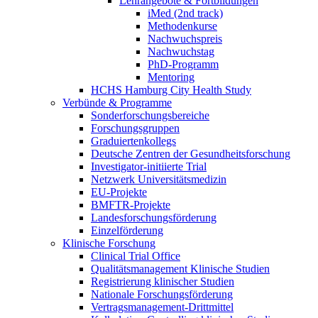
Lehrangebote & Fortbildungen
iMed (2nd track)
Methodenkurse
Nachwuchspreis
Nachwuchstag
PhD-Programm
Mentoring
HCHS Hamburg City Health Study
Verbünde & Programme
Sonderforschungsbereiche
Forschungsgruppen
Graduiertenkollegs
Deutsche Zentren der Gesundheitsforschung
Investigator-initiierte Trial
Netzwerk Universitätsmedizin
EU-Projekte
BMFTR-Projekte
Landesforschungsförderung
Einzelförderung
Klinische Forschung
Clinical Trial Office
Qualitätsmanagement Klinische Studien
Registrierung klinischer Studien
Nationale Forschungsförderung
Vertragsmanagement-Drittmittel