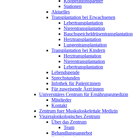
Kooperationspartner
Stationen
Aktuelles
Transplantation bei Erwachsenen
Lebertransplantation
Nierentransplantation
Bauchspeicheldrüsentransplantation
Herztransplantation
Lungentransplantation
Transplantation bei Kindern
Herztransplantation
Nierentransplantation
Lebertransplantation
Lebendspende
Sprechstunden
Infothek für Patient:innen
Für zuweisende Ärzt:innen
Universitäres Centrum für Ernährungsmedizin
Mitglieder
Kontakt
Zentrum fuer Muskuloskelettale Medizin
Viszeral­onkologisches Zentrum
Über das Zentrum
Team
Behandlungsangebot