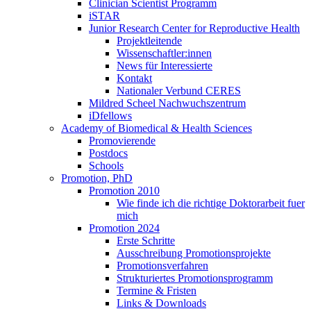
Clinician Scientist Programm
iSTAR
Junior Research Center for Reproductive Health
Projektleitende
Wissenschaftler:innen
News für Interessierte
Kontakt
Nationaler Verbund CERES
Mildred Scheel Nachwuchszentrum
iDfellows
Academy of Biomedical & Health Sciences
Promovierende
Postdocs
Schools
Promotion, PhD
Promotion 2010
Wie finde ich die richtige Doktorarbeit fuer
mich
Promotion 2024
Erste Schritte
Ausschreibung Promotionsprojekte
Promotionsverfahren
Strukturiertes Promotionsprogramm
Termine & Fristen
Links & Downloads