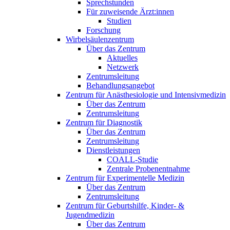
Sprechstunden
Für zuweisende Ärzt:innen
Studien
Forschung
Wirbelsäulenzentrum
Über das Zentrum
Aktuelles
Netzwerk
Zentrumsleitung
Behandlungsangebot
Zentrum für Anästhesiologie und Intensivmedizin
Über das Zentrum
Zentrumsleitung
Zentrum für Diagnostik
Über das Zentrum
Zentrumsleitung
Dienstleistungen
COALL-Studie
Zentrale Probenentnahme
Zentrum für Experimentelle Medizin
Über das Zentrum
Zentrumsleitung
Zentrum für Geburtshilfe, Kinder- &
Jugendmedizin
Über das Zentrum