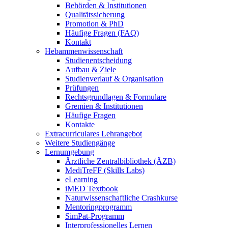
Behörden & Institutionen
Qualitätssicherung
Promotion & PhD
Häufige Fragen (FAQ)
Kontakt
Hebammenwissenschaft
Studienentscheidung
Aufbau & Ziele
Studienverlauf & Organisation
Prüfungen
Rechtsgrundlagen & Formulare
Gremien & Institutionen
Häufige Fragen
Kontakte
Extracurriculares Lehrangebot
Weitere Studiengänge
Lernumgebung
Ärztliche Zentralbibliothek (ÄZB)
MediTreFF (Skills Labs)
eLearning
iMED Textbook
Naturwissenschaftliche Crashkurse
Mentoringprogramm
SimPat-Programm
Interprofessionelles Lernen