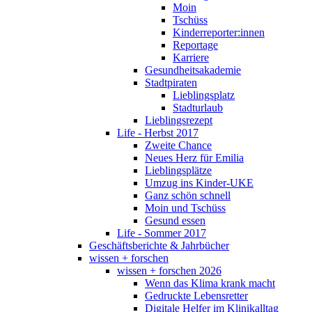
Moin
Tschüss
Kinderreporter:innen
Reportage
Karriere
Gesundheitsakademie
Stadtpiraten
Lieblingsplatz
Stadturlaub
Lieblingsrezept
Life - Herbst 2017
Zweite Chance
Neues Herz für Emilia
Lieblingsplätze
Umzug ins Kinder-UKE
Ganz schön schnell
Moin und Tschüss
Gesund essen
Life - Sommer 2017
Geschäftsberichte & Jahrbücher
wissen + forschen
wissen + forschen 2026
Wenn das Klima krank macht
Gedruckte Lebensretter
Digitale Helfer im Klinikalltag