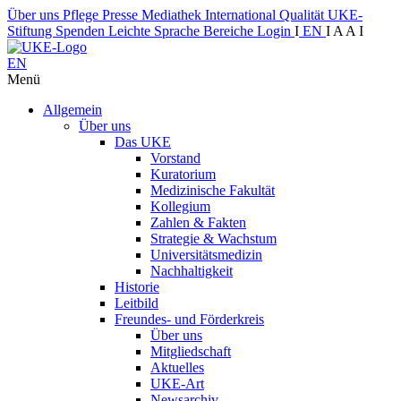
Über uns
Pflege
Presse
Mediathek
International
Qualität
UKE-
Stiftung
Spenden
Leichte Sprache
Bereiche
Login
I
EN
I
A
A
I
EN
Menü
Allgemein
Über uns
Das UKE
Vorstand
Kuratorium
Medizinische Fakultät
Kollegium
Zahlen & Fakten
Strategie & Wachstum
Universitätsmedizin
Nachhaltigkeit
Historie
Leitbild
Freundes- und Förderkreis
Über uns
Mitgliedschaft
Aktuelles
UKE-Art
Newsarchiv