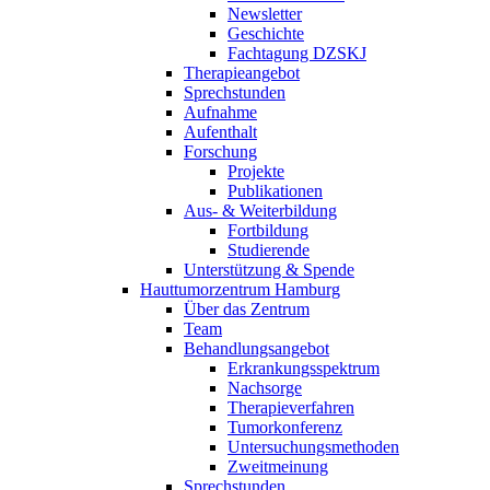
Newsletter
Geschichte
Fachtagung DZSKJ
Therapieangebot
Sprechstunden
Aufnahme
Aufenthalt
Forschung
Projekte
Publikationen
Aus- & Weiterbildung
Fortbildung
Studierende
Unterstützung & Spende
Hauttumorzentrum Hamburg
Über das Zentrum
Team
Behandlungsangebot
Erkrankungsspektrum
Nachsorge
Therapieverfahren
Tumorkonferenz
Untersuchungsmethoden
Zweitmeinung
Sprechstunden