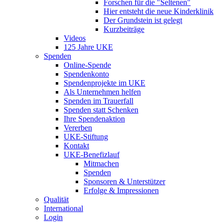
Forschen für die "Seltenen"
Hier entsteht die neue Kinderklinik
Der Grundstein ist gelegt
Kurzbeiträge
Videos
125 Jahre UKE
Spenden
Online-Spende
Spendenkonto
Spendenprojekte im UKE
Als Unternehmen helfen
Spenden im Trauerfall
Spenden statt Schenken
Ihre Spendenaktion
Vererben
UKE-Stiftung
Kontakt
UKE-Benefizlauf
Mitmachen
Spenden
Sponsoren & Unterstützer
Erfolge & Impressionen
Qualität
International
Login