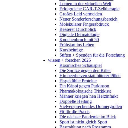
Lernen in der virtuellen Welt
Erfolgreiche CAR-T-Zelltherapie
Großes Leid vermeiden
Neuer Sonderforschungsbereich
Molekularer Fingerabdruck
Besserer Durchblick
Digitale Dermatologie
Knochenbruch mit 50
Frühstart ins Leben
Kurzbeiträge
Stiften + Spenden für die Forschung
wissen + forschen 2025
Kosmisches Schauspiel
Die Spritze gegen den Killer
Himbeerherzen statt bitterer Pillen
Eisgekühlte Proteine
Ein Käppi gegen Parkinson
Pharmakologische Trickkiste
Männer kriegen´nen Herzinfarkt
Doppelte Heilung
Vielversprechendes Donnergrollen
Fit für die Praxis
Die nächste Pandemie im Blick
Sport ist nicht gleich Sport
Bestrahlung nach Programm