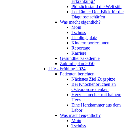
Erkrankung?
Plötzlich stand die Welt still
Leukämie: Den Blick für die
Diagnose schärfen
Was macht eigentlich?
Moin
Tschüss
Lieblingsplatz
Kinderreporter:innen
Reportage
Karriere
Gesundheitsakademie
Zukunftsplan 2050
Life - Frühling 2024
Patienten berichten
Nächstes Ziel Zugspitze
Bei Knochenbrüchen an
Osteoporose denken
Herzensbrecher mit halbem
Herzen
Eine Herzkammer aus dem
Labor
Was macht eigentlich?
Moin
Tschüss