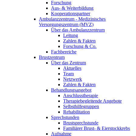
Forschung
Aus- & Weiterbildung
Kooperationspartner
Ambulanzzentrum - Medizinisches
Versorgungszentrum (MVZ)
Über das Ambulanzzentrum
Leitung
Zahlen & Fakten
Forschung & Co.
Fachbereiche
Brustzentrum
Über das Zentrum
Aktuelles
Team
Netzwerk
Zahlen & Fakten
Behandlungsangebot
Anschlusstherapie
Therapiebegleitende Angebote
Selbsthilfegruppen
Rehabilitation
Sprechstunden
Brustsprechstunde
Familiärer Brust- & Eierstockkrebs
Aufnahme