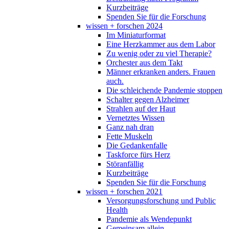
Kurzbeiträge
Spenden Sie für die Forschung
wissen + forschen 2024
Im Miniaturformat
Eine Herzkammer aus dem Labor
Zu wenig oder zu viel Therapie?
Orchester aus dem Takt
Männer erkranken anders. Frauen
auch.
Die schleichende Pandemie stoppen
Schalter gegen Alzheimer
Strahlen auf der Haut
Vernetztes Wissen
Ganz nah dran
Fette Muskeln
Die Gedankenfalle
Taskforce fürs Herz
Störanfällig
Kurzbeiträge
Spenden Sie für die Forschung
wissen + forschen 2021
Versorgungsforschung und Public
Health
Pandemie als Wendepunkt
Gemeinsam allein