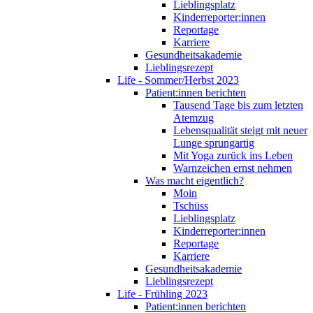
Lieblingsplatz
Kinderreporter:innen
Reportage
Karriere
Gesundheitsakademie
Lieblingsrezept
Life - Sommer/Herbst 2023
Patient:innen berichten
Tausend Tage bis zum letzten
Atemzug
Lebensqualität steigt mit neuer
Lunge sprungartig
Mit Yoga zurück ins Leben
Warnzeichen ernst nehmen
Was macht eigentlich?
Moin
Tschüss
Lieblingsplatz
Kinderreporter:innen
Reportage
Karriere
Gesundheitsakademie
Lieblingsrezept
Life - Frühling 2023
Patient:innen berichten