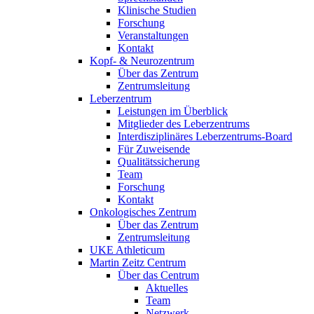
Klinische Studien
Forschung
Veranstaltungen
Kontakt
Kopf- & Neurozentrum
Über das Zentrum
Zentrumsleitung
Leberzentrum
Leistungen im Überblick
Mitglieder des Leberzentrums
Interdisziplinäres Leberzentrums-Board
Für Zuweisende
Qualitätssicherung
Team
Forschung
Kontakt
Onkologisches Zentrum
Über das Zentrum
Zentrumsleitung
UKE Athleticum
Martin Zeitz Centrum
Über das Centrum
Aktuelles
Team
Netzwerk