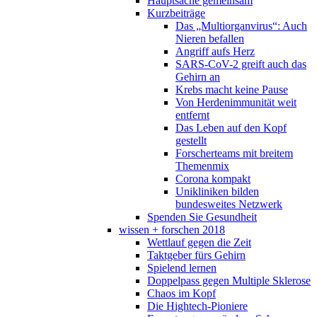
Hauptsache gemeinsam
Kurzbeiträge
Das „Multiorganvirus“: Auch
Nieren befallen
Angriff aufs Herz
SARS-CoV-2 greift auch das
Gehirn an
Krebs macht keine Pause
Von Herdenimmunität weit
entfernt
Das Leben auf den Kopf
gestellt
Forscherteams mit breitem
Themenmix
Corona kompakt
Unikliniken bilden
bundesweites Netzwerk
Spenden Sie Gesundheit
wissen + forschen 2018
Wettlauf gegen die Zeit
Taktgeber fürs Gehirn
Spielend lernen
Doppelpass gegen Multiple Sklerose
Chaos im Kopf
Die Hightech-Pioniere