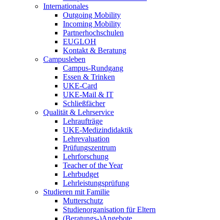
Internationales
Outgoing Mobility
Incoming Mobility
Partnerhochschulen
EUGLOH
Kontakt & Beratung
Campusleben
Campus-Rundgang
Essen & Trinken
UKE-Card
UKE-Mail & IT
Schließfächer
Qualität & Lehrservice
Lehraufträge
UKE-Medizindidaktik
Lehrevaluation
Prüfungszentrum
Lehrforschung
Teacher of the Year
Lehrbudget
Lehrleistungsprüfung
Studieren mit Familie
Mutterschutz
Studienorganisation für Eltern
(Beratungs-)Angebote