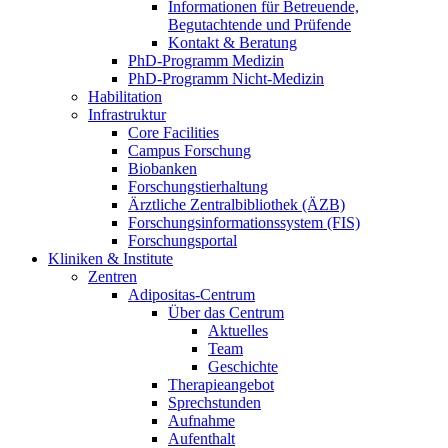
Informationen für Betreuende,
Begutachtende und Prüfende
Kontakt & Beratung
PhD-Programm Medizin
PhD-Programm Nicht-Medizin
Habilitation
Infrastruktur
Core Facilities
Campus Forschung
Biobanken
Forschungstierhaltung
Ärztliche Zentralbibliothek (ÄZB)
Forschungsinformationssystem (FIS)
Forschungsportal
Kliniken & Institute
Zentren
Adipositas-Centrum
Über das Centrum
Aktuelles
Team
Geschichte
Therapieangebot
Sprechstunden
Aufnahme
Aufenthalt