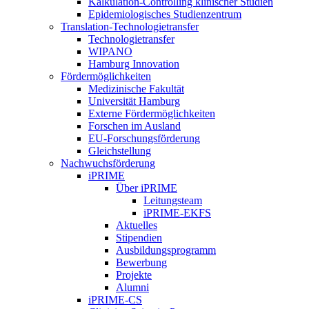
Kalkulation-Controlling klinischer Studien
Epidemiologisches Studienzentrum
Translation-Technologietransfer
Technologietransfer
WIPANO
Hamburg Innovation
Fördermöglichkeiten
Medizinische Fakultät
Universität Hamburg
Externe Fördermöglichkeiten
Forschen im Ausland
EU-Forschungsförderung
Gleichstellung
Nachwuchsförderung
iPRIME
Über iPRIME
Leitungsteam
iPRIME-EKFS
Aktuelles
Stipendien
Ausbildungsprogramm
Bewerbung
Projekte
Alumni
iPRIME-CS