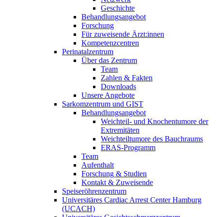
Geschichte
Behandlungsangebot
Forschung
Für zuweisende Ärzt:innen
Kompetenzcentren
Perinatalzentrum
Über das Zentrum
Team
Zahlen & Fakten
Downloads
Unsere Angebote
Sarkomzentrum und GIST
Behandlungsangebot
Weichteil- und Knochentumore der
Extremitäten
Weichteiltumore des Bauchraums
ERAS-Programm
Team
Aufenthalt
Forschung & Studien
Kontakt & Zuweisende
Speiseröhrenzentrum
Universitäres Cardiac Arrest Center Hamburg
(UCACH)