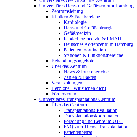
Universitäres Gesichtsschmerzzentrum
Universitäres Herz- und Gefäßzentrum Hamburg
Zentrumsleitung
Kliniken & Fachbereiche
Kardiologie
Herz- und Gefäßchirurgie
Gefäßmedizin
Kinderherzmedizin & EMAH
Deutsches Aortenzentrum Hamburg
Patientenkoordination
Stationen & Funktionsbereiche
Behandlungsangebote
Über das Zentrum
News & Presseberichte
Zahlen & Fakten
Veranstaltungen
HerzJobs - Wir suchen dich!
Förderverein
Universitäres Transplantations Centrum
Über das Centrum
Transplantations-Evaluation
Transplantationskoordination
Forschung und Lehre im UTC
FAQ zum Thema Transplantation
Patientenbeirat