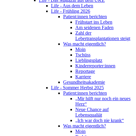
Life - Das Magazin aus dem UKE
Life - Aus dem Leben
Life - Frühling 2026
Patient:innen berichten
Frühstart ins Leben
Am seidenen Faden
Zahl der
Lebertransplantationen steigt
Was macht eigentlich?
Moin
Tschüss
Lieblingsplatz
Kinderreporter:innen
Reportage
Karriere
Gesundheitsakademie
Life - Sommer Herbst 2025
Patient:innen berichten
„Mir hilft nur noch ein neues
Herz“
Neue Chance auf
Lebensqualiät
„Ich war doch nie krank“
Was macht eigentlich?
Moin