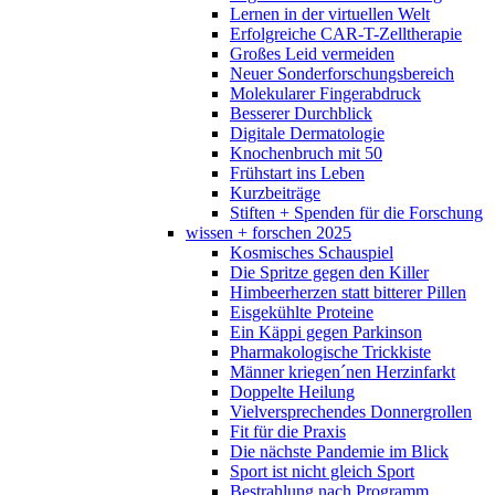
Lernen in der virtuellen Welt
Erfolgreiche CAR-T-Zelltherapie
Großes Leid vermeiden
Neuer Sonderforschungsbereich
Molekularer Fingerabdruck
Besserer Durchblick
Digitale Dermatologie
Knochenbruch mit 50
Frühstart ins Leben
Kurzbeiträge
Stiften + Spenden für die Forschung
wissen + forschen 2025
Kosmisches Schauspiel
Die Spritze gegen den Killer
Himbeerherzen statt bitterer Pillen
Eisgekühlte Proteine
Ein Käppi gegen Parkinson
Pharmakologische Trickkiste
Männer kriegen´nen Herzinfarkt
Doppelte Heilung
Vielversprechendes Donnergrollen
Fit für die Praxis
Die nächste Pandemie im Blick
Sport ist nicht gleich Sport
Bestrahlung nach Programm