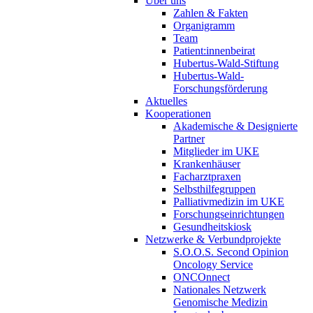
Über uns
Zahlen & Fakten
Organigramm
Team
Patient:innenbeirat
Hubertus-Wald-Stiftung
Hubertus-Wald-
Forschungsförderung
Aktuelles
Kooperationen
Akademische & Designierte
Partner
Mitglieder im UKE
Krankenhäuser
Facharztpraxen
Selbsthilfegruppen
Palliativmedizin im UKE
Forschungseinrichtungen
Gesundheitskiosk
Netzwerke & Verbundprojekte
S.O.O.S. Second Opinion
Oncology Service
ONCOnnect
Nationales Netzwerk
Genomische Medizin