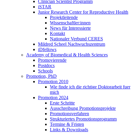
Clinician Scientist Programm
iSTAR
Junior Research Center for Reproductive Health
Projektleitende
Wissenschaftler:innen
News für Interessierte
Kontakt
Nationaler Verbund CERES
Mildred Scheel Nachwuchszentrum
iDfellows
Academy of Biomedical & Health Sciences
Promovierende
Postdocs
Schools
Promotion, PhD
Promotion 2010
Wie finde ich die richtige Doktorarbeit fuer
mich
Promotion 2024
Erste Schritte
Ausschreibung Promotionsprojekte
Promotionsverfahren
Strukturiertes Promotionsprogramm
Termine & Fristen
Links & Downloads