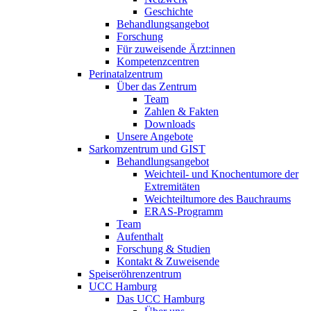
Geschichte
Behandlungsangebot
Forschung
Für zuweisende Ärzt:innen
Kompetenzcentren
Perinatalzentrum
Über das Zentrum
Team
Zahlen & Fakten
Downloads
Unsere Angebote
Sarkomzentrum und GIST
Behandlungsangebot
Weichteil- und Knochentumore der
Extremitäten
Weichteiltumore des Bauchraums
ERAS-Programm
Team
Aufenthalt
Forschung & Studien
Kontakt & Zuweisende
Speiseröhrenzentrum
UCC Hamburg
Das UCC Hamburg