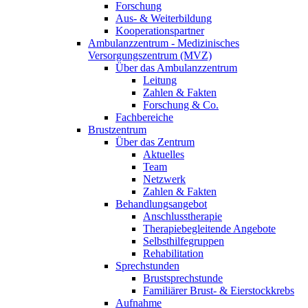
Forschung
Aus- & Weiterbildung
Kooperationspartner
Ambulanzzentrum - Medizinisches
Versorgungszentrum (MVZ)
Über das Ambulanzzentrum
Leitung
Zahlen & Fakten
Forschung & Co.
Fachbereiche
Brustzentrum
Über das Zentrum
Aktuelles
Team
Netzwerk
Zahlen & Fakten
Behandlungsangebot
Anschlusstherapie
Therapiebegleitende Angebote
Selbsthilfegruppen
Rehabilitation
Sprechstunden
Brustsprechstunde
Familiärer Brust- & Eierstockkrebs
Aufnahme