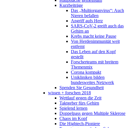
Hauptsache gemeinsam
Kurzbeiträge
Das „Multiorganvirus“: Auch
Nieren befallen
Angriff aufs Herz
SARS-CoV-2 greift auch das
Gehirn an
Krebs macht keine Pause
Von Herdenimmunität weit
entfernt
Das Leben auf den Kopf
gestellt
Forscherteams mit breitem
Themenmix
Corona kompakt
Unikliniken bilden
bundesweites Netzwerk
Spenden Sie Gesundheit
wissen + forschen 2018
Wettlauf gegen die Zeit
Taktgeber fürs Gehirn
Spielend lernen
Doppelpass gegen Multiple Sklerose
Chaos im Kopf
Die Hightech-Pioniere