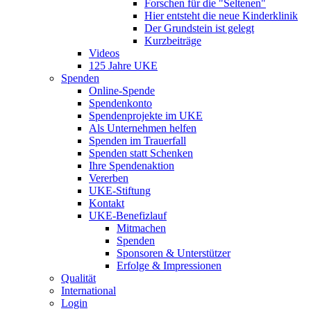
Forschen für die "Seltenen"
Hier entsteht die neue Kinderklinik
Der Grundstein ist gelegt
Kurzbeiträge
Videos
125 Jahre UKE
Spenden
Online-Spende
Spendenkonto
Spendenprojekte im UKE
Als Unternehmen helfen
Spenden im Trauerfall
Spenden statt Schenken
Ihre Spendenaktion
Vererben
UKE-Stiftung
Kontakt
UKE-Benefizlauf
Mitmachen
Spenden
Sponsoren & Unterstützer
Erfolge & Impressionen
Qualität
International
Login