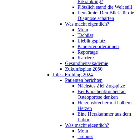
Erkrankung?
Plötzlich stand die Welt still
Leukämie: Den Blick für die
Diagnose schärfen
Was macht eigentlich?
Moin
Tschüss
Lieblingsplatz
Kinderreporter:innen
Reportage
Karriere
Gesundheitsakademie
Zukunftsplan 2050
Life - Frühling 2024
Patienten berichten
Nächstes Ziel Zugspitze
Bei Knochenbrüchen an
Osteoporose denken
Herzensbrecher mit halbem
Herzen
Eine Herzkammer aus dem
Labor
Was macht eigentlich?
Moin
Tschüss