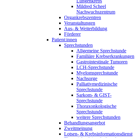
Lungenkrebs
Mildred Scheel
Nachwuchszentrum
Organkrebszentren
Veranstaltungen
Aus- & Weiterbildung
Förderer
Patient:innen
Sprechstunden
Allgemeine Sprechstunde
Familiäre Krebserkrankungen
Gastrointestinale Tumoren
LCH-Sprechstunde
Myelomsprechstunde
Nachsorge
Palliativmedizinische
Sprechstunde
Sarkom- & GIST-
Sprechstunde
Thoraxonkologische
Sprechstunde
weitere Sprechstunden
Behandlungsangebot
Zweitmeinung
Lotsen- & Krebsinformationsdienst