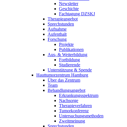
Newsletter
Geschichte
Fachtagung DZSKJ
Therapieangebot
Sprechstunden
Aufnahme
Aufenthalt
Forschung
Projekte
Publikationen
Aus- & Weiterbildung
Fortbildung
Studierende
Unterstützung & Spende
Hauttumorzentrum Hamburg
Über das Zentrum
Team
Behandlungsangebot
Erkrankungsspektrum
Nachsorge
Therapieverfahren
Tumorkonferenz
Untersuchungsmethoden
Zweitmeinung
Sprechstunden