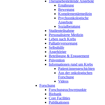
Therapiebegleitende Angebote
Ernährung
Bewegung
Komplementärmedizin
Psychoonkologische
Angebote
Sozialberatung
Studienteilnahme
Personalisierte Medizin
Leben nach Krebs
Palliativversorgung
Selbsthilfe
Angehörige
Beteiligung & Engagement
Prävention
Informationen rund um Krebs
Patient:innengeschichten
Aus der onkologischen
Forschung
Videos
Forschung
Forschungsschwerpunkte
Biobank
Core Facilities
Publikationen