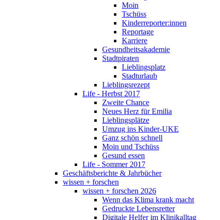
Moin
Tschüss
Kinderreporter:innen
Reportage
Karriere
Gesundheitsakademie
Stadtpiraten
Lieblingsplatz
Stadturlaub
Lieblingsrezept
Life - Herbst 2017
Zweite Chance
Neues Herz für Emilia
Lieblingsplätze
Umzug ins Kinder-UKE
Ganz schön schnell
Moin und Tschüss
Gesund essen
Life - Sommer 2017
Geschäftsberichte & Jahrbücher
wissen + forschen
wissen + forschen 2026
Wenn das Klima krank macht
Gedruckte Lebensretter
Digitale Helfer im Klinikalltag