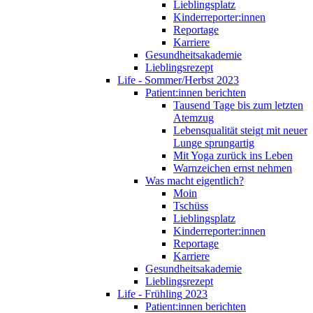
Lieblingsplatz
Kinderreporter:innen
Reportage
Karriere
Gesundheitsakademie
Lieblingsrezept
Life - Sommer/Herbst 2023
Patient:innen berichten
Tausend Tage bis zum letzten
Atemzug
Lebensqualität steigt mit neuer
Lunge sprungartig
Mit Yoga zurück ins Leben
Warnzeichen ernst nehmen
Was macht eigentlich?
Moin
Tschüss
Lieblingsplatz
Kinderreporter:innen
Reportage
Karriere
Gesundheitsakademie
Lieblingsrezept
Life - Frühling 2023
Patient:innen berichten