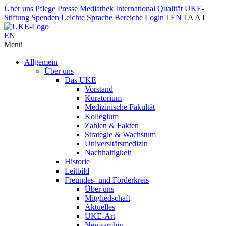
Über uns
Pflege
Presse
Mediathek
International
Qualität
UKE-
Stiftung
Spenden
Leichte Sprache
Bereiche
Login
I
EN
I
A
A
I
EN
Menü
Allgemein
Über uns
Das UKE
Vorstand
Kuratorium
Medizinische Fakultät
Kollegium
Zahlen & Fakten
Strategie & Wachstum
Universitätsmedizin
Nachhaltigkeit
Historie
Leitbild
Freundes- und Förderkreis
Über uns
Mitgliedschaft
Aktuelles
UKE-Art
Newsarchiv