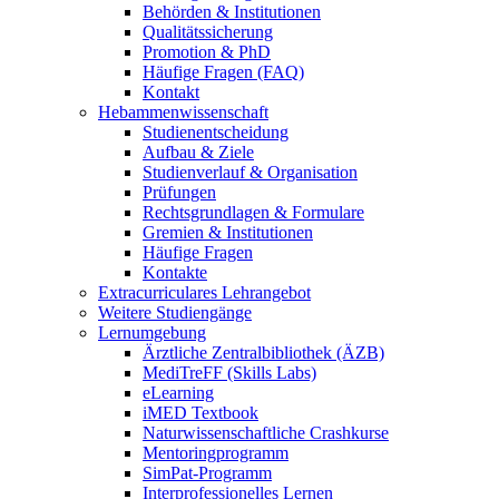
Behörden & Institutionen
Qualitätssicherung
Promotion & PhD
Häufige Fragen (FAQ)
Kontakt
Hebammenwissenschaft
Studienentscheidung
Aufbau & Ziele
Studienverlauf & Organisation
Prüfungen
Rechtsgrundlagen & Formulare
Gremien & Institutionen
Häufige Fragen
Kontakte
Extracurriculares Lehrangebot
Weitere Studiengänge
Lernumgebung
Ärztliche Zentralbibliothek (ÄZB)
MediTreFF (Skills Labs)
eLearning
iMED Textbook
Naturwissenschaftliche Crashkurse
Mentoringprogramm
SimPat-Programm
Interprofessionelles Lernen