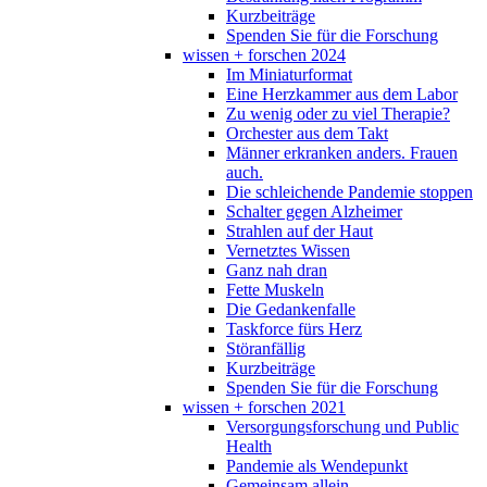
Kurzbeiträge
Spenden Sie für die Forschung
wissen + forschen 2024
Im Miniaturformat
Eine Herzkammer aus dem Labor
Zu wenig oder zu viel Therapie?
Orchester aus dem Takt
Männer erkranken anders. Frauen
auch.
Die schleichende Pandemie stoppen
Schalter gegen Alzheimer
Strahlen auf der Haut
Vernetztes Wissen
Ganz nah dran
Fette Muskeln
Die Gedankenfalle
Taskforce fürs Herz
Störanfällig
Kurzbeiträge
Spenden Sie für die Forschung
wissen + forschen 2021
Versorgungsforschung und Public
Health
Pandemie als Wendepunkt
Gemeinsam allein