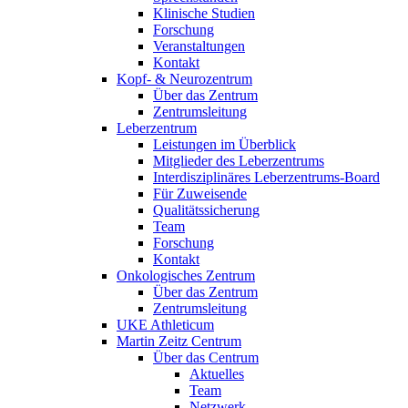
Klinische Studien
Forschung
Veranstaltungen
Kontakt
Kopf- & Neurozentrum
Über das Zentrum
Zentrumsleitung
Leberzentrum
Leistungen im Überblick
Mitglieder des Leberzentrums
Interdisziplinäres Leberzentrums-Board
Für Zuweisende
Qualitätssicherung
Team
Forschung
Kontakt
Onkologisches Zentrum
Über das Zentrum
Zentrumsleitung
UKE Athleticum
Martin Zeitz Centrum
Über das Centrum
Aktuelles
Team
Netzwerk