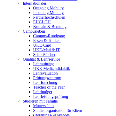
Internationales
Outgoing Mobility
Incoming Mobility
Partnerhochschulen
EUGLOH
Kontakt & Beratung
Campusleben
Campus-Rundgang
Essen & Trinken
UKE-Card
UKE-Mail & IT
Schließfächer
Qualität & Lehrservice
Lehraufträge
UKE-Medizindidaktik
Lehrevaluation
Prüfungszentrum
Lehrforschung
Teacher of the Year
Lehrbudget
Lehrleistungsprüfung
Studieren mit Familie
Mutterschutz
Studienorganisation für Eltern
(Beratungs-)Angebote