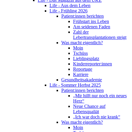
Life - Das Magazin aus dem UKE
Life - Aus dem Leben
Life - Frühling 2026
Patient:innen berichten
Frühstart ins Leben
Am seidenen Faden
Zahl der
Lebertransplantationen steigt
Was macht eigentlich?
Moin
Tschüss
Lieblingsplatz
Kinderreporter:innen
Reportage
Karriere
Gesundheitsakademie
Life - Sommer Herbst 2025
Patient:innen berichten
„Mir hilft nur noch ein neues
Herz“
Neue Chance auf
Lebensqualiät
„Ich war doch nie krank“
Was macht eigentlich?
Moin