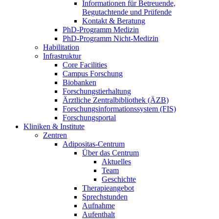
Informationen für Betreuende,
Begutachtende und Prüfende
Kontakt & Beratung
PhD-Programm Medizin
PhD-Programm Nicht-Medizin
Habilitation
Infrastruktur
Core Facilities
Campus Forschung
Biobanken
Forschungstierhaltung
Ärztliche Zentralbibliothek (ÄZB)
Forschungsinformationssystem (FIS)
Forschungsportal
Kliniken & Institute
Zentren
Adipositas-Centrum
Über das Centrum
Aktuelles
Team
Geschichte
Therapieangebot
Sprechstunden
Aufnahme
Aufenthalt