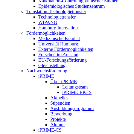
Kalkulation-Controlling klinischer Studien
Epidemiologisches Studienzentrum
Translation-Technologietransfer
Technologietransfer
WIPANO
Hamburg Innovation
Fördermöglichkeiten
Medizinische Fakultät
Universität Hamburg
Externe Fördermöglichkeiten
Forschen im Ausland
EU-Forschungsförderung
Gleichstellung
Nachwuchsförderung
iPRIME
Über iPRIME
Leitungsteam
iPRIME-EKFS
Aktuelles
Stipendien
Ausbildungsprogramm
Bewerbung
Projekte
Alumni
iPRIME-CS