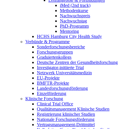
Lehrangebote & Fortbildungen
iMed (2nd track)
Methodenkurse
Nachwuchspreis
Nachwuchstag
PhD-Programm
Mentoring
HCHS Hamburg City Health Study
Verbünde & Programme
Sonderforschungsbereiche
Forschungsgruppen
Graduiertenkollegs
Deutsche Zentren der Gesundheitsforschung
Investigator-initiierte Trial
Netzwerk Universitätsmedizin
EU-Projekte
BMFTR-Projekte
Landesforschungsförderung
Einzelförderung
Klinische Forschung
Clinical Trial Office
Qualitätsmanagement Klinische Studien
Registrierung klinischer Studien
Nationale Forschungsförderung
Vertragsmanagement-Drittmittel