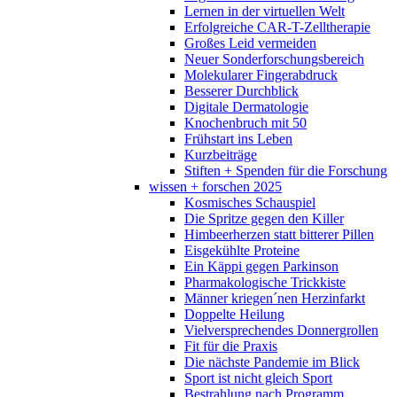
Lernen in der virtuellen Welt
Erfolgreiche CAR-T-Zelltherapie
Großes Leid vermeiden
Neuer Sonderforschungsbereich
Molekularer Fingerabdruck
Besserer Durchblick
Digitale Dermatologie
Knochenbruch mit 50
Frühstart ins Leben
Kurzbeiträge
Stiften + Spenden für die Forschung
wissen + forschen 2025
Kosmisches Schauspiel
Die Spritze gegen den Killer
Himbeerherzen statt bitterer Pillen
Eisgekühlte Proteine
Ein Käppi gegen Parkinson
Pharmakologische Trickkiste
Männer kriegen´nen Herzinfarkt
Doppelte Heilung
Vielversprechendes Donnergrollen
Fit für die Praxis
Die nächste Pandemie im Blick
Sport ist nicht gleich Sport
Bestrahlung nach Programm