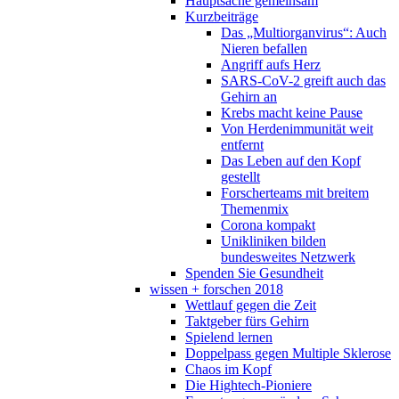
Hauptsache gemeinsam
Kurzbeiträge
Das „Multiorganvirus“: Auch
Nieren befallen
Angriff aufs Herz
SARS-CoV-2 greift auch das
Gehirn an
Krebs macht keine Pause
Von Herdenimmunität weit
entfernt
Das Leben auf den Kopf
gestellt
Forscherteams mit breitem
Themenmix
Corona kompakt
Unikliniken bilden
bundesweites Netzwerk
Spenden Sie Gesundheit
wissen + forschen 2018
Wettlauf gegen die Zeit
Taktgeber fürs Gehirn
Spielend lernen
Doppelpass gegen Multiple Sklerose
Chaos im Kopf
Die Hightech-Pioniere