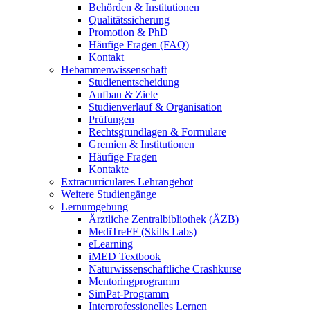
Behörden & Institutionen
Qualitätssicherung
Promotion & PhD
Häufige Fragen (FAQ)
Kontakt
Hebammenwissenschaft
Studienentscheidung
Aufbau & Ziele
Studienverlauf & Organisation
Prüfungen
Rechtsgrundlagen & Formulare
Gremien & Institutionen
Häufige Fragen
Kontakte
Extracurriculares Lehrangebot
Weitere Studiengänge
Lernumgebung
Ärztliche Zentralbibliothek (ÄZB)
MediTreFF (Skills Labs)
eLearning
iMED Textbook
Naturwissenschaftliche Crashkurse
Mentoringprogramm
SimPat-Programm
Interprofessionelles Lernen