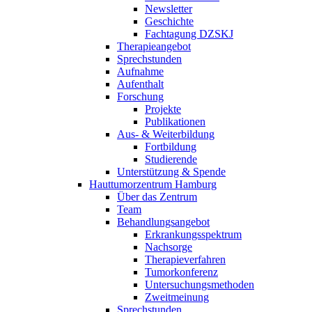
Newsletter
Geschichte
Fachtagung DZSKJ
Therapieangebot
Sprechstunden
Aufnahme
Aufenthalt
Forschung
Projekte
Publikationen
Aus- & Weiterbildung
Fortbildung
Studierende
Unterstützung & Spende
Hauttumorzentrum Hamburg
Über das Zentrum
Team
Behandlungsangebot
Erkrankungsspektrum
Nachsorge
Therapieverfahren
Tumorkonferenz
Untersuchungsmethoden
Zweitmeinung
Sprechstunden