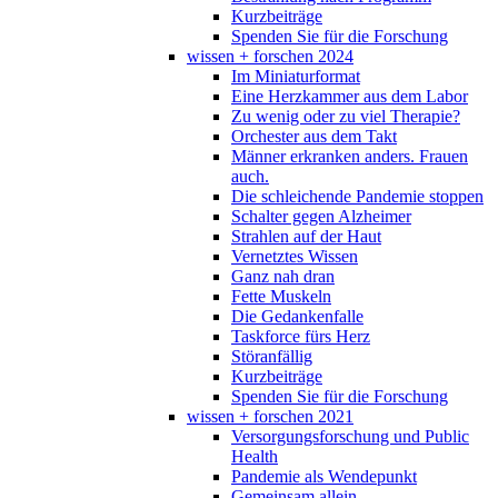
Kurzbeiträge
Spenden Sie für die Forschung
wissen + forschen 2024
Im Miniaturformat
Eine Herzkammer aus dem Labor
Zu wenig oder zu viel Therapie?
Orchester aus dem Takt
Männer erkranken anders. Frauen
auch.
Die schleichende Pandemie stoppen
Schalter gegen Alzheimer
Strahlen auf der Haut
Vernetztes Wissen
Ganz nah dran
Fette Muskeln
Die Gedankenfalle
Taskforce fürs Herz
Störanfällig
Kurzbeiträge
Spenden Sie für die Forschung
wissen + forschen 2021
Versorgungsforschung und Public
Health
Pandemie als Wendepunkt
Gemeinsam allein