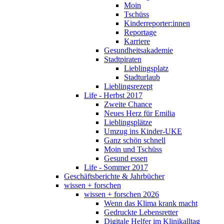
Moin
Tschüss
Kinderreporter:innen
Reportage
Karriere
Gesundheitsakademie
Stadtpiraten
Lieblingsplatz
Stadturlaub
Lieblingsrezept
Life - Herbst 2017
Zweite Chance
Neues Herz für Emilia
Lieblingsplätze
Umzug ins Kinder-UKE
Ganz schön schnell
Moin und Tschüss
Gesund essen
Life - Sommer 2017
Geschäftsberichte & Jahrbücher
wissen + forschen
wissen + forschen 2026
Wenn das Klima krank macht
Gedruckte Lebensretter
Digitale Helfer im Klinikalltag