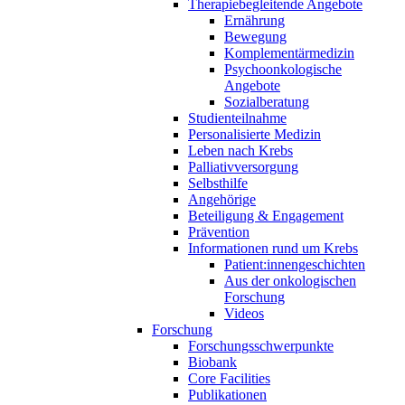
Therapiebegleitende Angebote
Ernährung
Bewegung
Komplementärmedizin
Psychoonkologische
Angebote
Sozialberatung
Studienteilnahme
Personalisierte Medizin
Leben nach Krebs
Palliativversorgung
Selbsthilfe
Angehörige
Beteiligung & Engagement
Prävention
Informationen rund um Krebs
Patient:innengeschichten
Aus der onkologischen
Forschung
Videos
Forschung
Forschungsschwerpunkte
Biobank
Core Facilities
Publikationen