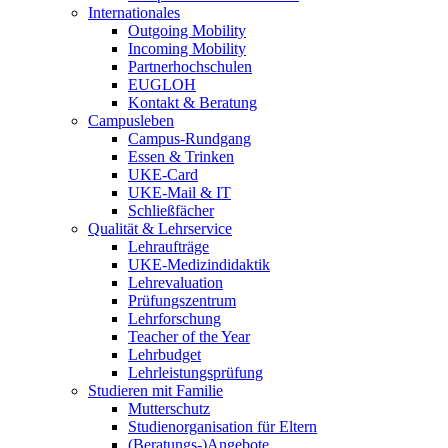
Internationales
Outgoing Mobility
Incoming Mobility
Partnerhochschulen
EUGLOH
Kontakt & Beratung
Campusleben
Campus-Rundgang
Essen & Trinken
UKE-Card
UKE-Mail & IT
Schließfächer
Qualität & Lehrservice
Lehraufträge
UKE-Medizindidaktik
Lehrevaluation
Prüfungszentrum
Lehrforschung
Teacher of the Year
Lehrbudget
Lehrleistungsprüfung
Studieren mit Familie
Mutterschutz
Studienorganisation für Eltern
(Beratungs-)Angebote