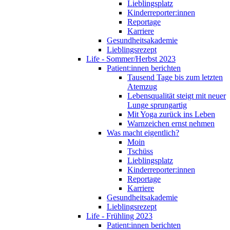
Lieblingsplatz
Kinderreporter:innen
Reportage
Karriere
Gesundheitsakademie
Lieblingsrezept
Life - Sommer/Herbst 2023
Patient:innen berichten
Tausend Tage bis zum letzten
Atemzug
Lebensqualität steigt mit neuer
Lunge sprungartig
Mit Yoga zurück ins Leben
Warnzeichen ernst nehmen
Was macht eigentlich?
Moin
Tschüss
Lieblingsplatz
Kinderreporter:innen
Reportage
Karriere
Gesundheitsakademie
Lieblingsrezept
Life - Frühling 2023
Patient:innen berichten