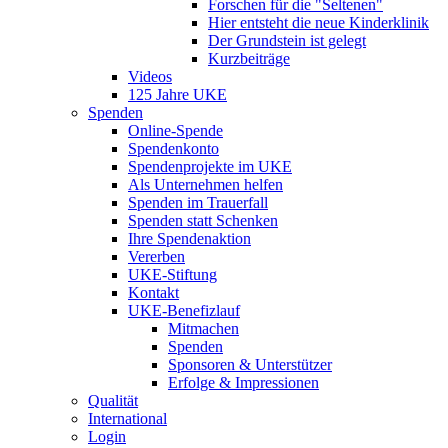
Forschen für die "Seltenen"
Hier entsteht die neue Kinderklinik
Der Grundstein ist gelegt
Kurzbeiträge
Videos
125 Jahre UKE
Spenden
Online-Spende
Spendenkonto
Spendenprojekte im UKE
Als Unternehmen helfen
Spenden im Trauerfall
Spenden statt Schenken
Ihre Spendenaktion
Vererben
UKE-Stiftung
Kontakt
UKE-Benefizlauf
Mitmachen
Spenden
Sponsoren & Unterstützer
Erfolge & Impressionen
Qualität
International
Login