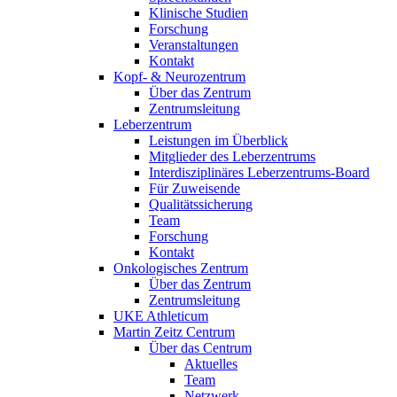
Klinische Studien
Forschung
Veranstaltungen
Kontakt
Kopf- & Neurozentrum
Über das Zentrum
Zentrumsleitung
Leberzentrum
Leistungen im Überblick
Mitglieder des Leberzentrums
Interdisziplinäres Leberzentrums-Board
Für Zuweisende
Qualitätssicherung
Team
Forschung
Kontakt
Onkologisches Zentrum
Über das Zentrum
Zentrumsleitung
UKE Athleticum
Martin Zeitz Centrum
Über das Centrum
Aktuelles
Team
Netzwerk