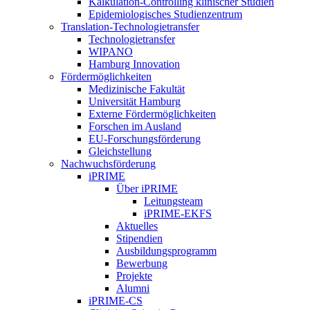
Kalkulation-Controlling klinischer Studien
Epidemiologisches Studienzentrum
Translation-Technologietransfer
Technologietransfer
WIPANO
Hamburg Innovation
Fördermöglichkeiten
Medizinische Fakultät
Universität Hamburg
Externe Fördermöglichkeiten
Forschen im Ausland
EU-Forschungsförderung
Gleichstellung
Nachwuchsförderung
iPRIME
Über iPRIME
Leitungsteam
iPRIME-EKFS
Aktuelles
Stipendien
Ausbildungsprogramm
Bewerbung
Projekte
Alumni
iPRIME-CS