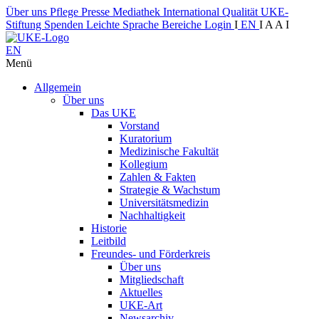
Über uns
Pflege
Presse
Mediathek
International
Qualität
UKE-
Stiftung
Spenden
Leichte Sprache
Bereiche
Login
I
EN
I
A
A
I
EN
Menü
Allgemein
Über uns
Das UKE
Vorstand
Kuratorium
Medizinische Fakultät
Kollegium
Zahlen & Fakten
Strategie & Wachstum
Universitätsmedizin
Nachhaltigkeit
Historie
Leitbild
Freundes- und Förderkreis
Über uns
Mitgliedschaft
Aktuelles
UKE-Art
Newsarchiv