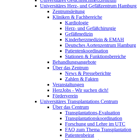
Universitäres Gesichtsschmerzzentrum
Universitäres Herz- und Gefäßzentrum Hamburg
Zentrumsleitung
Kliniken & Fachbereiche
Kardiologie
Herz- und Gefäßchirurgie
Gefäßmedizin
Kinderherzmedizin & EMAH
Deutsches Aortenzentrum Hamburg
Patientenkoordination
Stationen & Funktionsbereiche
Behandlungsangebote
Über das Zentrum
News & Presseberichte
Zahlen & Fakten
Veranstaltungen
HerzJobs - Wir suchen dich!
Förderverein
Universitäres Transplantations Centrum
Über das Centrum
Transplantations-Evaluation
Transplantationskoordination
Forschung und Lehre im UTC
FAQ zum Thema Transplantation
Patientenbeirat