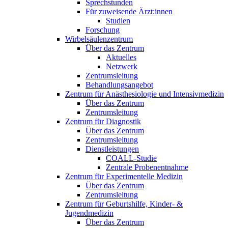
Sprechstunden
Für zuweisende Ärzt:innen
Studien
Forschung
Wirbelsäulenzentrum
Über das Zentrum
Aktuelles
Netzwerk
Zentrumsleitung
Behandlungsangebot
Zentrum für Anästhesiologie und Intensivmedizin
Über das Zentrum
Zentrumsleitung
Zentrum für Diagnostik
Über das Zentrum
Zentrumsleitung
Dienstleistungen
COALL-Studie
Zentrale Probenentnahme
Zentrum für Experimentelle Medizin
Über das Zentrum
Zentrumsleitung
Zentrum für Geburtshilfe, Kinder- &
Jugendmedizin
Über das Zentrum