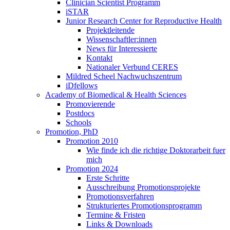
Clinician Scientist Programm
iSTAR
Junior Research Center for Reproductive Health
Projektleitende
Wissenschaftler:innen
News für Interessierte
Kontakt
Nationaler Verbund CERES
Mildred Scheel Nachwuchszentrum
iDfellows
Academy of Biomedical & Health Sciences
Promovierende
Postdocs
Schools
Promotion, PhD
Promotion 2010
Wie finde ich die richtige Doktorarbeit fuer
mich
Promotion 2024
Erste Schritte
Ausschreibung Promotionsprojekte
Promotionsverfahren
Strukturiertes Promotionsprogramm
Termine & Fristen
Links & Downloads