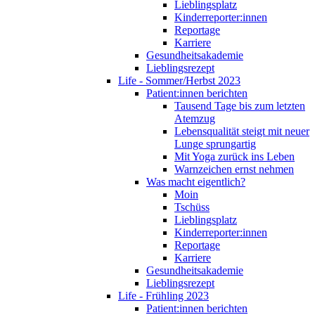
Lieblingsplatz
Kinderreporter:innen
Reportage
Karriere
Gesundheitsakademie
Lieblingsrezept
Life - Sommer/Herbst 2023
Patient:innen berichten
Tausend Tage bis zum letzten
Atemzug
Lebensqualität steigt mit neuer
Lunge sprungartig
Mit Yoga zurück ins Leben
Warnzeichen ernst nehmen
Was macht eigentlich?
Moin
Tschüss
Lieblingsplatz
Kinderreporter:innen
Reportage
Karriere
Gesundheitsakademie
Lieblingsrezept
Life - Frühling 2023
Patient:innen berichten