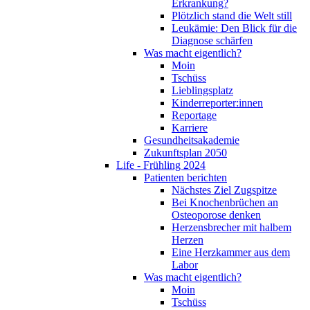
Erkrankung?
Plötzlich stand die Welt still
Leukämie: Den Blick für die
Diagnose schärfen
Was macht eigentlich?
Moin
Tschüss
Lieblingsplatz
Kinderreporter:innen
Reportage
Karriere
Gesundheitsakademie
Zukunftsplan 2050
Life - Frühling 2024
Patienten berichten
Nächstes Ziel Zugspitze
Bei Knochenbrüchen an
Osteoporose denken
Herzensbrecher mit halbem
Herzen
Eine Herzkammer aus dem
Labor
Was macht eigentlich?
Moin
Tschüss