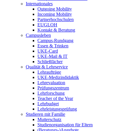
Internationales
Outgoing Mobility
Incoming Mobility
Partnerhochschulen
EUGLOH
Kontakt & Beratung
Campusleben
Campus-Rundgang
Essen & Trinken
UKE-Card
UKE-Mail & IT
Schließfächer
Qualität & Lehrservice
Lehraufträge
UKE-Medizindidaktik
Lehrevaluation
Prüfungszentrum
Lehrforschung
Teacher of the Year
Lehrbudget
Lehrleistungsprüfung
Studieren mit Familie
Mutterschutz
Studienorganisation für Eltern
(Beratungs-)Angebote