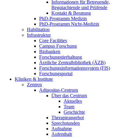
Informationen für Betreuende,
Begutachtende und Prüfende
Kontakt & Beratung
PhD-Programm Medizin
PhD-Programm Nicht-Medizin
Habilitation
Infrastruktur
Core Facilities
Campus Forschung
Biobanken
Forschungstierhaltung
Ärztliche Zentralbibliothek (ÄZB)
Forschungsinformationssystem (FIS)
Forschungsportal
Kliniken & Institute
Zentren
Adipositas-Centrum
Über das Centrum
Aktuelles
Team
Geschichte
Therapieangebot
Sprechstunden
Aufnahme
Aufenthalt