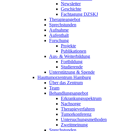
Newsletter
Geschichte
Fachtagung DZSKJ
Therapieangebot
Sprechstunden
Aufnahme
Aufenthalt
Forschung
Projekte
Publikationen
Aus- & Weiterbildung
Fortbildung
Studierende
Unterstützung & Spende
Hauttumorzentrum Hamburg
Über das Zentrum
Team
Behandlungsangebot
Erkrankungsspektrum
Nachsorge
Therapieverfahren
Tumorkonferenz
Untersuchungsmethoden
Zweitmeinung
Sprechstunden