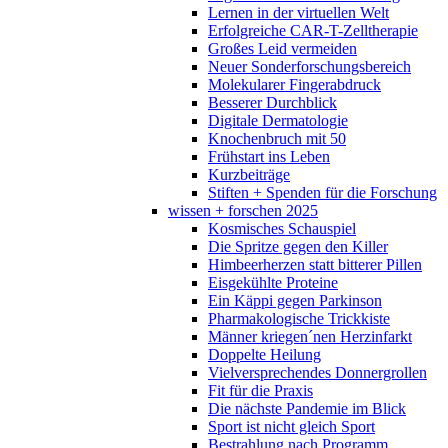
Lernen in der virtuellen Welt
Erfolgreiche CAR-T-Zelltherapie
Großes Leid vermeiden
Neuer Sonderforschungsbereich
Molekularer Fingerabdruck
Besserer Durchblick
Digitale Dermatologie
Knochenbruch mit 50
Frühstart ins Leben
Kurzbeiträge
Stiften + Spenden für die Forschung
wissen + forschen 2025
Kosmisches Schauspiel
Die Spritze gegen den Killer
Himbeerherzen statt bitterer Pillen
Eisgekühlte Proteine
Ein Käppi gegen Parkinson
Pharmakologische Trickkiste
Männer kriegen´nen Herzinfarkt
Doppelte Heilung
Vielversprechendes Donnergrollen
Fit für die Praxis
Die nächste Pandemie im Blick
Sport ist nicht gleich Sport
Bestrahlung nach Programm