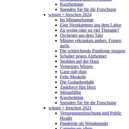
Kurzbeiträge
Spenden Sie für die Forschung
wissen + forschen 2024
Im Miniaturformat
Eine Herzkammer aus dem Labor
Zu wenig oder zu viel Therapie?
Orchester aus dem Takt
Männer erkranken anders. Frauen
auch.
Die schleichende Pandemie stoppen
Schalter gegen Alzheimer
Strahlen auf der Haut
Vernetztes Wissen
Ganz nah dran
Fette Muskeln
Die Gedankenfalle
Taskforce fürs Herz
Störanfällig
Kurzbeiträge
Spenden Sie für die Forschung
wissen + forschen 2021
Versorgungsforschung und Public
Health
Pandemie als Wendepunkt
Gemeinsam allein