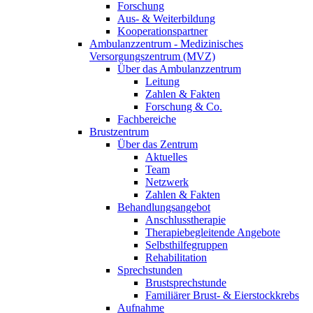
Forschung
Aus- & Weiterbildung
Kooperationspartner
Ambulanzzentrum - Medizinisches
Versorgungszentrum (MVZ)
Über das Ambulanzzentrum
Leitung
Zahlen & Fakten
Forschung & Co.
Fachbereiche
Brustzentrum
Über das Zentrum
Aktuelles
Team
Netzwerk
Zahlen & Fakten
Behandlungsangebot
Anschlusstherapie
Therapiebegleitende Angebote
Selbsthilfegruppen
Rehabilitation
Sprechstunden
Brustsprechstunde
Familiärer Brust- & Eierstockkrebs
Aufnahme