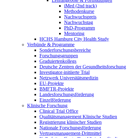
Lehrangebote & Fortbildungen
iMed (2nd track)
Methodenkurse
Nachwuchspreis
Nachwuchstag
PhD-Programm
Mentoring
HCHS Hamburg City Health Study
Verbünde & Programme
Sonderforschungsbereiche
Forschungsgruppen
Graduiertenkollegs
Deutsche Zentren der Gesundheitsforschung
Investigator-initiierte Trial
Netzwerk Universitätsmedizin
EU-Projekte
BMFTR-Projekte
Landesforschungsförderung
Einzelförderung
Klinische Forschung
Clinical Trial Office
Qualitätsmanagement Klinische Studien
Registrierung klinischer Studien
Nationale Forschungsförderung
Vertragsmanagement-Drittmittel