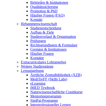
Behörden & Institutionen
Qualitätssicherung
Promotion & PhD
Häufige Fragen (FAQ)
Kontakt
Hebammenwissenschaft
Studienentscheidung
Aufbau & Ziele
Studienverlauf & Organisation
Prüfungen
Rechtsgrundlagen & Formulare
Gremien & Institutionen
Häufige Fragen
Kontakte
Extracurriculares Lehrangebot
Weitere Studiengänge
Lernumgebung
Ärztliche Zentralbibliothek (ÄZB)
MediTreFF (Skills Labs)
eLearning
iMED Textbook
Naturwissenschaftliche Crashkurse
Mentoringprogramm
SimPat-Programm
Interprofessionelles Lernen