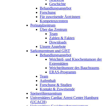
Geschichte
Behandlungsangebot
Forschung
Für zuweisende Ärzt:innen
Kompetenzcentren
Perinatalzentrum
Über das Zentrum
Team
Zahlen & Fakten
Downloads
Unsere Angebote
Sarkomzentrum und GIST
Behandlungsangebot
Weichteil- und Knochentumore der
Extremitäten
Weichteiltumore des Bauchraums
ERAS-Programm
Team
Aufenthalt
Forschung & Studien
Kontakt & Zuweisende
Speiseröhrenzentrum
Universitäres Cardiac Arrest Center Hamburg
(UCACH)