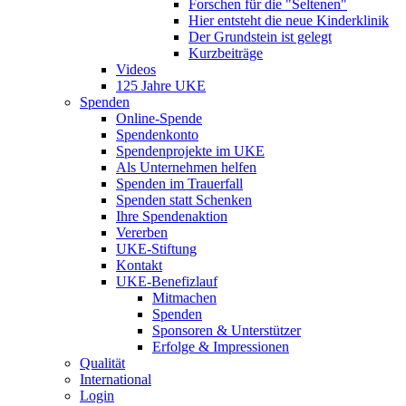
Forschen für die "Seltenen"
Hier entsteht die neue Kinderklinik
Der Grundstein ist gelegt
Kurzbeiträge
Videos
125 Jahre UKE
Spenden
Online-Spende
Spendenkonto
Spendenprojekte im UKE
Als Unternehmen helfen
Spenden im Trauerfall
Spenden statt Schenken
Ihre Spendenaktion
Vererben
UKE-Stiftung
Kontakt
UKE-Benefizlauf
Mitmachen
Spenden
Sponsoren & Unterstützer
Erfolge & Impressionen
Qualität
International
Login