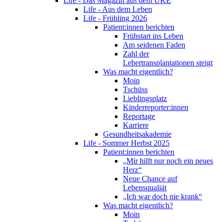
Life - Das Magazin aus dem UKE
Life - Aus dem Leben
Life - Frühling 2026
Patient:innen berichten
Frühstart ins Leben
Am seidenen Faden
Zahl der
Lebertransplantationen steigt
Was macht eigentlich?
Moin
Tschüss
Lieblingsplatz
Kinderreporter:innen
Reportage
Karriere
Gesundheitsakademie
Life - Sommer Herbst 2025
Patient:innen berichten
„Mir hilft nur noch ein neues
Herz“
Neue Chance auf
Lebensqualiät
„Ich war doch nie krank“
Was macht eigentlich?
Moin