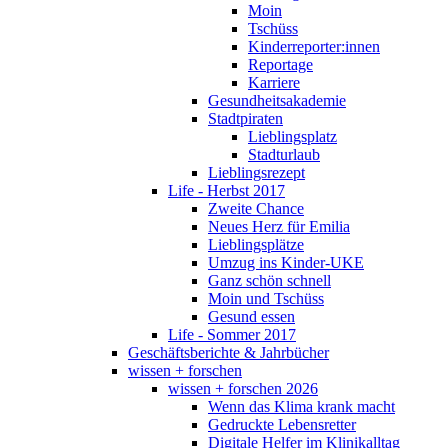
Moin
Tschüss
Kinderreporter:innen
Reportage
Karriere
Gesundheitsakademie
Stadtpiraten
Lieblingsplatz
Stadturlaub
Lieblingsrezept
Life - Herbst 2017
Zweite Chance
Neues Herz für Emilia
Lieblingsplätze
Umzug ins Kinder-UKE
Ganz schön schnell
Moin und Tschüss
Gesund essen
Life - Sommer 2017
Geschäftsberichte & Jahrbücher
wissen + forschen
wissen + forschen 2026
Wenn das Klima krank macht
Gedruckte Lebensretter
Digitale Helfer im Klinikalltag