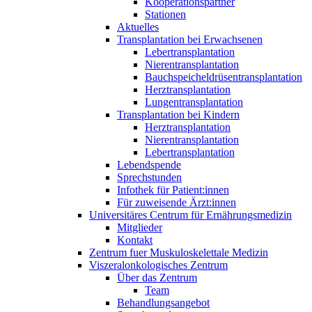
Kooperationspartner
Stationen
Aktuelles
Transplantation bei Erwachsenen
Lebertransplantation
Nierentransplantation
Bauchspeicheldrüsentransplantation
Herztransplantation
Lungentransplantation
Transplantation bei Kindern
Herztransplantation
Nierentransplantation
Lebertransplantation
Lebendspende
Sprechstunden
Infothek für Patient:innen
Für zuweisende Ärzt:innen
Universitäres Centrum für Ernährungsmedizin
Mitglieder
Kontakt
Zentrum fuer Muskuloskelettale Medizin
Viszeral­onkologisches Zentrum
Über das Zentrum
Team
Behandlungsangebot