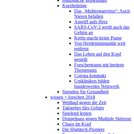
Hauptsache gemeinsam
Kurzbeiträge
Das „Multiorganvirus“: Auch
Nieren befallen
Angriff aufs Herz
SARS-CoV-2 greift auch das
Gehirn an
Krebs macht keine Pause
Von Herdenimmunität weit
entfernt
Das Leben auf den Kopf
gestellt
Forscherteams mit breitem
Themenmix
Corona kompakt
Unikliniken bilden
bundesweites Netzwerk
Spenden Sie Gesundheit
wissen + forschen 2018
Wettlauf gegen die Zeit
Taktgeber fürs Gehirn
Spielend lernen
Doppelpass gegen Multiple Sklerose
Chaos im Kopf
Die Hightech-Pioniere