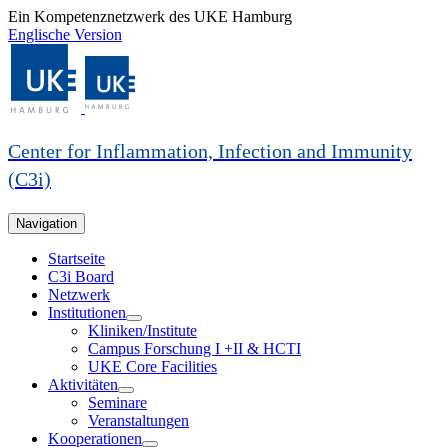
Ein Kompetenznetzwerk des UKE Hamburg
Englische Version
Center for Inflammation, Infection and Immunity
(C3i)
Navigation
Startseite
C3i Board
Netzwerk
Institutionen
Kliniken/Institute
Campus Forschung I +II & HCTI
UKE Core Facilities
Aktivitäten
Seminare
Veranstaltungen
Kooperationen