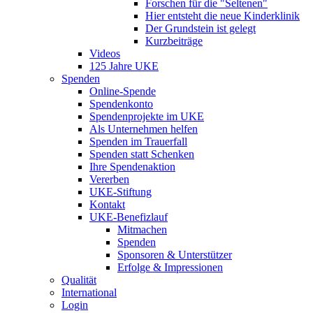
Forschen für die "Seltenen"
Hier entsteht die neue Kinderklinik
Der Grundstein ist gelegt
Kurzbeiträge
Videos
125 Jahre UKE
Spenden
Online-Spende
Spendenkonto
Spendenprojekte im UKE
Als Unternehmen helfen
Spenden im Trauerfall
Spenden statt Schenken
Ihre Spendenaktion
Vererben
UKE-Stiftung
Kontakt
UKE-Benefizlauf
Mitmachen
Spenden
Sponsoren & Unterstützer
Erfolge & Impressionen
Qualität
International
Login