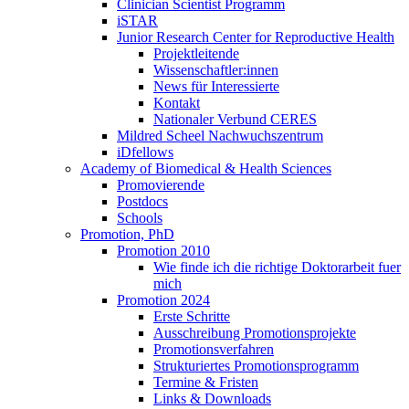
Clinician Scientist Programm
iSTAR
Junior Research Center for Reproductive Health
Projektleitende
Wissenschaftler:innen
News für Interessierte
Kontakt
Nationaler Verbund CERES
Mildred Scheel Nachwuchszentrum
iDfellows
Academy of Biomedical & Health Sciences
Promovierende
Postdocs
Schools
Promotion, PhD
Promotion 2010
Wie finde ich die richtige Doktorarbeit fuer
mich
Promotion 2024
Erste Schritte
Ausschreibung Promotionsprojekte
Promotionsverfahren
Strukturiertes Promotionsprogramm
Termine & Fristen
Links & Downloads