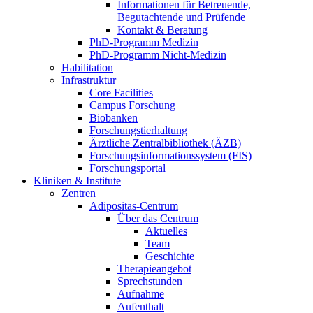
Informationen für Betreuende,
Begutachtende und Prüfende
Kontakt & Beratung
PhD-Programm Medizin
PhD-Programm Nicht-Medizin
Habilitation
Infrastruktur
Core Facilities
Campus Forschung
Biobanken
Forschungstierhaltung
Ärztliche Zentralbibliothek (ÄZB)
Forschungsinformationssystem (FIS)
Forschungsportal
Kliniken & Institute
Zentren
Adipositas-Centrum
Über das Centrum
Aktuelles
Team
Geschichte
Therapieangebot
Sprechstunden
Aufnahme
Aufenthalt