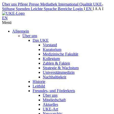
Über uns
Pflege
Presse
Mediathek
International
Qualität
UKE-
Stiftung
Spenden
Leichte Sprache
Bereiche
Login
I
EN
I
A
A
I
EN
Menü
Allgemein
Über uns
Das UKE
Vorstand
Kuratorium
Medizinische Fakultät
Kollegium
Zahlen & Fakten
Strategie & Wachstum
Universitätsmedizin
Nachhaltigkeit
Historie
Leitbild
Freundes- und Förderkreis
Über uns
Mitgliedschaft
Aktuelles
UKE-Art
Newsarchiv