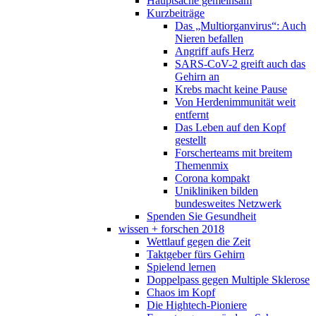
Hauptsache gemeinsam
Kurzbeiträge
Das „Multiorganvirus“: Auch
Nieren befallen
Angriff aufs Herz
SARS-CoV-2 greift auch das
Gehirn an
Krebs macht keine Pause
Von Herdenimmunität weit
entfernt
Das Leben auf den Kopf
gestellt
Forscherteams mit breitem
Themenmix
Corona kompakt
Unikliniken bilden
bundesweites Netzwerk
Spenden Sie Gesundheit
wissen + forschen 2018
Wettlauf gegen die Zeit
Taktgeber fürs Gehirn
Spielend lernen
Doppelpass gegen Multiple Sklerose
Chaos im Kopf
Die Hightech-Pioniere