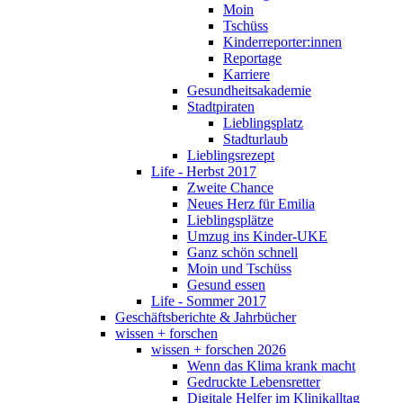
Moin
Tschüss
Kinderreporter:innen
Reportage
Karriere
Gesundheitsakademie
Stadtpiraten
Lieblingsplatz
Stadturlaub
Lieblingsrezept
Life - Herbst 2017
Zweite Chance
Neues Herz für Emilia
Lieblingsplätze
Umzug ins Kinder-UKE
Ganz schön schnell
Moin und Tschüss
Gesund essen
Life - Sommer 2017
Geschäftsberichte & Jahrbücher
wissen + forschen
wissen + forschen 2026
Wenn das Klima krank macht
Gedruckte Lebensretter
Digitale Helfer im Klinikalltag