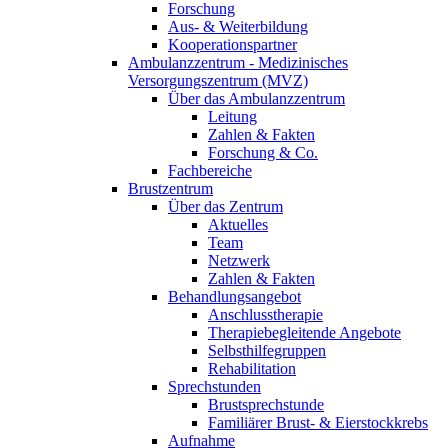
Forschung
Aus- & Weiterbildung
Kooperationspartner
Ambulanzzentrum - Medizinisches
Versorgungszentrum (MVZ)
Über das Ambulanzzentrum
Leitung
Zahlen & Fakten
Forschung & Co.
Fachbereiche
Brustzentrum
Über das Zentrum
Aktuelles
Team
Netzwerk
Zahlen & Fakten
Behandlungsangebot
Anschlusstherapie
Therapiebegleitende Angebote
Selbsthilfegruppen
Rehabilitation
Sprechstunden
Brustsprechstunde
Familiärer Brust- & Eierstockkrebs
Aufnahme