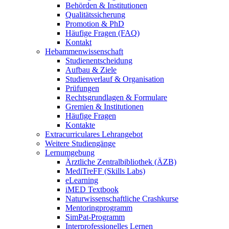
Behörden & Institutionen
Qualitätssicherung
Promotion & PhD
Häufige Fragen (FAQ)
Kontakt
Hebammenwissenschaft
Studienentscheidung
Aufbau & Ziele
Studienverlauf & Organisation
Prüfungen
Rechtsgrundlagen & Formulare
Gremien & Institutionen
Häufige Fragen
Kontakte
Extracurriculares Lehrangebot
Weitere Studiengänge
Lernumgebung
Ärztliche Zentralbibliothek (ÄZB)
MediTreFF (Skills Labs)
eLearning
iMED Textbook
Naturwissenschaftliche Crashkurse
Mentoringprogramm
SimPat-Programm
Interprofessionelles Lernen