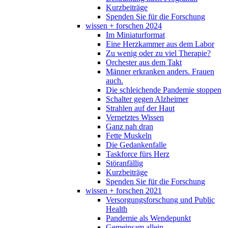
Kurzbeiträge
Spenden Sie für die Forschung
wissen + forschen 2024
Im Miniaturformat
Eine Herzkammer aus dem Labor
Zu wenig oder zu viel Therapie?
Orchester aus dem Takt
Männer erkranken anders. Frauen
auch.
Die schleichende Pandemie stoppen
Schalter gegen Alzheimer
Strahlen auf der Haut
Vernetztes Wissen
Ganz nah dran
Fette Muskeln
Die Gedankenfalle
Taskforce fürs Herz
Störanfällig
Kurzbeiträge
Spenden Sie für die Forschung
wissen + forschen 2021
Versorgungsforschung und Public
Health
Pandemie als Wendepunkt
Gemeinsam allein