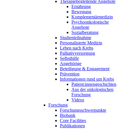
Therapiebegleitende Angebote
Ernährung
Bewegung
Komplementärmedizin
Psychoonkologische
Angebote
Sozialberatung
Studienteilnahme
Personalisierte Medizin
Leben nach Krebs
Palliativversorgung
Selbsthilfe
Angehörige
Beteiligung & Engagement
Prävention
Informationen rund um Krebs
Patient:innengeschichten
Aus der onkologischen
Forschung
Videos
Forschung
Forschungsschwerpunkte
Biobank
Core Facilities
Publikationen