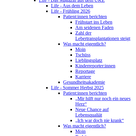
Life - Das Magazin aus dem UKE
Life - Aus dem Leben
Life - Frühling 2026
Patient:innen berichten
Frühstart ins Leben
Am seidenen Faden
Zahl der
Lebertransplantationen steigt
Was macht eigentlich?
Moin
Tschüss
Lieblingsplatz
Kinderreporter:innen
Reportage
Karriere
Gesundheitsakademie
Life - Sommer Herbst 2025
Patient:innen berichten
„Mir hilft nur noch ein neues
Herz“
Neue Chance auf
Lebensqualiät
„Ich war doch nie krank“
Was macht eigentlich?
Moin