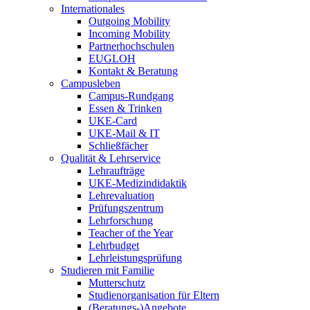
Internationales
Outgoing Mobility
Incoming Mobility
Partnerhochschulen
EUGLOH
Kontakt & Beratung
Campusleben
Campus-Rundgang
Essen & Trinken
UKE-Card
UKE-Mail & IT
Schließfächer
Qualität & Lehrservice
Lehraufträge
UKE-Medizindidaktik
Lehrevaluation
Prüfungszentrum
Lehrforschung
Teacher of the Year
Lehrbudget
Lehrleistungsprüfung
Studieren mit Familie
Mutterschutz
Studienorganisation für Eltern
(Beratungs-)Angebote