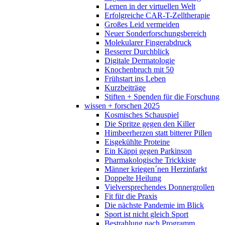
Lernen in der virtuellen Welt
Erfolgreiche CAR-T-Zelltherapie
Großes Leid vermeiden
Neuer Sonderforschungsbereich
Molekularer Fingerabdruck
Besserer Durchblick
Digitale Dermatologie
Knochenbruch mit 50
Frühstart ins Leben
Kurzbeiträge
Stiften + Spenden für die Forschung
wissen + forschen 2025
Kosmisches Schauspiel
Die Spritze gegen den Killer
Himbeerherzen statt bitterer Pillen
Eisgekühlte Proteine
Ein Käppi gegen Parkinson
Pharmakologische Trickkiste
Männer kriegen´nen Herzinfarkt
Doppelte Heilung
Vielversprechendes Donnergrollen
Fit für die Praxis
Die nächste Pandemie im Blick
Sport ist nicht gleich Sport
Bestrahlung nach Programm