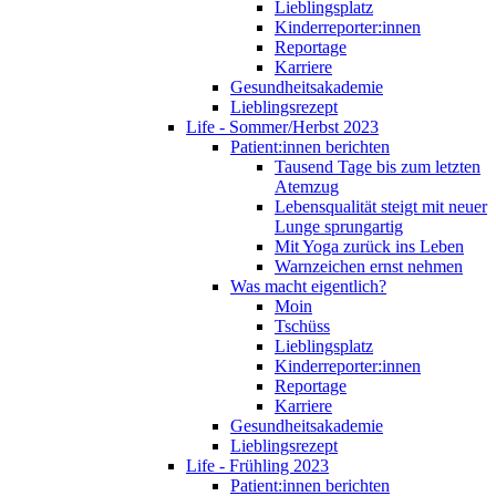
Lieblingsplatz
Kinderreporter:innen
Reportage
Karriere
Gesundheitsakademie
Lieblingsrezept
Life - Sommer/Herbst 2023
Patient:innen berichten
Tausend Tage bis zum letzten
Atemzug
Lebensqualität steigt mit neuer
Lunge sprungartig
Mit Yoga zurück ins Leben
Warnzeichen ernst nehmen
Was macht eigentlich?
Moin
Tschüss
Lieblingsplatz
Kinderreporter:innen
Reportage
Karriere
Gesundheitsakademie
Lieblingsrezept
Life - Frühling 2023
Patient:innen berichten