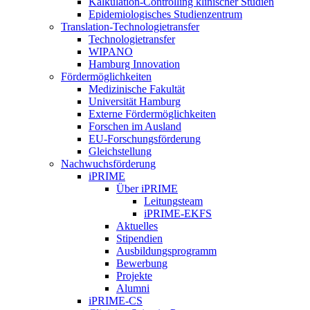
Kalkulation-Controlling klinischer Studien
Epidemiologisches Studienzentrum
Translation-Technologietransfer
Technologietransfer
WIPANO
Hamburg Innovation
Fördermöglichkeiten
Medizinische Fakultät
Universität Hamburg
Externe Fördermöglichkeiten
Forschen im Ausland
EU-Forschungsförderung
Gleichstellung
Nachwuchsförderung
iPRIME
Über iPRIME
Leitungsteam
iPRIME-EKFS
Aktuelles
Stipendien
Ausbildungsprogramm
Bewerbung
Projekte
Alumni
iPRIME-CS