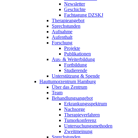
Newsletter
Geschichte
Fachtagung DZSKJ
Therapieangebot
Sprechstunden
Aufnahme
Aufenthalt
Forschung
Projekte
Publikationen
Aus- & Weiterbildung
Fortbildung
Studierende
Unterstützung & Spende
Hauttumorzentrum Hamburg
Über das Zentrum
Team
Behandlungsangebot
Erkrankungsspektrum
Nachsorge
Therapieverfahren
Tumorkonferenz
Untersuchungsmethoden
Zweitmeinung
Sprechstunden