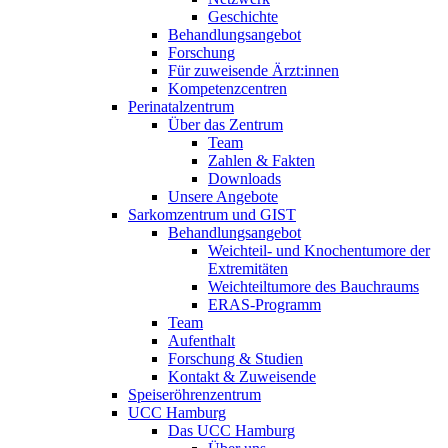
Geschichte
Behandlungsangebot
Forschung
Für zuweisende Ärzt:innen
Kompetenzcentren
Perinatalzentrum
Über das Zentrum
Team
Zahlen & Fakten
Downloads
Unsere Angebote
Sarkomzentrum und GIST
Behandlungsangebot
Weichteil- und Knochentumore der
Extremitäten
Weichteiltumore des Bauchraums
ERAS-Programm
Team
Aufenthalt
Forschung & Studien
Kontakt & Zuweisende
Speiseröhrenzentrum
UCC Hamburg
Das UCC Hamburg