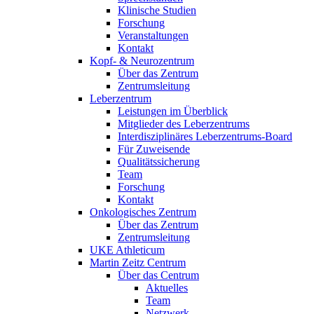
Klinische Studien
Forschung
Veranstaltungen
Kontakt
Kopf- & Neurozentrum
Über das Zentrum
Zentrumsleitung
Leberzentrum
Leistungen im Überblick
Mitglieder des Leberzentrums
Interdisziplinäres Leberzentrums-Board
Für Zuweisende
Qualitätssicherung
Team
Forschung
Kontakt
Onkologisches Zentrum
Über das Zentrum
Zentrumsleitung
UKE Athleticum
Martin Zeitz Centrum
Über das Centrum
Aktuelles
Team
Netzwerk