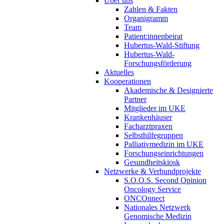
Über uns
Zahlen & Fakten
Organigramm
Team
Patient:innenbeirat
Hubertus-Wald-Stiftung
Hubertus-Wald-
Forschungsförderung
Aktuelles
Kooperationen
Akademische & Designierte
Partner
Mitglieder im UKE
Krankenhäuser
Facharztpraxen
Selbsthilfegruppen
Palliativmedizin im UKE
Forschungseinrichtungen
Gesundheitskiosk
Netzwerke & Verbundprojekte
S.O.O.S. Second Opinion
Oncology Service
ONCOnnect
Nationales Netzwerk
Genomische Medizin