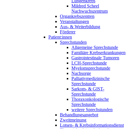
Lungenkrebs
Mildred Scheel
Nachwuchszentrum
Organkrebszentren
Veranstaltungen
Aus- & Weiterbildung
Förderer
Patient:innen
Sprechstunden
Allgemeine Sprechstunde
Familiäre Krebserkrankungen
Gastrointestinale Tumoren
LCH-Sprechstunde
Myelomsprechstunde
Nachsorge
Palliativmedizinische
Sprechstunde
Sarkom- & GIST-
Sprechstunde
Thoraxonkologische
Sprechstunde
weitere Sprechstunden
Behandlungsangebot
Zweitmeinung
Lotsen- & Krebsinformationsdienst