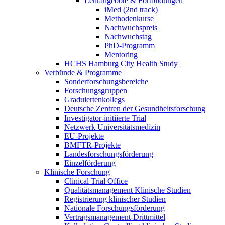
Lehrangebote & Fortbildungen
iMed (2nd track)
Methodenkurse
Nachwuchspreis
Nachwuchstag
PhD-Programm
Mentoring
HCHS Hamburg City Health Study
Verbünde & Programme
Sonderforschungsbereiche
Forschungsgruppen
Graduiertenkollegs
Deutsche Zentren der Gesundheitsforschung
Investigator-initiierte Trial
Netzwerk Universitätsmedizin
EU-Projekte
BMFTR-Projekte
Landesforschungsförderung
Einzelförderung
Klinische Forschung
Clinical Trial Office
Qualitätsmanagement Klinische Studien
Registrierung klinischer Studien
Nationale Forschungsförderung
Vertragsmanagement-Drittmittel