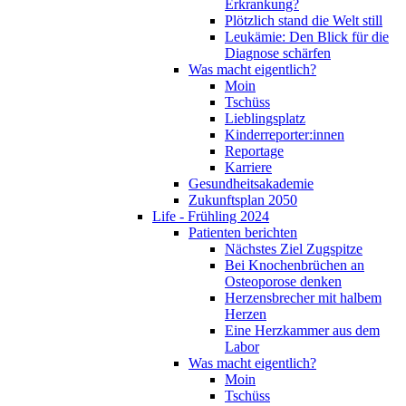
Erkrankung?
Plötzlich stand die Welt still
Leukämie: Den Blick für die
Diagnose schärfen
Was macht eigentlich?
Moin
Tschüss
Lieblingsplatz
Kinderreporter:innen
Reportage
Karriere
Gesundheitsakademie
Zukunftsplan 2050
Life - Frühling 2024
Patienten berichten
Nächstes Ziel Zugspitze
Bei Knochenbrüchen an
Osteoporose denken
Herzensbrecher mit halbem
Herzen
Eine Herzkammer aus dem
Labor
Was macht eigentlich?
Moin
Tschüss