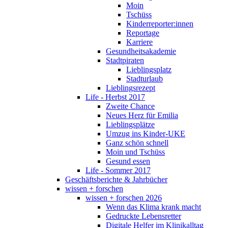
Moin
Tschüss
Kinderreporter:innen
Reportage
Karriere
Gesundheitsakademie
Stadtpiraten
Lieblingsplatz
Stadturlaub
Lieblingsrezept
Life - Herbst 2017
Zweite Chance
Neues Herz für Emilia
Lieblingsplätze
Umzug ins Kinder-UKE
Ganz schön schnell
Moin und Tschüss
Gesund essen
Life - Sommer 2017
Geschäftsberichte & Jahrbücher
wissen + forschen
wissen + forschen 2026
Wenn das Klima krank macht
Gedruckte Lebensretter
Digitale Helfer im Klinikalltag