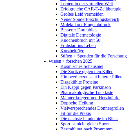
Lernen in der virtuellen Welt
Erfolgreiche CAR-T-Zelltherapie
Großes Leid vermeiden
Neuer Sonderforschungsbereich
Molekularer Fingerabdruck
Besserer Durchblick
Digitale Dermatologie
Knochenbruch mit 50
Frühstart ins Leben
Kurzbeiträge
Stiften + Spenden für die Forschung
wissen + forschen 2025
Kosmisches Schauspiel
Die Spritze gegen den Killer
Himbeerherzen statt bitterer Pillen
Eisgekühlte Proteine
Ein Käppi gegen Parkinson
Pharmakologische Trickkiste
Männer kriegen´nen Herzinfarkt
Doppelte Heilung
Vielversprechendes Donnergrollen
Fit für die Praxis
Die nächste Pandemie im Blick
Sport ist nicht gleich Sport
Bestrahlung nach Programm