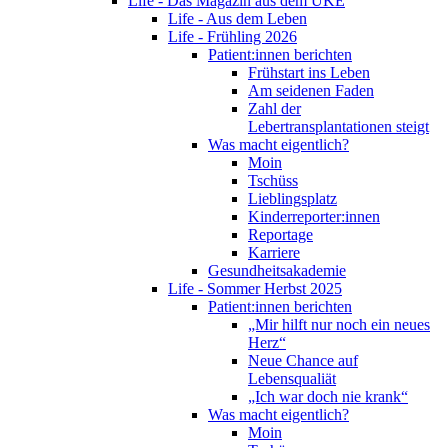
Life - Das Magazin aus dem UKE
Life - Aus dem Leben
Life - Frühling 2026
Patient:innen berichten
Frühstart ins Leben
Am seidenen Faden
Zahl der
Lebertransplantationen steigt
Was macht eigentlich?
Moin
Tschüss
Lieblingsplatz
Kinderreporter:innen
Reportage
Karriere
Gesundheitsakademie
Life - Sommer Herbst 2025
Patient:innen berichten
„Mir hilft nur noch ein neues
Herz“
Neue Chance auf
Lebensqualiät
„Ich war doch nie krank“
Was macht eigentlich?
Moin