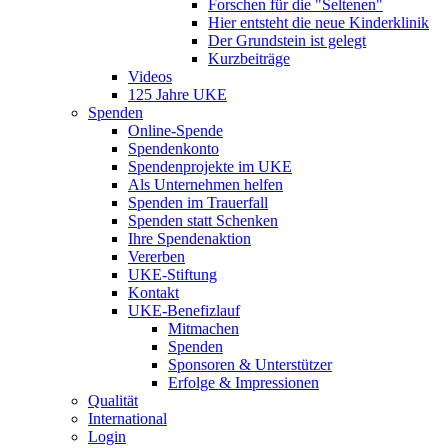
Forschen für die "Seltenen"
Hier entsteht die neue Kinderklinik
Der Grundstein ist gelegt
Kurzbeiträge
Videos
125 Jahre UKE
Spenden
Online-Spende
Spendenkonto
Spendenprojekte im UKE
Als Unternehmen helfen
Spenden im Trauerfall
Spenden statt Schenken
Ihre Spendenaktion
Vererben
UKE-Stiftung
Kontakt
UKE-Benefizlauf
Mitmachen
Spenden
Sponsoren & Unterstützer
Erfolge & Impressionen
Qualität
International
Login