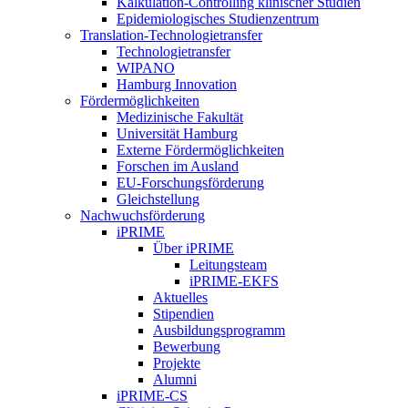
Kalkulation-Controlling klinischer Studien
Epidemiologisches Studienzentrum
Translation-Technologietransfer
Technologietransfer
WIPANO
Hamburg Innovation
Fördermöglichkeiten
Medizinische Fakultät
Universität Hamburg
Externe Fördermöglichkeiten
Forschen im Ausland
EU-Forschungsförderung
Gleichstellung
Nachwuchsförderung
iPRIME
Über iPRIME
Leitungsteam
iPRIME-EKFS
Aktuelles
Stipendien
Ausbildungsprogramm
Bewerbung
Projekte
Alumni
iPRIME-CS