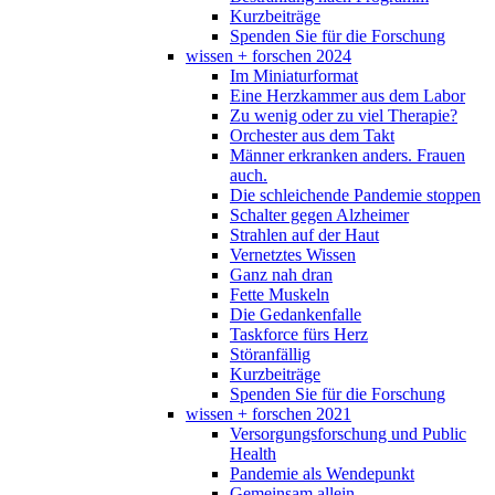
Kurzbeiträge
Spenden Sie für die Forschung
wissen + forschen 2024
Im Miniaturformat
Eine Herzkammer aus dem Labor
Zu wenig oder zu viel Therapie?
Orchester aus dem Takt
Männer erkranken anders. Frauen
auch.
Die schleichende Pandemie stoppen
Schalter gegen Alzheimer
Strahlen auf der Haut
Vernetztes Wissen
Ganz nah dran
Fette Muskeln
Die Gedankenfalle
Taskforce fürs Herz
Störanfällig
Kurzbeiträge
Spenden Sie für die Forschung
wissen + forschen 2021
Versorgungsforschung und Public
Health
Pandemie als Wendepunkt
Gemeinsam allein