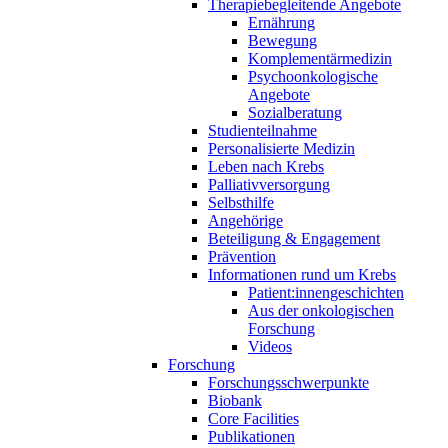
Therapiebegleitende Angebote
Ernährung
Bewegung
Komplementärmedizin
Psychoonkologische
Angebote
Sozialberatung
Studienteilnahme
Personalisierte Medizin
Leben nach Krebs
Palliativversorgung
Selbsthilfe
Angehörige
Beteiligung & Engagement
Prävention
Informationen rund um Krebs
Patient:innengeschichten
Aus der onkologischen
Forschung
Videos
Forschung
Forschungsschwerpunkte
Biobank
Core Facilities
Publikationen