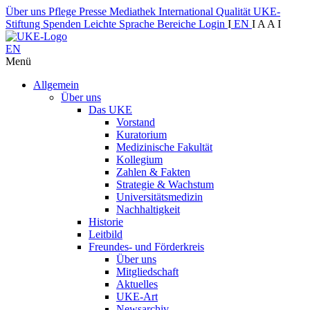
Über uns
Pflege
Presse
Mediathek
International
Qualität
UKE-
Stiftung
Spenden
Leichte Sprache
Bereiche
Login
I
EN
I
A
A
I
EN
Menü
Allgemein
Über uns
Das UKE
Vorstand
Kuratorium
Medizinische Fakultät
Kollegium
Zahlen & Fakten
Strategie & Wachstum
Universitätsmedizin
Nachhaltigkeit
Historie
Leitbild
Freundes- und Förderkreis
Über uns
Mitgliedschaft
Aktuelles
UKE-Art
Newsarchiv