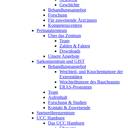
Geschichte
Behandlungsangebot
Forschung
Für zuweisende Ärzt:innen
Kompetenzcentren
Perinatalzentrum
Über das Zentrum
Team
Zahlen & Fakten
Downloads
Unsere Angebote
Sarkomzentrum und GIST
Behandlungsangebot
Weichteil- und Knochentumore der
Extremitäten
Weichteiltumore des Bauchraums
ERAS-Programm
Team
Aufenthalt
Forschung & Studien
Kontakt & Zuweisende
Speiseröhrenzentrum
UCC Hamburg
Das UCC Hamburg