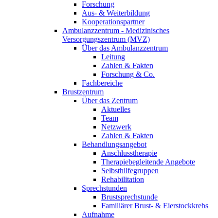
Forschung
Aus- & Weiterbildung
Kooperationspartner
Ambulanzzentrum - Medizinisches
Versorgungszentrum (MVZ)
Über das Ambulanzzentrum
Leitung
Zahlen & Fakten
Forschung & Co.
Fachbereiche
Brustzentrum
Über das Zentrum
Aktuelles
Team
Netzwerk
Zahlen & Fakten
Behandlungsangebot
Anschlusstherapie
Therapiebegleitende Angebote
Selbsthilfegruppen
Rehabilitation
Sprechstunden
Brustsprechstunde
Familiärer Brust- & Eierstockkrebs
Aufnahme