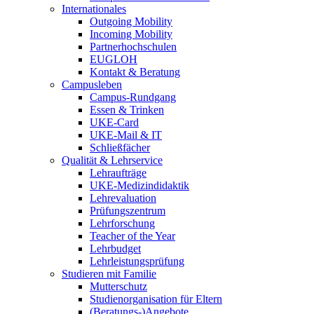
Internationales
Outgoing Mobility
Incoming Mobility
Partnerhochschulen
EUGLOH
Kontakt & Beratung
Campusleben
Campus-Rundgang
Essen & Trinken
UKE-Card
UKE-Mail & IT
Schließfächer
Qualität & Lehrservice
Lehraufträge
UKE-Medizindidaktik
Lehrevaluation
Prüfungszentrum
Lehrforschung
Teacher of the Year
Lehrbudget
Lehrleistungsprüfung
Studieren mit Familie
Mutterschutz
Studienorganisation für Eltern
(Beratungs-)Angebote