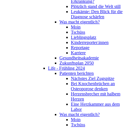
Erkrankung?
Plötzlich stand die Welt still
Leukämie: Den Blick für die
Diagnose schärfen
Was macht eigentlich?
Moin
Tschüss
Lieblingsplatz
Kinderreporter:innen
Reportage
Karriere
Gesundheitsakademie
Zukunftsplan 2050
Life - Frühling 2024
Patienten berichten
Nächstes Ziel Zugspitze
Bei Knochenbrüchen an
Osteoporose denken
Herzensbrecher mit halbem
Herzen
Eine Herzkammer aus dem
Labor
Was macht eigentlich?
Moin
Tschüss