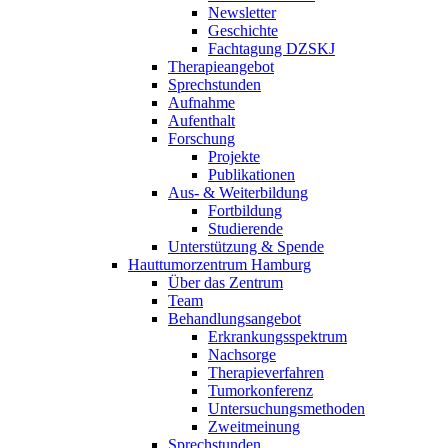
Newsletter
Geschichte
Fachtagung DZSKJ
Therapieangebot
Sprechstunden
Aufnahme
Aufenthalt
Forschung
Projekte
Publikationen
Aus- & Weiterbildung
Fortbildung
Studierende
Unterstützung & Spende
Hauttumorzentrum Hamburg
Über das Zentrum
Team
Behandlungsangebot
Erkrankungsspektrum
Nachsorge
Therapieverfahren
Tumorkonferenz
Untersuchungsmethoden
Zweitmeinung
Sprechstunden