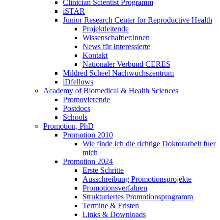
Clinician Scientist Programm
iSTAR
Junior Research Center for Reproductive Health
Projektleitende
Wissenschaftler:innen
News für Interessierte
Kontakt
Nationaler Verbund CERES
Mildred Scheel Nachwuchszentrum
iDfellows
Academy of Biomedical & Health Sciences
Promovierende
Postdocs
Schools
Promotion, PhD
Promotion 2010
Wie finde ich die richtige Doktorarbeit fuer
mich
Promotion 2024
Erste Schritte
Ausschreibung Promotionsprojekte
Promotionsverfahren
Strukturiertes Promotionsprogramm
Termine & Fristen
Links & Downloads