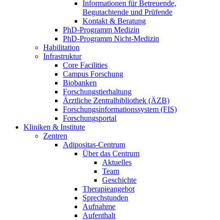
Informationen für Betreuende,
Begutachtende und Prüfende
Kontakt & Beratung
PhD-Programm Medizin
PhD-Programm Nicht-Medizin
Habilitation
Infrastruktur
Core Facilities
Campus Forschung
Biobanken
Forschungstierhaltung
Ärztliche Zentralbibliothek (ÄZB)
Forschungsinformationssystem (FIS)
Forschungsportal
Kliniken & Institute
Zentren
Adipositas-Centrum
Über das Centrum
Aktuelles
Team
Geschichte
Therapieangebot
Sprechstunden
Aufnahme
Aufenthalt