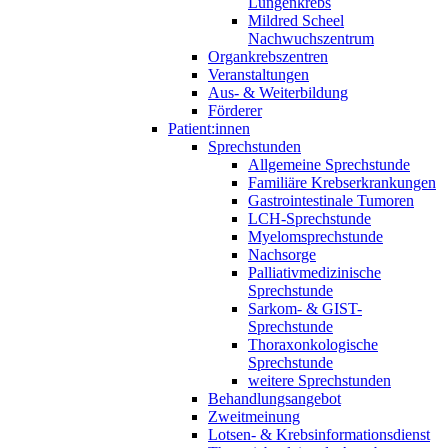
Lungenkrebs
Mildred Scheel
Nachwuchszentrum
Organkrebszentren
Veranstaltungen
Aus- & Weiterbildung
Förderer
Patient:innen
Sprechstunden
Allgemeine Sprechstunde
Familiäre Krebserkrankungen
Gastrointestinale Tumoren
LCH-Sprechstunde
Myelomsprechstunde
Nachsorge
Palliativmedizinische
Sprechstunde
Sarkom- & GIST-
Sprechstunde
Thoraxonkologische
Sprechstunde
weitere Sprechstunden
Behandlungsangebot
Zweitmeinung
Lotsen- & Krebsinformationsdienst