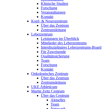
Klinische Studien
Forschung
Veranstaltungen
Kontakt
Kopf- & Neurozentrum
Über das Zentrum
Zentrumsleitung
Leberzentrum
Leistungen im Überblick
Mitglieder des Leberzentrums
Interdisziplinäres Leberzentrums-Board
Für Zuweisende
Qualitätssicherung
Team
Forschung
Kontakt
Onkologisches Zentrum
Über das Zentrum
Zentrumsleitung
UKE Athleticum
Martin Zeitz Centrum
Über das Centrum
Aktuelles
Team
Netzwerk