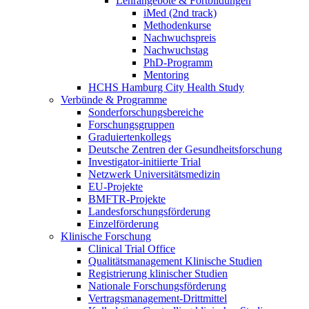
Lehrangebote & Fortbildungen
iMed (2nd track)
Methodenkurse
Nachwuchspreis
Nachwuchstag
PhD-Programm
Mentoring
HCHS Hamburg City Health Study
Verbünde & Programme
Sonderforschungsbereiche
Forschungsgruppen
Graduiertenkollegs
Deutsche Zentren der Gesundheitsforschung
Investigator-initiierte Trial
Netzwerk Universitätsmedizin
EU-Projekte
BMFTR-Projekte
Landesforschungsförderung
Einzelförderung
Klinische Forschung
Clinical Trial Office
Qualitätsmanagement Klinische Studien
Registrierung klinischer Studien
Nationale Forschungsförderung
Vertragsmanagement-Drittmittel