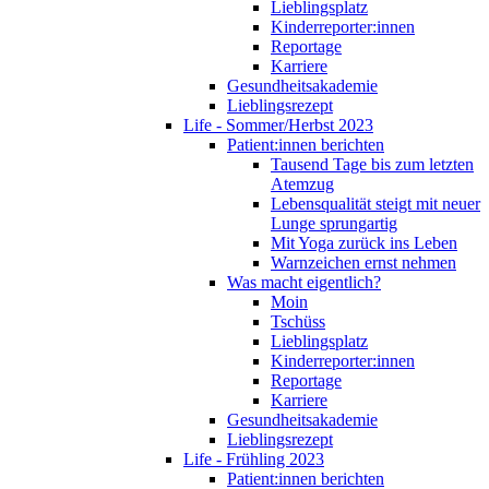
Lieblingsplatz
Kinderreporter:innen
Reportage
Karriere
Gesundheitsakademie
Lieblingsrezept
Life - Sommer/Herbst 2023
Patient:innen berichten
Tausend Tage bis zum letzten
Atemzug
Lebensqualität steigt mit neuer
Lunge sprungartig
Mit Yoga zurück ins Leben
Warnzeichen ernst nehmen
Was macht eigentlich?
Moin
Tschüss
Lieblingsplatz
Kinderreporter:innen
Reportage
Karriere
Gesundheitsakademie
Lieblingsrezept
Life - Frühling 2023
Patient:innen berichten