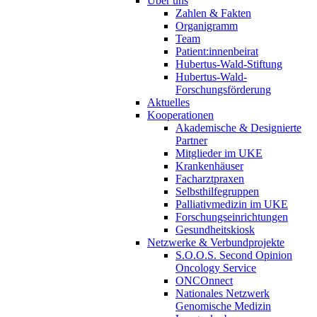
Über uns
Zahlen & Fakten
Organigramm
Team
Patient:innenbeirat
Hubertus-Wald-Stiftung
Hubertus-Wald-
Forschungsförderung
Aktuelles
Kooperationen
Akademische & Designierte
Partner
Mitglieder im UKE
Krankenhäuser
Facharztpraxen
Selbsthilfegruppen
Palliativmedizin im UKE
Forschungseinrichtungen
Gesundheitskiosk
Netzwerke & Verbundprojekte
S.O.O.S. Second Opinion
Oncology Service
ONCOnnect
Nationales Netzwerk
Genomische Medizin