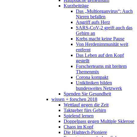
Hauptsache gemeinsam
Kurzbeiträge
Das „Multiorganvirus“: Auch
Nieren befallen
Angriff aufs Herz
SARS-CoV-2 greift auch das
Gehirn an
Krebs macht keine Pause
Von Herdenimmunität weit
entfernt
Das Leben auf den Kopf
gestellt
Forscherteams mit breitem
Themenmix
Corona kompakt
Unikliniken bilden
bundesweites Netzwerk
Spenden Sie Gesundheit
wissen + forschen 2018
Wettlauf gegen die Zeit
Taktgeber fürs Gehirn
Spielend lernen
Doppelpass gegen Multiple Sklerose
Chaos im Kopf
Die Hightech-Pioniere