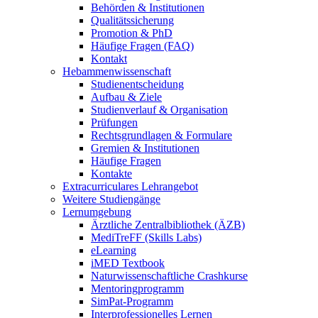
Behörden & Institutionen
Qualitätssicherung
Promotion & PhD
Häufige Fragen (FAQ)
Kontakt
Hebammenwissenschaft
Studienentscheidung
Aufbau & Ziele
Studienverlauf & Organisation
Prüfungen
Rechtsgrundlagen & Formulare
Gremien & Institutionen
Häufige Fragen
Kontakte
Extracurriculares Lehrangebot
Weitere Studiengänge
Lernumgebung
Ärztliche Zentralbibliothek (ÄZB)
MediTreFF (Skills Labs)
eLearning
iMED Textbook
Naturwissenschaftliche Crashkurse
Mentoringprogramm
SimPat-Programm
Interprofessionelles Lernen