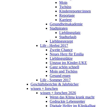
Moin
Tschüss
Kinderreporter:innen
Reportage
Karriere
Gesundheitsakademie
Stadtpiraten
Lieblingsplatz
Stadturlaub
Lieblingsrezept
Life - Herbst 2017
Zweite Chance
Neues Herz für Emilia
Lieblingsplätze
Umzug ins Kinder-UKE
Ganz schön schnell
Moin und Tschüss
Gesund essen
Life - Sommer 2017
Geschäftsberichte & Jahrbücher
wissen + forschen
wissen + forschen 2026
Wenn das Klima krank macht
Gedruckte Lebensretter
Digitale Helfer im Klinikalltag