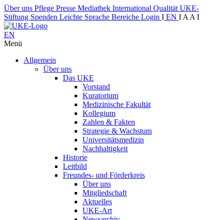
Über uns
Pflege
Presse
Mediathek
International
Qualität
UKE-
Stiftung
Spenden
Leichte Sprache
Bereiche
Login
I
EN
I
A
A
I
EN
Menü
Allgemein
Über uns
Das UKE
Vorstand
Kuratorium
Medizinische Fakultät
Kollegium
Zahlen & Fakten
Strategie & Wachstum
Universitätsmedizin
Nachhaltigkeit
Historie
Leitbild
Freundes- und Förderkreis
Über uns
Mitgliedschaft
Aktuelles
UKE-Art
Newsarchiv