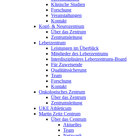
Klinische Studien
Forschung
Veranstaltungen
Kontakt
Kopf- & Neurozentrum
Über das Zentrum
Zentrumsleitung
Leberzentrum
Leistungen im Überblick
Mitglieder des Leberzentrums
Interdisziplinäres Leberzentrums-Board
Für Zuweisende
Qualitätssicherung
Team
Forschung
Kontakt
Onkologisches Zentrum
Über das Zentrum
Zentrumsleitung
UKE Athleticum
Martin Zeitz Centrum
Über das Centrum
Aktuelles
Team
Netzwerk