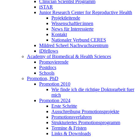
Clinician Scientist Programm
iSTAR
Junior Research Center for Reproductive Health
Projektleitende
Wissenschaftler:innen
News für Interessierte
Kontakt
Nationaler Verbund CERES
Mildred Scheel Nachwuchszentrum
iDfellows
Academy of Biomedical & Health Sciences
Promovierende
Postdocs
Schools
Promotion, PhD
Promotion 2010
Wie finde ich die richtige Doktorarbeit fuer
mich
Promotion 2024
Erste Schritte
Ausschreibung Promotionsprojekte
Promotionsverfahren
Strukturiertes Promotionsprogramm
Termine & Fristen
Links & Downloads