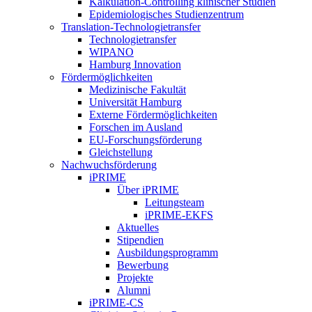
Kalkulation-Controlling klinischer Studien
Epidemiologisches Studienzentrum
Translation-Technologietransfer
Technologietransfer
WIPANO
Hamburg Innovation
Fördermöglichkeiten
Medizinische Fakultät
Universität Hamburg
Externe Fördermöglichkeiten
Forschen im Ausland
EU-Forschungsförderung
Gleichstellung
Nachwuchsförderung
iPRIME
Über iPRIME
Leitungsteam
iPRIME-EKFS
Aktuelles
Stipendien
Ausbildungsprogramm
Bewerbung
Projekte
Alumni
iPRIME-CS