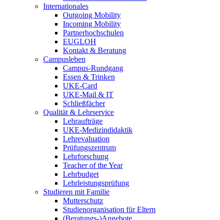
Internationales
Outgoing Mobility
Incoming Mobility
Partnerhochschulen
EUGLOH
Kontakt & Beratung
Campusleben
Campus-Rundgang
Essen & Trinken
UKE-Card
UKE-Mail & IT
Schließfächer
Qualität & Lehrservice
Lehraufträge
UKE-Medizindidaktik
Lehrevaluation
Prüfungszentrum
Lehrforschung
Teacher of the Year
Lehrbudget
Lehrleistungsprüfung
Studieren mit Familie
Mutterschutz
Studienorganisation für Eltern
(Beratungs-)Angebote