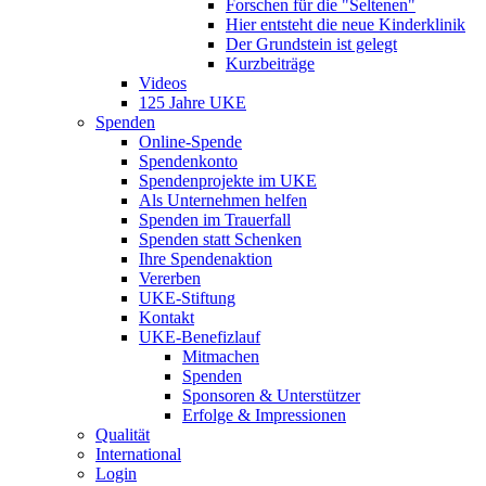
Forschen für die "Seltenen"
Hier entsteht die neue Kinderklinik
Der Grundstein ist gelegt
Kurzbeiträge
Videos
125 Jahre UKE
Spenden
Online-Spende
Spendenkonto
Spendenprojekte im UKE
Als Unternehmen helfen
Spenden im Trauerfall
Spenden statt Schenken
Ihre Spendenaktion
Vererben
UKE-Stiftung
Kontakt
UKE-Benefizlauf
Mitmachen
Spenden
Sponsoren & Unterstützer
Erfolge & Impressionen
Qualität
International
Login