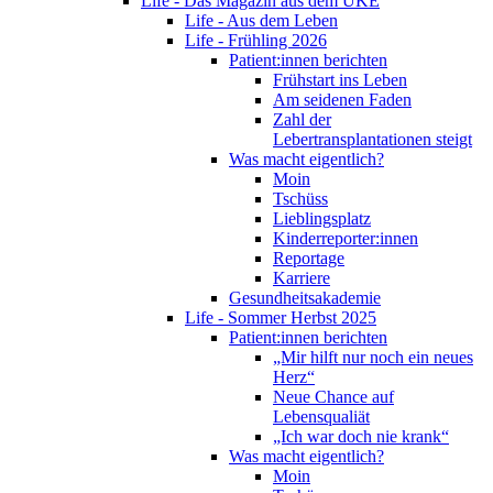
Life - Das Magazin aus dem UKE
Life - Aus dem Leben
Life - Frühling 2026
Patient:innen berichten
Frühstart ins Leben
Am seidenen Faden
Zahl der
Lebertransplantationen steigt
Was macht eigentlich?
Moin
Tschüss
Lieblingsplatz
Kinderreporter:innen
Reportage
Karriere
Gesundheitsakademie
Life - Sommer Herbst 2025
Patient:innen berichten
„Mir hilft nur noch ein neues
Herz“
Neue Chance auf
Lebensqualiät
„Ich war doch nie krank“
Was macht eigentlich?
Moin