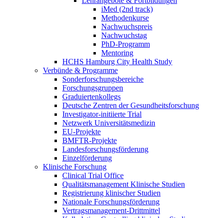
Lehrangebote & Fortbildungen
iMed (2nd track)
Methodenkurse
Nachwuchspreis
Nachwuchstag
PhD-Programm
Mentoring
HCHS Hamburg City Health Study
Verbünde & Programme
Sonderforschungsbereiche
Forschungsgruppen
Graduiertenkollegs
Deutsche Zentren der Gesundheitsforschung
Investigator-initiierte Trial
Netzwerk Universitätsmedizin
EU-Projekte
BMFTR-Projekte
Landesforschungsförderung
Einzelförderung
Klinische Forschung
Clinical Trial Office
Qualitätsmanagement Klinische Studien
Registrierung klinischer Studien
Nationale Forschungsförderung
Vertragsmanagement-Drittmittel