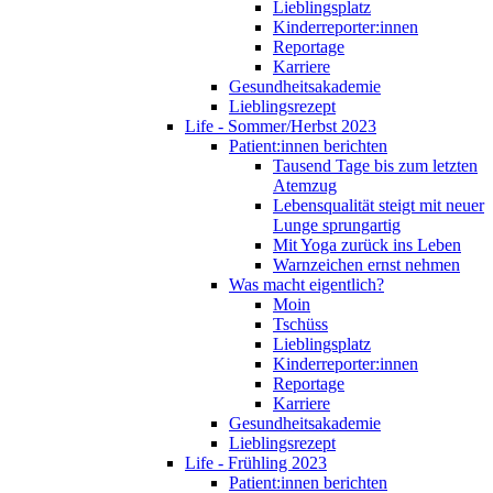
Lieblingsplatz
Kinderreporter:innen
Reportage
Karriere
Gesundheitsakademie
Lieblingsrezept
Life - Sommer/Herbst 2023
Patient:innen berichten
Tausend Tage bis zum letzten
Atemzug
Lebensqualität steigt mit neuer
Lunge sprungartig
Mit Yoga zurück ins Leben
Warnzeichen ernst nehmen
Was macht eigentlich?
Moin
Tschüss
Lieblingsplatz
Kinderreporter:innen
Reportage
Karriere
Gesundheitsakademie
Lieblingsrezept
Life - Frühling 2023
Patient:innen berichten