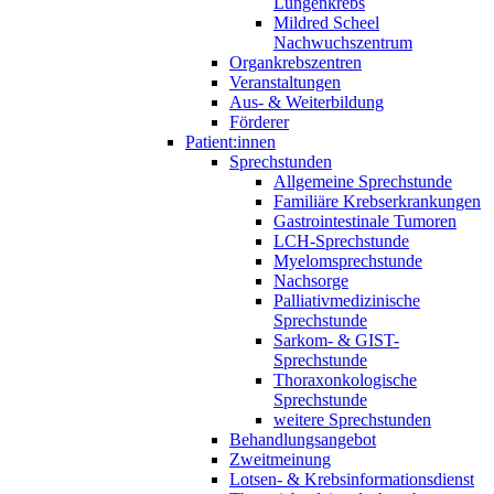
Lungenkrebs
Mildred Scheel
Nachwuchszentrum
Organkrebszentren
Veranstaltungen
Aus- & Weiterbildung
Förderer
Patient:innen
Sprechstunden
Allgemeine Sprechstunde
Familiäre Krebserkrankungen
Gastrointestinale Tumoren
LCH-Sprechstunde
Myelomsprechstunde
Nachsorge
Palliativmedizinische
Sprechstunde
Sarkom- & GIST-
Sprechstunde
Thoraxonkologische
Sprechstunde
weitere Sprechstunden
Behandlungsangebot
Zweitmeinung
Lotsen- & Krebsinformationsdienst