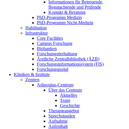
Informationen für Betreuende,
Begutachtende und Prüfende
Kontakt & Beratung
PhD-Programm Medizin
PhD-Programm Nicht-Medizin
Habilitation
Infrastruktur
Core Facilities
Campus Forschung
Biobanken
Forschungstierhaltung
Ärztliche Zentralbibliothek (ÄZB)
Forschungsinformationssystem (FIS)
Forschungsportal
Kliniken & Institute
Zentren
Adipositas-Centrum
Über das Centrum
Aktuelles
Team
Geschichte
Therapieangebot
Sprechstunden
Aufnahme
Aufenthalt