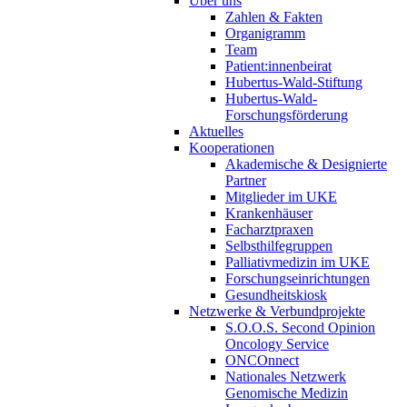
Über uns
Zahlen & Fakten
Organigramm
Team
Patient:innenbeirat
Hubertus-Wald-Stiftung
Hubertus-Wald-
Forschungsförderung
Aktuelles
Kooperationen
Akademische & Designierte
Partner
Mitglieder im UKE
Krankenhäuser
Facharztpraxen
Selbsthilfegruppen
Palliativmedizin im UKE
Forschungseinrichtungen
Gesundheitskiosk
Netzwerke & Verbundprojekte
S.O.O.S. Second Opinion
Oncology Service
ONCOnnect
Nationales Netzwerk
Genomische Medizin