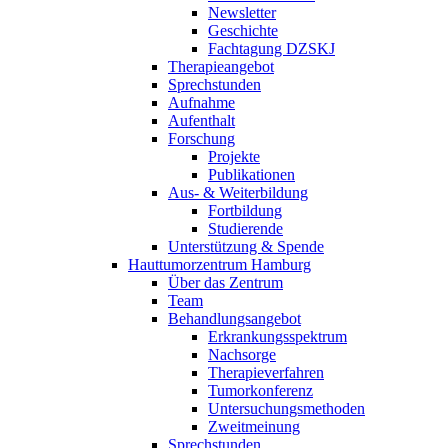
Newsletter
Geschichte
Fachtagung DZSKJ
Therapieangebot
Sprechstunden
Aufnahme
Aufenthalt
Forschung
Projekte
Publikationen
Aus- & Weiterbildung
Fortbildung
Studierende
Unterstützung & Spende
Hauttumorzentrum Hamburg
Über das Zentrum
Team
Behandlungsangebot
Erkrankungsspektrum
Nachsorge
Therapieverfahren
Tumorkonferenz
Untersuchungsmethoden
Zweitmeinung
Sprechstunden