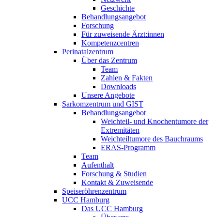
Geschichte
Behandlungsangebot
Forschung
Für zuweisende Ärzt:innen
Kompetenzcentren
Perinatalzentrum
Über das Zentrum
Team
Zahlen & Fakten
Downloads
Unsere Angebote
Sarkomzentrum und GIST
Behandlungsangebot
Weichteil- und Knochentumore der
Extremitäten
Weichteiltumore des Bauchraums
ERAS-Programm
Team
Aufenthalt
Forschung & Studien
Kontakt & Zuweisende
Speiseröhrenzentrum
UCC Hamburg
Das UCC Hamburg