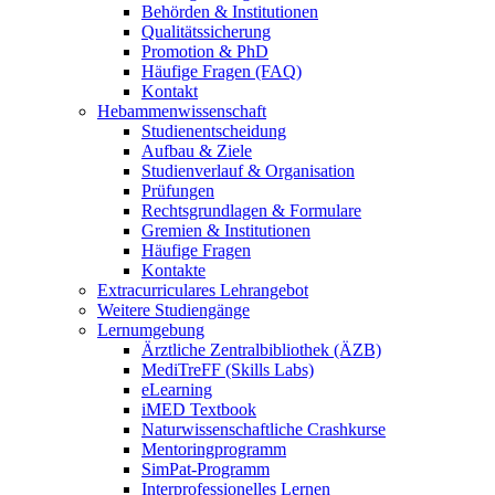
Behörden & Institutionen
Qualitätssicherung
Promotion & PhD
Häufige Fragen (FAQ)
Kontakt
Hebammenwissenschaft
Studienentscheidung
Aufbau & Ziele
Studienverlauf & Organisation
Prüfungen
Rechtsgrundlagen & Formulare
Gremien & Institutionen
Häufige Fragen
Kontakte
Extracurriculares Lehrangebot
Weitere Studiengänge
Lernumgebung
Ärztliche Zentralbibliothek (ÄZB)
MediTreFF (Skills Labs)
eLearning
iMED Textbook
Naturwissenschaftliche Crashkurse
Mentoringprogramm
SimPat-Programm
Interprofessionelles Lernen