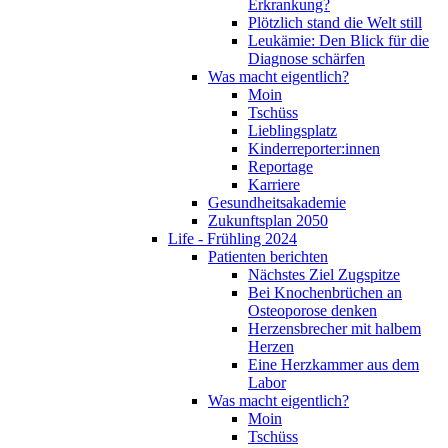
Erkrankung?
Plötzlich stand die Welt still
Leukämie: Den Blick für die
Diagnose schärfen
Was macht eigentlich?
Moin
Tschüss
Lieblingsplatz
Kinderreporter:innen
Reportage
Karriere
Gesundheitsakademie
Zukunftsplan 2050
Life - Frühling 2024
Patienten berichten
Nächstes Ziel Zugspitze
Bei Knochenbrüchen an
Osteoporose denken
Herzensbrecher mit halbem
Herzen
Eine Herzkammer aus dem
Labor
Was macht eigentlich?
Moin
Tschüss