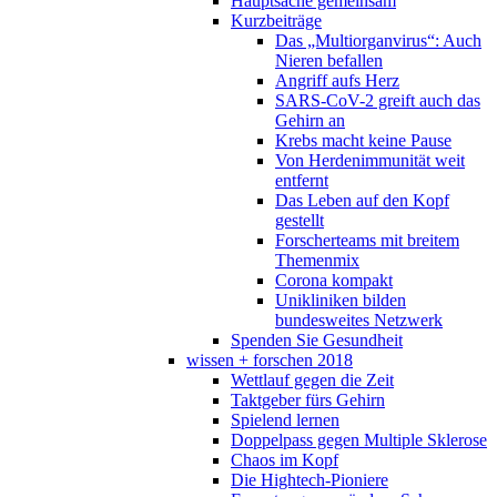
Hauptsache gemeinsam
Kurzbeiträge
Das „Multiorganvirus“: Auch
Nieren befallen
Angriff aufs Herz
SARS-CoV-2 greift auch das
Gehirn an
Krebs macht keine Pause
Von Herdenimmunität weit
entfernt
Das Leben auf den Kopf
gestellt
Forscherteams mit breitem
Themenmix
Corona kompakt
Unikliniken bilden
bundesweites Netzwerk
Spenden Sie Gesundheit
wissen + forschen 2018
Wettlauf gegen die Zeit
Taktgeber fürs Gehirn
Spielend lernen
Doppelpass gegen Multiple Sklerose
Chaos im Kopf
Die Hightech-Pioniere