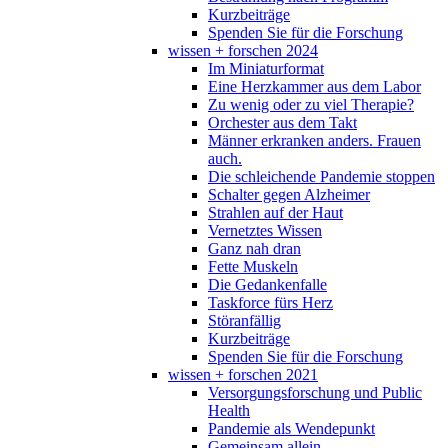
Kurzbeiträge
Spenden Sie für die Forschung
wissen + forschen 2024
Im Miniaturformat
Eine Herzkammer aus dem Labor
Zu wenig oder zu viel Therapie?
Orchester aus dem Takt
Männer erkranken anders. Frauen
auch.
Die schleichende Pandemie stoppen
Schalter gegen Alzheimer
Strahlen auf der Haut
Vernetztes Wissen
Ganz nah dran
Fette Muskeln
Die Gedankenfalle
Taskforce fürs Herz
Störanfällig
Kurzbeiträge
Spenden Sie für die Forschung
wissen + forschen 2021
Versorgungsforschung und Public
Health
Pandemie als Wendepunkt
Gemeinsam allein