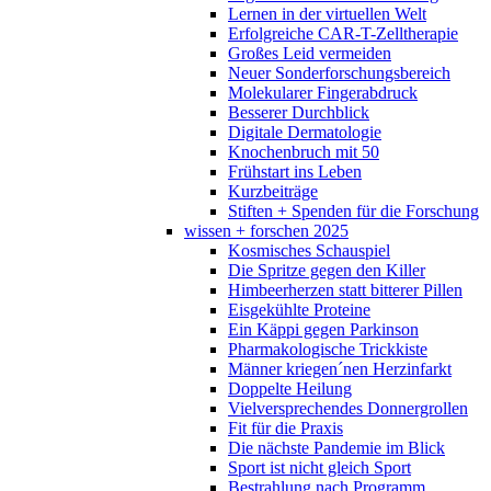
Lernen in der virtuellen Welt
Erfolgreiche CAR-T-Zelltherapie
Großes Leid vermeiden
Neuer Sonderforschungsbereich
Molekularer Fingerabdruck
Besserer Durchblick
Digitale Dermatologie
Knochenbruch mit 50
Frühstart ins Leben
Kurzbeiträge
Stiften + Spenden für die Forschung
wissen + forschen 2025
Kosmisches Schauspiel
Die Spritze gegen den Killer
Himbeerherzen statt bitterer Pillen
Eisgekühlte Proteine
Ein Käppi gegen Parkinson
Pharmakologische Trickkiste
Männer kriegen´nen Herzinfarkt
Doppelte Heilung
Vielversprechendes Donnergrollen
Fit für die Praxis
Die nächste Pandemie im Blick
Sport ist nicht gleich Sport
Bestrahlung nach Programm