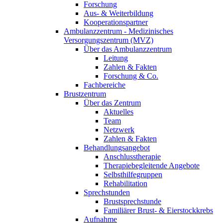
Forschung
Aus- & Weiterbildung
Kooperationspartner
Ambulanzzentrum - Medizinisches
Versorgungszentrum (MVZ)
Über das Ambulanzzentrum
Leitung
Zahlen & Fakten
Forschung & Co.
Fachbereiche
Brustzentrum
Über das Zentrum
Aktuelles
Team
Netzwerk
Zahlen & Fakten
Behandlungsangebot
Anschlusstherapie
Therapiebegleitende Angebote
Selbsthilfegruppen
Rehabilitation
Sprechstunden
Brustsprechstunde
Familiärer Brust- & Eierstockkrebs
Aufnahme