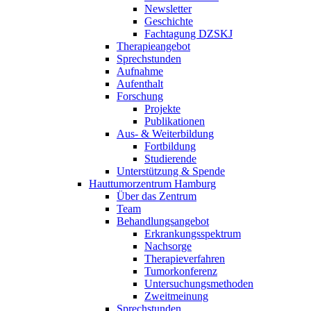
Newsletter
Geschichte
Fachtagung DZSKJ
Therapieangebot
Sprechstunden
Aufnahme
Aufenthalt
Forschung
Projekte
Publikationen
Aus- & Weiterbildung
Fortbildung
Studierende
Unterstützung & Spende
Hauttumorzentrum Hamburg
Über das Zentrum
Team
Behandlungsangebot
Erkrankungsspektrum
Nachsorge
Therapieverfahren
Tumorkonferenz
Untersuchungsmethoden
Zweitmeinung
Sprechstunden