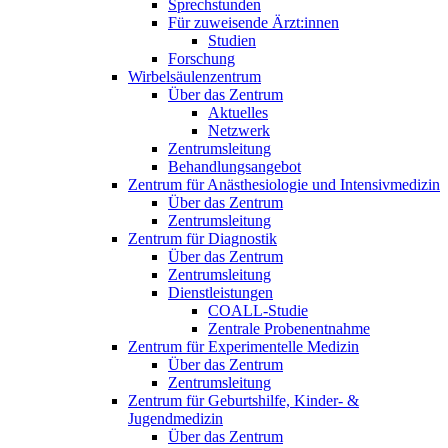
Sprechstunden
Für zuweisende Ärzt:innen
Studien
Forschung
Wirbelsäulenzentrum
Über das Zentrum
Aktuelles
Netzwerk
Zentrumsleitung
Behandlungsangebot
Zentrum für Anästhesiologie und Intensivmedizin
Über das Zentrum
Zentrumsleitung
Zentrum für Diagnostik
Über das Zentrum
Zentrumsleitung
Dienstleistungen
COALL-Studie
Zentrale Probenentnahme
Zentrum für Experimentelle Medizin
Über das Zentrum
Zentrumsleitung
Zentrum für Geburtshilfe, Kinder- &
Jugendmedizin
Über das Zentrum