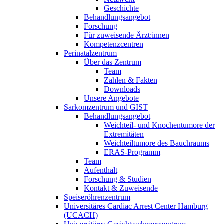
Geschichte
Behandlungsangebot
Forschung
Für zuweisende Ärzt:innen
Kompetenzcentren
Perinatalzentrum
Über das Zentrum
Team
Zahlen & Fakten
Downloads
Unsere Angebote
Sarkomzentrum und GIST
Behandlungsangebot
Weichteil- und Knochentumore der
Extremitäten
Weichteiltumore des Bauchraums
ERAS-Programm
Team
Aufenthalt
Forschung & Studien
Kontakt & Zuweisende
Speiseröhrenzentrum
Universitäres Cardiac Arrest Center Hamburg
(UCACH)