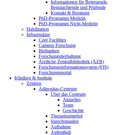
Informationen für Betreuende,
Begutachtende und Prüfende
Kontakt & Beratung
PhD-Programm Medizin
PhD-Programm Nicht-Medizin
Habilitation
Infrastruktur
Core Facilities
Campus Forschung
Biobanken
Forschungstierhaltung
Ärztliche Zentralbibliothek (ÄZB)
Forschungsinformationssystem (FIS)
Forschungsportal
Kliniken & Institute
Zentren
Adipositas-Centrum
Über das Centrum
Aktuelles
Team
Geschichte
Therapieangebot
Sprechstunden
Aufnahme
Aufenthalt