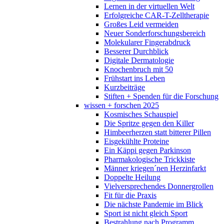
Lernen in der virtuellen Welt
Erfolgreiche CAR-T-Zelltherapie
Großes Leid vermeiden
Neuer Sonderforschungsbereich
Molekularer Fingerabdruck
Besserer Durchblick
Digitale Dermatologie
Knochenbruch mit 50
Frühstart ins Leben
Kurzbeiträge
Stiften + Spenden für die Forschung
wissen + forschen 2025
Kosmisches Schauspiel
Die Spritze gegen den Killer
Himbeerherzen statt bitterer Pillen
Eisgekühlte Proteine
Ein Käppi gegen Parkinson
Pharmakologische Trickkiste
Männer kriegen´nen Herzinfarkt
Doppelte Heilung
Vielversprechendes Donnergrollen
Fit für die Praxis
Die nächste Pandemie im Blick
Sport ist nicht gleich Sport
Bestrahlung nach Programm