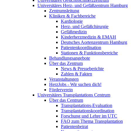
Universitäres Gesichtsschmerzzentrum
Universitäres Herz- und Gefäßzentrum Hamburg
Zentrumsleitung
Kliniken & Fachbereiche
Kardiologie
Herz- und Gefäßchirurgie
Gefäßmedizin
Kinderherzmedizin & EMAH
Deutsches Aortenzentrum Hamburg
Patientenkoordination
Stationen & Funktionsbereiche
Behandlungsangebote
Über das Zentrum
News & Presseberichte
Zahlen & Fakten
Veranstaltungen
HerzJobs - Wir suchen dich!
Förderverein
Universitäres Transplantations Centrum
Über das Centrum
Transplantations-Evaluation
Transplantationskoordination
Forschung und Lehre im UTC
FAQ zum Thema Transplantation
Patientenbeirat