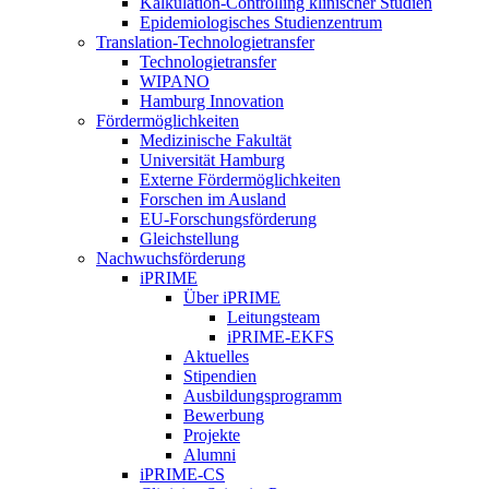
Kalkulation-Controlling klinischer Studien
Epidemiologisches Studienzentrum
Translation-Technologietransfer
Technologietransfer
WIPANO
Hamburg Innovation
Fördermöglichkeiten
Medizinische Fakultät
Universität Hamburg
Externe Fördermöglichkeiten
Forschen im Ausland
EU-Forschungsförderung
Gleichstellung
Nachwuchsförderung
iPRIME
Über iPRIME
Leitungsteam
iPRIME-EKFS
Aktuelles
Stipendien
Ausbildungsprogramm
Bewerbung
Projekte
Alumni
iPRIME-CS