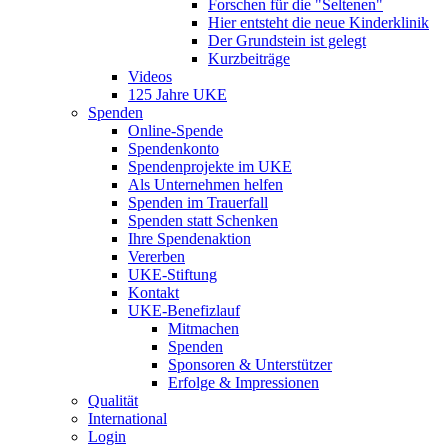
Forschen für die "Seltenen"
Hier entsteht die neue Kinderklinik
Der Grundstein ist gelegt
Kurzbeiträge
Videos
125 Jahre UKE
Spenden
Online-Spende
Spendenkonto
Spendenprojekte im UKE
Als Unternehmen helfen
Spenden im Trauerfall
Spenden statt Schenken
Ihre Spendenaktion
Vererben
UKE-Stiftung
Kontakt
UKE-Benefizlauf
Mitmachen
Spenden
Sponsoren & Unterstützer
Erfolge & Impressionen
Qualität
International
Login