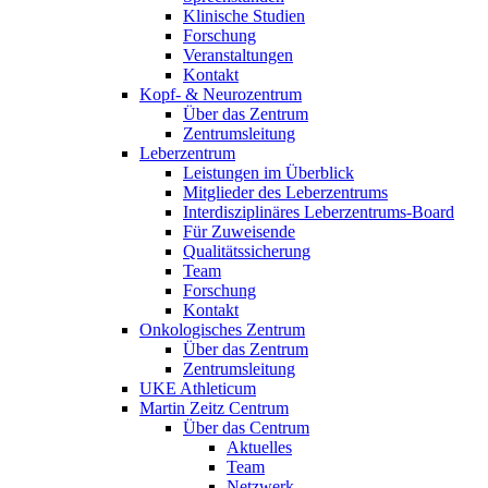
Klinische Studien
Forschung
Veranstaltungen
Kontakt
Kopf- & Neurozentrum
Über das Zentrum
Zentrumsleitung
Leberzentrum
Leistungen im Überblick
Mitglieder des Leberzentrums
Interdisziplinäres Leberzentrums-Board
Für Zuweisende
Qualitätssicherung
Team
Forschung
Kontakt
Onkologisches Zentrum
Über das Zentrum
Zentrumsleitung
UKE Athleticum
Martin Zeitz Centrum
Über das Centrum
Aktuelles
Team
Netzwerk