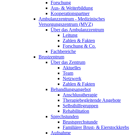
Forschung
Aus- & Weiterbildung
Kooperationspartner
Ambulanzzentrum - Medizinisches
Versorgungszentrum (MVZ)
Über das Ambulanzzentrum
Leitung
Zahlen & Fakten
Forschung & Co.
Fachbereiche
Brustzentrum
Über das Zentrum
Aktuelles
Team
Netzwerk
Zahlen & Fakten
Behandlungsangebot
Anschlusstherapie
Therapiebegleitende Angebote
Selbsthilfegruppen
Rehabilitation
Sprechstunden
Brustsprechstunde
Familiärer Brust- & Eierstockkrebs
Aufnahme