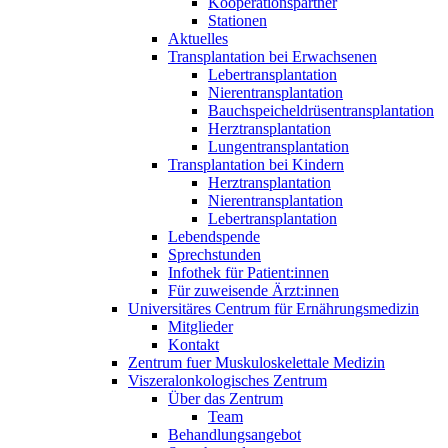
Kooperationspartner
Stationen
Aktuelles
Transplantation bei Erwachsenen
Lebertransplantation
Nierentransplantation
Bauchspeicheldrüsentransplantation
Herztransplantation
Lungentransplantation
Transplantation bei Kindern
Herztransplantation
Nierentransplantation
Lebertransplantation
Lebendspende
Sprechstunden
Infothek für Patient:innen
Für zuweisende Ärzt:innen
Universitäres Centrum für Ernährungsmedizin
Mitglieder
Kontakt
Zentrum fuer Muskuloskelettale Medizin
Viszeral­onkologisches Zentrum
Über das Zentrum
Team
Behandlungsangebot