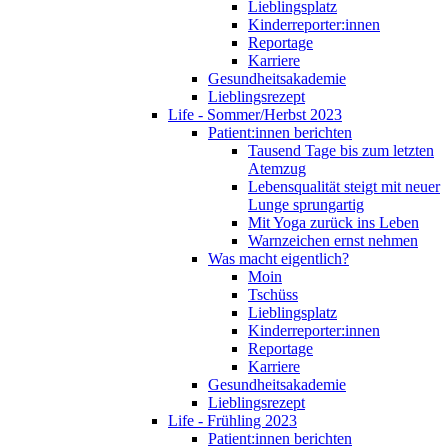
Lieblingsplatz
Kinderreporter:innen
Reportage
Karriere
Gesundheitsakademie
Lieblingsrezept
Life - Sommer/Herbst 2023
Patient:innen berichten
Tausend Tage bis zum letzten
Atemzug
Lebensqualität steigt mit neuer
Lunge sprungartig
Mit Yoga zurück ins Leben
Warnzeichen ernst nehmen
Was macht eigentlich?
Moin
Tschüss
Lieblingsplatz
Kinderreporter:innen
Reportage
Karriere
Gesundheitsakademie
Lieblingsrezept
Life - Frühling 2023
Patient:innen berichten