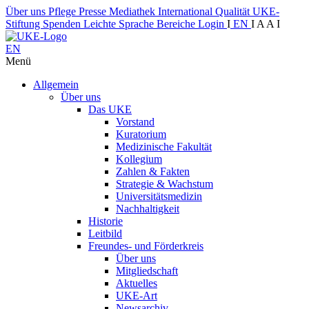
Über uns
Pflege
Presse
Mediathek
International
Qualität
UKE-
Stiftung
Spenden
Leichte Sprache
Bereiche
Login
I
EN
I
A
A
I
EN
Menü
Allgemein
Über uns
Das UKE
Vorstand
Kuratorium
Medizinische Fakultät
Kollegium
Zahlen & Fakten
Strategie & Wachstum
Universitätsmedizin
Nachhaltigkeit
Historie
Leitbild
Freundes- und Förderkreis
Über uns
Mitgliedschaft
Aktuelles
UKE-Art
Newsarchiv