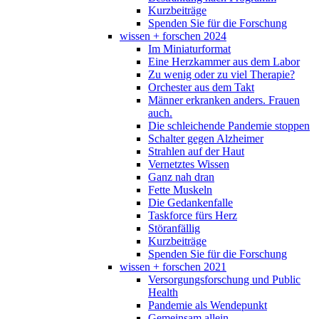
Kurzbeiträge
Spenden Sie für die Forschung
wissen + forschen 2024
Im Miniaturformat
Eine Herzkammer aus dem Labor
Zu wenig oder zu viel Therapie?
Orchester aus dem Takt
Männer erkranken anders. Frauen
auch.
Die schleichende Pandemie stoppen
Schalter gegen Alzheimer
Strahlen auf der Haut
Vernetztes Wissen
Ganz nah dran
Fette Muskeln
Die Gedankenfalle
Taskforce fürs Herz
Störanfällig
Kurzbeiträge
Spenden Sie für die Forschung
wissen + forschen 2021
Versorgungsforschung und Public
Health
Pandemie als Wendepunkt
Gemeinsam allein