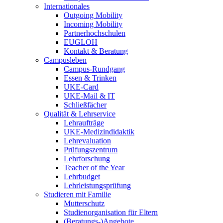
Internationales
Outgoing Mobility
Incoming Mobility
Partnerhochschulen
EUGLOH
Kontakt & Beratung
Campusleben
Campus-Rundgang
Essen & Trinken
UKE-Card
UKE-Mail & IT
Schließfächer
Qualität & Lehrservice
Lehraufträge
UKE-Medizindidaktik
Lehrevaluation
Prüfungszentrum
Lehrforschung
Teacher of the Year
Lehrbudget
Lehrleistungsprüfung
Studieren mit Familie
Mutterschutz
Studienorganisation für Eltern
(Beratungs-)Angebote