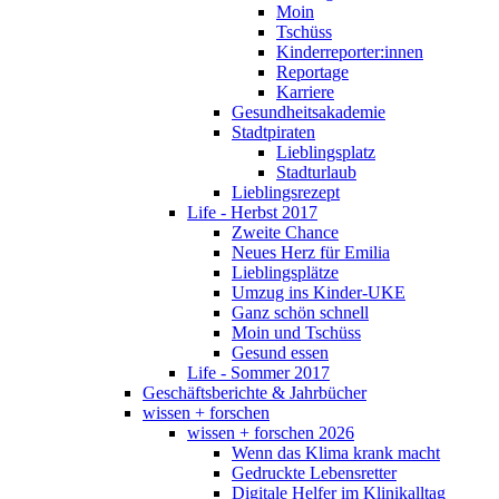
Moin
Tschüss
Kinderreporter:innen
Reportage
Karriere
Gesundheitsakademie
Stadtpiraten
Lieblingsplatz
Stadturlaub
Lieblingsrezept
Life - Herbst 2017
Zweite Chance
Neues Herz für Emilia
Lieblingsplätze
Umzug ins Kinder-UKE
Ganz schön schnell
Moin und Tschüss
Gesund essen
Life - Sommer 2017
Geschäftsberichte & Jahrbücher
wissen + forschen
wissen + forschen 2026
Wenn das Klima krank macht
Gedruckte Lebensretter
Digitale Helfer im Klinikalltag