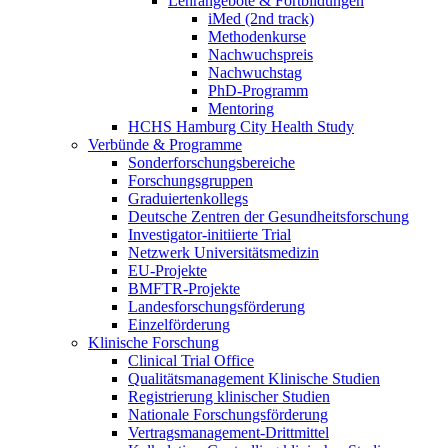
Lehrangebote & Fortbildungen
iMed (2nd track)
Methodenkurse
Nachwuchspreis
Nachwuchstag
PhD-Programm
Mentoring
HCHS Hamburg City Health Study
Verbünde & Programme
Sonderforschungsbereiche
Forschungsgruppen
Graduiertenkollegs
Deutsche Zentren der Gesundheitsforschung
Investigator-initiierte Trial
Netzwerk Universitätsmedizin
EU-Projekte
BMFTR-Projekte
Landesforschungsförderung
Einzelförderung
Klinische Forschung
Clinical Trial Office
Qualitätsmanagement Klinische Studien
Registrierung klinischer Studien
Nationale Forschungsförderung
Vertragsmanagement-Drittmittel