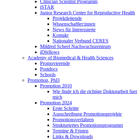
Clinician Scientist Programm
iSTAR
Junior Research Center for Reproductive Health
Projektleitende
Wissenschaftler:innen
News für Interessierte
Kontakt
Nationaler Verbund CERES
Mildred Scheel Nachwuchszentrum
iDfellows
Academy of Biomedical & Health Sciences
Promovierende
Postdocs
Schools
Promotion, PhD
Promotion 2010
Wie finde ich die richtige Doktorarbeit fuer
mich
Promotion 2024
Erste Schritte
Ausschreibung Promotionsprojekte
Promotionsverfahren
Strukturiertes Promotionsprogramm
Termine & Fristen
Links & Downloads