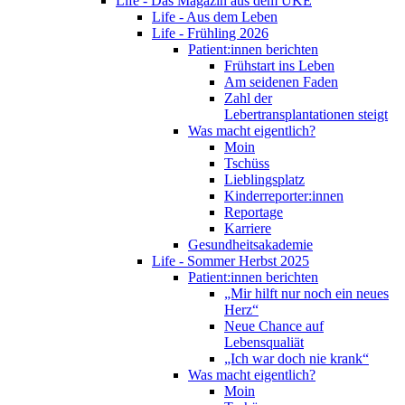
Life - Das Magazin aus dem UKE
Life - Aus dem Leben
Life - Frühling 2026
Patient:innen berichten
Frühstart ins Leben
Am seidenen Faden
Zahl der
Lebertransplantationen steigt
Was macht eigentlich?
Moin
Tschüss
Lieblingsplatz
Kinderreporter:innen
Reportage
Karriere
Gesundheitsakademie
Life - Sommer Herbst 2025
Patient:innen berichten
„Mir hilft nur noch ein neues
Herz“
Neue Chance auf
Lebensqualiät
„Ich war doch nie krank“
Was macht eigentlich?
Moin