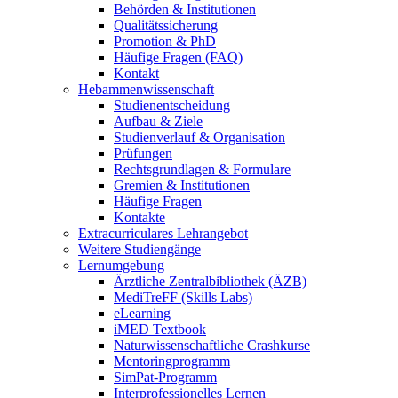
Behörden & Institutionen
Qualitätssicherung
Promotion & PhD
Häufige Fragen (FAQ)
Kontakt
Hebammenwissenschaft
Studienentscheidung
Aufbau & Ziele
Studienverlauf & Organisation
Prüfungen
Rechtsgrundlagen & Formulare
Gremien & Institutionen
Häufige Fragen
Kontakte
Extracurriculares Lehrangebot
Weitere Studiengänge
Lernumgebung
Ärztliche Zentralbibliothek (ÄZB)
MediTreFF (Skills Labs)
eLearning
iMED Textbook
Naturwissenschaftliche Crashkurse
Mentoringprogramm
SimPat-Programm
Interprofessionelles Lernen