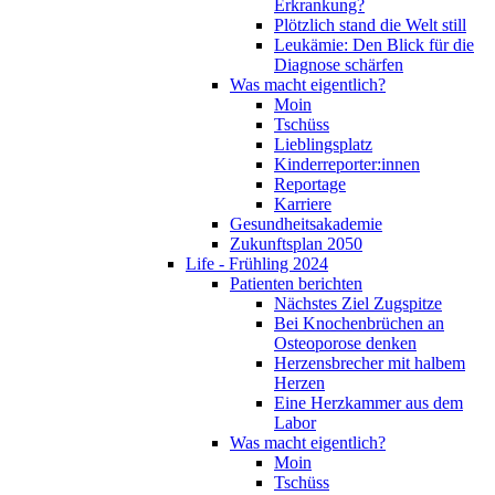
Erkrankung?
Plötzlich stand die Welt still
Leukämie: Den Blick für die
Diagnose schärfen
Was macht eigentlich?
Moin
Tschüss
Lieblingsplatz
Kinderreporter:innen
Reportage
Karriere
Gesundheitsakademie
Zukunftsplan 2050
Life - Frühling 2024
Patienten berichten
Nächstes Ziel Zugspitze
Bei Knochenbrüchen an
Osteoporose denken
Herzensbrecher mit halbem
Herzen
Eine Herzkammer aus dem
Labor
Was macht eigentlich?
Moin
Tschüss