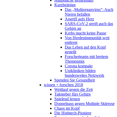
Hauptsache gemeinsam
Kurzbeiträge
Das „Multiorganvirus“: Auch
Nieren befallen
Angriff aufs Herz
SARS-CoV-2 greift auch das
Gehirn an
Krebs macht keine Pause
Von Herdenimmunität weit
entfernt
Das Leben auf den Kopf
gestellt
Forscherteams mit breitem
Themenmix
Corona kompakt
Unikliniken bilden
bundesweites Netzwerk
Spenden Sie Gesundheit
wissen + forschen 2018
Wettlauf gegen die Zeit
Taktgeber fürs Gehirn
Spielend lernen
Doppelpass gegen Multiple Sklerose
Chaos im Kopf
Die Hightech-Pioniere