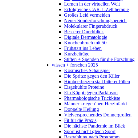
Lernen in der virtuellen Welt
Erfolgreiche CAR-T-Zelltherapie
Großes Leid vermeiden
Neuer Sonderforschungsbereich
Molekularer Fingerabdruck
Besserer Durchblick
Digitale Dermatologie
Knochenbruch mit 50
Frühstart ins Leben
Kurzbeiträge
Stiften + Spenden für die Forschung
wissen + forschen 2025
Kosmisches Schauspiel
Die Spritze gegen den Killer
Himbeerherzen statt bitterer Pillen
Eisgekühlte Proteine
Ein Käppi gegen Parkinson
Pharmakologische Trickkiste
Männer kriegen´nen Herzinfarkt
Doppelte Heilung
Vielversprechendes Donnergrollen
Fit für die Praxis
Die nächste Pandemie im Blick
Sport ist nicht gleich Sport
Bestrahlung nach Programm