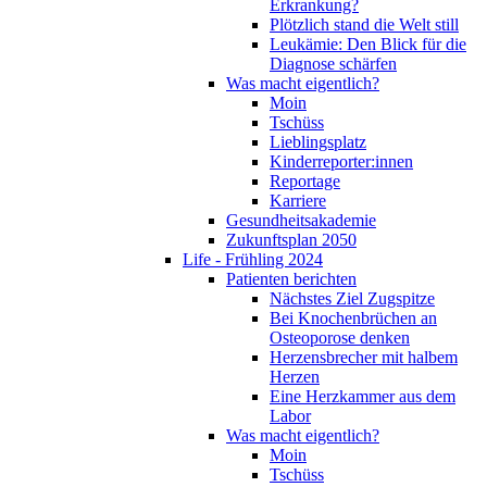
Erkrankung?
Plötzlich stand die Welt still
Leukämie: Den Blick für die
Diagnose schärfen
Was macht eigentlich?
Moin
Tschüss
Lieblingsplatz
Kinderreporter:innen
Reportage
Karriere
Gesundheitsakademie
Zukunftsplan 2050
Life - Frühling 2024
Patienten berichten
Nächstes Ziel Zugspitze
Bei Knochenbrüchen an
Osteoporose denken
Herzensbrecher mit halbem
Herzen
Eine Herzkammer aus dem
Labor
Was macht eigentlich?
Moin
Tschüss