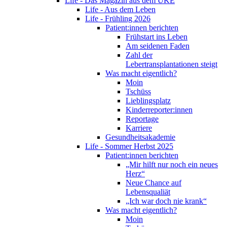
Life - Das Magazin aus dem UKE
Life - Aus dem Leben
Life - Frühling 2026
Patient:innen berichten
Frühstart ins Leben
Am seidenen Faden
Zahl der
Lebertransplantationen steigt
Was macht eigentlich?
Moin
Tschüss
Lieblingsplatz
Kinderreporter:innen
Reportage
Karriere
Gesundheitsakademie
Life - Sommer Herbst 2025
Patient:innen berichten
„Mir hilft nur noch ein neues
Herz“
Neue Chance auf
Lebensqualiät
„Ich war doch nie krank“
Was macht eigentlich?
Moin