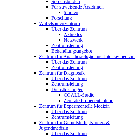
Sprechstunden
Für zuweisende Ärzt:innen
Studien
Forschung
Wirbelsäulenzentrum
Über das Zentrum
Aktuelles
Netzwerk
Zentrumsleitung
Behandlungsangebot
Zentrum für Anästhesiologie und Intensivmedizin
Über das Zentrum
Zentrumsleitung
Zentrum für Diagnostik
Über das Zentrum
Zentrumsleitung
Dienstleistungen
COALL-Studie
Zentrale Probenentnahme
Zentrum für Experimentelle Medizin
Über das Zentrum
Zentrumsleitung
Zentrum für Geburtshilfe, Kinder- &
Jugendmedizin
Über das Zentrum