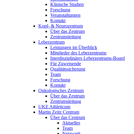
Klinische Studien
Forschung
Veranstaltungen
Kontakt
Kopf- & Neurozentrum
Über das Zentrum
Zentrumsleitung
Leberzentrum
Leistungen im Überblick
Mitglieder des Leberzentrums
Interdisziplinäres Leberzentrums-Board
Für Zuweisende
Qualitätssicherung
Team
Forschung
Kontakt
Onkologisches Zentrum
Über das Zentrum
Zentrumsleitung
UKE Athleticum
Martin Zeitz Centrum
Über das Centrum
Aktuelles
Team
Netzwerk