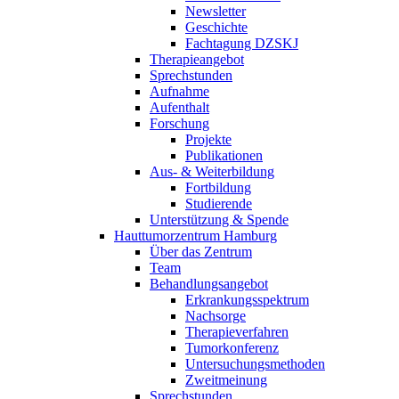
Newsletter
Geschichte
Fachtagung DZSKJ
Therapieangebot
Sprechstunden
Aufnahme
Aufenthalt
Forschung
Projekte
Publikationen
Aus- & Weiterbildung
Fortbildung
Studierende
Unterstützung & Spende
Hauttumorzentrum Hamburg
Über das Zentrum
Team
Behandlungsangebot
Erkrankungsspektrum
Nachsorge
Therapieverfahren
Tumorkonferenz
Untersuchungsmethoden
Zweitmeinung
Sprechstunden