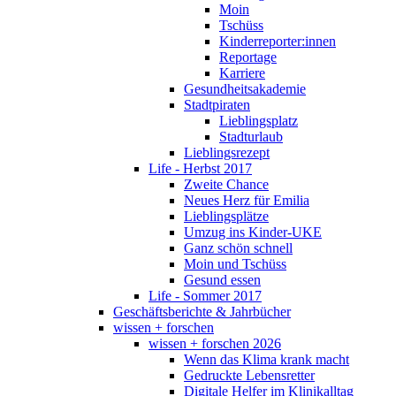
Moin
Tschüss
Kinderreporter:innen
Reportage
Karriere
Gesundheitsakademie
Stadtpiraten
Lieblingsplatz
Stadturlaub
Lieblingsrezept
Life - Herbst 2017
Zweite Chance
Neues Herz für Emilia
Lieblingsplätze
Umzug ins Kinder-UKE
Ganz schön schnell
Moin und Tschüss
Gesund essen
Life - Sommer 2017
Geschäftsberichte & Jahrbücher
wissen + forschen
wissen + forschen 2026
Wenn das Klima krank macht
Gedruckte Lebensretter
Digitale Helfer im Klinikalltag