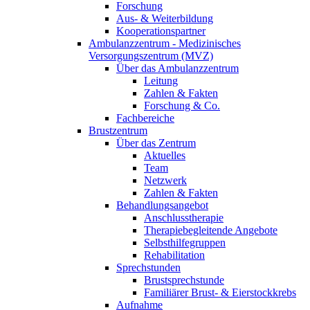
Forschung
Aus- & Weiterbildung
Kooperationspartner
Ambulanzzentrum - Medizinisches
Versorgungszentrum (MVZ)
Über das Ambulanzzentrum
Leitung
Zahlen & Fakten
Forschung & Co.
Fachbereiche
Brustzentrum
Über das Zentrum
Aktuelles
Team
Netzwerk
Zahlen & Fakten
Behandlungsangebot
Anschlusstherapie
Therapiebegleitende Angebote
Selbsthilfegruppen
Rehabilitation
Sprechstunden
Brustsprechstunde
Familiärer Brust- & Eierstockkrebs
Aufnahme