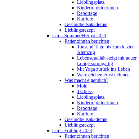
Lieblingsplatz
Kinderreporter:innen
Reportage
Karriere
Gesundheitsakademie
Lieblingsrezept
Life - Sommer/Herbst 2023
Patient:innen berichten
Tausend Tage bis zum letzten
Atemzug
Lebensqualität steigt mit neuer
Lunge sprungartig
Mit Yoga zurück ins Leben
Warnzeichen ernst nehmen
Was macht eigentlich?
Moin
Tschüss
Lieblingsplatz
Kinderreporter:innen
Reportage
Karriere
Gesundheitsakademie
Lieblingsrezept
Life - Frühling 2023
Patient:innen berichten