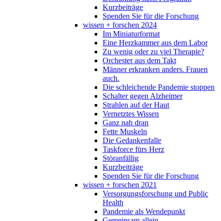
Kurzbeiträge
Spenden Sie für die Forschung
wissen + forschen 2024
Im Miniaturformat
Eine Herzkammer aus dem Labor
Zu wenig oder zu viel Therapie?
Orchester aus dem Takt
Männer erkranken anders. Frauen
auch.
Die schleichende Pandemie stoppen
Schalter gegen Alzheimer
Strahlen auf der Haut
Vernetztes Wissen
Ganz nah dran
Fette Muskeln
Die Gedankenfalle
Taskforce fürs Herz
Störanfällig
Kurzbeiträge
Spenden Sie für die Forschung
wissen + forschen 2021
Versorgungsforschung und Public
Health
Pandemie als Wendepunkt
Gemeinsam allein