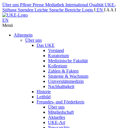
Über uns
Pflege
Presse
Mediathek
International
Qualität
UKE-
Stiftung
Spenden
Leichte Sprache
Bereiche
Login
I
EN
I
A
A
I
EN
Menü
Allgemein
Über uns
Das UKE
Vorstand
Kuratorium
Medizinische Fakultät
Kollegium
Zahlen & Fakten
Strategie & Wachstum
Universitätsmedizin
Nachhaltigkeit
Historie
Leitbild
Freundes- und Förderkreis
Über uns
Mitgliedschaft
Aktuelles
UKE-Art
Newsarchiv