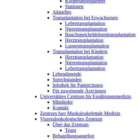
Kooperationspartner
Stationen
Aktuelles
Transplantation bei Erwachsenen
Lebertransplantation
Nierentransplantation
Bauchspeicheldrüsentransplantation
Herztransplantation
Lungentransplantation
Transplantation bei Kindern
Herztransplantation
Nierentransplantation
Lebertransplantation
Lebendspende
Sprechstunden
Infothek für Patient:innen
Für zuweisende Ärzt:innen
Universitäres Centrum für Ernährungsmedizin
Mitglieder
Kontakt
Zentrum fuer Muskuloskelettale Medizin
Viszeral­onkologisches Zentrum
Über das Zentrum
Team
Behandlungsangebot