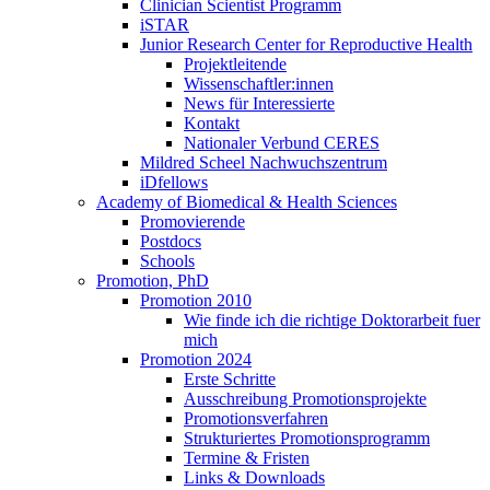
Clinician Scientist Programm
iSTAR
Junior Research Center for Reproductive Health
Projektleitende
Wissenschaftler:innen
News für Interessierte
Kontakt
Nationaler Verbund CERES
Mildred Scheel Nachwuchszentrum
iDfellows
Academy of Biomedical & Health Sciences
Promovierende
Postdocs
Schools
Promotion, PhD
Promotion 2010
Wie finde ich die richtige Doktorarbeit fuer
mich
Promotion 2024
Erste Schritte
Ausschreibung Promotionsprojekte
Promotionsverfahren
Strukturiertes Promotionsprogramm
Termine & Fristen
Links & Downloads