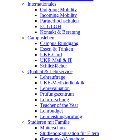
Internationales
Outgoing Mobility
Incoming Mobility
Partnerhochschulen
EUGLOH
Kontakt & Beratung
Campusleben
Campus-Rundgang
Essen & Trinken
UKE-Card
UKE-Mail & IT
Schließfächer
Qualität & Lehrservice
Lehraufträge
UKE-Medizindidaktik
Lehrevaluation
Prüfungszentrum
Lehrforschung
Teacher of the Year
Lehrbudget
Lehrleistungsprüfung
Studieren mit Familie
Mutterschutz
Studienorganisation für Eltern
(Beratungs-)Angebote