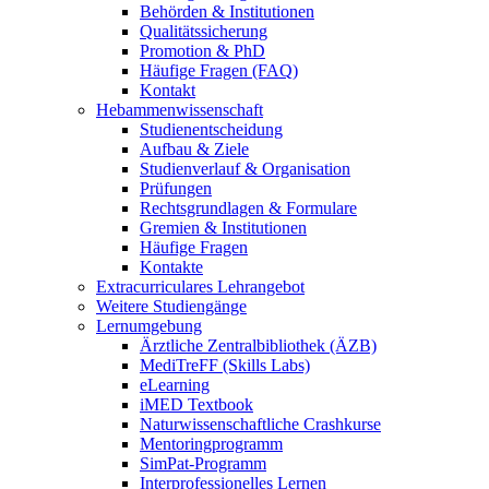
Behörden & Institutionen
Qualitätssicherung
Promotion & PhD
Häufige Fragen (FAQ)
Kontakt
Hebammenwissenschaft
Studienentscheidung
Aufbau & Ziele
Studienverlauf & Organisation
Prüfungen
Rechtsgrundlagen & Formulare
Gremien & Institutionen
Häufige Fragen
Kontakte
Extracurriculares Lehrangebot
Weitere Studiengänge
Lernumgebung
Ärztliche Zentralbibliothek (ÄZB)
MediTreFF (Skills Labs)
eLearning
iMED Textbook
Naturwissenschaftliche Crashkurse
Mentoringprogramm
SimPat-Programm
Interprofessionelles Lernen