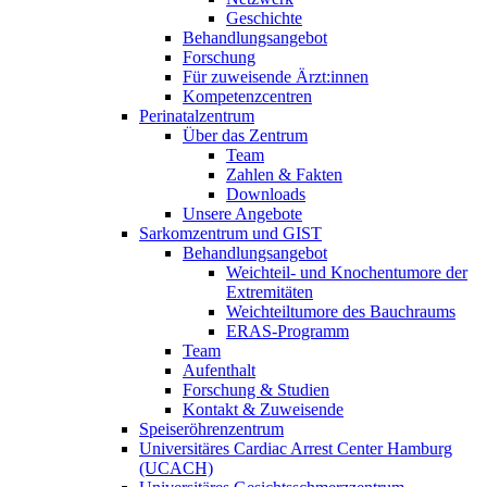
Geschichte
Behandlungsangebot
Forschung
Für zuweisende Ärzt:innen
Kompetenzcentren
Perinatalzentrum
Über das Zentrum
Team
Zahlen & Fakten
Downloads
Unsere Angebote
Sarkomzentrum und GIST
Behandlungsangebot
Weichteil- und Knochentumore der
Extremitäten
Weichteiltumore des Bauchraums
ERAS-Programm
Team
Aufenthalt
Forschung & Studien
Kontakt & Zuweisende
Speiseröhrenzentrum
Universitäres Cardiac Arrest Center Hamburg
(UCACH)