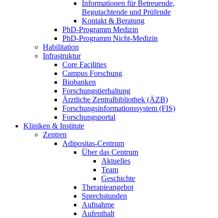
Informationen für Betreuende,
Begutachtende und Prüfende
Kontakt & Beratung
PhD-Programm Medizin
PhD-Programm Nicht-Medizin
Habilitation
Infrastruktur
Core Facilities
Campus Forschung
Biobanken
Forschungstierhaltung
Ärztliche Zentralbibliothek (ÄZB)
Forschungsinformationssystem (FIS)
Forschungsportal
Kliniken & Institute
Zentren
Adipositas-Centrum
Über das Centrum
Aktuelles
Team
Geschichte
Therapieangebot
Sprechstunden
Aufnahme
Aufenthalt