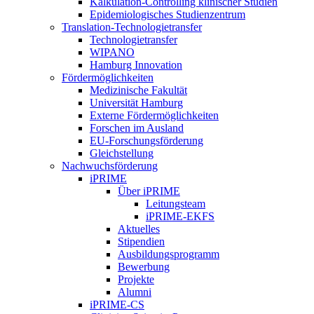
Kalkulation-Controlling klinischer Studien
Epidemiologisches Studienzentrum
Translation-Technologietransfer
Technologietransfer
WIPANO
Hamburg Innovation
Fördermöglichkeiten
Medizinische Fakultät
Universität Hamburg
Externe Fördermöglichkeiten
Forschen im Ausland
EU-Forschungsförderung
Gleichstellung
Nachwuchsförderung
iPRIME
Über iPRIME
Leitungsteam
iPRIME-EKFS
Aktuelles
Stipendien
Ausbildungsprogramm
Bewerbung
Projekte
Alumni
iPRIME-CS