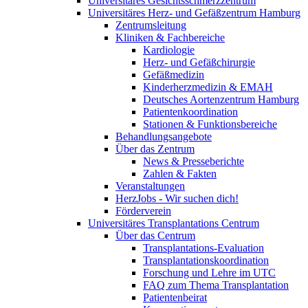
Universitäres Gesichtsschmerzzentrum
Universitäres Herz- und Gefäßzentrum Hamburg
Zentrumsleitung
Kliniken & Fachbereiche
Kardiologie
Herz- und Gefäßchirurgie
Gefäßmedizin
Kinderherzmedizin & EMAH
Deutsches Aortenzentrum Hamburg
Patientenkoordination
Stationen & Funktionsbereiche
Behandlungsangebote
Über das Zentrum
News & Presseberichte
Zahlen & Fakten
Veranstaltungen
HerzJobs - Wir suchen dich!
Förderverein
Universitäres Transplantations Centrum
Über das Centrum
Transplantations-Evaluation
Transplantationskoordination
Forschung und Lehre im UTC
FAQ zum Thema Transplantation
Patientenbeirat