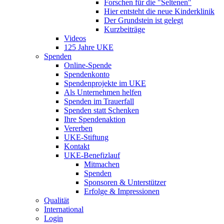
Forschen für die "Seltenen"
Hier entsteht die neue Kinderklinik
Der Grundstein ist gelegt
Kurzbeiträge
Videos
125 Jahre UKE
Spenden
Online-Spende
Spendenkonto
Spendenprojekte im UKE
Als Unternehmen helfen
Spenden im Trauerfall
Spenden statt Schenken
Ihre Spendenaktion
Vererben
UKE-Stiftung
Kontakt
UKE-Benefizlauf
Mitmachen
Spenden
Sponsoren & Unterstützer
Erfolge & Impressionen
Qualität
International
Login