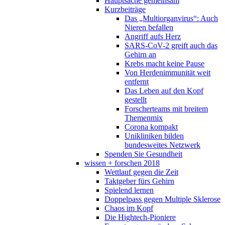
Hauptsache gemeinsam
Kurzbeiträge
Das „Multiorganvirus“: Auch
Nieren befallen
Angriff aufs Herz
SARS-CoV-2 greift auch das
Gehirn an
Krebs macht keine Pause
Von Herdenimmunität weit
entfernt
Das Leben auf den Kopf
gestellt
Forscherteams mit breitem
Themenmix
Corona kompakt
Unikliniken bilden
bundesweites Netzwerk
Spenden Sie Gesundheit
wissen + forschen 2018
Wettlauf gegen die Zeit
Taktgeber fürs Gehirn
Spielend lernen
Doppelpass gegen Multiple Sklerose
Chaos im Kopf
Die Hightech-Pioniere