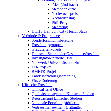
Lehrangebote & Fortbildungen
iMed (2nd track)
Methodenkurse
Nachwuchspreis
Nachwuchstag
PhD-Programm
Mentoring
HCHS Hamburg City Health Study
Verbünde & Programme
Sonderforschungsbereiche
Forschungsgruppen
Graduiertenkollegs
Deutsche Zentren der Gesundheitsforschung
Investigator-initiierte Trial
Netzwerk Universitätsmedizin
EU-Projekte
BMFTR-Projekte
Landesforschungsförderung
Einzelförderung
Klinische Forschung
Clinical Trial Office
Qualitätsmanagement Klinische Studien
Registrierung klinischer Studien
Nationale Forschungsförderung
Vertragsmanagement-Drittmittel