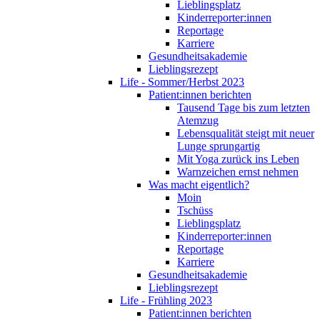
Lieblingsplatz
Kinderreporter:innen
Reportage
Karriere
Gesundheitsakademie
Lieblingsrezept
Life - Sommer/Herbst 2023
Patient:innen berichten
Tausend Tage bis zum letzten
Atemzug
Lebensqualität steigt mit neuer
Lunge sprungartig
Mit Yoga zurück ins Leben
Warnzeichen ernst nehmen
Was macht eigentlich?
Moin
Tschüss
Lieblingsplatz
Kinderreporter:innen
Reportage
Karriere
Gesundheitsakademie
Lieblingsrezept
Life - Frühling 2023
Patient:innen berichten