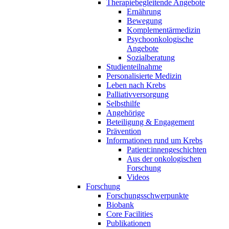
Therapiebegleitende Angebote
Ernährung
Bewegung
Komplementärmedizin
Psychoonkologische
Angebote
Sozialberatung
Studienteilnahme
Personalisierte Medizin
Leben nach Krebs
Palliativversorgung
Selbsthilfe
Angehörige
Beteiligung & Engagement
Prävention
Informationen rund um Krebs
Patient:innengeschichten
Aus der onkologischen
Forschung
Videos
Forschung
Forschungsschwerpunkte
Biobank
Core Facilities
Publikationen