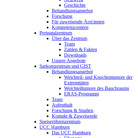
Geschichte
Behandlungsangebot
Forschung
Für zuweisende Ärzt:innen
Kompetenzcentren
Perinatalzentrum
Über das Zentrum
Team
Zahlen & Fakten
Downloads
Unsere Angebote
Sarkomzentrum und GIST
Behandlungsangebot
Weichteil- und Knochentumore der
Extremitäten
Weichteiltumore des Bauchraums
ERAS-Programm
Team
Aufenthalt
Forschung & Studien
Kontakt & Zuweisende
Speiseröhrenzentrum
UCC Hamburg
Das UCC Hamburg