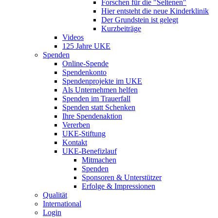
Forschen für die "Seltenen"
Hier entsteht die neue Kinderklinik
Der Grundstein ist gelegt
Kurzbeiträge
Videos
125 Jahre UKE
Spenden
Online-Spende
Spendenkonto
Spendenprojekte im UKE
Als Unternehmen helfen
Spenden im Trauerfall
Spenden statt Schenken
Ihre Spendenaktion
Vererben
UKE-Stiftung
Kontakt
UKE-Benefizlauf
Mitmachen
Spenden
Sponsoren & Unterstützer
Erfolge & Impressionen
Qualität
International
Login