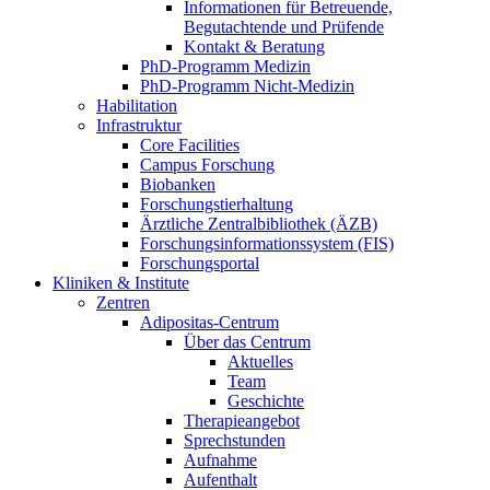
Informationen für Betreuende,
Begutachtende und Prüfende
Kontakt & Beratung
PhD-Programm Medizin
PhD-Programm Nicht-Medizin
Habilitation
Infrastruktur
Core Facilities
Campus Forschung
Biobanken
Forschungstierhaltung
Ärztliche Zentralbibliothek (ÄZB)
Forschungsinformationssystem (FIS)
Forschungsportal
Kliniken & Institute
Zentren
Adipositas-Centrum
Über das Centrum
Aktuelles
Team
Geschichte
Therapieangebot
Sprechstunden
Aufnahme
Aufenthalt