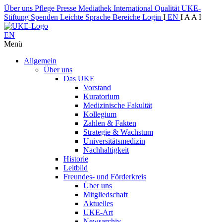
Über uns
Pflege
Presse
Mediathek
International
Qualität
UKE-
Stiftung
Spenden
Leichte Sprache
Bereiche
Login
I
EN
I
A
A
I
EN
Menü
Allgemein
Über uns
Das UKE
Vorstand
Kuratorium
Medizinische Fakultät
Kollegium
Zahlen & Fakten
Strategie & Wachstum
Universitätsmedizin
Nachhaltigkeit
Historie
Leitbild
Freundes- und Förderkreis
Über uns
Mitgliedschaft
Aktuelles
UKE-Art
Newsarchiv