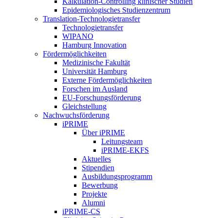
Kalkulation-Controlling klinischer Studien
Epidemiologisches Studienzentrum
Translation-Technologietransfer
Technologietransfer
WIPANO
Hamburg Innovation
Fördermöglichkeiten
Medizinische Fakultät
Universität Hamburg
Externe Fördermöglichkeiten
Forschen im Ausland
EU-Forschungsförderung
Gleichstellung
Nachwuchsförderung
iPRIME
Über iPRIME
Leitungsteam
iPRIME-EKFS
Aktuelles
Stipendien
Ausbildungsprogramm
Bewerbung
Projekte
Alumni
iPRIME-CS