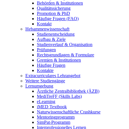
Behörden & Institutionen
Qualitätssicherung
Promotion & PhD
Häufige Fragen (FAQ)
Kontakt
Hebammenwissenschaft
Studienentscheidung
Aufbau & Ziele
Studienverlauf & Organisation
Prüfungen
Rechtsgrundlagen & Formulare
Gremien & Institutionen
Häufige Fragen
Kontakte
Extracurriculares Lehrangebot
Weitere Studiengänge
Lernumgebung
Ärztliche Zentralbibliothek (ÄZB)
MediTreFF (Skills Labs)
eLearning
iMED Textbook
Naturwissenschaftliche Crashkurse
Mentoringprogramm
SimPat-Programm
Interprofessionelles Lernen