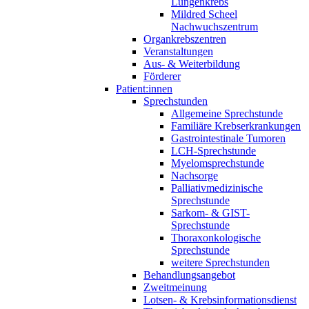
Lungenkrebs
Mildred Scheel
Nachwuchszentrum
Organkrebszentren
Veranstaltungen
Aus- & Weiterbildung
Förderer
Patient:innen
Sprechstunden
Allgemeine Sprechstunde
Familiäre Krebserkrankungen
Gastrointestinale Tumoren
LCH-Sprechstunde
Myelomsprechstunde
Nachsorge
Palliativmedizinische
Sprechstunde
Sarkom- & GIST-
Sprechstunde
Thoraxonkologische
Sprechstunde
weitere Sprechstunden
Behandlungsangebot
Zweitmeinung
Lotsen- & Krebsinformationsdienst