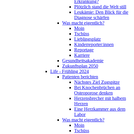
Erkrankung?
Plötzlich stand die Welt still
Leukämie: Den Blick für die
Diagnose schärfen
Was macht eigentlich?
Moin
Tschüss
Lieblingsplatz
Kinderreporter:innen
Reportage
Karriere
Gesundheitsakademie
Zukunftsplan 2050
Life - Frühling 2024
Patienten berichten
Nächstes Ziel Zugspitze
Bei Knochenbrüchen an
Osteoporose denken
Herzensbrecher mit halbem
Herzen
Eine Herzkammer aus dem
Labor
Was macht eigentlich?
Moin
Tschüss