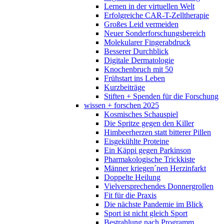
Lernen in der virtuellen Welt
Erfolgreiche CAR-T-Zelltherapie
Großes Leid vermeiden
Neuer Sonderforschungsbereich
Molekularer Fingerabdruck
Besserer Durchblick
Digitale Dermatologie
Knochenbruch mit 50
Frühstart ins Leben
Kurzbeiträge
Stiften + Spenden für die Forschung
wissen + forschen 2025
Kosmisches Schauspiel
Die Spritze gegen den Killer
Himbeerherzen statt bitterer Pillen
Eisgekühlte Proteine
Ein Käppi gegen Parkinson
Pharmakologische Trickkiste
Männer kriegen´nen Herzinfarkt
Doppelte Heilung
Vielversprechendes Donnergrollen
Fit für die Praxis
Die nächste Pandemie im Blick
Sport ist nicht gleich Sport
Bestrahlung nach Programm