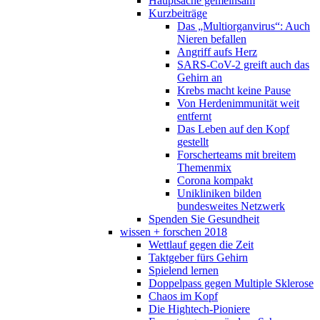
Hauptsache gemeinsam
Kurzbeiträge
Das „Multiorganvirus“: Auch
Nieren befallen
Angriff aufs Herz
SARS-CoV-2 greift auch das
Gehirn an
Krebs macht keine Pause
Von Herdenimmunität weit
entfernt
Das Leben auf den Kopf
gestellt
Forscherteams mit breitem
Themenmix
Corona kompakt
Unikliniken bilden
bundesweites Netzwerk
Spenden Sie Gesundheit
wissen + forschen 2018
Wettlauf gegen die Zeit
Taktgeber fürs Gehirn
Spielend lernen
Doppelpass gegen Multiple Sklerose
Chaos im Kopf
Die Hightech-Pioniere