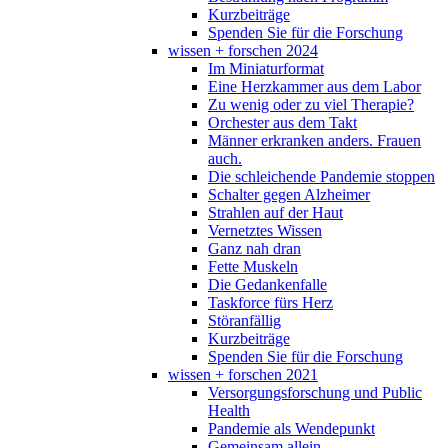
Kurzbeiträge
Spenden Sie für die Forschung
wissen + forschen 2024
Im Miniaturformat
Eine Herzkammer aus dem Labor
Zu wenig oder zu viel Therapie?
Orchester aus dem Takt
Männer erkranken anders. Frauen
auch.
Die schleichende Pandemie stoppen
Schalter gegen Alzheimer
Strahlen auf der Haut
Vernetztes Wissen
Ganz nah dran
Fette Muskeln
Die Gedankenfalle
Taskforce fürs Herz
Störanfällig
Kurzbeiträge
Spenden Sie für die Forschung
wissen + forschen 2021
Versorgungsforschung und Public
Health
Pandemie als Wendepunkt
Gemeinsam allein