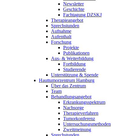
Newsletter
Geschichte
Fachtagung DZSKJ
Therapieangebot
Sprechstunden
Aufnahme
Aufenthalt
Forschung
Projekte
Publikationen
Aus- & Weiterbildung
Fortbildung
Studierende
Unterstützung & Spende
Hauttumorzentrum Hamburg
Über das Zentrum
Team
Behandlungsangebot
Erkrankungsspektrum
Nachsorge
Therapieverfahren
Tumorkonferenz
Untersuchungsmethoden
Zweitmeinung
Sprechstunden