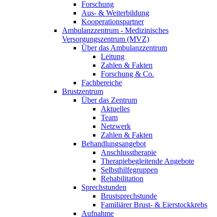
Forschung
Aus- & Weiterbildung
Kooperationspartner
Ambulanzzentrum - Medizinisches
Versorgungszentrum (MVZ)
Über das Ambulanzzentrum
Leitung
Zahlen & Fakten
Forschung & Co.
Fachbereiche
Brustzentrum
Über das Zentrum
Aktuelles
Team
Netzwerk
Zahlen & Fakten
Behandlungsangebot
Anschlusstherapie
Therapiebegleitende Angebote
Selbsthilfegruppen
Rehabilitation
Sprechstunden
Brustsprechstunde
Familiärer Brust- & Eierstockkrebs
Aufnahme