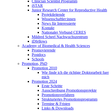
Clinician Scientist Programm
iSTAR
Junior Research Center for Reproductive Health
Projektleitende
Wissenschaftler:innen
News für Interessierte
Kontakt
Nationaler Verbund CERES
Mildred Scheel Nachwuchszentrum
iDfellows
Academy of Biomedical & Health Sciences
Promovierende
Postdocs
Schools
Promotion, PhD
Promotion 2010
Wie finde ich die richtige Doktorarbeit fuer
mich
Promotion 2024
Erste Schritte
Ausschreibung Promotionsprojekte
Promotionsverfahren
Strukturiertes Promotionsprogramm
Termine & Fristen
Links & Downloads