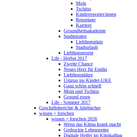
Moin
Tschüss
Kinderreporter:innen
Reportage
Karriere
Gesundheitsakademie
Stadtpiraten
Lieblingsplatz
Stadturlaub
Lieblingsrezept
Life - Herbst 2017
Zweite Chance
Neues Herz für Emilia
Lieblingsplätze
Umzug ins Kinder-UKE
Ganz schön schnell
Moin und Tschüss
Gesund essen
Life - Sommer 2017
Geschäftsberichte & Jahrbücher
wissen + forschen
wissen + forschen 2026
Wenn das Klima krank macht
Gedruckte Lebensretter
Digitale Helfer im Klinikalltag