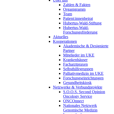
Über uns
Zahlen & Fakten
Organigramm
Team
Patient:innenbeirat
Hubertus-Wald-Stiftung
Hubertus-Wald-
Forschungsförderung
Aktuelles
Kooperationen
Akademische & Designierte
Partner
Mitglieder im UKE
Krankenhäuser
Facharztpraxen
Selbsthilfegruppen
Palliativmedizin im UKE
Forschungseinrichtungen
Gesundheitskiosk
Netzwerke & Verbundprojekte
S.O.O.S. Second Opinion
Oncology Service
ONCOnnect
Nationales Netzwerk
Genomische Medizin