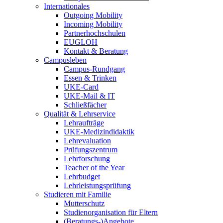
Internationales
Outgoing Mobility
Incoming Mobility
Partnerhochschulen
EUGLOH
Kontakt & Beratung
Campusleben
Campus-Rundgang
Essen & Trinken
UKE-Card
UKE-Mail & IT
Schließfächer
Qualität & Lehrservice
Lehraufträge
UKE-Medizindidaktik
Lehrevaluation
Prüfungszentrum
Lehrforschung
Teacher of the Year
Lehrbudget
Lehrleistungsprüfung
Studieren mit Familie
Mutterschutz
Studienorganisation für Eltern
(Beratungs-)Angebote