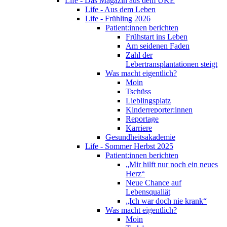
Life - Das Magazin aus dem UKE
Life - Aus dem Leben
Life - Frühling 2026
Patient:innen berichten
Frühstart ins Leben
Am seidenen Faden
Zahl der
Lebertransplantationen steigt
Was macht eigentlich?
Moin
Tschüss
Lieblingsplatz
Kinderreporter:innen
Reportage
Karriere
Gesundheitsakademie
Life - Sommer Herbst 2025
Patient:innen berichten
„Mir hilft nur noch ein neues
Herz“
Neue Chance auf
Lebensqualiät
„Ich war doch nie krank“
Was macht eigentlich?
Moin