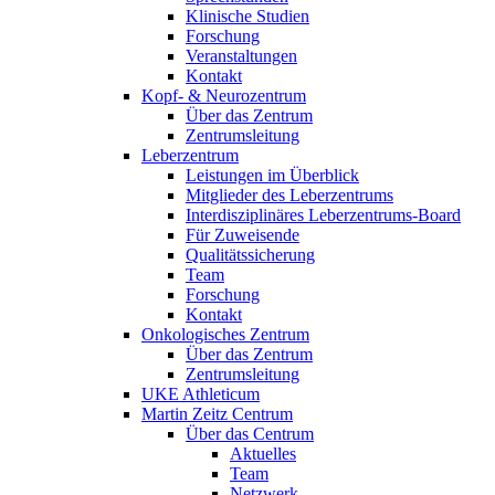
Klinische Studien
Forschung
Veranstaltungen
Kontakt
Kopf- & Neurozentrum
Über das Zentrum
Zentrumsleitung
Leberzentrum
Leistungen im Überblick
Mitglieder des Leberzentrums
Interdisziplinäres Leberzentrums-Board
Für Zuweisende
Qualitätssicherung
Team
Forschung
Kontakt
Onkologisches Zentrum
Über das Zentrum
Zentrumsleitung
UKE Athleticum
Martin Zeitz Centrum
Über das Centrum
Aktuelles
Team
Netzwerk