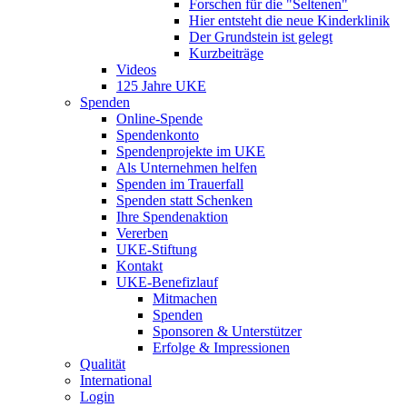
Forschen für die "Seltenen"
Hier entsteht die neue Kinderklinik
Der Grundstein ist gelegt
Kurzbeiträge
Videos
125 Jahre UKE
Spenden
Online-Spende
Spendenkonto
Spendenprojekte im UKE
Als Unternehmen helfen
Spenden im Trauerfall
Spenden statt Schenken
Ihre Spendenaktion
Vererben
UKE-Stiftung
Kontakt
UKE-Benefizlauf
Mitmachen
Spenden
Sponsoren & Unterstützer
Erfolge & Impressionen
Qualität
International
Login