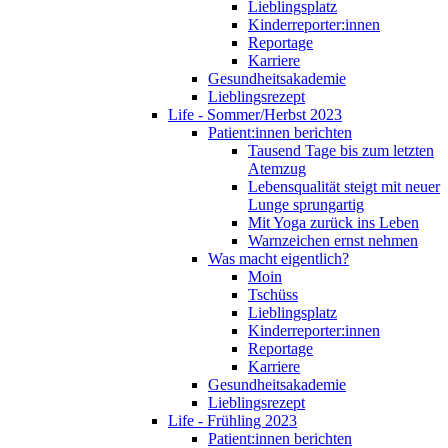
Lieblingsplatz
Kinderreporter:innen
Reportage
Karriere
Gesundheitsakademie
Lieblingsrezept
Life - Sommer/Herbst 2023
Patient:innen berichten
Tausend Tage bis zum letzten
Atemzug
Lebensqualität steigt mit neuer
Lunge sprungartig
Mit Yoga zurück ins Leben
Warnzeichen ernst nehmen
Was macht eigentlich?
Moin
Tschüss
Lieblingsplatz
Kinderreporter:innen
Reportage
Karriere
Gesundheitsakademie
Lieblingsrezept
Life - Frühling 2023
Patient:innen berichten