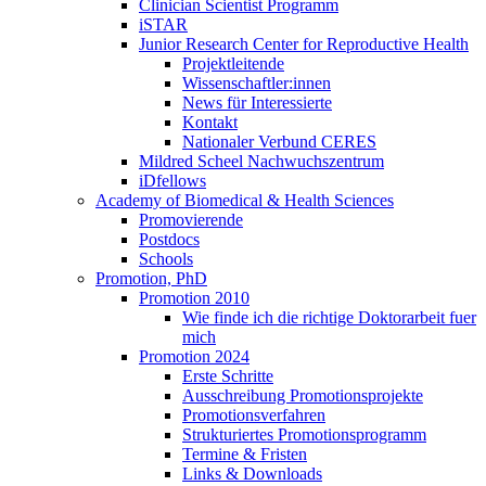
Clinician Scientist Programm
iSTAR
Junior Research Center for Reproductive Health
Projektleitende
Wissenschaftler:innen
News für Interessierte
Kontakt
Nationaler Verbund CERES
Mildred Scheel Nachwuchszentrum
iDfellows
Academy of Biomedical & Health Sciences
Promovierende
Postdocs
Schools
Promotion, PhD
Promotion 2010
Wie finde ich die richtige Doktorarbeit fuer
mich
Promotion 2024
Erste Schritte
Ausschreibung Promotionsprojekte
Promotionsverfahren
Strukturiertes Promotionsprogramm
Termine & Fristen
Links & Downloads