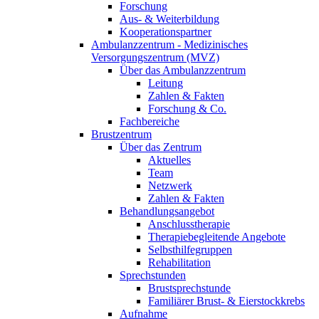
Forschung
Aus- & Weiterbildung
Kooperationspartner
Ambulanzzentrum - Medizinisches
Versorgungszentrum (MVZ)
Über das Ambulanzzentrum
Leitung
Zahlen & Fakten
Forschung & Co.
Fachbereiche
Brustzentrum
Über das Zentrum
Aktuelles
Team
Netzwerk
Zahlen & Fakten
Behandlungsangebot
Anschlusstherapie
Therapiebegleitende Angebote
Selbsthilfegruppen
Rehabilitation
Sprechstunden
Brustsprechstunde
Familiärer Brust- & Eierstockkrebs
Aufnahme