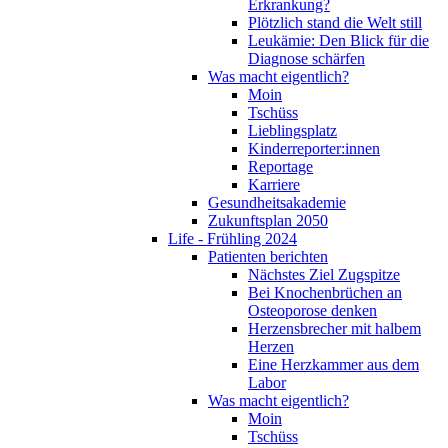
Erkrankung?
Plötzlich stand die Welt still
Leukämie: Den Blick für die
Diagnose schärfen
Was macht eigentlich?
Moin
Tschüss
Lieblingsplatz
Kinderreporter:innen
Reportage
Karriere
Gesundheitsakademie
Zukunftsplan 2050
Life - Frühling 2024
Patienten berichten
Nächstes Ziel Zugspitze
Bei Knochenbrüchen an
Osteoporose denken
Herzensbrecher mit halbem
Herzen
Eine Herzkammer aus dem
Labor
Was macht eigentlich?
Moin
Tschüss