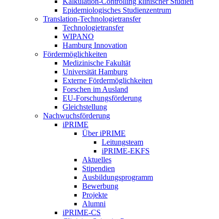
Kalkulation-Controlling klinischer Studien
Epidemiologisches Studienzentrum
Translation-Technologietransfer
Technologietransfer
WIPANO
Hamburg Innovation
Fördermöglichkeiten
Medizinische Fakultät
Universität Hamburg
Externe Fördermöglichkeiten
Forschen im Ausland
EU-Forschungsförderung
Gleichstellung
Nachwuchsförderung
iPRIME
Über iPRIME
Leitungsteam
iPRIME-EKFS
Aktuelles
Stipendien
Ausbildungsprogramm
Bewerbung
Projekte
Alumni
iPRIME-CS