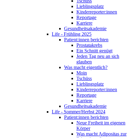
Tschüss
Lieblingsplatz
Kinderreporter:innen
Reportage
Karriere
Gesundheitsakademie
Life - Frühling 2025
Patient:innen berichten
Prostatakrebs
Ein Schnitt genügt
Jeden Tag neu an sich
glauben
Was macht eigentlich?
Moin
Tschüss
Lieblingsplatz
Kinderreporter:innen
Reportage
Karriere
Gesundheitsakademie
Life - Sommer/Herbst 2024
Patient:innen berichten
Neue Freiheit im eigenen
Körper
Was macht Adipositas zur