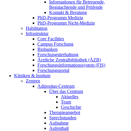
Informationen für Betreuende,
Begutachtende und Prüfende
Kontakt & Beratung
PhD-Programm Medizin
PhD-Programm Nicht-Medizin
Habilitation
Infrastruktur
Core Facilities
Campus Forschung
Biobanken
Forschungstierhaltung
Ärztliche Zentralbibliothek (ÄZB)
Forschungsinformationssystem (FIS)
Forschungsportal
Kliniken & Institute
Zentren
Adipositas-Centrum
Über das Centrum
Aktuelles
Team
Geschichte
Therapieangebot
Sprechstunden
Aufnahme
Aufenthalt