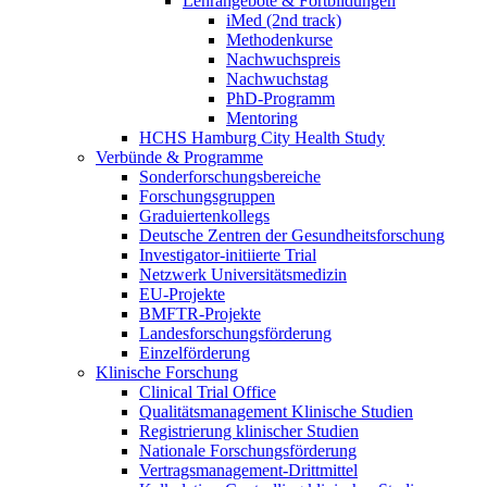
Lehrangebote & Fortbildungen
iMed (2nd track)
Methodenkurse
Nachwuchspreis
Nachwuchstag
PhD-Programm
Mentoring
HCHS Hamburg City Health Study
Verbünde & Programme
Sonderforschungsbereiche
Forschungsgruppen
Graduiertenkollegs
Deutsche Zentren der Gesundheitsforschung
Investigator-initiierte Trial
Netzwerk Universitätsmedizin
EU-Projekte
BMFTR-Projekte
Landesforschungsförderung
Einzelförderung
Klinische Forschung
Clinical Trial Office
Qualitätsmanagement Klinische Studien
Registrierung klinischer Studien
Nationale Forschungsförderung
Vertragsmanagement-Drittmittel