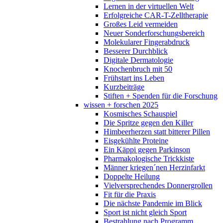
Lernen in der virtuellen Welt
Erfolgreiche CAR-T-Zelltherapie
Großes Leid vermeiden
Neuer Sonderforschungsbereich
Molekularer Fingerabdruck
Besserer Durchblick
Digitale Dermatologie
Knochenbruch mit 50
Frühstart ins Leben
Kurzbeiträge
Stiften + Spenden für die Forschung
wissen + forschen 2025
Kosmisches Schauspiel
Die Spritze gegen den Killer
Himbeerherzen statt bitterer Pillen
Eisgekühlte Proteine
Ein Käppi gegen Parkinson
Pharmakologische Trickkiste
Männer kriegen´nen Herzinfarkt
Doppelte Heilung
Vielversprechendes Donnergrollen
Fit für die Praxis
Die nächste Pandemie im Blick
Sport ist nicht gleich Sport
Bestrahlung nach Programm