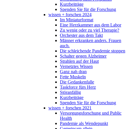
Kurzbeiträge
Spenden Sie für die Forschung
wissen + forschen 2024
Im Miniaturformat
Eine Herzkammer aus dem Labor
Zu wenig oder zu viel Therapie?
Orchester aus dem Takt
Männer erkranken anders. Frauen
auch.
Die schleichende Pandemie stoppen
Schalter gegen Alzheimer
Strahlen auf der Haut
Vernetztes Wissen
Ganz nah dran
Fette Muskeln
Die Gedankenfalle
Taskforce fürs Herz
Störanfällig
Kurzbeiträge
Spenden Sie für die Forschung
wissen + forschen 2021
Versorgungsforschung und Public
Health
Pandemie als Wendepunkt
Gemeinsam allein