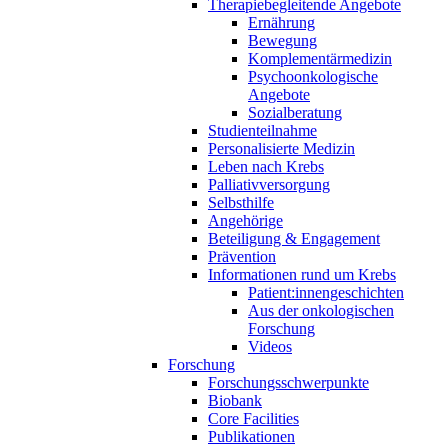
Therapiebegleitende Angebote
Ernährung
Bewegung
Komplementärmedizin
Psychoonkologische
Angebote
Sozialberatung
Studienteilnahme
Personalisierte Medizin
Leben nach Krebs
Palliativversorgung
Selbsthilfe
Angehörige
Beteiligung & Engagement
Prävention
Informationen rund um Krebs
Patient:innengeschichten
Aus der onkologischen
Forschung
Videos
Forschung
Forschungsschwerpunkte
Biobank
Core Facilities
Publikationen