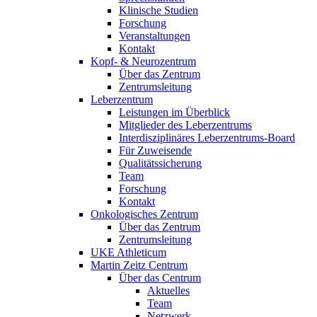
Klinische Studien
Forschung
Veranstaltungen
Kontakt
Kopf- & Neurozentrum
Über das Zentrum
Zentrumsleitung
Leberzentrum
Leistungen im Überblick
Mitglieder des Leberzentrums
Interdisziplinäres Leberzentrums-Board
Für Zuweisende
Qualitätssicherung
Team
Forschung
Kontakt
Onkologisches Zentrum
Über das Zentrum
Zentrumsleitung
UKE Athleticum
Martin Zeitz Centrum
Über das Centrum
Aktuelles
Team
Netzwerk