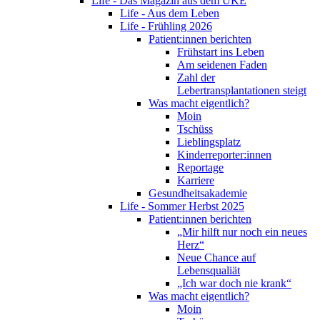
Life - Das Magazin aus dem UKE
Life - Aus dem Leben
Life - Frühling 2026
Patient:innen berichten
Frühstart ins Leben
Am seidenen Faden
Zahl der
Lebertransplantationen steigt
Was macht eigentlich?
Moin
Tschüss
Lieblingsplatz
Kinderreporter:innen
Reportage
Karriere
Gesundheitsakademie
Life - Sommer Herbst 2025
Patient:innen berichten
„Mir hilft nur noch ein neues
Herz“
Neue Chance auf
Lebensqualiät
„Ich war doch nie krank“
Was macht eigentlich?
Moin