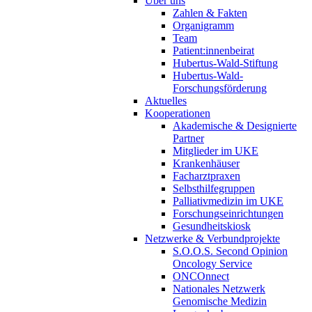
Über uns
Zahlen & Fakten
Organigramm
Team
Patient:innenbeirat
Hubertus-Wald-Stiftung
Hubertus-Wald-
Forschungsförderung
Aktuelles
Kooperationen
Akademische & Designierte
Partner
Mitglieder im UKE
Krankenhäuser
Facharztpraxen
Selbsthilfegruppen
Palliativmedizin im UKE
Forschungseinrichtungen
Gesundheitskiosk
Netzwerke & Verbundprojekte
S.O.O.S. Second Opinion
Oncology Service
ONCOnnect
Nationales Netzwerk
Genomische Medizin