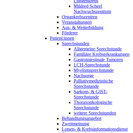
Lungenkrebs
Mildred Scheel
Nachwuchszentrum
Organkrebszentren
Veranstaltungen
Aus- & Weiterbildung
Förderer
Patient:innen
Sprechstunden
Allgemeine Sprechstunde
Familiäre Krebserkrankungen
Gastrointestinale Tumoren
LCH-Sprechstunde
Myelomsprechstunde
Nachsorge
Palliativmedizinische
Sprechstunde
Sarkom- & GIST-
Sprechstunde
Thoraxonkologische
Sprechstunde
weitere Sprechstunden
Behandlungsangebot
Zweitmeinung
Lotsen- & Krebsinformationsdienst