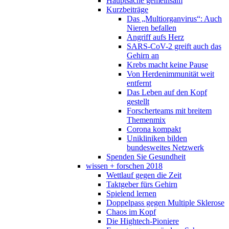
Hauptsache gemeinsam
Kurzbeiträge
Das „Multiorganvirus“: Auch
Nieren befallen
Angriff aufs Herz
SARS-CoV-2 greift auch das
Gehirn an
Krebs macht keine Pause
Von Herdenimmunität weit
entfernt
Das Leben auf den Kopf
gestellt
Forscherteams mit breitem
Themenmix
Corona kompakt
Unikliniken bilden
bundesweites Netzwerk
Spenden Sie Gesundheit
wissen + forschen 2018
Wettlauf gegen die Zeit
Taktgeber fürs Gehirn
Spielend lernen
Doppelpass gegen Multiple Sklerose
Chaos im Kopf
Die Hightech-Pioniere