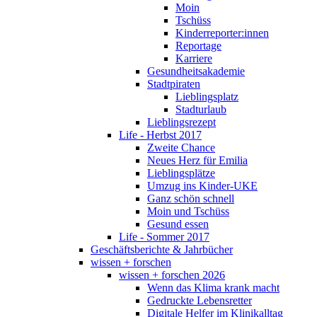
Moin
Tschüss
Kinderreporter:innen
Reportage
Karriere
Gesundheitsakademie
Stadtpiraten
Lieblingsplatz
Stadturlaub
Lieblingsrezept
Life - Herbst 2017
Zweite Chance
Neues Herz für Emilia
Lieblingsplätze
Umzug ins Kinder-UKE
Ganz schön schnell
Moin und Tschüss
Gesund essen
Life - Sommer 2017
Geschäftsberichte & Jahrbücher
wissen + forschen
wissen + forschen 2026
Wenn das Klima krank macht
Gedruckte Lebensretter
Digitale Helfer im Klinikalltag