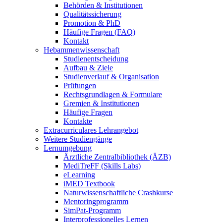
Behörden & Institutionen
Qualitätssicherung
Promotion & PhD
Häufige Fragen (FAQ)
Kontakt
Hebammenwissenschaft
Studienentscheidung
Aufbau & Ziele
Studienverlauf & Organisation
Prüfungen
Rechtsgrundlagen & Formulare
Gremien & Institutionen
Häufige Fragen
Kontakte
Extracurriculares Lehrangebot
Weitere Studiengänge
Lernumgebung
Ärztliche Zentralbibliothek (ÄZB)
MediTreFF (Skills Labs)
eLearning
iMED Textbook
Naturwissenschaftliche Crashkurse
Mentoringprogramm
SimPat-Programm
Interprofessionelles Lernen