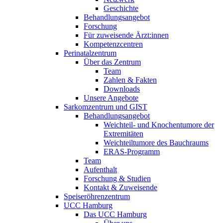
Geschichte
Behandlungsangebot
Forschung
Für zuweisende Ärzt:innen
Kompetenzcentren
Perinatalzentrum
Über das Zentrum
Team
Zahlen & Fakten
Downloads
Unsere Angebote
Sarkomzentrum und GIST
Behandlungsangebot
Weichteil- und Knochentumore der
Extremitäten
Weichteiltumore des Bauchraums
ERAS-Programm
Team
Aufenthalt
Forschung & Studien
Kontakt & Zuweisende
Speiseröhrenzentrum
UCC Hamburg
Das UCC Hamburg