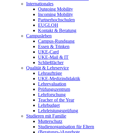
Internationales
Outgoing Mobility
Incoming Mobility
Partnerhochschulen
EUGLOH
Kontakt & Beratung
Campusleben
Campus-Rundgang
Essen & Trinken
UKE-Card
UKE-Mail & IT
Schließfächer
Qualität & Lehrservice
Lehraufträge
UKE-Medizindidaktik
Lehrevaluation
Prüfungszentrum
Lehrforschung
Teacher of the Year
Lehrbudget
Lehrleistungsprüfung
Studieren mit Familie
Mutterschutz
Studienorganisation für Eltern
(Beratungs-)Angebote