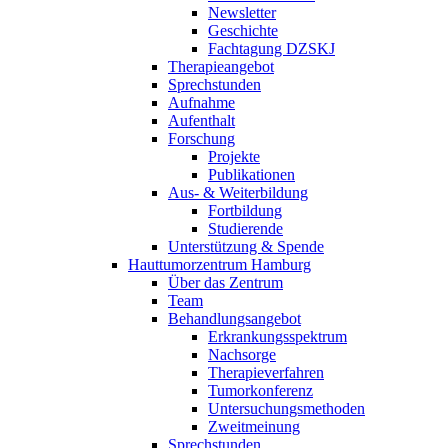
Newsletter
Geschichte
Fachtagung DZSKJ
Therapieangebot
Sprechstunden
Aufnahme
Aufenthalt
Forschung
Projekte
Publikationen
Aus- & Weiterbildung
Fortbildung
Studierende
Unterstützung & Spende
Hauttumorzentrum Hamburg
Über das Zentrum
Team
Behandlungsangebot
Erkrankungsspektrum
Nachsorge
Therapieverfahren
Tumorkonferenz
Untersuchungsmethoden
Zweitmeinung
Sprechstunden