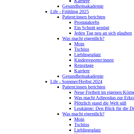
Karriere
Gesundheitsakademie
Life - Frühling 2025
Patient:innen berichten
Prostatakrebs
Ein Schnitt genügt
Jeden Tag neu an sich glauben
Was macht eigentlich?
Moin
Tschüss
Lieblingsplatz
Kinderreporter:innen
Reportage
Karriere
Gesundheitsakademie
Life - Sommer/Herbst 2024
Patient:innen berichten
Neue Freiheit im eigenen Körp
Was macht Adipositas zur Erk
Plötzlich stand die Welt still
Leukämie: Den Blick für die D
Was macht eigentlich?
Moin
Tschüss
Lieblingsplatz