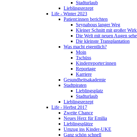
Stadturlaub
Lieblingsrezept
Life - Winter 2023
Patient:innen berichten
Seynabous langer Weg
Kleiner Schnitt mit großer Wir
Die Welt mit neuen Augen seh
Die kleinste Transplantation
Was macht eigentlich?
Moin
Tschüss
Kinderreporter:innen
Reportage
Karriere
Gesundheitsakademie
Stadtpiraten
Lieblingsplatz
Stadturlaub
Lieblingsrezept
Life - Herbst 2017
Zweite Chance
Neues Herz für Emilia
Lieblingsplätze
Umzug ins Kinder-UKE
Ganz schön schnell