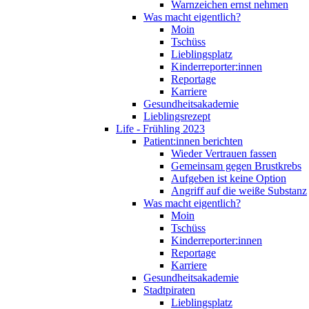
Warnzeichen ernst nehmen
Was macht eigentlich?
Moin
Tschüss
Lieblingsplatz
Kinderreporter:innen
Reportage
Karriere
Gesundheitsakademie
Lieblingsrezept
Life - Frühling 2023
Patient:innen berichten
Wieder Vertrauen fassen
Gemeinsam gegen Brustkrebs
Aufgeben ist keine Option
Angriff auf die weiße Substanz
Was macht eigentlich?
Moin
Tschüss
Kinderreporter:innen
Reportage
Karriere
Gesundheitsakademie
Stadtpiraten
Lieblingsplatz