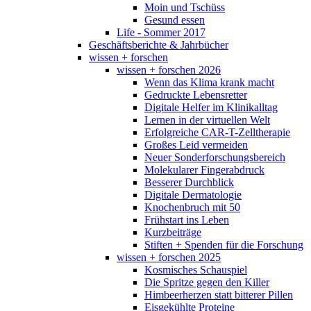
Moin und Tschüss
Gesund essen
Life - Sommer 2017
Geschäftsberichte & Jahrbücher
wissen + forschen
wissen + forschen 2026
Wenn das Klima krank macht
Gedruckte Lebensretter
Digitale Helfer im Klinikalltag
Lernen in der virtuellen Welt
Erfolgreiche CAR-T-Zelltherapie
Großes Leid vermeiden
Neuer Sonderforschungsbereich
Molekularer Fingerabdruck
Besserer Durchblick
Digitale Dermatologie
Knochenbruch mit 50
Frühstart ins Leben
Kurzbeiträge
Stiften + Spenden für die Forschung
wissen + forschen 2025
Kosmisches Schauspiel
Die Spritze gegen den Killer
Himbeerherzen statt bitterer Pillen
Eisgekühlte Proteine