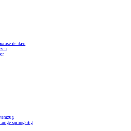
porose denken
rzen
or
Atemzug
 Lunge sprungartig