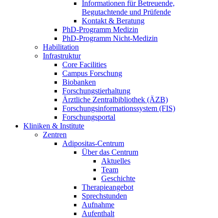
Informationen für Betreuende,
Begutachtende und Prüfende
Kontakt & Beratung
PhD-Programm Medizin
PhD-Programm Nicht-Medizin
Habilitation
Infrastruktur
Core Facilities
Campus Forschung
Biobanken
Forschungstierhaltung
Ärztliche Zentralbibliothek (ÄZB)
Forschungsinformationssystem (FIS)
Forschungsportal
Kliniken & Institute
Zentren
Adipositas-Centrum
Über das Centrum
Aktuelles
Team
Geschichte
Therapieangebot
Sprechstunden
Aufnahme
Aufenthalt