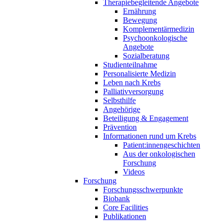
Therapiebegleitende Angebote
Ernährung
Bewegung
Komplementärmedizin
Psychoonkologische
Angebote
Sozialberatung
Studienteilnahme
Personalisierte Medizin
Leben nach Krebs
Palliativversorgung
Selbsthilfe
Angehörige
Beteiligung & Engagement
Prävention
Informationen rund um Krebs
Patient:innengeschichten
Aus der onkologischen
Forschung
Videos
Forschung
Forschungsschwerpunkte
Biobank
Core Facilities
Publikationen