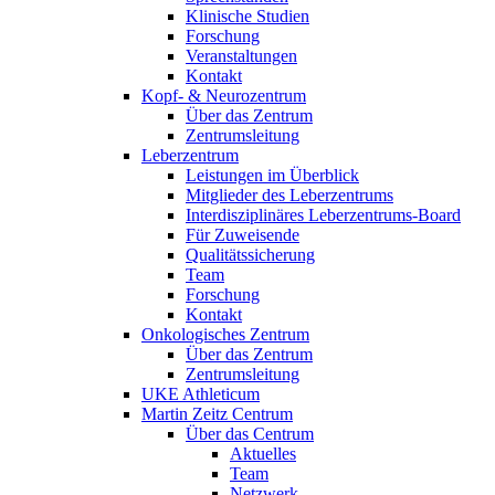
Klinische Studien
Forschung
Veranstaltungen
Kontakt
Kopf- & Neurozentrum
Über das Zentrum
Zentrumsleitung
Leberzentrum
Leistungen im Überblick
Mitglieder des Leberzentrums
Interdisziplinäres Leberzentrums-Board
Für Zuweisende
Qualitätssicherung
Team
Forschung
Kontakt
Onkologisches Zentrum
Über das Zentrum
Zentrumsleitung
UKE Athleticum
Martin Zeitz Centrum
Über das Centrum
Aktuelles
Team
Netzwerk