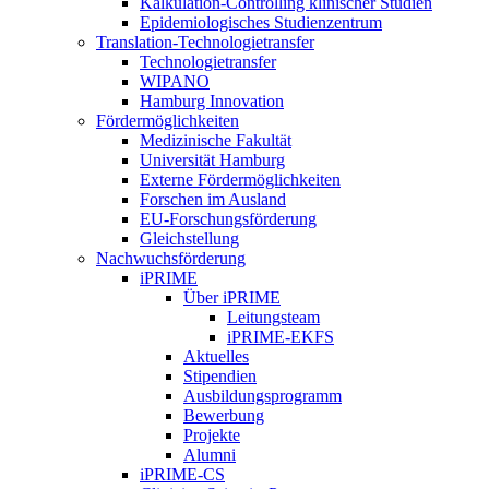
Kalkulation-Controlling klinischer Studien
Epidemiologisches Studienzentrum
Translation-Technologietransfer
Technologietransfer
WIPANO
Hamburg Innovation
Fördermöglichkeiten
Medizinische Fakultät
Universität Hamburg
Externe Fördermöglichkeiten
Forschen im Ausland
EU-Forschungsförderung
Gleichstellung
Nachwuchsförderung
iPRIME
Über iPRIME
Leitungsteam
iPRIME-EKFS
Aktuelles
Stipendien
Ausbildungsprogramm
Bewerbung
Projekte
Alumni
iPRIME-CS