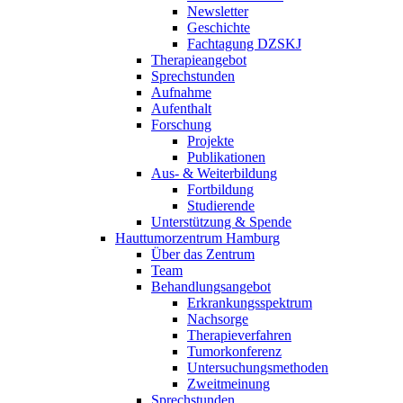
Newsletter
Geschichte
Fachtagung DZSKJ
Therapieangebot
Sprechstunden
Aufnahme
Aufenthalt
Forschung
Projekte
Publikationen
Aus- & Weiterbildung
Fortbildung
Studierende
Unterstützung & Spende
Hauttumorzentrum Hamburg
Über das Zentrum
Team
Behandlungsangebot
Erkrankungsspektrum
Nachsorge
Therapieverfahren
Tumorkonferenz
Untersuchungsmethoden
Zweitmeinung
Sprechstunden