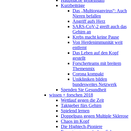
Hauptsache gemeinsam
Kurzbeiträge
Das „Multiorganvirus“: Auch
Nieren befallen
Angriff aufs Herz
SARS-CoV-2 greift auch das
Gehirn an
Krebs macht keine Pause
Von Herdenimmunität weit
entfernt
Das Leben auf den Kopf
gestellt
Forscherteams mit breitem
Themenmix
Corona kompakt
Unikliniken bilden
bundesweites Netzwerk
Spenden Sie Gesundheit
wissen + forschen 2018
Wettlauf gegen die Zeit
Taktgeber fürs Gehirn
Spielend lernen
Doppelpass gegen Multiple Sklerose
Chaos im Kopf
Die Hightech-Pioniere