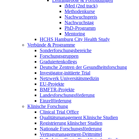
Lehrangebote & Fortbildungen
iMed (2nd track)
Methodenkurse
Nachwuchspreis
Nachwuchstag
PhD-Programm
Mentoring
HCHS Hamburg City Health Study
Verbünde & Programme
Sonderforschungsbereiche
Forschungsgruppen
Graduiertenkollegs
Deutsche Zentren der Gesundheitsforschung
Investigator-initiierte Trial
Netzwerk Universitätsmedizin
EU-Projekte
BMFTR-Projekte
Landesforschungsförderung
Einzelförderung
Klinische Forschung
Clinical Trial Office
Qualitätsmanagement Klinische Studien
Registrierung klinischer Studien
Nationale Forschungsförderung
Vertragsmanagement-Drittmittel