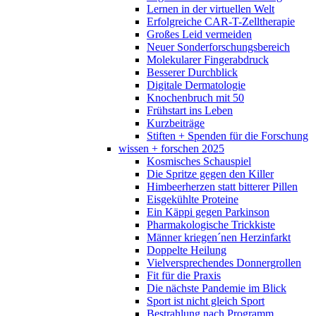
Lernen in der virtuellen Welt
Erfolgreiche CAR-T-Zelltherapie
Großes Leid vermeiden
Neuer Sonderforschungsbereich
Molekularer Fingerabdruck
Besserer Durchblick
Digitale Dermatologie
Knochenbruch mit 50
Frühstart ins Leben
Kurzbeiträge
Stiften + Spenden für die Forschung
wissen + forschen 2025
Kosmisches Schauspiel
Die Spritze gegen den Killer
Himbeerherzen statt bitterer Pillen
Eisgekühlte Proteine
Ein Käppi gegen Parkinson
Pharmakologische Trickkiste
Männer kriegen´nen Herzinfarkt
Doppelte Heilung
Vielversprechendes Donnergrollen
Fit für die Praxis
Die nächste Pandemie im Blick
Sport ist nicht gleich Sport
Bestrahlung nach Programm