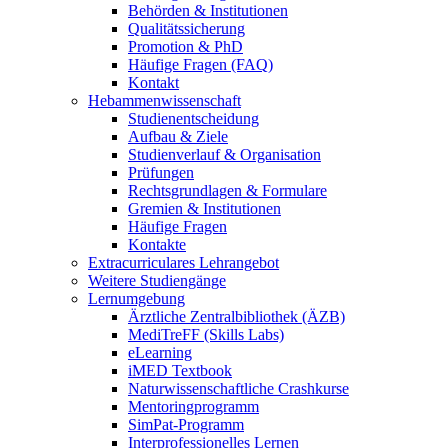
Behörden & Institutionen
Qualitätssicherung
Promotion & PhD
Häufige Fragen (FAQ)
Kontakt
Hebammenwissenschaft
Studienentscheidung
Aufbau & Ziele
Studienverlauf & Organisation
Prüfungen
Rechtsgrundlagen & Formulare
Gremien & Institutionen
Häufige Fragen
Kontakte
Extracurriculares Lehrangebot
Weitere Studiengänge
Lernumgebung
Ärztliche Zentralbibliothek (ÄZB)
MediTreFF (Skills Labs)
eLearning
iMED Textbook
Naturwissenschaftliche Crashkurse
Mentoringprogramm
SimPat-Programm
Interprofessionelles Lernen