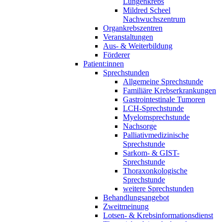
Lungenkrebs
Mildred Scheel
Nachwuchszentrum
Organkrebszentren
Veranstaltungen
Aus- & Weiterbildung
Förderer
Patient:innen
Sprechstunden
Allgemeine Sprechstunde
Familiäre Krebserkrankungen
Gastrointestinale Tumoren
LCH-Sprechstunde
Myelomsprechstunde
Nachsorge
Palliativmedizinische
Sprechstunde
Sarkom- & GIST-
Sprechstunde
Thoraxonkologische
Sprechstunde
weitere Sprechstunden
Behandlungsangebot
Zweitmeinung
Lotsen- & Krebsinformationsdienst