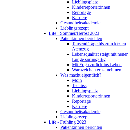
Lieblingsplatz
Kinderreporter:innen
Reportage
Karriere
Gesundheitsakademie
Lieblingsrezept
Life - Sommer/Herbst 2023
Patient:innen berichten
Tausend Tage bis zum letzten
Atemzug
Lebensqualität steigt mit neuer
Lunge sprungartig
Mit Yoga zurück ins Leben
Warnzeichen ernst nehmen
Was macht eigentlich?
Moin
Tschüss
Lieblingsplatz
Kinderreporter:innen
Reportage
Karriere
Gesundheitsakademie
Lieblingsrezept
Life - Frühling 2023
Patient:innen berichten