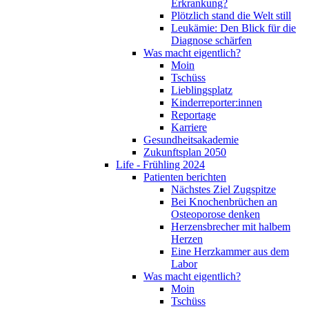
Erkrankung?
Plötzlich stand die Welt still
Leukämie: Den Blick für die
Diagnose schärfen
Was macht eigentlich?
Moin
Tschüss
Lieblingsplatz
Kinderreporter:innen
Reportage
Karriere
Gesundheitsakademie
Zukunftsplan 2050
Life - Frühling 2024
Patienten berichten
Nächstes Ziel Zugspitze
Bei Knochenbrüchen an
Osteoporose denken
Herzensbrecher mit halbem
Herzen
Eine Herzkammer aus dem
Labor
Was macht eigentlich?
Moin
Tschüss