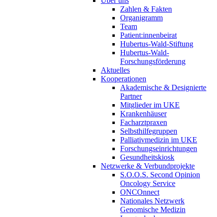
Über uns
Zahlen & Fakten
Organigramm
Team
Patient:innenbeirat
Hubertus-Wald-Stiftung
Hubertus-Wald-
Forschungsförderung
Aktuelles
Kooperationen
Akademische & Designierte
Partner
Mitglieder im UKE
Krankenhäuser
Facharztpraxen
Selbsthilfegruppen
Palliativmedizin im UKE
Forschungseinrichtungen
Gesundheitskiosk
Netzwerke & Verbundprojekte
S.O.O.S. Second Opinion
Oncology Service
ONCOnnect
Nationales Netzwerk
Genomische Medizin