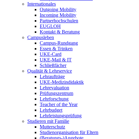
Internationales
Outgoing Mobility
Incoming Mobility
Partnerhochschulen
EUGLOH
Kontakt & Beratung
Campusleben
Campus-Rundgang
Essen & Trinken
UKE-Card
UKE-Mail & IT
Schließfächer
Qualität & Lehrservice
Lehraufträge
UKE-Medizindidaktik
Lehrevaluation
Prüfungszentrum
Lehrforschung
Teacher of the Year
Lehrbudget
Lehrleistungsprüfung
Studieren mit Familie
Mutterschutz
Studienorganisation für Eltern
(Beratungs-)Angebote