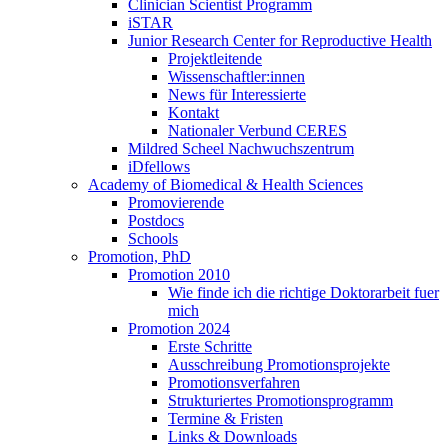
Clinician Scientist Programm
iSTAR
Junior Research Center for Reproductive Health
Projektleitende
Wissenschaftler:innen
News für Interessierte
Kontakt
Nationaler Verbund CERES
Mildred Scheel Nachwuchszentrum
iDfellows
Academy of Biomedical & Health Sciences
Promovierende
Postdocs
Schools
Promotion, PhD
Promotion 2010
Wie finde ich die richtige Doktorarbeit fuer
mich
Promotion 2024
Erste Schritte
Ausschreibung Promotionsprojekte
Promotionsverfahren
Strukturiertes Promotionsprogramm
Termine & Fristen
Links & Downloads