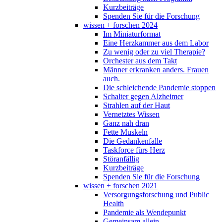
Kurzbeiträge
Spenden Sie für die Forschung
wissen + forschen 2024
Im Miniaturformat
Eine Herzkammer aus dem Labor
Zu wenig oder zu viel Therapie?
Orchester aus dem Takt
Männer erkranken anders. Frauen
auch.
Die schleichende Pandemie stoppen
Schalter gegen Alzheimer
Strahlen auf der Haut
Vernetztes Wissen
Ganz nah dran
Fette Muskeln
Die Gedankenfalle
Taskforce fürs Herz
Störanfällig
Kurzbeiträge
Spenden Sie für die Forschung
wissen + forschen 2021
Versorgungsforschung und Public
Health
Pandemie als Wendepunkt
Gemeinsam allein