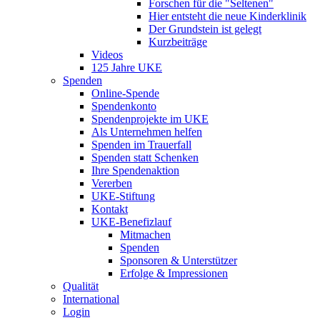
Forschen für die "Seltenen"
Hier entsteht die neue Kinderklinik
Der Grundstein ist gelegt
Kurzbeiträge
Videos
125 Jahre UKE
Spenden
Online-Spende
Spendenkonto
Spendenprojekte im UKE
Als Unternehmen helfen
Spenden im Trauerfall
Spenden statt Schenken
Ihre Spendenaktion
Vererben
UKE-Stiftung
Kontakt
UKE-Benefizlauf
Mitmachen
Spenden
Sponsoren & Unterstützer
Erfolge & Impressionen
Qualität
International
Login