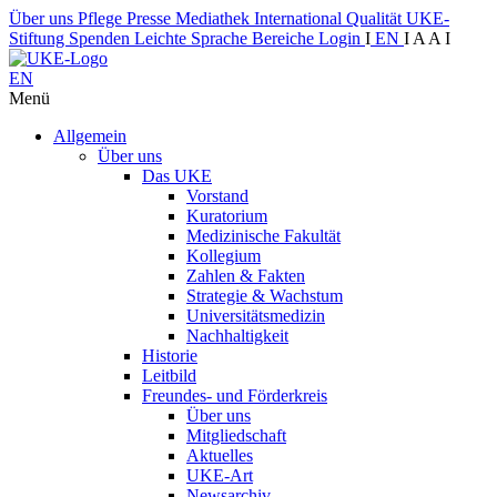
Über uns
Pflege
Presse
Mediathek
International
Qualität
UKE-
Stiftung
Spenden
Leichte Sprache
Bereiche
Login
I
EN
I
A
A
I
EN
Menü
Allgemein
Über uns
Das UKE
Vorstand
Kuratorium
Medizinische Fakultät
Kollegium
Zahlen & Fakten
Strategie & Wachstum
Universitätsmedizin
Nachhaltigkeit
Historie
Leitbild
Freundes- und Förderkreis
Über uns
Mitgliedschaft
Aktuelles
UKE-Art
Newsarchiv