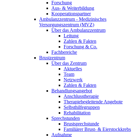
Forschung
Aus- & Weiterbildung
Kooperationspartner
Ambulanzzentrum - Medizinisches
Versorgungszentrum (MVZ)
Über das Ambulanzzentrum
Leitung
Zahlen & Fakten
Forschung & Co.
Fachbereiche
Brustzentrum
Über das Zentrum
Aktuelles
Team
Netzwerk
Zahlen & Fakten
Behandlungsangebot
Anschlusstherapie
Therapiebegleitende Angebote
Selbsthilfegruppen
Rehabilitation
Sprechstunden
Brustsprechstunde
Familiärer Brust- & Eierstockkrebs
Aufnahme