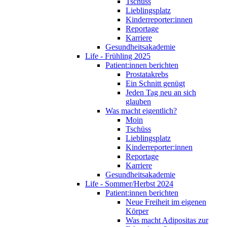
Tschüss
Lieblingsplatz
Kinderreporter:innen
Reportage
Karriere
Gesundheitsakademie
Life - Frühling 2025
Patient:innen berichten
Prostatakrebs
Ein Schnitt genügt
Jeden Tag neu an sich
glauben
Was macht eigentlich?
Moin
Tschüss
Lieblingsplatz
Kinderreporter:innen
Reportage
Karriere
Gesundheitsakademie
Life - Sommer/Herbst 2024
Patient:innen berichten
Neue Freiheit im eigenen
Körper
Was macht Adipositas zur