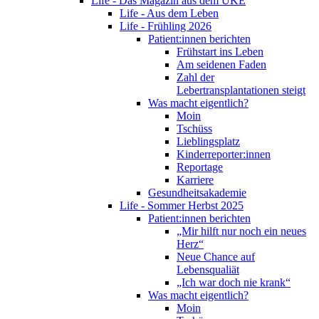
Life - Das Magazin aus dem UKE
Life - Aus dem Leben
Life - Frühling 2026
Patient:innen berichten
Frühstart ins Leben
Am seidenen Faden
Zahl der
Lebertransplantationen steigt
Was macht eigentlich?
Moin
Tschüss
Lieblingsplatz
Kinderreporter:innen
Reportage
Karriere
Gesundheitsakademie
Life - Sommer Herbst 2025
Patient:innen berichten
„Mir hilft nur noch ein neues
Herz“
Neue Chance auf
Lebensqualiät
„Ich war doch nie krank“
Was macht eigentlich?
Moin