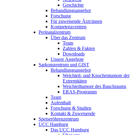
Geschichte
Behandlungsangebot
Forschung
Für zuweisende Ärzt:innen
Kompetenzcentren
Perinatalzentrum
Über das Zentrum
Team
Zahlen & Fakten
Downloads
Unsere Angebote
Sarkomzentrum und GIST
Behandlungsangebot
Weichteil- und Knochentumore der
Extremitäten
Weichteiltumore des Bauchraums
ERAS-Programm
Team
Aufenthalt
Forschung & Studien
Kontakt & Zuweisende
Speiseröhrenzentrum
UCC Hamburg
Das UCC Hamburg