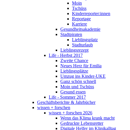
Moin
Tschüss
Kinderreporter:innen
Reportage
Karriere
Gesundheitsakademie
Stadtpiraten
Lieblingsplatz
Stadturlaub
Lieblingsrezept
Life - Herbst 2017
Zweite Chance
Neues Herz für Emilia
Lieblingsplätze
Umzug ins Kinder-UKE
Ganz schön schnell
Moin und Tschüss
Gesund essen
Life - Sommer 2017
Geschäftsberichte & Jahrbücher
wissen + forschen
wissen + forschen 2026
Wenn das Klima krank macht
Gedruckte Lebensretter
Digitale Helfer im Klinikalltag