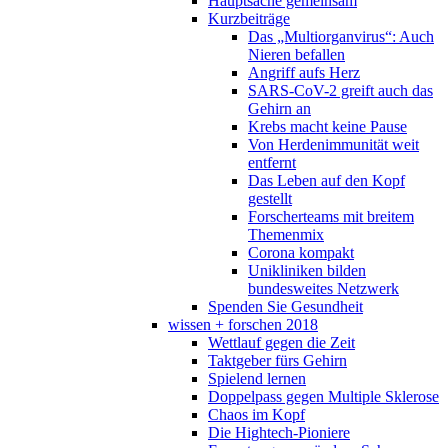
Hauptsache gemeinsam
Kurzbeiträge
Das „Multiorganvirus“: Auch
Nieren befallen
Angriff aufs Herz
SARS-CoV-2 greift auch das
Gehirn an
Krebs macht keine Pause
Von Herdenimmunität weit
entfernt
Das Leben auf den Kopf
gestellt
Forscherteams mit breitem
Themenmix
Corona kompakt
Unikliniken bilden
bundesweites Netzwerk
Spenden Sie Gesundheit
wissen + forschen 2018
Wettlauf gegen die Zeit
Taktgeber fürs Gehirn
Spielend lernen
Doppelpass gegen Multiple Sklerose
Chaos im Kopf
Die Hightech-Pioniere