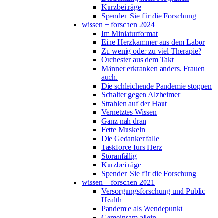
Kurzbeiträge
Spenden Sie für die Forschung
wissen + forschen 2024
Im Miniaturformat
Eine Herzkammer aus dem Labor
Zu wenig oder zu viel Therapie?
Orchester aus dem Takt
Männer erkranken anders. Frauen
auch.
Die schleichende Pandemie stoppen
Schalter gegen Alzheimer
Strahlen auf der Haut
Vernetztes Wissen
Ganz nah dran
Fette Muskeln
Die Gedankenfalle
Taskforce fürs Herz
Störanfällig
Kurzbeiträge
Spenden Sie für die Forschung
wissen + forschen 2021
Versorgungsforschung und Public
Health
Pandemie als Wendepunkt
Gemeinsam allein