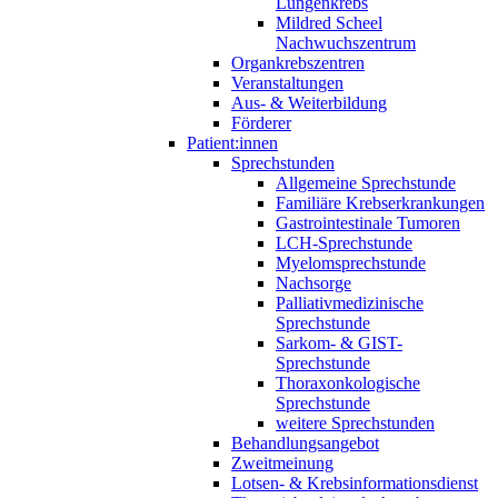
Lungenkrebs
Mildred Scheel
Nachwuchszentrum
Organkrebszentren
Veranstaltungen
Aus- & Weiterbildung
Förderer
Patient:innen
Sprechstunden
Allgemeine Sprechstunde
Familiäre Krebserkrankungen
Gastrointestinale Tumoren
LCH-Sprechstunde
Myelomsprechstunde
Nachsorge
Palliativmedizinische
Sprechstunde
Sarkom- & GIST-
Sprechstunde
Thoraxonkologische
Sprechstunde
weitere Sprechstunden
Behandlungsangebot
Zweitmeinung
Lotsen- & Krebsinformationsdienst