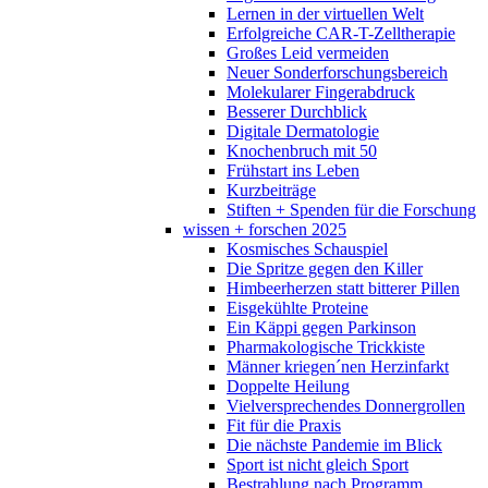
Lernen in der virtuellen Welt
Erfolgreiche CAR-T-Zelltherapie
Großes Leid vermeiden
Neuer Sonderforschungsbereich
Molekularer Fingerabdruck
Besserer Durchblick
Digitale Dermatologie
Knochenbruch mit 50
Frühstart ins Leben
Kurzbeiträge
Stiften + Spenden für die Forschung
wissen + forschen 2025
Kosmisches Schauspiel
Die Spritze gegen den Killer
Himbeerherzen statt bitterer Pillen
Eisgekühlte Proteine
Ein Käppi gegen Parkinson
Pharmakologische Trickkiste
Männer kriegen´nen Herzinfarkt
Doppelte Heilung
Vielversprechendes Donnergrollen
Fit für die Praxis
Die nächste Pandemie im Blick
Sport ist nicht gleich Sport
Bestrahlung nach Programm