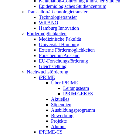
Kalkulation-Controlling klinischer Studien
Epidemiologisches Studienzentrum
Translation-Technologietransfer
Technologietransfer
WIPANO
Hamburg Innovation
Fördermöglichkeiten
Medizinische Fakultät
Universität Hamburg
Externe Fördermöglichkeiten
Forschen im Ausland
EU-Forschungsförderung
Gleichstellung
Nachwuchsförderung
iPRIME
Über iPRIME
Leitungsteam
iPRIME-EKFS
Aktuelles
Stipendien
Ausbildungsprogramm
Bewerbung
Projekte
Alumni
iPRIME-CS