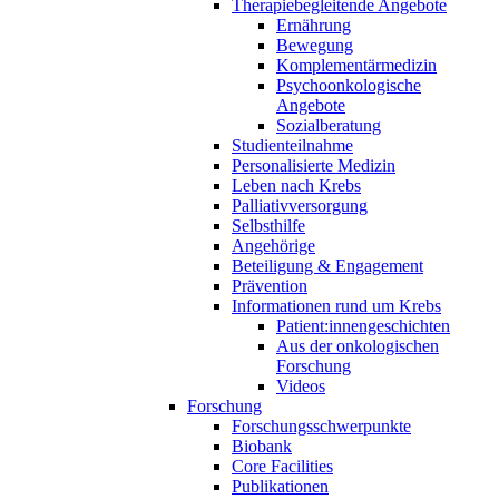
Therapiebegleitende Angebote
Ernährung
Bewegung
Komplementärmedizin
Psychoonkologische
Angebote
Sozialberatung
Studienteilnahme
Personalisierte Medizin
Leben nach Krebs
Palliativversorgung
Selbsthilfe
Angehörige
Beteiligung & Engagement
Prävention
Informationen rund um Krebs
Patient:innengeschichten
Aus der onkologischen
Forschung
Videos
Forschung
Forschungsschwerpunkte
Biobank
Core Facilities
Publikationen