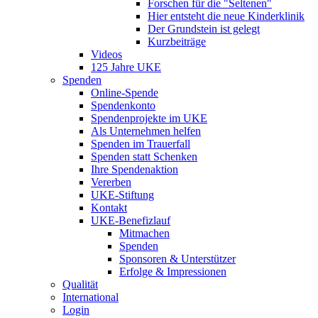
Forschen für die "Seltenen"
Hier entsteht die neue Kinderklinik
Der Grundstein ist gelegt
Kurzbeiträge
Videos
125 Jahre UKE
Spenden
Online-Spende
Spendenkonto
Spendenprojekte im UKE
Als Unternehmen helfen
Spenden im Trauerfall
Spenden statt Schenken
Ihre Spendenaktion
Vererben
UKE-Stiftung
Kontakt
UKE-Benefizlauf
Mitmachen
Spenden
Sponsoren & Unterstützer
Erfolge & Impressionen
Qualität
International
Login