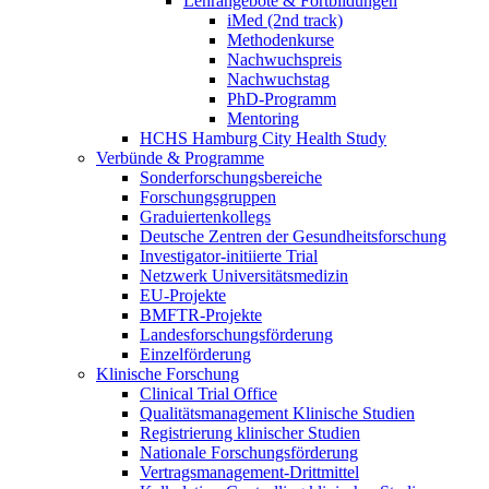
Lehrangebote & Fortbildungen
iMed (2nd track)
Methodenkurse
Nachwuchspreis
Nachwuchstag
PhD-Programm
Mentoring
HCHS Hamburg City Health Study
Verbünde & Programme
Sonderforschungsbereiche
Forschungsgruppen
Graduiertenkollegs
Deutsche Zentren der Gesundheitsforschung
Investigator-initiierte Trial
Netzwerk Universitätsmedizin
EU-Projekte
BMFTR-Projekte
Landesforschungsförderung
Einzelförderung
Klinische Forschung
Clinical Trial Office
Qualitätsmanagement Klinische Studien
Registrierung klinischer Studien
Nationale Forschungsförderung
Vertragsmanagement-Drittmittel