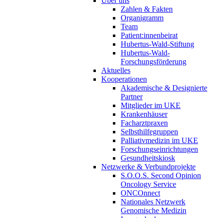
Über uns
Zahlen & Fakten
Organigramm
Team
Patient:innenbeirat
Hubertus-Wald-Stiftung
Hubertus-Wald-
Forschungsförderung
Aktuelles
Kooperationen
Akademische & Designierte
Partner
Mitglieder im UKE
Krankenhäuser
Facharztpraxen
Selbsthilfegruppen
Palliativmedizin im UKE
Forschungseinrichtungen
Gesundheitskiosk
Netzwerke & Verbundprojekte
S.O.O.S. Second Opinion
Oncology Service
ONCOnnect
Nationales Netzwerk
Genomische Medizin