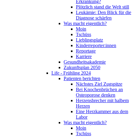
Erkrankung?
Plötzlich stand die Welt still
Leukämie: Den Blick für die
Diagnose schärfen
Was macht eigentlich?
Moin
Tschüss
Lieblingsplatz
Kinderreporter:innen
Reportage
Karriere
Gesundheitsakademie
Zukunftsplan 2050
Life - Frühling 2024
Patienten berichten
Nächstes Ziel Zugspitze
Bei Knochenbrüchen an
Osteoporose denken
Herzensbrecher mit halbem
Herzen
Eine Herzkammer aus dem
Labor
Was macht eigentlich?
Moin
Tschüss