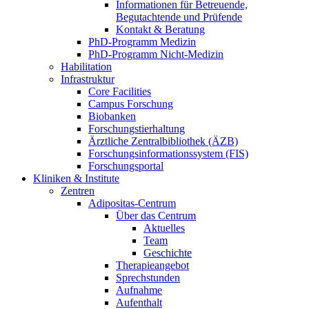
Informationen für Betreuende,
Begutachtende und Prüfende
Kontakt & Beratung
PhD-Programm Medizin
PhD-Programm Nicht-Medizin
Habilitation
Infrastruktur
Core Facilities
Campus Forschung
Biobanken
Forschungstierhaltung
Ärztliche Zentralbibliothek (ÄZB)
Forschungsinformationssystem (FIS)
Forschungsportal
Kliniken & Institute
Zentren
Adipositas-Centrum
Über das Centrum
Aktuelles
Team
Geschichte
Therapieangebot
Sprechstunden
Aufnahme
Aufenthalt