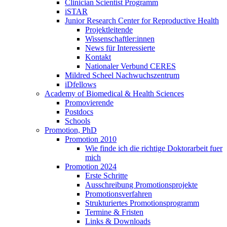
Clinician Scientist Programm
iSTAR
Junior Research Center for Reproductive Health
Projektleitende
Wissenschaftler:innen
News für Interessierte
Kontakt
Nationaler Verbund CERES
Mildred Scheel Nachwuchszentrum
iDfellows
Academy of Biomedical & Health Sciences
Promovierende
Postdocs
Schools
Promotion, PhD
Promotion 2010
Wie finde ich die richtige Doktorarbeit fuer
mich
Promotion 2024
Erste Schritte
Ausschreibung Promotionsprojekte
Promotionsverfahren
Strukturiertes Promotionsprogramm
Termine & Fristen
Links & Downloads