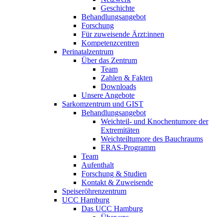
Geschichte
Behandlungsangebot
Forschung
Für zuweisende Ärzt:innen
Kompetenzcentren
Perinatalzentrum
Über das Zentrum
Team
Zahlen & Fakten
Downloads
Unsere Angebote
Sarkomzentrum und GIST
Behandlungsangebot
Weichteil- und Knochentumore der
Extremitäten
Weichteiltumore des Bauchraums
ERAS-Programm
Team
Aufenthalt
Forschung & Studien
Kontakt & Zuweisende
Speiseröhrenzentrum
UCC Hamburg
Das UCC Hamburg