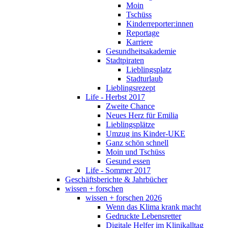
Moin
Tschüss
Kinderreporter:innen
Reportage
Karriere
Gesundheitsakademie
Stadtpiraten
Lieblingsplatz
Stadturlaub
Lieblingsrezept
Life - Herbst 2017
Zweite Chance
Neues Herz für Emilia
Lieblingsplätze
Umzug ins Kinder-UKE
Ganz schön schnell
Moin und Tschüss
Gesund essen
Life - Sommer 2017
Geschäftsberichte & Jahrbücher
wissen + forschen
wissen + forschen 2026
Wenn das Klima krank macht
Gedruckte Lebensretter
Digitale Helfer im Klinikalltag