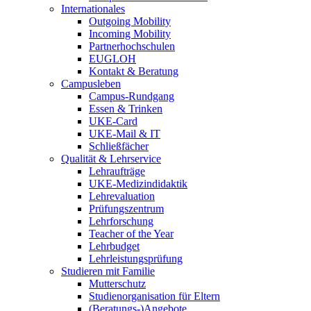
Internationales
Outgoing Mobility
Incoming Mobility
Partnerhochschulen
EUGLOH
Kontakt & Beratung
Campusleben
Campus-Rundgang
Essen & Trinken
UKE-Card
UKE-Mail & IT
Schließfächer
Qualität & Lehrservice
Lehraufträge
UKE-Medizindidaktik
Lehrevaluation
Prüfungszentrum
Lehrforschung
Teacher of the Year
Lehrbudget
Lehrleistungsprüfung
Studieren mit Familie
Mutterschutz
Studienorganisation für Eltern
(Beratungs-)Angebote