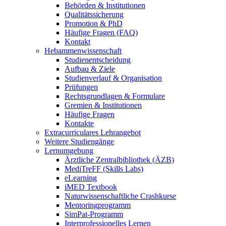
Behörden & Institutionen
Qualitätssicherung
Promotion & PhD
Häufige Fragen (FAQ)
Kontakt
Hebammenwissenschaft
Studienentscheidung
Aufbau & Ziele
Studienverlauf & Organisation
Prüfungen
Rechtsgrundlagen & Formulare
Gremien & Institutionen
Häufige Fragen
Kontakte
Extracurriculares Lehrangebot
Weitere Studiengänge
Lernumgebung
Ärztliche Zentralbibliothek (ÄZB)
MediTreFF (Skills Labs)
eLearning
iMED Textbook
Naturwissenschaftliche Crashkurse
Mentoringprogramm
SimPat-Programm
Interprofessionelles Lernen