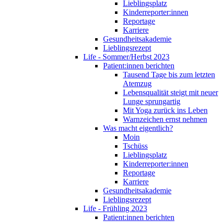
Lieblingsplatz
Kinderreporter:innen
Reportage
Karriere
Gesundheitsakademie
Lieblingsrezept
Life - Sommer/Herbst 2023
Patient:innen berichten
Tausend Tage bis zum letzten
Atemzug
Lebensqualität steigt mit neuer
Lunge sprungartig
Mit Yoga zurück ins Leben
Warnzeichen ernst nehmen
Was macht eigentlich?
Moin
Tschüss
Lieblingsplatz
Kinderreporter:innen
Reportage
Karriere
Gesundheitsakademie
Lieblingsrezept
Life - Frühling 2023
Patient:innen berichten