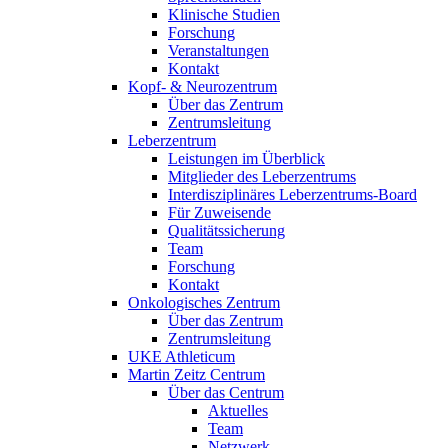
Klinische Studien
Forschung
Veranstaltungen
Kontakt
Kopf- & Neurozentrum
Über das Zentrum
Zentrumsleitung
Leberzentrum
Leistungen im Überblick
Mitglieder des Leberzentrums
Interdisziplinäres Leberzentrums-Board
Für Zuweisende
Qualitätssicherung
Team
Forschung
Kontakt
Onkologisches Zentrum
Über das Zentrum
Zentrumsleitung
UKE Athleticum
Martin Zeitz Centrum
Über das Centrum
Aktuelles
Team
Netzwerk