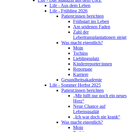
Life - Das Magazin aus dem UKE
Life - Aus dem Leben
Life - Frühling 2026
Patient:innen berichten
Frühstart ins Leben
Am seidenen Faden
Zahl der
Lebertransplantationen steigt
Was macht eigentlich?
Moin
Tschüss
Lieblingsplatz
Kinderreporter:innen
Reportage
Karriere
Gesundheitsakademie
Life - Sommer Herbst 2025
Patient:innen berichten
„Mir hilft nur noch ein neues
Herz“
Neue Chance auf
Lebensqualiät
„Ich war doch nie krank“
Was macht eigentlich?
Moin