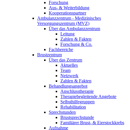
Forschung
Aus- & Weiterbildung
Kooperationspartner
Ambulanzzentrum - Medizinisches
Versorgungszentrum (MVZ)
Über das Ambulanzzentrum
Leitung
Zahlen & Fakten
Forschung & Co.
Fachbereiche
Brustzentrum
Über das Zentrum
Aktuelles
Team
Netzwerk
Zahlen & Fakten
Behandlungsangebot
Anschlusstherapie
Therapiebegleitende Angebote
Selbsthilfegruppen
Rehabilitation
Sprechstunden
Brustsprechstunde
Familiärer Brust- & Eierstockkrebs
Aufnahme