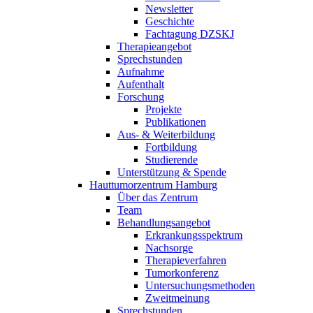
Newsletter
Geschichte
Fachtagung DZSKJ
Therapieangebot
Sprechstunden
Aufnahme
Aufenthalt
Forschung
Projekte
Publikationen
Aus- & Weiterbildung
Fortbildung
Studierende
Unterstützung & Spende
Hauttumorzentrum Hamburg
Über das Zentrum
Team
Behandlungsangebot
Erkrankungsspektrum
Nachsorge
Therapieverfahren
Tumorkonferenz
Untersuchungsmethoden
Zweitmeinung
Sprechstunden