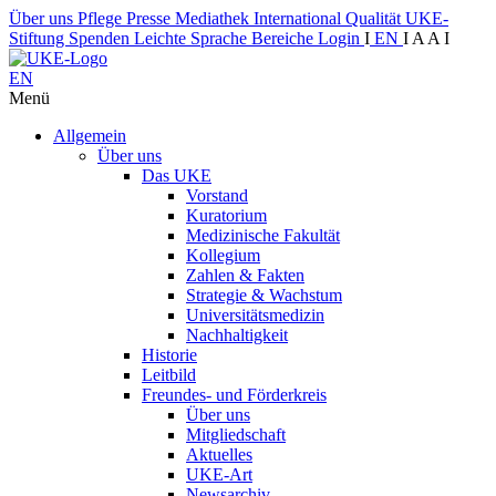
Über uns
Pflege
Presse
Mediathek
International
Qualität
UKE-
Stiftung
Spenden
Leichte Sprache
Bereiche
Login
I
EN
I
A
A
I
EN
Menü
Allgemein
Über uns
Das UKE
Vorstand
Kuratorium
Medizinische Fakultät
Kollegium
Zahlen & Fakten
Strategie & Wachstum
Universitätsmedizin
Nachhaltigkeit
Historie
Leitbild
Freundes- und Förderkreis
Über uns
Mitgliedschaft
Aktuelles
UKE-Art
Newsarchiv