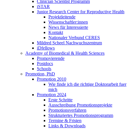
Clinician Scientist Programm
iSTAR
Junior Research Center for Reproductive Health
Projektleitende
Wissenschaftler:innen
News für Interessierte
Kontakt
Nationaler Verbund CERES
Mildred Scheel Nachwuchszentrum
iDfellows
Academy of Biomedical & Health Sciences
Promovierende
Postdocs
Schools
Promotion, PhD
Promotion 2010
Wie finde ich die richtige Doktorarbeit fuer
mich
Promotion 2024
Erste Schritte
Ausschreibung Promotionsprojekte
Promotionsverfahren
Strukturiertes Promotionsprogramm
Termine & Fristen
Links & Downloads