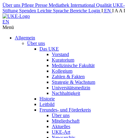
Über uns
Pflege
Presse
Mediathek
International
Qualität
UKE-
Stiftung
Spenden
Leichte Sprache
Bereiche
Login
I
EN
I
A
A
I
EN
Menü
Allgemein
Über uns
Das UKE
Vorstand
Kuratorium
Medizinische Fakultät
Kollegium
Zahlen & Fakten
Strategie & Wachstum
Universitätsmedizin
Nachhaltigkeit
Historie
Leitbild
Freundes- und Förderkreis
Über uns
Mitgliedschaft
Aktuelles
UKE-Art
Newsarchiv