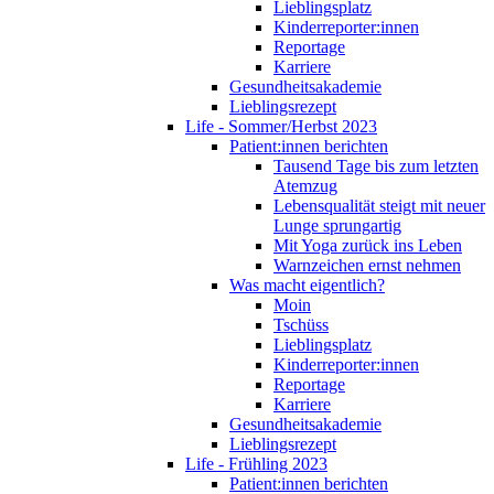
Lieblingsplatz
Kinderreporter:innen
Reportage
Karriere
Gesundheitsakademie
Lieblingsrezept
Life - Sommer/Herbst 2023
Patient:innen berichten
Tausend Tage bis zum letzten
Atemzug
Lebensqualität steigt mit neuer
Lunge sprungartig
Mit Yoga zurück ins Leben
Warnzeichen ernst nehmen
Was macht eigentlich?
Moin
Tschüss
Lieblingsplatz
Kinderreporter:innen
Reportage
Karriere
Gesundheitsakademie
Lieblingsrezept
Life - Frühling 2023
Patient:innen berichten