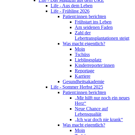
Life - Das Magazin aus dem UKE
Life - Aus dem Leben
Life - Frühling 2026
Patient:innen berichten
Frühstart ins Leben
Am seidenen Faden
Zahl der
Lebertransplantationen steigt
Was macht eigentlich?
Moin
Tschüss
Lieblingsplatz
Kinderreporter:innen
Reportage
Karriere
Gesundheitsakademie
Life - Sommer Herbst 2025
Patient:innen berichten
„Mir hilft nur noch ein neues
Herz“
Neue Chance auf
Lebensqualiät
„Ich war doch nie krank“
Was macht eigentlich?
Moin