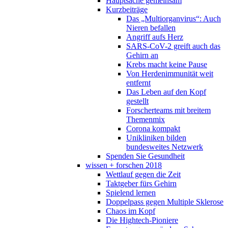
Hauptsache gemeinsam
Kurzbeiträge
Das „Multiorganvirus“: Auch
Nieren befallen
Angriff aufs Herz
SARS-CoV-2 greift auch das
Gehirn an
Krebs macht keine Pause
Von Herdenimmunität weit
entfernt
Das Leben auf den Kopf
gestellt
Forscherteams mit breitem
Themenmix
Corona kompakt
Unikliniken bilden
bundesweites Netzwerk
Spenden Sie Gesundheit
wissen + forschen 2018
Wettlauf gegen die Zeit
Taktgeber fürs Gehirn
Spielend lernen
Doppelpass gegen Multiple Sklerose
Chaos im Kopf
Die Hightech-Pioniere