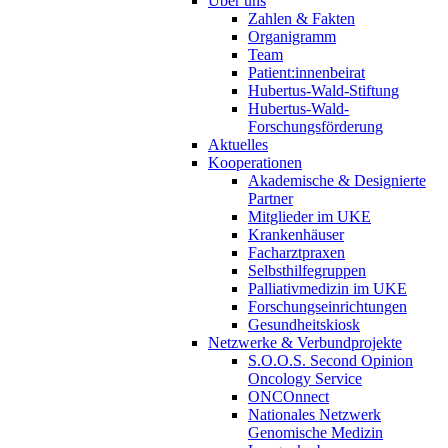
Über uns
Zahlen & Fakten
Organigramm
Team
Patient:innenbeirat
Hubertus-Wald-Stiftung
Hubertus-Wald-
Forschungsförderung
Aktuelles
Kooperationen
Akademische & Designierte
Partner
Mitglieder im UKE
Krankenhäuser
Facharztpraxen
Selbsthilfegruppen
Palliativmedizin im UKE
Forschungseinrichtungen
Gesundheitskiosk
Netzwerke & Verbundprojekte
S.O.O.S. Second Opinion
Oncology Service
ONCOnnect
Nationales Netzwerk
Genomische Medizin