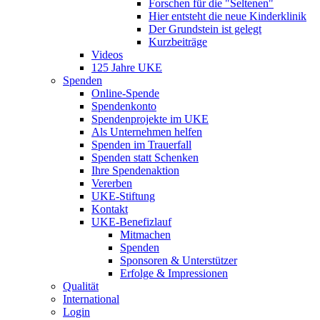
Forschen für die "Seltenen"
Hier entsteht die neue Kinderklinik
Der Grundstein ist gelegt
Kurzbeiträge
Videos
125 Jahre UKE
Spenden
Online-Spende
Spendenkonto
Spendenprojekte im UKE
Als Unternehmen helfen
Spenden im Trauerfall
Spenden statt Schenken
Ihre Spendenaktion
Vererben
UKE-Stiftung
Kontakt
UKE-Benefizlauf
Mitmachen
Spenden
Sponsoren & Unterstützer
Erfolge & Impressionen
Qualität
International
Login