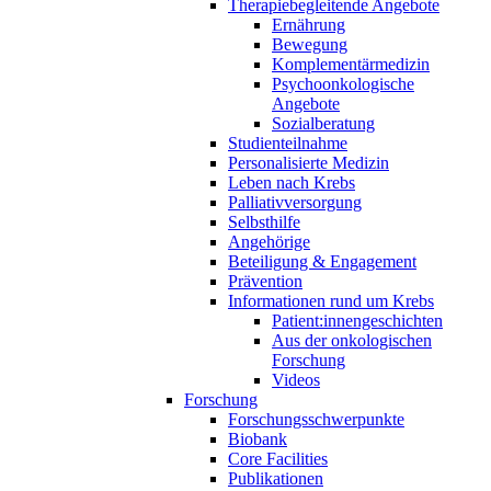
Therapiebegleitende Angebote
Ernährung
Bewegung
Komplementärmedizin
Psychoonkologische
Angebote
Sozialberatung
Studienteilnahme
Personalisierte Medizin
Leben nach Krebs
Palliativversorgung
Selbsthilfe
Angehörige
Beteiligung & Engagement
Prävention
Informationen rund um Krebs
Patient:innengeschichten
Aus der onkologischen
Forschung
Videos
Forschung
Forschungsschwerpunkte
Biobank
Core Facilities
Publikationen