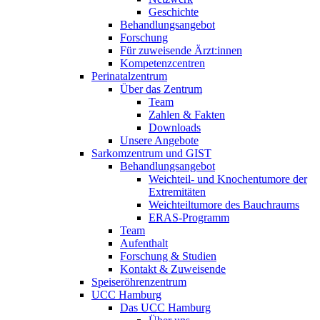
Geschichte
Behandlungsangebot
Forschung
Für zuweisende Ärzt:innen
Kompetenzcentren
Perinatalzentrum
Über das Zentrum
Team
Zahlen & Fakten
Downloads
Unsere Angebote
Sarkomzentrum und GIST
Behandlungsangebot
Weichteil- und Knochentumore der
Extremitäten
Weichteiltumore des Bauchraums
ERAS-Programm
Team
Aufenthalt
Forschung & Studien
Kontakt & Zuweisende
Speiseröhrenzentrum
UCC Hamburg
Das UCC Hamburg