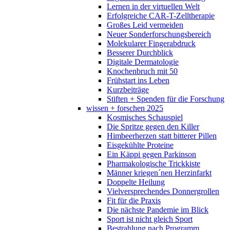
Lernen in der virtuellen Welt
Erfolgreiche CAR-T-Zelltherapie
Großes Leid vermeiden
Neuer Sonderforschungsbereich
Molekularer Fingerabdruck
Besserer Durchblick
Digitale Dermatologie
Knochenbruch mit 50
Frühstart ins Leben
Kurzbeiträge
Stiften + Spenden für die Forschung
wissen + forschen 2025
Kosmisches Schauspiel
Die Spritze gegen den Killer
Himbeerherzen statt bitterer Pillen
Eisgekühlte Proteine
Ein Käppi gegen Parkinson
Pharmakologische Trickkiste
Männer kriegen´nen Herzinfarkt
Doppelte Heilung
Vielversprechendes Donnergrollen
Fit für die Praxis
Die nächste Pandemie im Blick
Sport ist nicht gleich Sport
Bestrahlung nach Programm