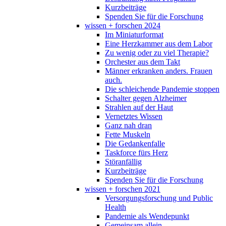
Kurzbeiträge
Spenden Sie für die Forschung
wissen + forschen 2024
Im Miniaturformat
Eine Herzkammer aus dem Labor
Zu wenig oder zu viel Therapie?
Orchester aus dem Takt
Männer erkranken anders. Frauen
auch.
Die schleichende Pandemie stoppen
Schalter gegen Alzheimer
Strahlen auf der Haut
Vernetztes Wissen
Ganz nah dran
Fette Muskeln
Die Gedankenfalle
Taskforce fürs Herz
Störanfällig
Kurzbeiträge
Spenden Sie für die Forschung
wissen + forschen 2021
Versorgungsforschung und Public
Health
Pandemie als Wendepunkt
Gemeinsam allein