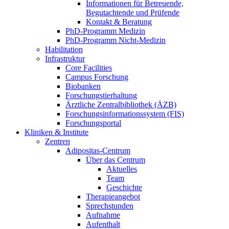
Informationen für Betreuende,
Begutachtende und Prüfende
Kontakt & Beratung
PhD-Programm Medizin
PhD-Programm Nicht-Medizin
Habilitation
Infrastruktur
Core Facilities
Campus Forschung
Biobanken
Forschungstierhaltung
Ärztliche Zentralbibliothek (ÄZB)
Forschungsinformationssystem (FIS)
Forschungsportal
Kliniken & Institute
Zentren
Adipositas-Centrum
Über das Centrum
Aktuelles
Team
Geschichte
Therapieangebot
Sprechstunden
Aufnahme
Aufenthalt