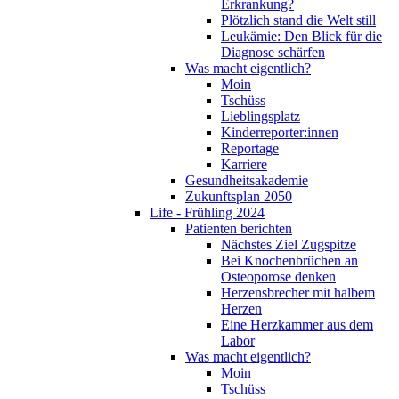
Erkrankung?
Plötzlich stand die Welt still
Leukämie: Den Blick für die
Diagnose schärfen
Was macht eigentlich?
Moin
Tschüss
Lieblingsplatz
Kinderreporter:innen
Reportage
Karriere
Gesundheitsakademie
Zukunftsplan 2050
Life - Frühling 2024
Patienten berichten
Nächstes Ziel Zugspitze
Bei Knochenbrüchen an
Osteoporose denken
Herzensbrecher mit halbem
Herzen
Eine Herzkammer aus dem
Labor
Was macht eigentlich?
Moin
Tschüss