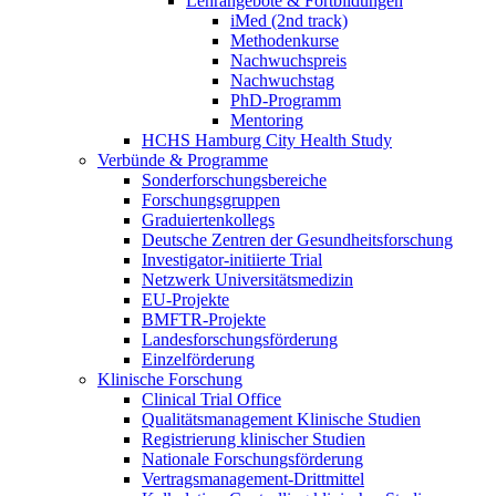
Lehrangebote & Fortbildungen
iMed (2nd track)
Methodenkurse
Nachwuchspreis
Nachwuchstag
PhD-Programm
Mentoring
HCHS Hamburg City Health Study
Verbünde & Programme
Sonderforschungsbereiche
Forschungsgruppen
Graduiertenkollegs
Deutsche Zentren der Gesundheitsforschung
Investigator-initiierte Trial
Netzwerk Universitätsmedizin
EU-Projekte
BMFTR-Projekte
Landesforschungsförderung
Einzelförderung
Klinische Forschung
Clinical Trial Office
Qualitätsmanagement Klinische Studien
Registrierung klinischer Studien
Nationale Forschungsförderung
Vertragsmanagement-Drittmittel