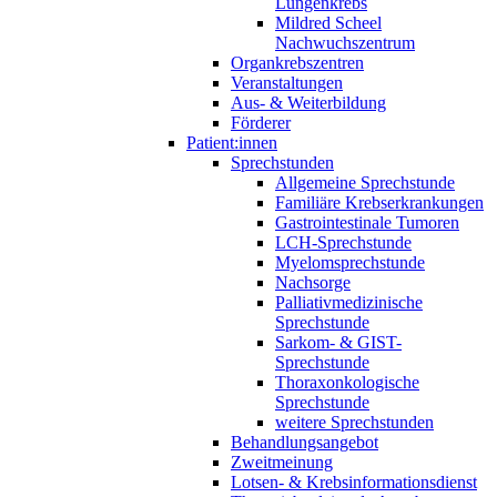
Lungenkrebs
Mildred Scheel
Nachwuchszentrum
Organkrebszentren
Veranstaltungen
Aus- & Weiterbildung
Förderer
Patient:innen
Sprechstunden
Allgemeine Sprechstunde
Familiäre Krebserkrankungen
Gastrointestinale Tumoren
LCH-Sprechstunde
Myelomsprechstunde
Nachsorge
Palliativmedizinische
Sprechstunde
Sarkom- & GIST-
Sprechstunde
Thoraxonkologische
Sprechstunde
weitere Sprechstunden
Behandlungsangebot
Zweitmeinung
Lotsen- & Krebsinformationsdienst