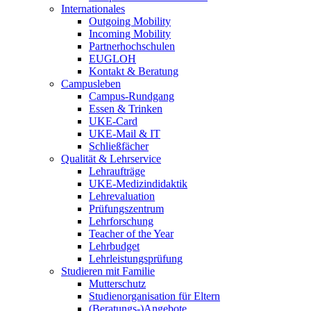
Internationales
Outgoing Mobility
Incoming Mobility
Partnerhochschulen
EUGLOH
Kontakt & Beratung
Campusleben
Campus-Rundgang
Essen & Trinken
UKE-Card
UKE-Mail & IT
Schließfächer
Qualität & Lehrservice
Lehraufträge
UKE-Medizindidaktik
Lehrevaluation
Prüfungszentrum
Lehrforschung
Teacher of the Year
Lehrbudget
Lehrleistungsprüfung
Studieren mit Familie
Mutterschutz
Studienorganisation für Eltern
(Beratungs-)Angebote