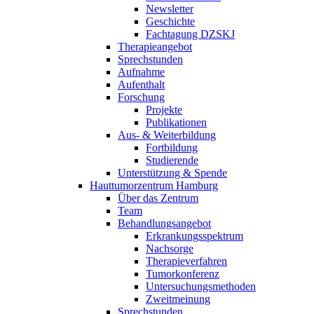
Newsletter
Geschichte
Fachtagung DZSKJ
Therapieangebot
Sprechstunden
Aufnahme
Aufenthalt
Forschung
Projekte
Publikationen
Aus- & Weiterbildung
Fortbildung
Studierende
Unterstützung & Spende
Hauttumorzentrum Hamburg
Über das Zentrum
Team
Behandlungsangebot
Erkrankungsspektrum
Nachsorge
Therapieverfahren
Tumorkonferenz
Untersuchungsmethoden
Zweitmeinung
Sprechstunden