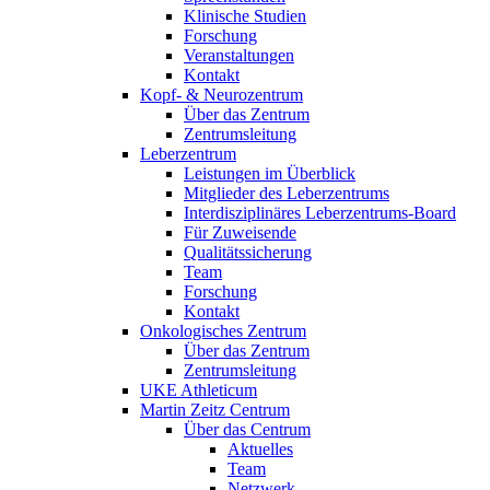
Klinische Studien
Forschung
Veranstaltungen
Kontakt
Kopf- & Neurozentrum
Über das Zentrum
Zentrumsleitung
Leberzentrum
Leistungen im Überblick
Mitglieder des Leberzentrums
Interdisziplinäres Leberzentrums-Board
Für Zuweisende
Qualitätssicherung
Team
Forschung
Kontakt
Onkologisches Zentrum
Über das Zentrum
Zentrumsleitung
UKE Athleticum
Martin Zeitz Centrum
Über das Centrum
Aktuelles
Team
Netzwerk