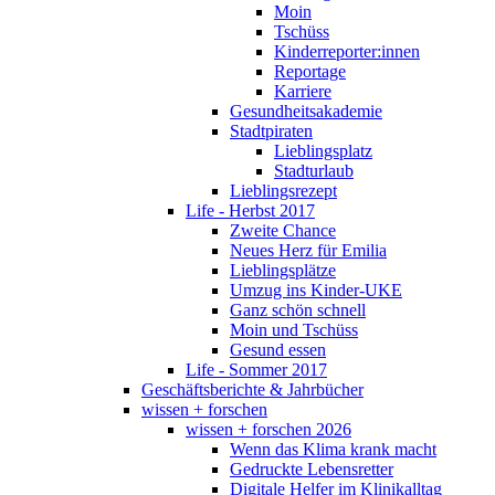
Moin
Tschüss
Kinderreporter:innen
Reportage
Karriere
Gesundheitsakademie
Stadtpiraten
Lieblingsplatz
Stadturlaub
Lieblingsrezept
Life - Herbst 2017
Zweite Chance
Neues Herz für Emilia
Lieblingsplätze
Umzug ins Kinder-UKE
Ganz schön schnell
Moin und Tschüss
Gesund essen
Life - Sommer 2017
Geschäftsberichte & Jahrbücher
wissen + forschen
wissen + forschen 2026
Wenn das Klima krank macht
Gedruckte Lebensretter
Digitale Helfer im Klinikalltag