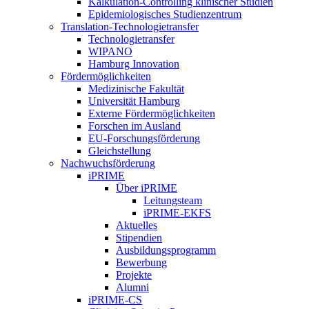
Kalkulation-Controlling klinischer Studien
Epidemiologisches Studienzentrum
Translation-Technologietransfer
Technologietransfer
WIPANO
Hamburg Innovation
Fördermöglichkeiten
Medizinische Fakultät
Universität Hamburg
Externe Fördermöglichkeiten
Forschen im Ausland
EU-Forschungsförderung
Gleichstellung
Nachwuchsförderung
iPRIME
Über iPRIME
Leitungsteam
iPRIME-EKFS
Aktuelles
Stipendien
Ausbildungsprogramm
Bewerbung
Projekte
Alumni
iPRIME-CS