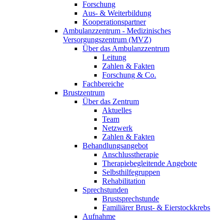
Forschung
Aus- & Weiterbildung
Kooperationspartner
Ambulanzzentrum - Medizinisches
Versorgungszentrum (MVZ)
Über das Ambulanzzentrum
Leitung
Zahlen & Fakten
Forschung & Co.
Fachbereiche
Brustzentrum
Über das Zentrum
Aktuelles
Team
Netzwerk
Zahlen & Fakten
Behandlungsangebot
Anschlusstherapie
Therapiebegleitende Angebote
Selbsthilfegruppen
Rehabilitation
Sprechstunden
Brustsprechstunde
Familiärer Brust- & Eierstockkrebs
Aufnahme