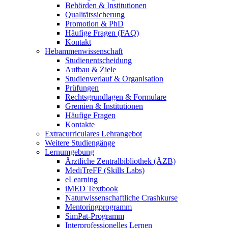
Behörden & Institutionen
Qualitätssicherung
Promotion & PhD
Häufige Fragen (FAQ)
Kontakt
Hebammenwissenschaft
Studienentscheidung
Aufbau & Ziele
Studienverlauf & Organisation
Prüfungen
Rechtsgrundlagen & Formulare
Gremien & Institutionen
Häufige Fragen
Kontakte
Extracurriculares Lehrangebot
Weitere Studiengänge
Lernumgebung
Ärztliche Zentralbibliothek (ÄZB)
MediTreFF (Skills Labs)
eLearning
iMED Textbook
Naturwissenschaftliche Crashkurse
Mentoringprogramm
SimPat-Programm
Interprofessionelles Lernen