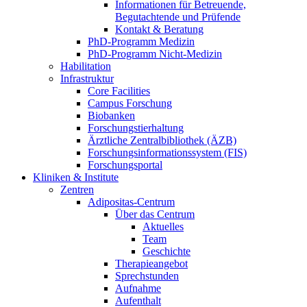
Informationen für Betreuende,
Begutachtende und Prüfende
Kontakt & Beratung
PhD-Programm Medizin
PhD-Programm Nicht-Medizin
Habilitation
Infrastruktur
Core Facilities
Campus Forschung
Biobanken
Forschungstierhaltung
Ärztliche Zentralbibliothek (ÄZB)
Forschungsinformationssystem (FIS)
Forschungsportal
Kliniken & Institute
Zentren
Adipositas-Centrum
Über das Centrum
Aktuelles
Team
Geschichte
Therapieangebot
Sprechstunden
Aufnahme
Aufenthalt