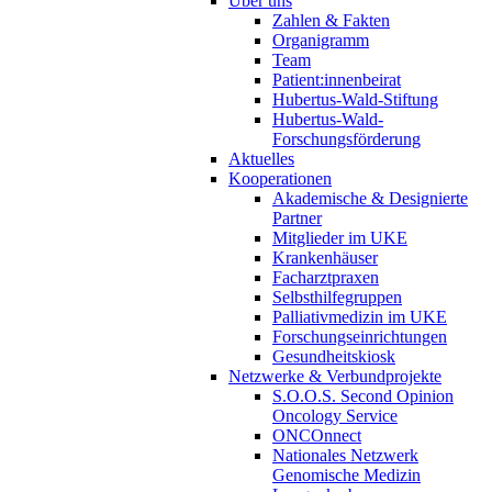
Über uns
Zahlen & Fakten
Organigramm
Team
Patient:innenbeirat
Hubertus-Wald-Stiftung
Hubertus-Wald-
Forschungsförderung
Aktuelles
Kooperationen
Akademische & Designierte
Partner
Mitglieder im UKE
Krankenhäuser
Facharztpraxen
Selbsthilfegruppen
Palliativmedizin im UKE
Forschungseinrichtungen
Gesundheitskiosk
Netzwerke & Verbundprojekte
S.O.O.S. Second Opinion
Oncology Service
ONCOnnect
Nationales Netzwerk
Genomische Medizin