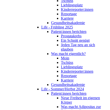
Tschüss
Lieblingsplatz
Kinderreporter:innen
Reportage
Karriere
Gesundheitsakademie
Life - Frühling 2025
Patient:innen berichten
Prostatakrebs
Ein Schnitt genügt
Jeden Tag neu an sich
glauben
Was macht eigentlich?
Moin
Tschüss
Lieblingsplatz
Kinderreporter:innen
Reportage
Karriere
Gesundheitsakademie
Life - Sommer/Herbst 2024
Patient:innen berichten
Neue Freiheit im eigenen
Körper
Was macht Adipositas zur