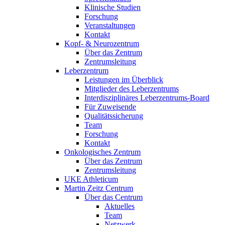
Klinische Studien
Forschung
Veranstaltungen
Kontakt
Kopf- & Neurozentrum
Über das Zentrum
Zentrumsleitung
Leberzentrum
Leistungen im Überblick
Mitglieder des Leberzentrums
Interdisziplinäres Leberzentrums-Board
Für Zuweisende
Qualitätssicherung
Team
Forschung
Kontakt
Onkologisches Zentrum
Über das Zentrum
Zentrumsleitung
UKE Athleticum
Martin Zeitz Centrum
Über das Centrum
Aktuelles
Team
Netzwerk