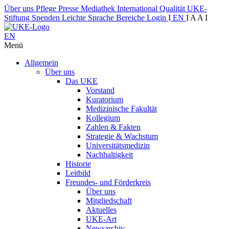
Über uns
Pflege
Presse
Mediathek
International
Qualität
UKE-
Stiftung
Spenden
Leichte Sprache
Bereiche
Login
I
EN
I
A
A
I
EN
Menü
Allgemein
Über uns
Das UKE
Vorstand
Kuratorium
Medizinische Fakultät
Kollegium
Zahlen & Fakten
Strategie & Wachstum
Universitätsmedizin
Nachhaltigkeit
Historie
Leitbild
Freundes- und Förderkreis
Über uns
Mitgliedschaft
Aktuelles
UKE-Art
Newsarchiv