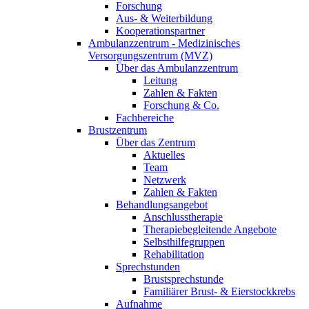
Forschung
Aus- & Weiterbildung
Kooperationspartner
Ambulanzzentrum - Medizinisches
Versorgungszentrum (MVZ)
Über das Ambulanzzentrum
Leitung
Zahlen & Fakten
Forschung & Co.
Fachbereiche
Brustzentrum
Über das Zentrum
Aktuelles
Team
Netzwerk
Zahlen & Fakten
Behandlungsangebot
Anschlusstherapie
Therapiebegleitende Angebote
Selbsthilfegruppen
Rehabilitation
Sprechstunden
Brustsprechstunde
Familiärer Brust- & Eierstockkrebs
Aufnahme