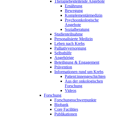
Therapiebegleitende Angebote
Ernährung
Bewegung
Komplementärmedizin
Psychoonkologische
Angebote
Sozialberatung
Studienteilnahme
Personalisierte Medizin
Leben nach Krebs
Palliativversorgung
Selbsthilfe
Angehörige
Beteiligung & Engagement
Prävention
Informationen rund um Krebs
Patient:innengeschichten
Aus der onkologischen
Forschung
Videos
Forschung
Forschungsschwerpunkte
Biobank
Core Facilities
Publikationen