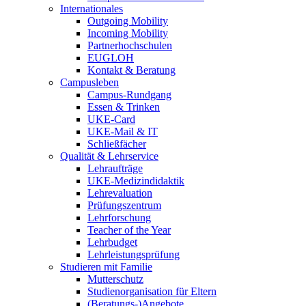
Internationales
Outgoing Mobility
Incoming Mobility
Partnerhochschulen
EUGLOH
Kontakt & Beratung
Campusleben
Campus-Rundgang
Essen & Trinken
UKE-Card
UKE-Mail & IT
Schließfächer
Qualität & Lehrservice
Lehraufträge
UKE-Medizindidaktik
Lehrevaluation
Prüfungszentrum
Lehrforschung
Teacher of the Year
Lehrbudget
Lehrleistungsprüfung
Studieren mit Familie
Mutterschutz
Studienorganisation für Eltern
(Beratungs-)Angebote