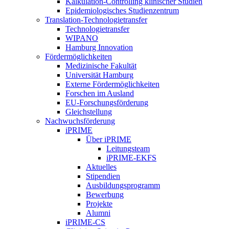
Kalkulation-Controlling klinischer Studien
Epidemiologisches Studienzentrum
Translation-Technologietransfer
Technologietransfer
WIPANO
Hamburg Innovation
Fördermöglichkeiten
Medizinische Fakultät
Universität Hamburg
Externe Fördermöglichkeiten
Forschen im Ausland
EU-Forschungsförderung
Gleichstellung
Nachwuchsförderung
iPRIME
Über iPRIME
Leitungsteam
iPRIME-EKFS
Aktuelles
Stipendien
Ausbildungsprogramm
Bewerbung
Projekte
Alumni
iPRIME-CS