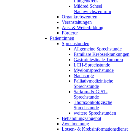
Lungenkrebs
Mildred Scheel
Nachwuchszentrum
Organkrebszentren
Veranstaltungen
Aus- & Weiterbildung
Förderer
Patient:innen
Sprechstunden
Allgemeine Sprechstunde
Familiäre Krebserkrankungen
Gastrointestinale Tumoren
LCH-Sprechstunde
Myelomsprechstunde
Nachsorge
Palliativmedizinische
Sprechstunde
Sarkom- & GIST-
Sprechstunde
Thoraxonkologische
Sprechstunde
weitere Sprechstunden
Behandlungsangebot
Zweitmeinung
Lotsen- & Krebsinformationsdienst