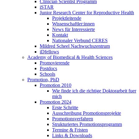
Clinician Scientist Programm
iSTAR
Junior Research Center for Reproductive Health
Projektleitende
Wissenschaftler:innen
News für Interessierte
Kontakt
Nationaler Verbund CERES
Mildred Scheel Nachwuchszentrum
iDfellows
Academy of Biomedical & Health Sciences
Promovierende
Postdocs
Schools
Promotion, PhD
Promotion 2010
Wie finde ich die richtige Doktorarbeit fuer
mich
Promotion 2024
Erste Schritte
Ausschreibung Promotionsprojekte
Promotionsverfahren
Strukturiertes Promotionsprogramm
Termine & Fristen
Links & Downloads