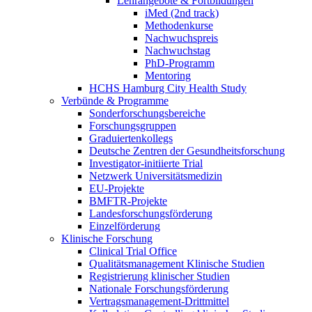
Lehrangebote & Fortbildungen
iMed (2nd track)
Methodenkurse
Nachwuchspreis
Nachwuchstag
PhD-Programm
Mentoring
HCHS Hamburg City Health Study
Verbünde & Programme
Sonderforschungsbereiche
Forschungsgruppen
Graduiertenkollegs
Deutsche Zentren der Gesundheitsforschung
Investigator-initiierte Trial
Netzwerk Universitätsmedizin
EU-Projekte
BMFTR-Projekte
Landesforschungsförderung
Einzelförderung
Klinische Forschung
Clinical Trial Office
Qualitätsmanagement Klinische Studien
Registrierung klinischer Studien
Nationale Forschungsförderung
Vertragsmanagement-Drittmittel