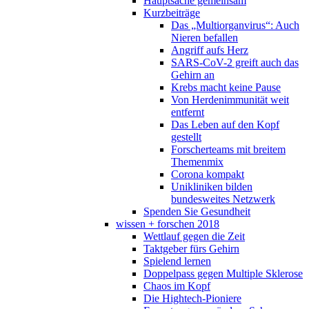
Hauptsache gemeinsam
Kurzbeiträge
Das „Multiorganvirus“: Auch
Nieren befallen
Angriff aufs Herz
SARS-CoV-2 greift auch das
Gehirn an
Krebs macht keine Pause
Von Herdenimmunität weit
entfernt
Das Leben auf den Kopf
gestellt
Forscherteams mit breitem
Themenmix
Corona kompakt
Unikliniken bilden
bundesweites Netzwerk
Spenden Sie Gesundheit
wissen + forschen 2018
Wettlauf gegen die Zeit
Taktgeber fürs Gehirn
Spielend lernen
Doppelpass gegen Multiple Sklerose
Chaos im Kopf
Die Hightech-Pioniere