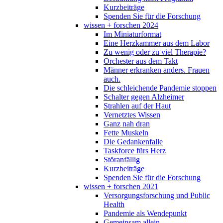
Kurzbeiträge
Spenden Sie für die Forschung
wissen + forschen 2024
Im Miniaturformat
Eine Herzkammer aus dem Labor
Zu wenig oder zu viel Therapie?
Orchester aus dem Takt
Männer erkranken anders. Frauen
auch.
Die schleichende Pandemie stoppen
Schalter gegen Alzheimer
Strahlen auf der Haut
Vernetztes Wissen
Ganz nah dran
Fette Muskeln
Die Gedankenfalle
Taskforce fürs Herz
Störanfällig
Kurzbeiträge
Spenden Sie für die Forschung
wissen + forschen 2021
Versorgungsforschung und Public
Health
Pandemie als Wendepunkt
Gemeinsam allein