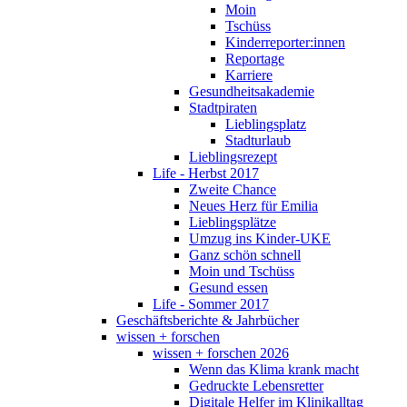
Moin
Tschüss
Kinderreporter:innen
Reportage
Karriere
Gesundheitsakademie
Stadtpiraten
Lieblingsplatz
Stadturlaub
Lieblingsrezept
Life - Herbst 2017
Zweite Chance
Neues Herz für Emilia
Lieblingsplätze
Umzug ins Kinder-UKE
Ganz schön schnell
Moin und Tschüss
Gesund essen
Life - Sommer 2017
Geschäftsberichte & Jahrbücher
wissen + forschen
wissen + forschen 2026
Wenn das Klima krank macht
Gedruckte Lebensretter
Digitale Helfer im Klinikalltag