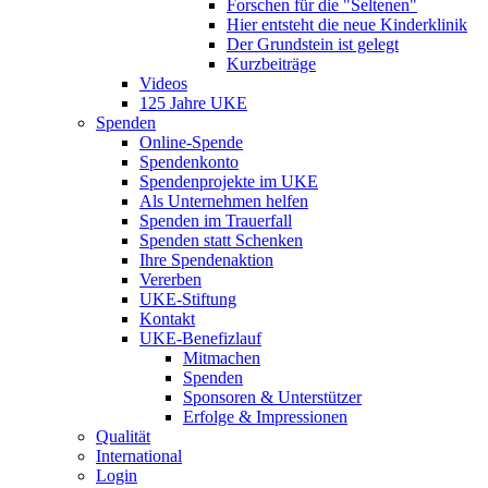
Forschen für die "Seltenen"
Hier entsteht die neue Kinderklinik
Der Grundstein ist gelegt
Kurzbeiträge
Videos
125 Jahre UKE
Spenden
Online-Spende
Spendenkonto
Spendenprojekte im UKE
Als Unternehmen helfen
Spenden im Trauerfall
Spenden statt Schenken
Ihre Spendenaktion
Vererben
UKE-Stiftung
Kontakt
UKE-Benefizlauf
Mitmachen
Spenden
Sponsoren & Unterstützer
Erfolge & Impressionen
Qualität
International
Login