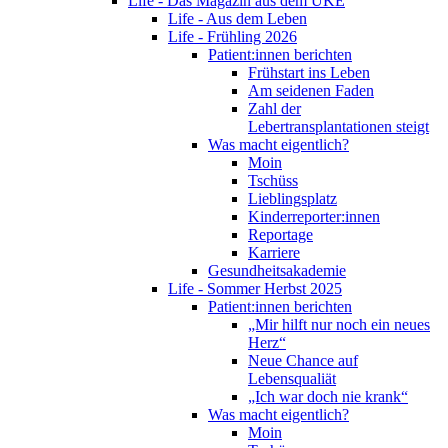
Life - Das Magazin aus dem UKE
Life - Aus dem Leben
Life - Frühling 2026
Patient:innen berichten
Frühstart ins Leben
Am seidenen Faden
Zahl der
Lebertransplantationen steigt
Was macht eigentlich?
Moin
Tschüss
Lieblingsplatz
Kinderreporter:innen
Reportage
Karriere
Gesundheitsakademie
Life - Sommer Herbst 2025
Patient:innen berichten
„Mir hilft nur noch ein neues
Herz“
Neue Chance auf
Lebensqualiät
„Ich war doch nie krank“
Was macht eigentlich?
Moin