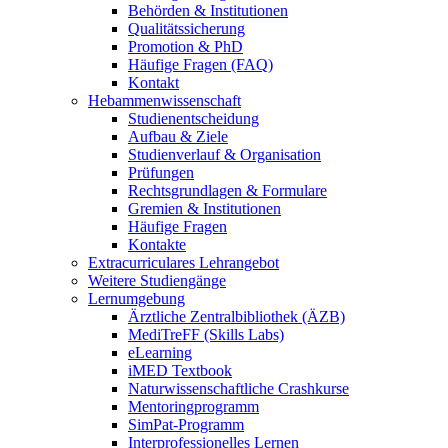
Behörden & Institutionen
Qualitätssicherung
Promotion & PhD
Häufige Fragen (FAQ)
Kontakt
Hebammenwissenschaft
Studienentscheidung
Aufbau & Ziele
Studienverlauf & Organisation
Prüfungen
Rechtsgrundlagen & Formulare
Gremien & Institutionen
Häufige Fragen
Kontakte
Extracurriculares Lehrangebot
Weitere Studiengänge
Lernumgebung
Ärztliche Zentralbibliothek (ÄZB)
MediTreFF (Skills Labs)
eLearning
iMED Textbook
Naturwissenschaftliche Crashkurse
Mentoringprogramm
SimPat-Programm
Interprofessionelles Lernen