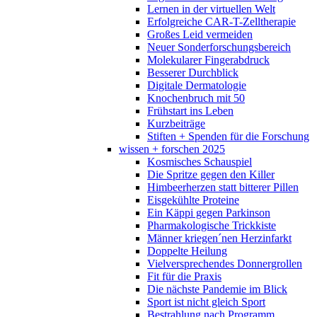
Lernen in der virtuellen Welt
Erfolgreiche CAR-T-Zelltherapie
Großes Leid vermeiden
Neuer Sonderforschungsbereich
Molekularer Fingerabdruck
Besserer Durchblick
Digitale Dermatologie
Knochenbruch mit 50
Frühstart ins Leben
Kurzbeiträge
Stiften + Spenden für die Forschung
wissen + forschen 2025
Kosmisches Schauspiel
Die Spritze gegen den Killer
Himbeerherzen statt bitterer Pillen
Eisgekühlte Proteine
Ein Käppi gegen Parkinson
Pharmakologische Trickkiste
Männer kriegen´nen Herzinfarkt
Doppelte Heilung
Vielversprechendes Donnergrollen
Fit für die Praxis
Die nächste Pandemie im Blick
Sport ist nicht gleich Sport
Bestrahlung nach Programm