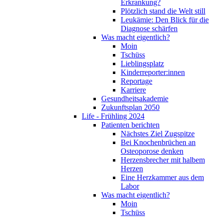
Erkrankung?
Plötzlich stand die Welt still
Leukämie: Den Blick für die
Diagnose schärfen
Was macht eigentlich?
Moin
Tschüss
Lieblingsplatz
Kinderreporter:innen
Reportage
Karriere
Gesundheitsakademie
Zukunftsplan 2050
Life - Frühling 2024
Patienten berichten
Nächstes Ziel Zugspitze
Bei Knochenbrüchen an
Osteoporose denken
Herzensbrecher mit halbem
Herzen
Eine Herzkammer aus dem
Labor
Was macht eigentlich?
Moin
Tschüss