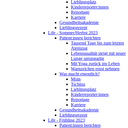
Lieblingsplatz
Kinderreporter:innen
Reportage
Karriere
Gesundheitsakademie
Lieblingsrezept
Life - Sommer/Herbst 2023
Patient:innen berichten
Tausend Tage bis zum letzten
Atemzug
Lebensqualität steigt mit neuer
Lunge sprungartig
Mit Yoga zurück ins Leben
Warnzeichen ernst nehmen
Was macht eigentlich?
Moin
Tschüss
Lieblingsplatz
Kinderreporter:innen
Reportage
Karriere
Gesundheitsakademie
Lieblingsrezept
Life - Frühling 2023
Patient:innen berichten