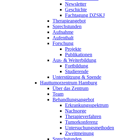
Newsletter
Geschichte
Fachtagung DZSKJ
Therapieangebot
Sprechstunden
Aufnahme
Aufenthalt
Forschung
Projekte
Publikationen
Aus- & Weiterbildung
Fortbildung
Studierende
Unterstützung & Spende
Hauttumorzentrum Hamburg
Über das Zentrum
Team
Behandlungsangebot
Erkrankungsspektrum
Nachsorge
Therapieverfahren
Tumorkonferenz
Untersuchungsmethoden
Zweitmeinung
Sprechstunden