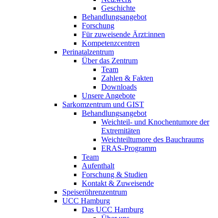
Geschichte
Behandlungsangebot
Forschung
Für zuweisende Ärzt:innen
Kompetenzcentren
Perinatalzentrum
Über das Zentrum
Team
Zahlen & Fakten
Downloads
Unsere Angebote
Sarkomzentrum und GIST
Behandlungsangebot
Weichteil- und Knochentumore der
Extremitäten
Weichteiltumore des Bauchraums
ERAS-Programm
Team
Aufenthalt
Forschung & Studien
Kontakt & Zuweisende
Speiseröhrenzentrum
UCC Hamburg
Das UCC Hamburg