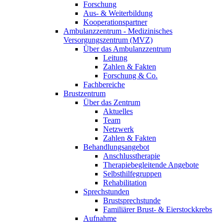
Forschung
Aus- & Weiterbildung
Kooperationspartner
Ambulanzzentrum - Medizinisches
Versorgungszentrum (MVZ)
Über das Ambulanzzentrum
Leitung
Zahlen & Fakten
Forschung & Co.
Fachbereiche
Brustzentrum
Über das Zentrum
Aktuelles
Team
Netzwerk
Zahlen & Fakten
Behandlungsangebot
Anschlusstherapie
Therapiebegleitende Angebote
Selbsthilfegruppen
Rehabilitation
Sprechstunden
Brustsprechstunde
Familiärer Brust- & Eierstockkrebs
Aufnahme