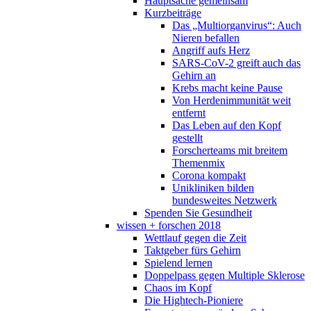
Hauptsache gemeinsam
Kurzbeiträge
Das „Multiorganvirus“: Auch
Nieren befallen
Angriff aufs Herz
SARS-CoV-2 greift auch das
Gehirn an
Krebs macht keine Pause
Von Herdenimmunität weit
entfernt
Das Leben auf den Kopf
gestellt
Forscherteams mit breitem
Themenmix
Corona kompakt
Unikliniken bilden
bundesweites Netzwerk
Spenden Sie Gesundheit
wissen + forschen 2018
Wettlauf gegen die Zeit
Taktgeber fürs Gehirn
Spielend lernen
Doppelpass gegen Multiple Sklerose
Chaos im Kopf
Die Hightech-Pioniere