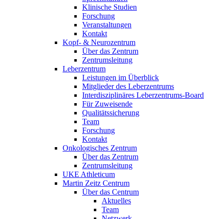
Klinische Studien
Forschung
Veranstaltungen
Kontakt
Kopf- & Neurozentrum
Über das Zentrum
Zentrumsleitung
Leberzentrum
Leistungen im Überblick
Mitglieder des Leberzentrums
Interdisziplinäres Leberzentrums-Board
Für Zuweisende
Qualitätssicherung
Team
Forschung
Kontakt
Onkologisches Zentrum
Über das Zentrum
Zentrumsleitung
UKE Athleticum
Martin Zeitz Centrum
Über das Centrum
Aktuelles
Team
Netzwerk