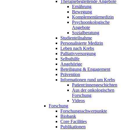
Therapiebegleitende Angebote
Ernährung
Bewegung
Komplementärmedizin
Psychoonkologische
Angebote
Sozialberatung
Studienteilnahme
Personalisierte Medizin
Leben nach Krebs
Palliativversorgung
Selbsthilfe
Angehörige
Beteiligung & Engagement
Prävention
Informationen rund um Krebs
Patient:innengeschichten
Aus der onkologischen
Forschung
Videos
Forschung
Forschungsschwerpunkte
Biobank
Core Facilities
Publikationen