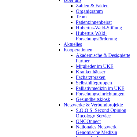
Über uns
Zahlen & Fakten
Organigramm
Team
Patient:innenbeirat
Hubertus-Wald-Stiftung
Hubertus-Wald-
Forschungsförderung
Aktuelles
Kooperationen
Akademische & Designierte
Partner
Mitglieder im UKE
Krankenhäuser
Facharztpraxen
Selbsthilfegruppen
Palliativmedizin im UKE
Forschungseinrichtungen
Gesundheitskiosk
Netzwerke & Verbundprojekte
S.O.O.S. Second Opinion
Oncology Service
ONCOnnect
Nationales Netzwerk
Genomische Medizin