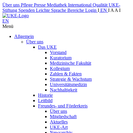
Über uns
Pflege
Presse
Mediathek
International
Qualität
UKE-
Stiftung
Spenden
Leichte Sprache
Bereiche
Login
I
EN
I
A
A
I
EN
Menü
Allgemein
Über uns
Das UKE
Vorstand
Kuratorium
Medizinische Fakultät
Kollegium
Zahlen & Fakten
Strategie & Wachstum
Universitätsmedizin
Nachhaltigkeit
Historie
Leitbild
Freundes- und Förderkreis
Über uns
Mitgliedschaft
Aktuelles
UKE-Art
Newsarchiv