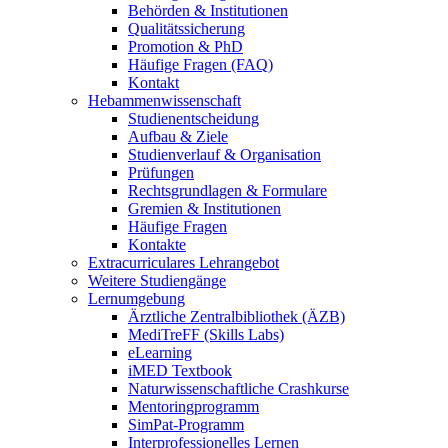
Behörden & Institutionen
Qualitätssicherung
Promotion & PhD
Häufige Fragen (FAQ)
Kontakt
Hebammenwissenschaft
Studienentscheidung
Aufbau & Ziele
Studienverlauf & Organisation
Prüfungen
Rechtsgrundlagen & Formulare
Gremien & Institutionen
Häufige Fragen
Kontakte
Extracurriculares Lehrangebot
Weitere Studiengänge
Lernumgebung
Ärztliche Zentralbibliothek (ÄZB)
MediTreFF (Skills Labs)
eLearning
iMED Textbook
Naturwissenschaftliche Crashkurse
Mentoringprogramm
SimPat-Programm
Interprofessionelles Lernen