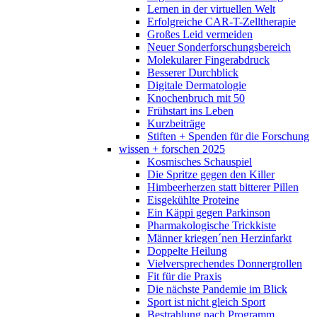
Lernen in der virtuellen Welt
Erfolgreiche CAR-T-Zelltherapie
Großes Leid vermeiden
Neuer Sonderforschungsbereich
Molekularer Fingerabdruck
Besserer Durchblick
Digitale Dermatologie
Knochenbruch mit 50
Frühstart ins Leben
Kurzbeiträge
Stiften + Spenden für die Forschung
wissen + forschen 2025
Kosmisches Schauspiel
Die Spritze gegen den Killer
Himbeerherzen statt bitterer Pillen
Eisgekühlte Proteine
Ein Käppi gegen Parkinson
Pharmakologische Trickkiste
Männer kriegen´nen Herzinfarkt
Doppelte Heilung
Vielversprechendes Donnergrollen
Fit für die Praxis
Die nächste Pandemie im Blick
Sport ist nicht gleich Sport
Bestrahlung nach Programm