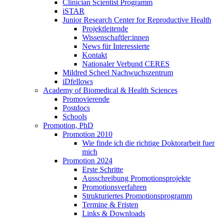
Clinician Scientist Programm
iSTAR
Junior Research Center for Reproductive Health
Projektleitende
Wissenschaftler:innen
News für Interessierte
Kontakt
Nationaler Verbund CERES
Mildred Scheel Nachwuchszentrum
iDfellows
Academy of Biomedical & Health Sciences
Promovierende
Postdocs
Schools
Promotion, PhD
Promotion 2010
Wie finde ich die richtige Doktorarbeit fuer
mich
Promotion 2024
Erste Schritte
Ausschreibung Promotionsprojekte
Promotionsverfahren
Strukturiertes Promotionsprogramm
Termine & Fristen
Links & Downloads