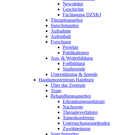
Newsletter
Geschichte
Fachtagung DZSKJ
Therapieangebot
Sprechstunden
Aufnahme
Aufenthalt
Forschung
Projekte
Publikationen
Aus- & Weiterbildung
Fortbildung
Studierende
Unterstützung & Spende
Hauttumorzentrum Hamburg
Über das Zentrum
Team
Behandlungsangebot
Erkrankungsspektrum
Nachsorge
Therapieverfahren
Tumorkonferenz
Untersuchungsmethoden
Zweitmeinung
Sprechstunden