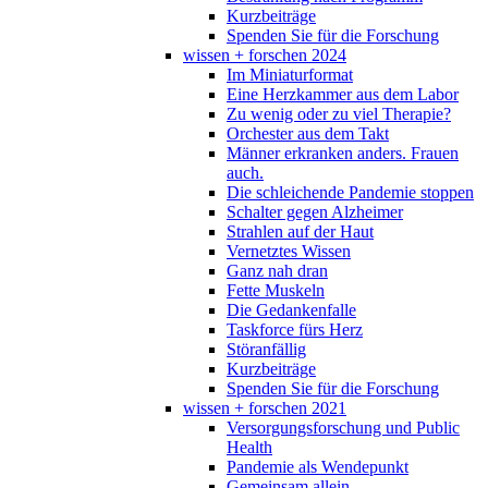
Kurzbeiträge
Spenden Sie für die Forschung
wissen + forschen 2024
Im Miniaturformat
Eine Herzkammer aus dem Labor
Zu wenig oder zu viel Therapie?
Orchester aus dem Takt
Männer erkranken anders. Frauen
auch.
Die schleichende Pandemie stoppen
Schalter gegen Alzheimer
Strahlen auf der Haut
Vernetztes Wissen
Ganz nah dran
Fette Muskeln
Die Gedankenfalle
Taskforce fürs Herz
Störanfällig
Kurzbeiträge
Spenden Sie für die Forschung
wissen + forschen 2021
Versorgungsforschung und Public
Health
Pandemie als Wendepunkt
Gemeinsam allein