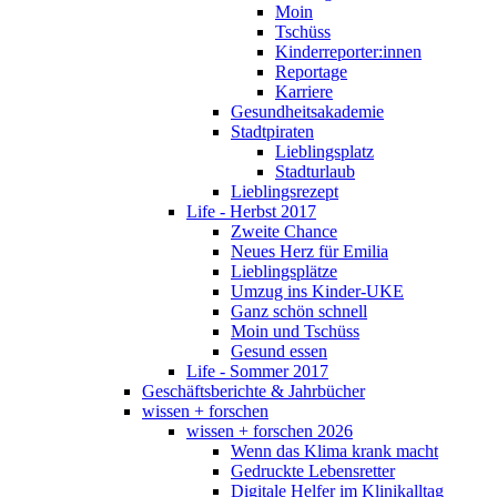
Moin
Tschüss
Kinderreporter:innen
Reportage
Karriere
Gesundheitsakademie
Stadtpiraten
Lieblingsplatz
Stadturlaub
Lieblingsrezept
Life - Herbst 2017
Zweite Chance
Neues Herz für Emilia
Lieblingsplätze
Umzug ins Kinder-UKE
Ganz schön schnell
Moin und Tschüss
Gesund essen
Life - Sommer 2017
Geschäftsberichte & Jahrbücher
wissen + forschen
wissen + forschen 2026
Wenn das Klima krank macht
Gedruckte Lebensretter
Digitale Helfer im Klinikalltag