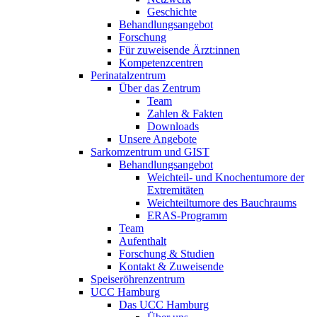
Geschichte
Behandlungsangebot
Forschung
Für zuweisende Ärzt:innen
Kompetenzcentren
Perinatalzentrum
Über das Zentrum
Team
Zahlen & Fakten
Downloads
Unsere Angebote
Sarkomzentrum und GIST
Behandlungsangebot
Weichteil- und Knochentumore der
Extremitäten
Weichteiltumore des Bauchraums
ERAS-Programm
Team
Aufenthalt
Forschung & Studien
Kontakt & Zuweisende
Speiseröhrenzentrum
UCC Hamburg
Das UCC Hamburg