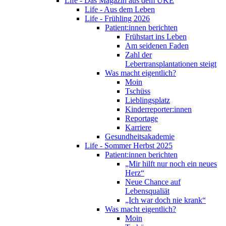
Life - Das Magazin aus dem UKE
Life - Aus dem Leben
Life - Frühling 2026
Patient:innen berichten
Frühstart ins Leben
Am seidenen Faden
Zahl der
Lebertransplantationen steigt
Was macht eigentlich?
Moin
Tschüss
Lieblingsplatz
Kinderreporter:innen
Reportage
Karriere
Gesundheitsakademie
Life - Sommer Herbst 2025
Patient:innen berichten
„Mir hilft nur noch ein neues
Herz“
Neue Chance auf
Lebensqualiät
„Ich war doch nie krank“
Was macht eigentlich?
Moin