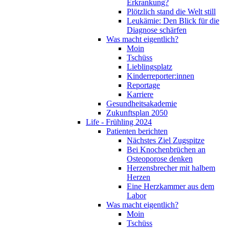
Erkrankung?
Plötzlich stand die Welt still
Leukämie: Den Blick für die
Diagnose schärfen
Was macht eigentlich?
Moin
Tschüss
Lieblingsplatz
Kinderreporter:innen
Reportage
Karriere
Gesundheitsakademie
Zukunftsplan 2050
Life - Frühling 2024
Patienten berichten
Nächstes Ziel Zugspitze
Bei Knochenbrüchen an
Osteoporose denken
Herzensbrecher mit halbem
Herzen
Eine Herzkammer aus dem
Labor
Was macht eigentlich?
Moin
Tschüss