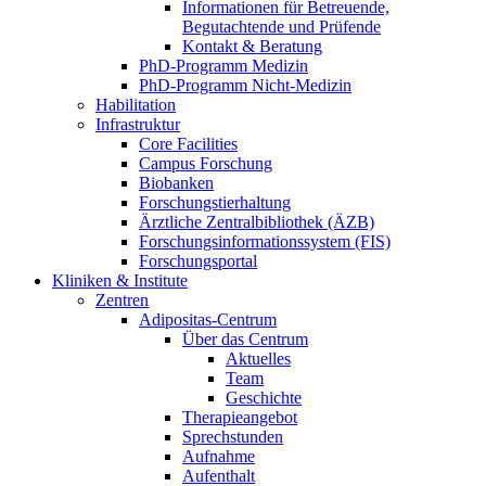
Informationen für Betreuende,
Begutachtende und Prüfende
Kontakt & Beratung
PhD-Programm Medizin
PhD-Programm Nicht-Medizin
Habilitation
Infrastruktur
Core Facilities
Campus Forschung
Biobanken
Forschungstierhaltung
Ärztliche Zentralbibliothek (ÄZB)
Forschungsinformationssystem (FIS)
Forschungsportal
Kliniken & Institute
Zentren
Adipositas-Centrum
Über das Centrum
Aktuelles
Team
Geschichte
Therapieangebot
Sprechstunden
Aufnahme
Aufenthalt