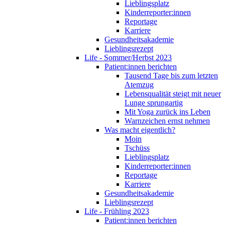
Lieblingsplatz
Kinderreporter:innen
Reportage
Karriere
Gesundheitsakademie
Lieblingsrezept
Life - Sommer/Herbst 2023
Patient:innen berichten
Tausend Tage bis zum letzten
Atemzug
Lebensqualität steigt mit neuer
Lunge sprungartig
Mit Yoga zurück ins Leben
Warnzeichen ernst nehmen
Was macht eigentlich?
Moin
Tschüss
Lieblingsplatz
Kinderreporter:innen
Reportage
Karriere
Gesundheitsakademie
Lieblingsrezept
Life - Frühling 2023
Patient:innen berichten