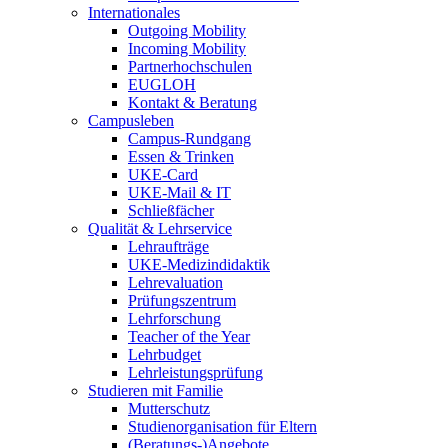
Internationales
Outgoing Mobility
Incoming Mobility
Partnerhochschulen
EUGLOH
Kontakt & Beratung
Campusleben
Campus-Rundgang
Essen & Trinken
UKE-Card
UKE-Mail & IT
Schließfächer
Qualität & Lehrservice
Lehraufträge
UKE-Medizindidaktik
Lehrevaluation
Prüfungszentrum
Lehrforschung
Teacher of the Year
Lehrbudget
Lehrleistungsprüfung
Studieren mit Familie
Mutterschutz
Studienorganisation für Eltern
(Beratungs-)Angebote