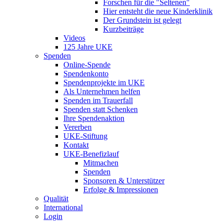
Forschen für die "Seltenen"
Hier entsteht die neue Kinderklinik
Der Grundstein ist gelegt
Kurzbeiträge
Videos
125 Jahre UKE
Spenden
Online-Spende
Spendenkonto
Spendenprojekte im UKE
Als Unternehmen helfen
Spenden im Trauerfall
Spenden statt Schenken
Ihre Spendenaktion
Vererben
UKE-Stiftung
Kontakt
UKE-Benefizlauf
Mitmachen
Spenden
Sponsoren & Unterstützer
Erfolge & Impressionen
Qualität
International
Login