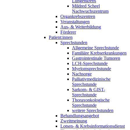
Lungenkrebs
Mildred Scheel
Nachwuchszentrum
Organkrebszentren
Veranstaltungen
Aus- & Weiterbildung
Förderer
Patient:innen
Sprechstunden
Allgemeine Sprechstunde
Familiäre Krebserkrankungen
Gastrointestinale Tumoren
LCH-Sprechstunde
Myelomsprechstunde
Nachsorge
Palliativmedizinische
Sprechstunde
Sarkom- & GIST-
Sprechstunde
Thoraxonkologische
Sprechstunde
weitere Sprechstunden
Behandlungsangebot
Zweitmeinung
Lotsen- & Krebsinformationsdienst