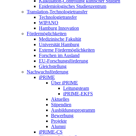
Kalkulation-Controlling klinischer Studien
Epidemiologisches Studienzentrum
Translation-Technologietransfer
Technologietransfer
WIPANO
Hamburg Innovation
Fördermöglichkeiten
Medizinische Fakultät
Universität Hamburg
Externe Fördermöglichkeiten
Forschen im Ausland
EU-Forschungsförderung
Gleichstellung
Nachwuchsförderung
iPRIME
Über iPRIME
Leitungsteam
iPRIME-EKFS
Aktuelles
Stipendien
Ausbildungsprogramm
Bewerbung
Projekte
Alumni
iPRIME-CS