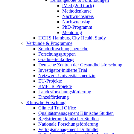
Lehrangebote & Fortbildungen
iMed (2nd track)
Methodenkurse
Nachwuchspreis
Nachwuchstag
PhD-Programm
Mentoring
HCHS Hamburg City Health Study
Verbünde & Programme
Sonderforschungsbereiche
Forschungsgruppen
Graduiertenkollegs
Deutsche Zentren der Gesundheitsforschung
Investigator-initiierte Trial
Netzwerk Universitätsmedizin
EU-Projekte
BMFTR-Projekte
Landesforschungsförderung
Einzelförderung
Klinische Forschung
Clinical Trial Office
Qualitätsmanagement Klinische Studien
Registrierung klinischer Studien
Nationale Forschungsförderung
Vertragsmanagement-Drittmittel