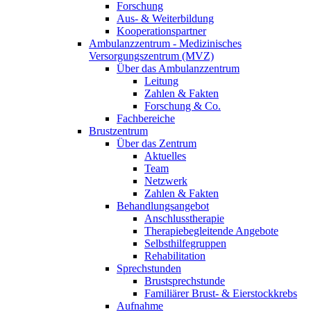
Forschung
Aus- & Weiterbildung
Kooperationspartner
Ambulanzzentrum - Medizinisches
Versorgungszentrum (MVZ)
Über das Ambulanzzentrum
Leitung
Zahlen & Fakten
Forschung & Co.
Fachbereiche
Brustzentrum
Über das Zentrum
Aktuelles
Team
Netzwerk
Zahlen & Fakten
Behandlungsangebot
Anschlusstherapie
Therapiebegleitende Angebote
Selbsthilfegruppen
Rehabilitation
Sprechstunden
Brustsprechstunde
Familiärer Brust- & Eierstockkrebs
Aufnahme