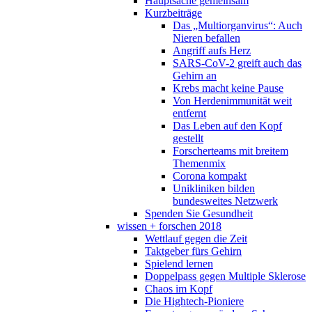
Hauptsache gemeinsam
Kurzbeiträge
Das „Multiorganvirus“: Auch
Nieren befallen
Angriff aufs Herz
SARS-CoV-2 greift auch das
Gehirn an
Krebs macht keine Pause
Von Herdenimmunität weit
entfernt
Das Leben auf den Kopf
gestellt
Forscherteams mit breitem
Themenmix
Corona kompakt
Unikliniken bilden
bundesweites Netzwerk
Spenden Sie Gesundheit
wissen + forschen 2018
Wettlauf gegen die Zeit
Taktgeber fürs Gehirn
Spielend lernen
Doppelpass gegen Multiple Sklerose
Chaos im Kopf
Die Hightech-Pioniere