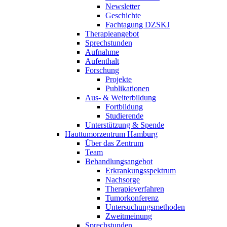
Newsletter
Geschichte
Fachtagung DZSKJ
Therapieangebot
Sprechstunden
Aufnahme
Aufenthalt
Forschung
Projekte
Publikationen
Aus- & Weiterbildung
Fortbildung
Studierende
Unterstützung & Spende
Hauttumorzentrum Hamburg
Über das Zentrum
Team
Behandlungsangebot
Erkrankungsspektrum
Nachsorge
Therapieverfahren
Tumorkonferenz
Untersuchungsmethoden
Zweitmeinung
Sprechstunden