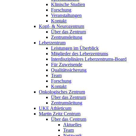
Klinische Studien
Forschung
Veranstaltungen
Kontakt
Kopf- & Neurozentrum
Über das Zentrum
Zentrumsleitung
Leberzentrum
Leistungen im Überblick
Mitglieder des Leberzentrums
Interdisziplinäres Leberzentrums-Board
Für Zuweisende
Qualitätssicherung
Team
Forschung
Kontakt
Onkologisches Zentrum
Über das Zentrum
Zentrumsleitung
UKE Athleticum
Martin Zeitz Centrum
Über das Centrum
Aktuelles
Team
Netzwerk