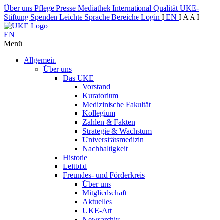
Über uns
Pflege
Presse
Mediathek
International
Qualität
UKE-
Stiftung
Spenden
Leichte Sprache
Bereiche
Login
I
EN
I
A
A
I
EN
Menü
Allgemein
Über uns
Das UKE
Vorstand
Kuratorium
Medizinische Fakultät
Kollegium
Zahlen & Fakten
Strategie & Wachstum
Universitätsmedizin
Nachhaltigkeit
Historie
Leitbild
Freundes- und Förderkreis
Über uns
Mitgliedschaft
Aktuelles
UKE-Art
Newsarchiv