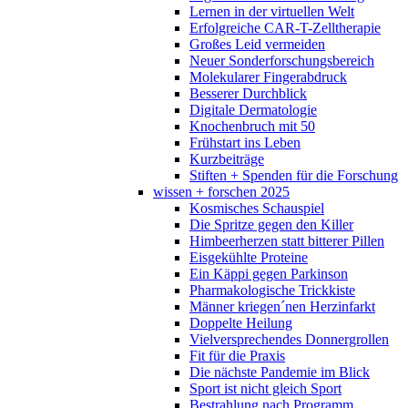
Lernen in der virtuellen Welt
Erfolgreiche CAR-T-Zelltherapie
Großes Leid vermeiden
Neuer Sonderforschungsbereich
Molekularer Fingerabdruck
Besserer Durchblick
Digitale Dermatologie
Knochenbruch mit 50
Frühstart ins Leben
Kurzbeiträge
Stiften + Spenden für die Forschung
wissen + forschen 2025
Kosmisches Schauspiel
Die Spritze gegen den Killer
Himbeerherzen statt bitterer Pillen
Eisgekühlte Proteine
Ein Käppi gegen Parkinson
Pharmakologische Trickkiste
Männer kriegen´nen Herzinfarkt
Doppelte Heilung
Vielversprechendes Donnergrollen
Fit für die Praxis
Die nächste Pandemie im Blick
Sport ist nicht gleich Sport
Bestrahlung nach Programm