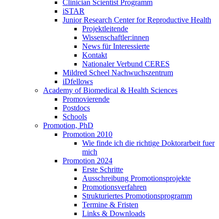
Clinician Scientist Programm
iSTAR
Junior Research Center for Reproductive Health
Projektleitende
Wissenschaftler:innen
News für Interessierte
Kontakt
Nationaler Verbund CERES
Mildred Scheel Nachwuchszentrum
iDfellows
Academy of Biomedical & Health Sciences
Promovierende
Postdocs
Schools
Promotion, PhD
Promotion 2010
Wie finde ich die richtige Doktorarbeit fuer
mich
Promotion 2024
Erste Schritte
Ausschreibung Promotionsprojekte
Promotionsverfahren
Strukturiertes Promotionsprogramm
Termine & Fristen
Links & Downloads