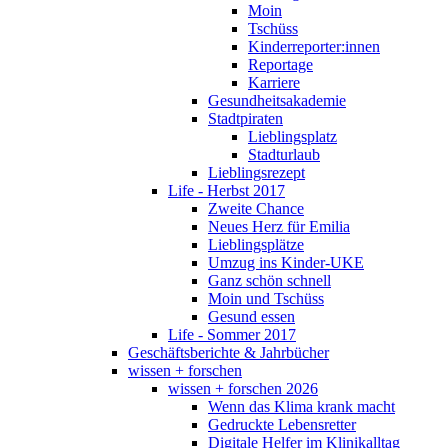
Moin
Tschüss
Kinderreporter:innen
Reportage
Karriere
Gesundheitsakademie
Stadtpiraten
Lieblingsplatz
Stadturlaub
Lieblingsrezept
Life - Herbst 2017
Zweite Chance
Neues Herz für Emilia
Lieblingsplätze
Umzug ins Kinder-UKE
Ganz schön schnell
Moin und Tschüss
Gesund essen
Life - Sommer 2017
Geschäftsberichte & Jahrbücher
wissen + forschen
wissen + forschen 2026
Wenn das Klima krank macht
Gedruckte Lebensretter
Digitale Helfer im Klinikalltag