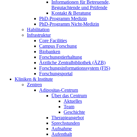
Informationen für Betreuende,
Begutachtende und Prüfende
Kontakt & Beratung
PhD-Programm Medizin
PhD-Programm Nicht-Medizin
Habilitation
Infrastruktur
Core Facilities
Campus Forschung
Biobanken
Forschungstierhaltung
Ärztliche Zentralbibliothek (ÄZB)
Forschungsinformationssystem (FIS)
Forschungsportal
Kliniken & Institute
Zentren
Adipositas-Centrum
Über das Centrum
Aktuelles
Team
Geschichte
Therapieangebot
Sprechstunden
Aufnahme
Aufenthalt