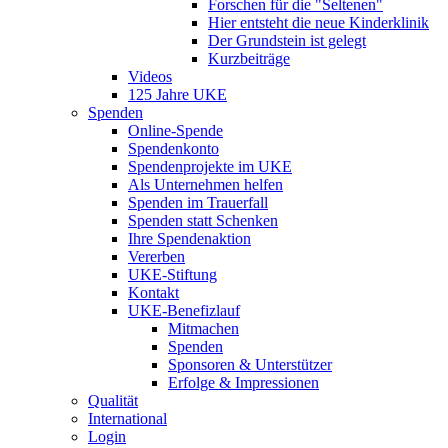
Forschen für die "Seltenen"
Hier entsteht die neue Kinderklinik
Der Grundstein ist gelegt
Kurzbeiträge
Videos
125 Jahre UKE
Spenden
Online-Spende
Spendenkonto
Spendenprojekte im UKE
Als Unternehmen helfen
Spenden im Trauerfall
Spenden statt Schenken
Ihre Spendenaktion
Vererben
UKE-Stiftung
Kontakt
UKE-Benefizlauf
Mitmachen
Spenden
Sponsoren & Unterstützer
Erfolge & Impressionen
Qualität
International
Login