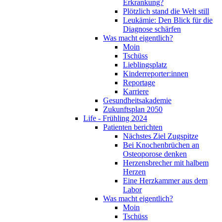
Erkrankung?
Plötzlich stand die Welt still
Leukämie: Den Blick für die
Diagnose schärfen
Was macht eigentlich?
Moin
Tschüss
Lieblingsplatz
Kinderreporter:innen
Reportage
Karriere
Gesundheitsakademie
Zukunftsplan 2050
Life - Frühling 2024
Patienten berichten
Nächstes Ziel Zugspitze
Bei Knochenbrüchen an
Osteoporose denken
Herzensbrecher mit halbem
Herzen
Eine Herzkammer aus dem
Labor
Was macht eigentlich?
Moin
Tschüss