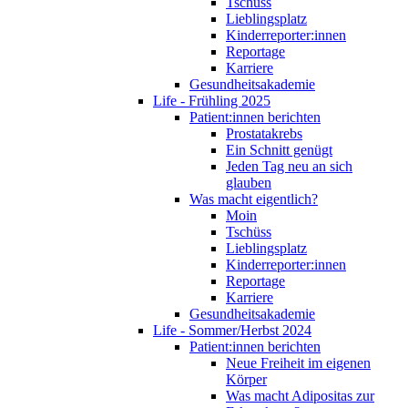
Tschüss
Lieblingsplatz
Kinderreporter:innen
Reportage
Karriere
Gesundheitsakademie
Life - Frühling 2025
Patient:innen berichten
Prostatakrebs
Ein Schnitt genügt
Jeden Tag neu an sich
glauben
Was macht eigentlich?
Moin
Tschüss
Lieblingsplatz
Kinderreporter:innen
Reportage
Karriere
Gesundheitsakademie
Life - Sommer/Herbst 2024
Patient:innen berichten
Neue Freiheit im eigenen
Körper
Was macht Adipositas zur