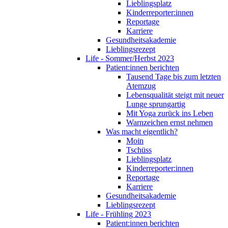
Lieblingsplatz
Kinderreporter:innen
Reportage
Karriere
Gesundheitsakademie
Lieblingsrezept
Life - Sommer/Herbst 2023
Patient:innen berichten
Tausend Tage bis zum letzten
Atemzug
Lebensqualität steigt mit neuer
Lunge sprungartig
Mit Yoga zurück ins Leben
Warnzeichen ernst nehmen
Was macht eigentlich?
Moin
Tschüss
Lieblingsplatz
Kinderreporter:innen
Reportage
Karriere
Gesundheitsakademie
Lieblingsrezept
Life - Frühling 2023
Patient:innen berichten