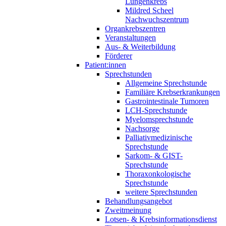
Lungenkrebs
Mildred Scheel
Nachwuchszentrum
Organkrebszentren
Veranstaltungen
Aus- & Weiterbildung
Förderer
Patient:innen
Sprechstunden
Allgemeine Sprechstunde
Familiäre Krebserkrankungen
Gastrointestinale Tumoren
LCH-Sprechstunde
Myelomsprechstunde
Nachsorge
Palliativmedizinische
Sprechstunde
Sarkom- & GIST-
Sprechstunde
Thoraxonkologische
Sprechstunde
weitere Sprechstunden
Behandlungsangebot
Zweitmeinung
Lotsen- & Krebsinformationsdienst