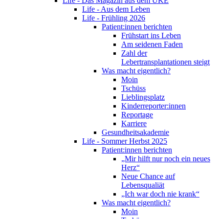
Life - Das Magazin aus dem UKE
Life - Aus dem Leben
Life - Frühling 2026
Patient:innen berichten
Frühstart ins Leben
Am seidenen Faden
Zahl der
Lebertransplantationen steigt
Was macht eigentlich?
Moin
Tschüss
Lieblingsplatz
Kinderreporter:innen
Reportage
Karriere
Gesundheitsakademie
Life - Sommer Herbst 2025
Patient:innen berichten
„Mir hilft nur noch ein neues
Herz“
Neue Chance auf
Lebensqualiät
„Ich war doch nie krank“
Was macht eigentlich?
Moin