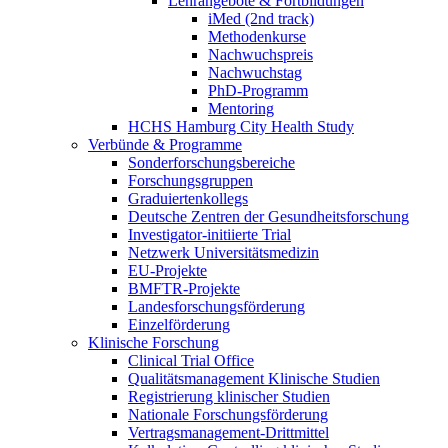
Lehrangebote & Fortbildungen
iMed (2nd track)
Methodenkurse
Nachwuchspreis
Nachwuchstag
PhD-Programm
Mentoring
HCHS Hamburg City Health Study
Verbünde & Programme
Sonderforschungsbereiche
Forschungsgruppen
Graduiertenkollegs
Deutsche Zentren der Gesundheitsforschung
Investigator-initiierte Trial
Netzwerk Universitätsmedizin
EU-Projekte
BMFTR-Projekte
Landesforschungsförderung
Einzelförderung
Klinische Forschung
Clinical Trial Office
Qualitätsmanagement Klinische Studien
Registrierung klinischer Studien
Nationale Forschungsförderung
Vertragsmanagement-Drittmittel