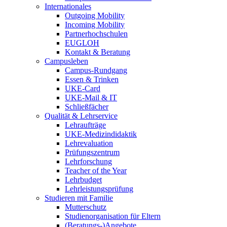
Internationales
Outgoing Mobility
Incoming Mobility
Partnerhochschulen
EUGLOH
Kontakt & Beratung
Campusleben
Campus-Rundgang
Essen & Trinken
UKE-Card
UKE-Mail & IT
Schließfächer
Qualität & Lehrservice
Lehraufträge
UKE-Medizindidaktik
Lehrevaluation
Prüfungszentrum
Lehrforschung
Teacher of the Year
Lehrbudget
Lehrleistungsprüfung
Studieren mit Familie
Mutterschutz
Studienorganisation für Eltern
(Beratungs-)Angebote