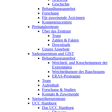
Geschichte
Behandlungsangebot
Forschung
Für zuweisende Ärzt:innen
Kompetenzcentren
Perinatalzentrum
Über das Zentrum
Team
Zahlen & Fakten
Downloads
Unsere Angebote
Sarkomzentrum und GIST
Behandlungsangebot
Weichteil- und Knochentumore der
Extremitäten
Weichteiltumore des Bauchraums
ERAS-Programm
Team
Aufenthalt
Forschung & Studien
Kontakt & Zuweisende
Speiseröhrenzentrum
UCC Hamburg
Das UCC Hamburg