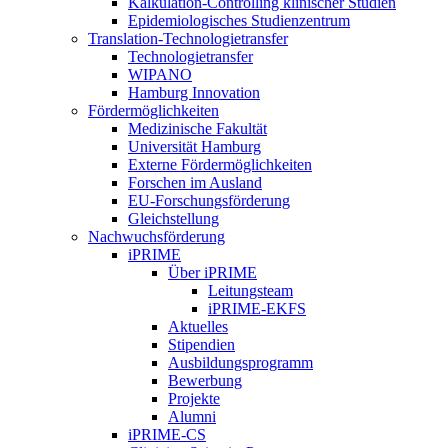
Kalkulation-Controlling klinischer Studien
Epidemiologisches Studienzentrum
Translation-Technologietransfer
Technologietransfer
WIPANO
Hamburg Innovation
Fördermöglichkeiten
Medizinische Fakultät
Universität Hamburg
Externe Fördermöglichkeiten
Forschen im Ausland
EU-Forschungsförderung
Gleichstellung
Nachwuchsförderung
iPRIME
Über iPRIME
Leitungsteam
iPRIME-EKFS
Aktuelles
Stipendien
Ausbildungsprogramm
Bewerbung
Projekte
Alumni
iPRIME-CS