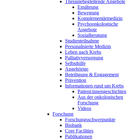
Therapiebegleitende Angebote
Ernährung
Bewegung
Komplementärmedizin
Psychoonkologische
Angebote
Sozialberatung
Studienteilnahme
Personalisierte Medizin
Leben nach Krebs
Palliativversorgung
Selbsthilfe
Angehörige
Beteiligung & Engagement
Prävention
Informationen rund um Krebs
Patient:innengeschichten
Aus der onkologischen
Forschung
Videos
Forschung
Forschungsschwerpunkte
Biobank
Core Facilities
Publikationen