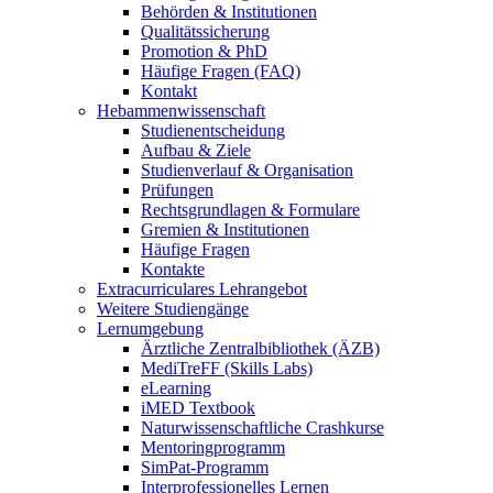
Behörden & Institutionen
Qualitätssicherung
Promotion & PhD
Häufige Fragen (FAQ)
Kontakt
Hebammenwissenschaft
Studienentscheidung
Aufbau & Ziele
Studienverlauf & Organisation
Prüfungen
Rechtsgrundlagen & Formulare
Gremien & Institutionen
Häufige Fragen
Kontakte
Extracurriculares Lehrangebot
Weitere Studiengänge
Lernumgebung
Ärztliche Zentralbibliothek (ÄZB)
MediTreFF (Skills Labs)
eLearning
iMED Textbook
Naturwissenschaftliche Crashkurse
Mentoringprogramm
SimPat-Programm
Interprofessionelles Lernen