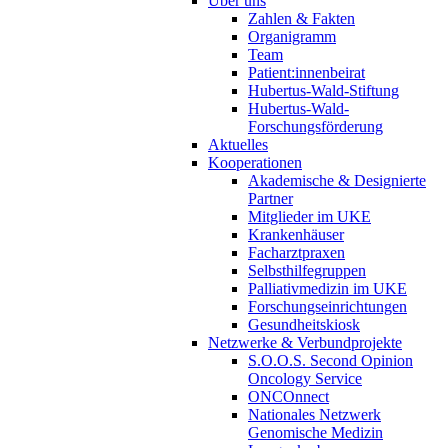
Über uns
Zahlen & Fakten
Organigramm
Team
Patient:innenbeirat
Hubertus-Wald-Stiftung
Hubertus-Wald-
Forschungsförderung
Aktuelles
Kooperationen
Akademische & Designierte
Partner
Mitglieder im UKE
Krankenhäuser
Facharztpraxen
Selbsthilfegruppen
Palliativmedizin im UKE
Forschungseinrichtungen
Gesundheitskiosk
Netzwerke & Verbundprojekte
S.O.O.S. Second Opinion
Oncology Service
ONCOnnect
Nationales Netzwerk
Genomische Medizin