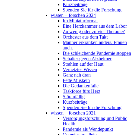
Kurzbeiträge
Spenden Sie für die Forschung
wissen + forschen 2024
Im Miniaturformat
Eine Herzkammer aus dem Labor
Zu wenig oder zu viel Therapie?
Orchester aus dem Takt
Männer erkranken anders. Frauen
auch.
Die schleichende Pandemie stoppen
Schalter gegen Alzheimer
Strahlen auf der Haut
Vernetztes Wissen
Ganz nah dran
Fette Muskeln
Die Gedankenfalle
Taskforce fürs Herz
Störanfällig
Kurzbeiträge
Spenden Sie für die Forschung
wissen + forschen 2021
Versorgungsforschung und Public
Health
Pandemie als Wendepunkt
Gemeinsam allein