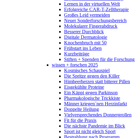
Lernen in der virtuellen Welt
Erfolgreiche CAR-T-Zelltherapie
Großes Leid vermeiden
Neuer Sonderforschungsbereich
Molekularer Fingerabdruck
Besserer Durchblick
Digitale Dermatologie
Knochenbruch mit 50
Frühstart ins Leben
Kurzbeiträge
Stiften + Spenden für die Forschung
wissen + forschen 2025
Kosmisches Schauspiel
Die Spritze gegen den Killer
Himbeerherzen statt bitterer Pillen
Eisgekühlte Proteine
Ein Käppi gegen Parkinson
Pharmakologische Trickkiste
Männer kriegen´nen Herzinfarkt
Doppelte Heilung
Vielversprechendes Donnergrollen
Fit für die Praxis
Die nächste Pandemie im Blick
Sport ist nicht gleich Sport
Bestrahlung nach Programm