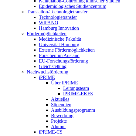
Kalkulation-Controlling klinischer Studien
Epidemiologisches Studienzentrum
Translation-Technologietransfer
Technologietransfer
WIPANO
Hamburg Innovation
Fördermöglichkeiten
Medizinische Fakultät
Universität Hamburg
Externe Fördermöglichkeiten
Forschen im Ausland
EU-Forschungsförderung
Gleichstellung
Nachwuchsförderung
iPRIME
Über iPRIME
Leitungsteam
iPRIME-EKFS
Aktuelles
Stipendien
Ausbildungsprogramm
Bewerbung
Projekte
Alumni
iPRIME-CS