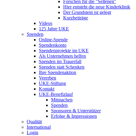
Forschen für die "Seltenen"
Hier entsteht die neue Kinderklinik
Der Grundstein ist gelegt
Kurzbeiträge
Videos
125 Jahre UKE
Spenden
Online-Spende
Spendenkonto
Spendenprojekte im UKE
Als Unternehmen helfen
Spenden im Trauerfall
Spenden statt Schenken
Ihre Spendenaktion
Vererben
UKE-Stiftung
Kontakt
UKE-Benefizlauf
Mitmachen
Spenden
Sponsoren & Unterstützer
Erfolge & Impressionen
Qualität
International
Login