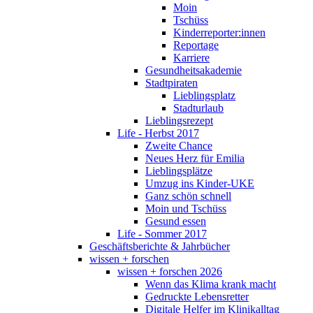
Moin
Tschüss
Kinderreporter:innen
Reportage
Karriere
Gesundheitsakademie
Stadtpiraten
Lieblingsplatz
Stadturlaub
Lieblingsrezept
Life - Herbst 2017
Zweite Chance
Neues Herz für Emilia
Lieblingsplätze
Umzug ins Kinder-UKE
Ganz schön schnell
Moin und Tschüss
Gesund essen
Life - Sommer 2017
Geschäftsberichte & Jahrbücher
wissen + forschen
wissen + forschen 2026
Wenn das Klima krank macht
Gedruckte Lebensretter
Digitale Helfer im Klinikalltag