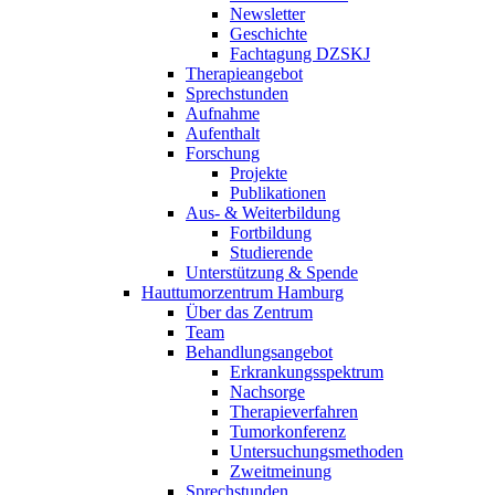
Newsletter
Geschichte
Fachtagung DZSKJ
Therapieangebot
Sprechstunden
Aufnahme
Aufenthalt
Forschung
Projekte
Publikationen
Aus- & Weiterbildung
Fortbildung
Studierende
Unterstützung & Spende
Hauttumorzentrum Hamburg
Über das Zentrum
Team
Behandlungsangebot
Erkrankungsspektrum
Nachsorge
Therapieverfahren
Tumorkonferenz
Untersuchungsmethoden
Zweitmeinung
Sprechstunden