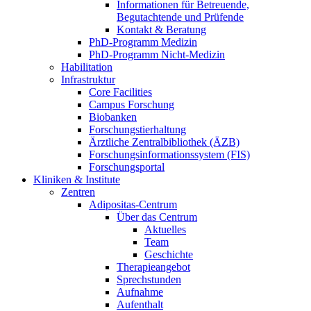
Informationen für Betreuende,
Begutachtende und Prüfende
Kontakt & Beratung
PhD-Programm Medizin
PhD-Programm Nicht-Medizin
Habilitation
Infrastruktur
Core Facilities
Campus Forschung
Biobanken
Forschungstierhaltung
Ärztliche Zentralbibliothek (ÄZB)
Forschungsinformationssystem (FIS)
Forschungsportal
Kliniken & Institute
Zentren
Adipositas-Centrum
Über das Centrum
Aktuelles
Team
Geschichte
Therapieangebot
Sprechstunden
Aufnahme
Aufenthalt