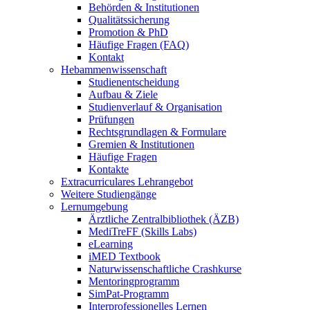
Behörden & Institutionen
Qualitätssicherung
Promotion & PhD
Häufige Fragen (FAQ)
Kontakt
Hebammenwissenschaft
Studienentscheidung
Aufbau & Ziele
Studienverlauf & Organisation
Prüfungen
Rechtsgrundlagen & Formulare
Gremien & Institutionen
Häufige Fragen
Kontakte
Extracurriculares Lehrangebot
Weitere Studiengänge
Lernumgebung
Ärztliche Zentralbibliothek (ÄZB)
MediTreFF (Skills Labs)
eLearning
iMED Textbook
Naturwissenschaftliche Crashkurse
Mentoringprogramm
SimPat-Programm
Interprofessionelles Lernen