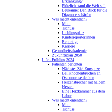
Erkrankung?
Plötzlich stand die Welt still
Leukämie: Den Blick für die
Diagnose schärfen
Was macht eigentlich?
Moin
Tschüss
Lieblingsplatz
Kinderreporter:innen
Reportage
Karriere
Gesundheitsakademie
Zukunftsplan 2050
Life - Frühling 2024
Patienten berichten
Nächstes Ziel Zugspitze
Bei Knochenbrüchen an
Osteoporose denken
Herzensbrecher mit halbem
Herzen
Eine Herzkammer aus dem
Labor
Was macht eigentlich?
Moin
Tschüss