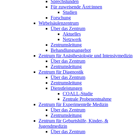
Sprechstunden
Für zuweisende Ärzt:innen
Studien
Forschung
Wirbelsäulenzentrum
Über das Zentrum
Aktuelles
Netzwerk
Zentrumsleitung
Behandlungsangebot
Zentrum für Anästhesiologie und Intensivmedizin
Über das Zentrum
Zentrumsleitung
Zentrum für Diagnostik
Über das Zentrum
Zentrumsleitung
Dienstleistungen
COALL-Studie
Zentrale Probenentnahme
Zentrum für Experimentelle Medizin
Über das Zentrum
Zentrumsleitung
Zentrum für Geburtshilfe, Kinder- &
Jugendmedizin
Über das Zentrum