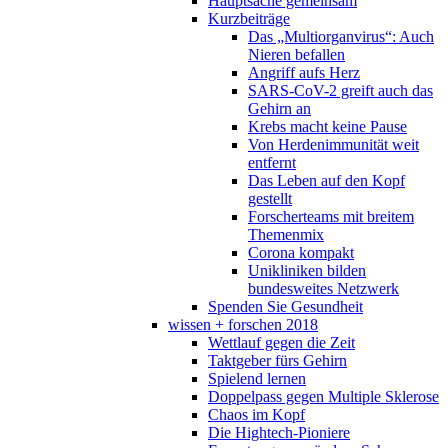
Hauptsache gemeinsam
Kurzbeiträge
Das „Multiorganvirus“: Auch
Nieren befallen
Angriff aufs Herz
SARS-CoV-2 greift auch das
Gehirn an
Krebs macht keine Pause
Von Herdenimmunität weit
entfernt
Das Leben auf den Kopf
gestellt
Forscherteams mit breitem
Themenmix
Corona kompakt
Unikliniken bilden
bundesweites Netzwerk
Spenden Sie Gesundheit
wissen + forschen 2018
Wettlauf gegen die Zeit
Taktgeber fürs Gehirn
Spielend lernen
Doppelpass gegen Multiple Sklerose
Chaos im Kopf
Die Hightech-Pioniere