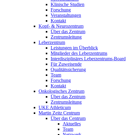
Klinische Studien
Forschung
Veranstaltungen
Kontakt
Kopf- & Neurozentrum
Über das Zentrum
Zentrumsleitung
Leberzentrum
Leistungen im Überblick
Mitglieder des Leberzentrums
Interdisziplinäres Leberzentrums-Board
Für Zuweisende
Qualitätssicherung
Team
Forschung
Kontakt
Onkologisches Zentrum
Über das Zentrum
Zentrumsleitung
UKE Athleticum
Martin Zeitz Centrum
Über das Centrum
Aktuelles
Team
Netzwerk