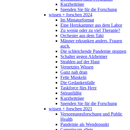
Kurzbeiträge
Spenden Sie für die Forschung
wissen + forschen 2024
Im Miniaturformat
Eine Herzkammer aus dem Labor
Zu wenig oder zu viel Therapie?
Orchester aus dem Takt
Männer erkranken anders. Frauen
auch.
Die schleichende Pandemie stoppen
Schalter gegen Alzheimer
Strahlen auf der Haut
Vernetztes Wissen
Ganz nah dran
Fette Muskeln
Die Gedankenfalle
Taskforce fürs Herz
Störanfällig
Kurzbeiträge
Spenden Sie für die Forschung
wissen + forschen 2021
Versorgungsforschung und Public
Health
Pandemie als Wendepunkt
Gemeinsam allein