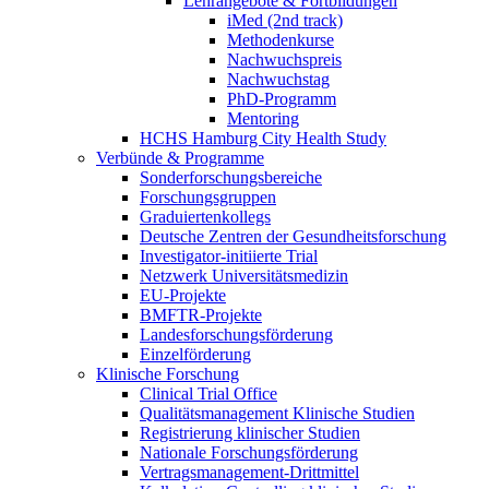
Lehrangebote & Fortbildungen
iMed (2nd track)
Methodenkurse
Nachwuchspreis
Nachwuchstag
PhD-Programm
Mentoring
HCHS Hamburg City Health Study
Verbünde & Programme
Sonderforschungsbereiche
Forschungsgruppen
Graduiertenkollegs
Deutsche Zentren der Gesundheitsforschung
Investigator-initiierte Trial
Netzwerk Universitätsmedizin
EU-Projekte
BMFTR-Projekte
Landesforschungsförderung
Einzelförderung
Klinische Forschung
Clinical Trial Office
Qualitätsmanagement Klinische Studien
Registrierung klinischer Studien
Nationale Forschungsförderung
Vertragsmanagement-Drittmittel