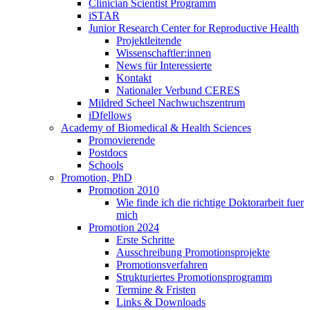
Clinician Scientist Programm
iSTAR
Junior Research Center for Reproductive Health
Projektleitende
Wissenschaftler:innen
News für Interessierte
Kontakt
Nationaler Verbund CERES
Mildred Scheel Nachwuchszentrum
iDfellows
Academy of Biomedical & Health Sciences
Promovierende
Postdocs
Schools
Promotion, PhD
Promotion 2010
Wie finde ich die richtige Doktorarbeit fuer
mich
Promotion 2024
Erste Schritte
Ausschreibung Promotionsprojekte
Promotionsverfahren
Strukturiertes Promotionsprogramm
Termine & Fristen
Links & Downloads