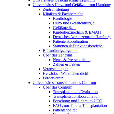
Universitäres Gesichtsschmerzzentrum
Universitäres Herz- und Gefäßzentrum Hamburg
Zentrumsleitung
Kliniken & Fachbereiche
Kardiologie
Herz- und Gefäßchirurgie
Gefäßmedizin
Kinderherzmedizin & EMAH
Deutsches Aortenzentrum Hamburg
Patientenkoordination
Stationen & Funktionsbereiche
Behandlungsangebote
Über das Zentrum
News & Presseberichte
Zahlen & Fakten
Veranstaltungen
HerzJobs - Wir suchen dich!
Förderverein
Universitäres Transplantations Centrum
Über das Centrum
Transplantations-Evaluation
Transplantationskoordination
Forschung und Lehre im UTC
FAQ zum Thema Transplantation
Patientenbeirat