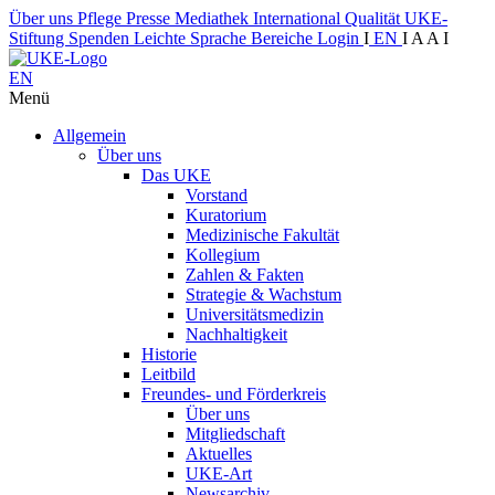
Über uns
Pflege
Presse
Mediathek
International
Qualität
UKE-
Stiftung
Spenden
Leichte Sprache
Bereiche
Login
I
EN
I
A
A
I
EN
Menü
Allgemein
Über uns
Das UKE
Vorstand
Kuratorium
Medizinische Fakultät
Kollegium
Zahlen & Fakten
Strategie & Wachstum
Universitätsmedizin
Nachhaltigkeit
Historie
Leitbild
Freundes- und Förderkreis
Über uns
Mitgliedschaft
Aktuelles
UKE-Art
Newsarchiv