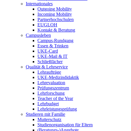
Internationales
Outgoing Mobility
Incoming Mobility
Partnerhochschulen
EUGLOH
Kontakt & Beratung
Campusleben
Campus-Rundgang
Essen & Trinken
UKE-Card
UKE-Mail & IT
Schließfächer
Qualität & Lehrservice
Lehraufträge
UKE-Medizindidaktik
Lehrevaluation
Prüfungszentrum
Lehrforschung
Teacher of the Year
Lehrbudget
Lehrleistungsprüfung
Studieren mit Familie
Mutterschutz
Studienorganisation für Eltern
(Beratungs-)Angebote