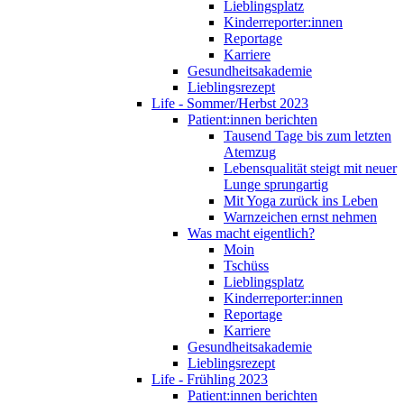
Lieblingsplatz
Kinderreporter:innen
Reportage
Karriere
Gesundheitsakademie
Lieblingsrezept
Life - Sommer/Herbst 2023
Patient:innen berichten
Tausend Tage bis zum letzten
Atemzug
Lebensqualität steigt mit neuer
Lunge sprungartig
Mit Yoga zurück ins Leben
Warnzeichen ernst nehmen
Was macht eigentlich?
Moin
Tschüss
Lieblingsplatz
Kinderreporter:innen
Reportage
Karriere
Gesundheitsakademie
Lieblingsrezept
Life - Frühling 2023
Patient:innen berichten