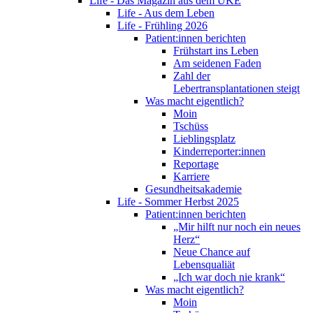
Life - Das Magazin aus dem UKE
Life - Aus dem Leben
Life - Frühling 2026
Patient:innen berichten
Frühstart ins Leben
Am seidenen Faden
Zahl der
Lebertransplantationen steigt
Was macht eigentlich?
Moin
Tschüss
Lieblingsplatz
Kinderreporter:innen
Reportage
Karriere
Gesundheitsakademie
Life - Sommer Herbst 2025
Patient:innen berichten
„Mir hilft nur noch ein neues
Herz“
Neue Chance auf
Lebensqualiät
„Ich war doch nie krank“
Was macht eigentlich?
Moin