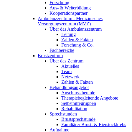
Forschung
Aus- & Weiterbildung
Kooperationspartner
Ambulanzzentrum - Medizinisches
Versorgungszentrum (MVZ)
Über das Ambulanzzentrum
Leitung
Zahlen & Fakten
Forschung & Co.
Fachbereiche
Brustzentrum
Über das Zentrum
Aktuelles
Team
Netzwerk
Zahlen & Fakten
Behandlungsangebot
Anschlusstherapie
Therapiebegleitende Angebote
Selbsthilfegruppen
Rehabilitation
Sprechstunden
Brustsprechstunde
Familiärer Brust- & Eierstockkrebs
Aufnahme