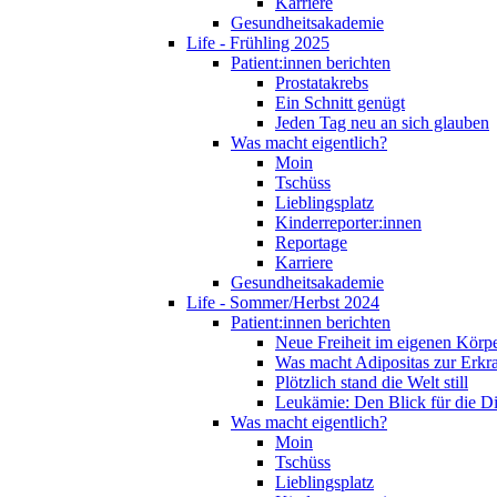
Karriere
Gesundheitsakademie
Life - Frühling 2025
Patient:innen berichten
Prostatakrebs
Ein Schnitt genügt
Jeden Tag neu an sich glauben
Was macht eigentlich?
Moin
Tschüss
Lieblingsplatz
Kinderreporter:innen
Reportage
Karriere
Gesundheitsakademie
Life - Sommer/Herbst 2024
Patient:innen berichten
Neue Freiheit im eigenen Körp
Was macht Adipositas zur Erk
Plötzlich stand die Welt still
Leukämie: Den Blick für die D
Was macht eigentlich?
Moin
Tschüss
Lieblingsplatz