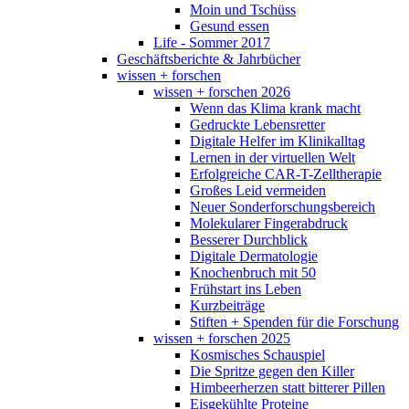
Moin und Tschüss
Gesund essen
Life - Sommer 2017
Geschäftsberichte & Jahrbücher
wissen + forschen
wissen + forschen 2026
Wenn das Klima krank macht
Gedruckte Lebensretter
Digitale Helfer im Klinikalltag
Lernen in der virtuellen Welt
Erfolgreiche CAR-T-Zelltherapie
Großes Leid vermeiden
Neuer Sonderforschungsbereich
Molekularer Fingerabdruck
Besserer Durchblick
Digitale Dermatologie
Knochenbruch mit 50
Frühstart ins Leben
Kurzbeiträge
Stiften + Spenden für die Forschung
wissen + forschen 2025
Kosmisches Schauspiel
Die Spritze gegen den Killer
Himbeerherzen statt bitterer Pillen
Eisgekühlte Proteine