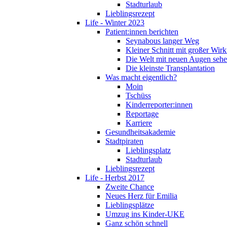
Stadturlaub
Lieblingsrezept
Life - Winter 2023
Patient:innen berichten
Seynabous langer Weg
Kleiner Schnitt mit großer Wir
Die Welt mit neuen Augen seh
Die kleinste Transplantation
Was macht eigentlich?
Moin
Tschüss
Kinderreporter:innen
Reportage
Karriere
Gesundheitsakademie
Stadtpiraten
Lieblingsplatz
Stadturlaub
Lieblingsrezept
Life - Herbst 2017
Zweite Chance
Neues Herz für Emilia
Lieblingsplätze
Umzug ins Kinder-UKE
Ganz schön schnell