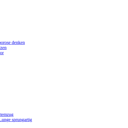
porose denken
rzen
or
Atemzug
 Lunge sprungartig