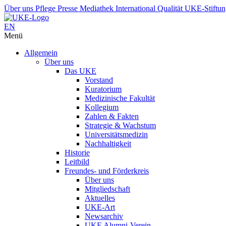
Über uns
Pflege
Presse
Mediathek
International
Qualität
UKE-Stiftu
EN
Menü
Allgemein
Über uns
Das UKE
Vorstand
Kuratorium
Medizinische Fakultät
Kollegium
Zahlen & Fakten
Strategie & Wachstum
Universitätsmedizin
Nachhaltigkeit
Historie
Leitbild
Freundes- und Förderkreis
Über uns
Mitgliedschaft
Aktuelles
UKE-Art
Newsarchiv
UKE Alumni-Verein