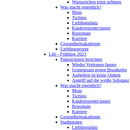
Warnzeichen ernst nehmen
Was macht eigentlich?
Moin
Tschüss
Lieblingsplatz
Kinderreporter:innen
Reportage
Karriere
Gesundheitsakademie
Lieblingsrezept
Life - Frühling 2023
Patient:innen berichten
Wieder Vertrauen fassen
Gemeinsam gegen Brustkrebs
Aufgeben ist keine Option
Angriff auf die weiße Substanz
Was macht eigentlich?
Moin
Tschüss
Kinderreporter:innen
Reportage
Karriere
Gesundheitsakademie
Stadtpiraten
Lieblingsplatz