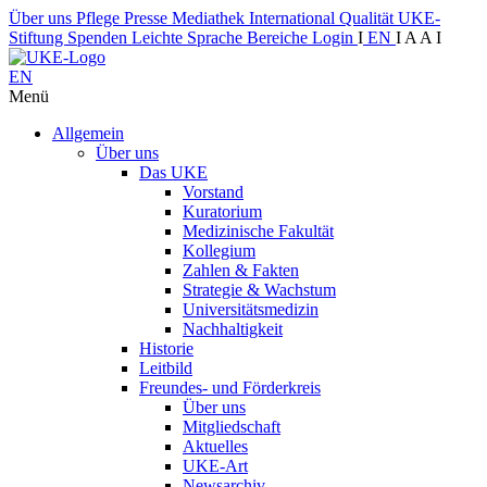
Über uns
Pflege
Presse
Mediathek
International
Qualität
UKE-
Stiftung
Spenden
Leichte Sprache
Bereiche
Login
I
EN
I
A
A
I
EN
Menü
Allgemein
Über uns
Das UKE
Vorstand
Kuratorium
Medizinische Fakultät
Kollegium
Zahlen & Fakten
Strategie & Wachstum
Universitätsmedizin
Nachhaltigkeit
Historie
Leitbild
Freundes- und Förderkreis
Über uns
Mitgliedschaft
Aktuelles
UKE-Art
Newsarchiv