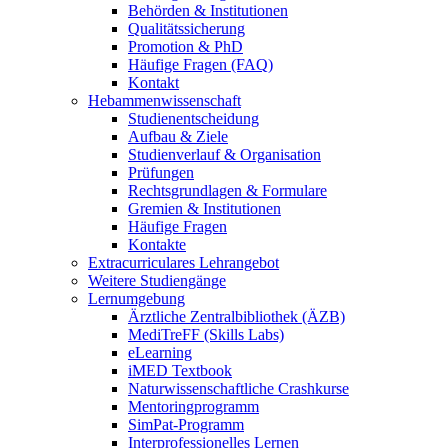
Behörden & Institutionen
Qualitätssicherung
Promotion & PhD
Häufige Fragen (FAQ)
Kontakt
Hebammenwissenschaft
Studienentscheidung
Aufbau & Ziele
Studienverlauf & Organisation
Prüfungen
Rechtsgrundlagen & Formulare
Gremien & Institutionen
Häufige Fragen
Kontakte
Extracurriculares Lehrangebot
Weitere Studiengänge
Lernumgebung
Ärztliche Zentralbibliothek (ÄZB)
MediTreFF (Skills Labs)
eLearning
iMED Textbook
Naturwissenschaftliche Crashkurse
Mentoringprogramm
SimPat-Programm
Interprofessionelles Lernen