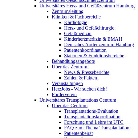
Universitäres Gesichtsschmerzzentrum
Universitäres Herz- und Gefäßzentrum Hamburg
Zentrumsleitung
Kliniken & Fachbereiche
Kardiologie
Herz- und Gefäßchirurgie
Gefäßmedizin
Kinderherzmedizin & EMAH
Deutsches Aortenzentrum Hamburg
Patientenkoordination
Stationen & Funktionsbereiche
Behandlungsangebote
Über das Zentrum
News & Presseberichte
Zahlen & Fakten
Veranstaltungen
HerzJobs - Wir suchen dich!
Förderverein
Universitäres Transplantations Centrum
Über das Centrum
Transplantations-Evaluation
Transplantationskoordination
Forschung und Lehre im UTC
FAQ zum Thema Transplantation
Patientenbeirat