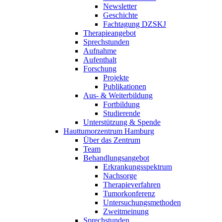
Newsletter
Geschichte
Fachtagung DZSKJ
Therapieangebot
Sprechstunden
Aufnahme
Aufenthalt
Forschung
Projekte
Publikationen
Aus- & Weiterbildung
Fortbildung
Studierende
Unterstützung & Spende
Hauttumorzentrum Hamburg
Über das Zentrum
Team
Behandlungsangebot
Erkrankungsspektrum
Nachsorge
Therapieverfahren
Tumorkonferenz
Untersuchungsmethoden
Zweitmeinung
Sprechstunden