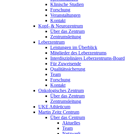
Klinische Studien
Forschung
Veranstaltungen
Kontakt
Kopf- & Neurozentrum
Über das Zentrum
Zentrumsleitung
Leberzentrum
Leistungen im Überblick
Mitglieder des Leberzentrums
Interdisziplinäres Leberzentrums-Board
Für Zuweisende
Qualitätssicherung
Team
Forschung
Kontakt
Onkologisches Zentrum
Über das Zentrum
Zentrumsleitung
UKE Athleticum
Martin Zeitz Centrum
Über das Centrum
Aktuelles
Team
Netzwerk