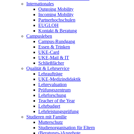
Internationales
Outgoing Mobility
Incoming Mobility
Partnerhochschulen
EUGLOH
Kontakt & Beratung
Campusleben
Campus-Rundgang
Essen & Trinken
UKE-Card
UKE-Mail & IT
Schließfächer
Qualität & Lehrservice
Lehraufträge
UKE-Medizindidaktik
Lehrevaluation
Prüfungszentrum
Lehrforschung
Teacher of the Year
Lehrbudget
Lehrleistungsprüfung
Studieren mit Familie
Mutterschutz
Studienorganisation für Eltern
(Beratungs-)Angebote