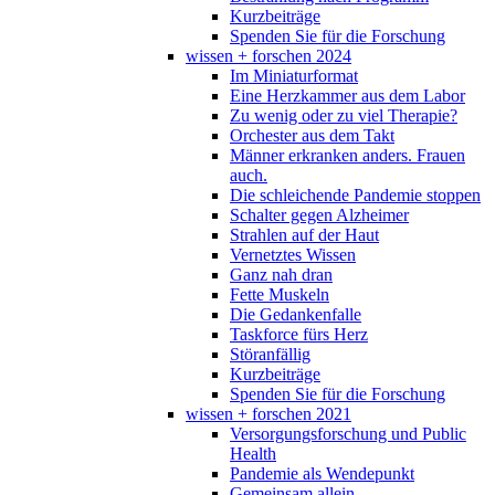
Kurzbeiträge
Spenden Sie für die Forschung
wissen + forschen 2024
Im Miniaturformat
Eine Herzkammer aus dem Labor
Zu wenig oder zu viel Therapie?
Orchester aus dem Takt
Männer erkranken anders. Frauen
auch.
Die schleichende Pandemie stoppen
Schalter gegen Alzheimer
Strahlen auf der Haut
Vernetztes Wissen
Ganz nah dran
Fette Muskeln
Die Gedankenfalle
Taskforce fürs Herz
Störanfällig
Kurzbeiträge
Spenden Sie für die Forschung
wissen + forschen 2021
Versorgungsforschung und Public
Health
Pandemie als Wendepunkt
Gemeinsam allein