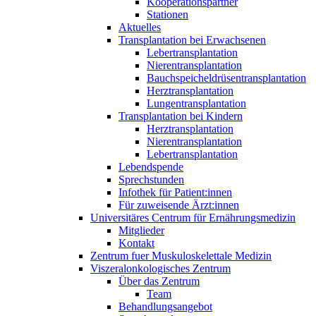
Kooperationspartner
Stationen
Aktuelles
Transplantation bei Erwachsenen
Lebertransplantation
Nierentransplantation
Bauchspeicheldrüsentransplantation
Herztransplantation
Lungentransplantation
Transplantation bei Kindern
Herztransplantation
Nierentransplantation
Lebertransplantation
Lebendspende
Sprechstunden
Infothek für Patient:innen
Für zuweisende Ärzt:innen
Universitäres Centrum für Ernährungsmedizin
Mitglieder
Kontakt
Zentrum fuer Muskuloskelettale Medizin
Viszeral­onkologisches Zentrum
Über das Zentrum
Team
Behandlungsangebot