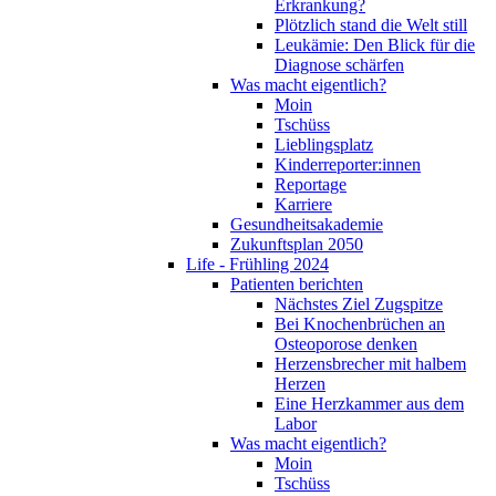
Erkrankung?
Plötzlich stand die Welt still
Leukämie: Den Blick für die
Diagnose schärfen
Was macht eigentlich?
Moin
Tschüss
Lieblingsplatz
Kinderreporter:innen
Reportage
Karriere
Gesundheitsakademie
Zukunftsplan 2050
Life - Frühling 2024
Patienten berichten
Nächstes Ziel Zugspitze
Bei Knochenbrüchen an
Osteoporose denken
Herzensbrecher mit halbem
Herzen
Eine Herzkammer aus dem
Labor
Was macht eigentlich?
Moin
Tschüss