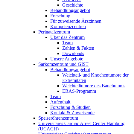
Geschichte
Behandlungsangebot
Forschung
Für zuweisende Ärzt:innen
Kompetenzcentren
Perinatalzentrum
Über das Zentrum
Team
Zahlen & Fakten
Downloads
Unsere Angebote
Sarkomzentrum und GIST
Behandlungsangebot
Weichteil- und Knochentumore der
Extremitäten
Weichteiltumore des Bauchraums
ERAS-Programm
Team
Aufenthalt
Forschung & Studien
Kontakt & Zuweisende
Speiseröhrenzentrum
Universitäres Cardiac Arrest Center Hamburg
(UCACH)