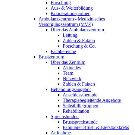
Forschung
Aus- & Weiterbildung
Kooperationspartner
Ambulanzzentrum - Medizinisches
Versorgungszentrum (MVZ)
Über das Ambulanzzentrum
Leitung
Zahlen & Fakten
Forschung & Co.
Fachbereiche
Brustzentrum
Über das Zentrum
Aktuelles
Team
Netzwerk
Zahlen & Fakten
Behandlungsangebot
Anschlusstherapie
Therapiebegleitende Angebote
Selbsthilfegruppen
Rehabilitation
Sprechstunden
Brustsprechstunde
Familiärer Brust- & Eierstockkrebs
Aufnahme