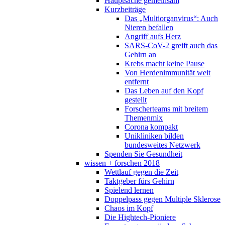
Hauptsache gemeinsam
Kurzbeiträge
Das „Multiorganvirus“: Auch
Nieren befallen
Angriff aufs Herz
SARS-CoV-2 greift auch das
Gehirn an
Krebs macht keine Pause
Von Herdenimmunität weit
entfernt
Das Leben auf den Kopf
gestellt
Forscherteams mit breitem
Themenmix
Corona kompakt
Unikliniken bilden
bundesweites Netzwerk
Spenden Sie Gesundheit
wissen + forschen 2018
Wettlauf gegen die Zeit
Taktgeber fürs Gehirn
Spielend lernen
Doppelpass gegen Multiple Sklerose
Chaos im Kopf
Die Hightech-Pioniere