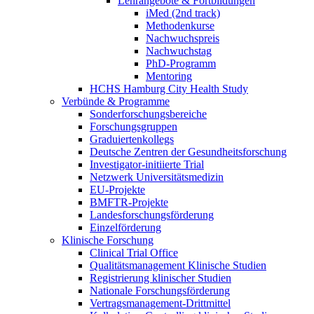
Lehrangebote & Fortbildungen
iMed (2nd track)
Methodenkurse
Nachwuchspreis
Nachwuchstag
PhD-Programm
Mentoring
HCHS Hamburg City Health Study
Verbünde & Programme
Sonderforschungsbereiche
Forschungsgruppen
Graduiertenkollegs
Deutsche Zentren der Gesundheitsforschung
Investigator-initiierte Trial
Netzwerk Universitätsmedizin
EU-Projekte
BMFTR-Projekte
Landesforschungsförderung
Einzelförderung
Klinische Forschung
Clinical Trial Office
Qualitätsmanagement Klinische Studien
Registrierung klinischer Studien
Nationale Forschungsförderung
Vertragsmanagement-Drittmittel