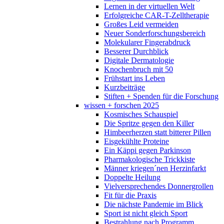
Lernen in der virtuellen Welt
Erfolgreiche CAR-T-Zelltherapie
Großes Leid vermeiden
Neuer Sonderforschungsbereich
Molekularer Fingerabdruck
Besserer Durchblick
Digitale Dermatologie
Knochenbruch mit 50
Frühstart ins Leben
Kurzbeiträge
Stiften + Spenden für die Forschung
wissen + forschen 2025
Kosmisches Schauspiel
Die Spritze gegen den Killer
Himbeerherzen statt bitterer Pillen
Eisgekühlte Proteine
Ein Käppi gegen Parkinson
Pharmakologische Trickkiste
Männer kriegen´nen Herzinfarkt
Doppelte Heilung
Vielversprechendes Donnergrollen
Fit für die Praxis
Die nächste Pandemie im Blick
Sport ist nicht gleich Sport
Bestrahlung nach Programm