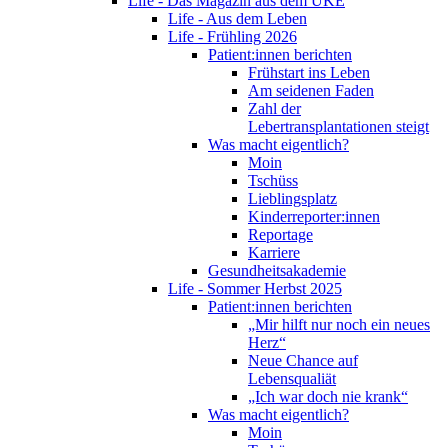
Life - Das Magazin aus dem UKE
Life - Aus dem Leben
Life - Frühling 2026
Patient:innen berichten
Frühstart ins Leben
Am seidenen Faden
Zahl der
Lebertransplantationen steigt
Was macht eigentlich?
Moin
Tschüss
Lieblingsplatz
Kinderreporter:innen
Reportage
Karriere
Gesundheitsakademie
Life - Sommer Herbst 2025
Patient:innen berichten
„Mir hilft nur noch ein neues
Herz“
Neue Chance auf
Lebensqualiät
„Ich war doch nie krank“
Was macht eigentlich?
Moin