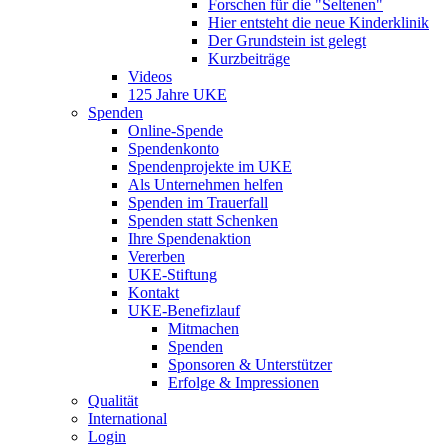
Forschen für die "Seltenen"
Hier entsteht die neue Kinderklinik
Der Grundstein ist gelegt
Kurzbeiträge
Videos
125 Jahre UKE
Spenden
Online-Spende
Spendenkonto
Spendenprojekte im UKE
Als Unternehmen helfen
Spenden im Trauerfall
Spenden statt Schenken
Ihre Spendenaktion
Vererben
UKE-Stiftung
Kontakt
UKE-Benefizlauf
Mitmachen
Spenden
Sponsoren & Unterstützer
Erfolge & Impressionen
Qualität
International
Login