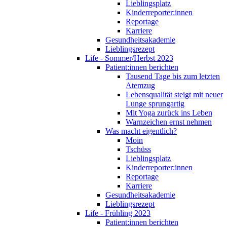
Lieblingsplatz
Kinderreporter:innen
Reportage
Karriere
Gesundheitsakademie
Lieblingsrezept
Life - Sommer/Herbst 2023
Patient:innen berichten
Tausend Tage bis zum letzten
Atemzug
Lebensqualität steigt mit neuer
Lunge sprungartig
Mit Yoga zurück ins Leben
Warnzeichen ernst nehmen
Was macht eigentlich?
Moin
Tschüss
Lieblingsplatz
Kinderreporter:innen
Reportage
Karriere
Gesundheitsakademie
Lieblingsrezept
Life - Frühling 2023
Patient:innen berichten