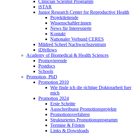
Clinician Scientist Programm
iSTAR
Junior Research Center for Reproductive Health
Projektleitende
Wissenschaftler:innen
News für Interessierte
Kontakt
Nationaler Verbund CERES
Mildred Scheel Nachwuchszentrum
iDfellows
Academy of Biomedical & Health Sciences
Promovierende
Postdocs
Schools
Promotion, PhD
Promotion 2010
Wie finde ich die richtige Doktorarbeit fuer
mich
Promotion 2024
Erste Schritte
Ausschreibung Promotionsprojekte
Promotionsverfahren
Strukturiertes Promotionsprogramm
Termine & Fristen
Links & Downloads