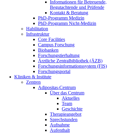
Informationen für Betreuende,
Begutachtende und Prüfende
Kontakt & Beratung
PhD-Programm Medizin
PhD-Programm Nicht-Medizin
Habilitation
Infrastruktur
Core Facilities
Campus Forschung
Biobanken
Forschungstierhaltung
Ärztliche Zentralbibliothek (ÄZB)
Forschungsinformationssystem (FIS)
Forschungsportal
Kliniken & Institute
Zentren
Adipositas-Centrum
Über das Centrum
Aktuelles
Team
Geschichte
Therapieangebot
Sprechstunden
Aufnahme
Aufenthalt