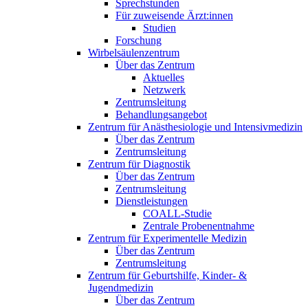
Sprechstunden
Für zuweisende Ärzt:innen
Studien
Forschung
Wirbelsäulenzentrum
Über das Zentrum
Aktuelles
Netzwerk
Zentrumsleitung
Behandlungsangebot
Zentrum für Anästhesiologie und Intensivmedizin
Über das Zentrum
Zentrumsleitung
Zentrum für Diagnostik
Über das Zentrum
Zentrumsleitung
Dienstleistungen
COALL-Studie
Zentrale Probenentnahme
Zentrum für Experimentelle Medizin
Über das Zentrum
Zentrumsleitung
Zentrum für Geburtshilfe, Kinder- &
Jugendmedizin
Über das Zentrum