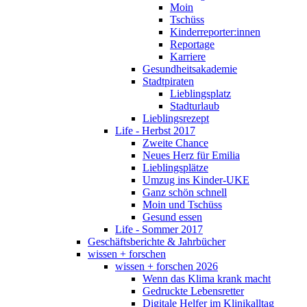
Moin
Tschüss
Kinderreporter:innen
Reportage
Karriere
Gesundheitsakademie
Stadtpiraten
Lieblingsplatz
Stadturlaub
Lieblingsrezept
Life - Herbst 2017
Zweite Chance
Neues Herz für Emilia
Lieblingsplätze
Umzug ins Kinder-UKE
Ganz schön schnell
Moin und Tschüss
Gesund essen
Life - Sommer 2017
Geschäftsberichte & Jahrbücher
wissen + forschen
wissen + forschen 2026
Wenn das Klima krank macht
Gedruckte Lebensretter
Digitale Helfer im Klinikalltag