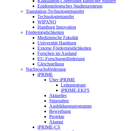
Kalkulation-Controlling klinischer Studien
Epidemiologisches Studienzentrum
Translation-Technologietransfer
Technologietransfer
WIPANO
Hamburg Innovation
Fördermöglichkeiten
Medizinische Fakultät
Universität Hamburg
Externe Fördermöglichkeiten
Forschen im Ausland
EU-Forschungsförderung
Gleichstellung
Nachwuchsförderung
iPRIME
Über iPRIME
Leitungsteam
iPRIME-EKFS
Aktuelles
Stipendien
Ausbildungsprogramm
Bewerbung
Projekte
Alumni
iPRIME-CS