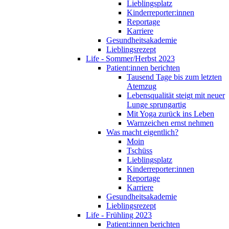
Lieblingsplatz
Kinderreporter:innen
Reportage
Karriere
Gesundheitsakademie
Lieblingsrezept
Life - Sommer/Herbst 2023
Patient:innen berichten
Tausend Tage bis zum letzten
Atemzug
Lebensqualität steigt mit neuer
Lunge sprungartig
Mit Yoga zurück ins Leben
Warnzeichen ernst nehmen
Was macht eigentlich?
Moin
Tschüss
Lieblingsplatz
Kinderreporter:innen
Reportage
Karriere
Gesundheitsakademie
Lieblingsrezept
Life - Frühling 2023
Patient:innen berichten