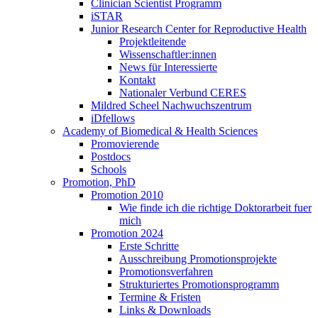
Clinician Scientist Programm
iSTAR
Junior Research Center for Reproductive Health
Projektleitende
Wissenschaftler:innen
News für Interessierte
Kontakt
Nationaler Verbund CERES
Mildred Scheel Nachwuchszentrum
iDfellows
Academy of Biomedical & Health Sciences
Promovierende
Postdocs
Schools
Promotion, PhD
Promotion 2010
Wie finde ich die richtige Doktorarbeit fuer
mich
Promotion 2024
Erste Schritte
Ausschreibung Promotionsprojekte
Promotionsverfahren
Strukturiertes Promotionsprogramm
Termine & Fristen
Links & Downloads