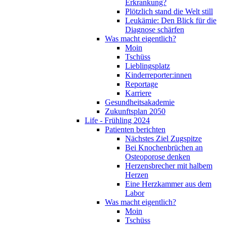
Erkrankung?
Plötzlich stand die Welt still
Leukämie: Den Blick für die
Diagnose schärfen
Was macht eigentlich?
Moin
Tschüss
Lieblingsplatz
Kinderreporter:innen
Reportage
Karriere
Gesundheitsakademie
Zukunftsplan 2050
Life - Frühling 2024
Patienten berichten
Nächstes Ziel Zugspitze
Bei Knochenbrüchen an
Osteoporose denken
Herzensbrecher mit halbem
Herzen
Eine Herzkammer aus dem
Labor
Was macht eigentlich?
Moin
Tschüss