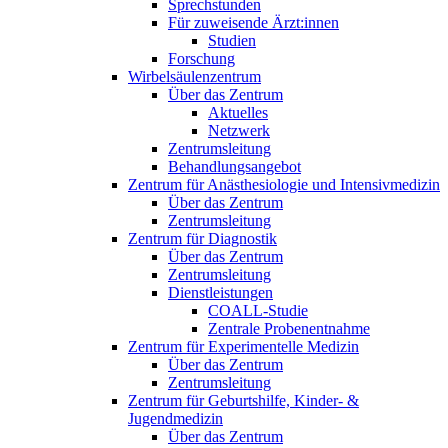
Sprechstunden
Für zuweisende Ärzt:innen
Studien
Forschung
Wirbelsäulenzentrum
Über das Zentrum
Aktuelles
Netzwerk
Zentrumsleitung
Behandlungsangebot
Zentrum für Anästhesiologie und Intensivmedizin
Über das Zentrum
Zentrumsleitung
Zentrum für Diagnostik
Über das Zentrum
Zentrumsleitung
Dienstleistungen
COALL-Studie
Zentrale Probenentnahme
Zentrum für Experimentelle Medizin
Über das Zentrum
Zentrumsleitung
Zentrum für Geburtshilfe, Kinder- &
Jugendmedizin
Über das Zentrum