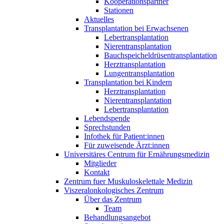
Kooperationspartner
Stationen
Aktuelles
Transplantation bei Erwachsenen
Lebertransplantation
Nierentransplantation
Bauchspeicheldrüsentransplantation
Herztransplantation
Lungentransplantation
Transplantation bei Kindern
Herztransplantation
Nierentransplantation
Lebertransplantation
Lebendspende
Sprechstunden
Infothek für Patient:innen
Für zuweisende Ärzt:innen
Universitäres Centrum für Ernährungsmedizin
Mitglieder
Kontakt
Zentrum fuer Muskuloskelettale Medizin
Viszeral­onkologisches Zentrum
Über das Zentrum
Team
Behandlungsangebot