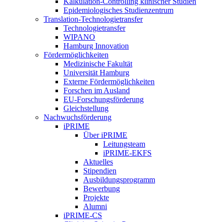
Kalkulation-Controlling klinischer Studien
Epidemiologisches Studienzentrum
Translation-Technologietransfer
Technologietransfer
WIPANO
Hamburg Innovation
Fördermöglichkeiten
Medizinische Fakultät
Universität Hamburg
Externe Fördermöglichkeiten
Forschen im Ausland
EU-Forschungsförderung
Gleichstellung
Nachwuchsförderung
iPRIME
Über iPRIME
Leitungsteam
iPRIME-EKFS
Aktuelles
Stipendien
Ausbildungsprogramm
Bewerbung
Projekte
Alumni
iPRIME-CS