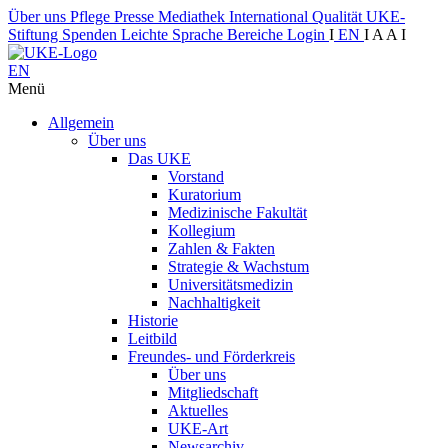
Über uns
Pflege
Presse
Mediathek
International
Qualität
UKE-
Stiftung
Spenden
Leichte Sprache
Bereiche
Login
I
EN
I
A
A
I
EN
Menü
Allgemein
Über uns
Das UKE
Vorstand
Kuratorium
Medizinische Fakultät
Kollegium
Zahlen & Fakten
Strategie & Wachstum
Universitätsmedizin
Nachhaltigkeit
Historie
Leitbild
Freundes- und Förderkreis
Über uns
Mitgliedschaft
Aktuelles
UKE-Art
Newsarchiv