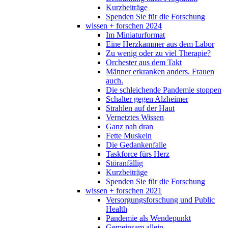
Kurzbeiträge
Spenden Sie für die Forschung
wissen + forschen 2024
Im Miniaturformat
Eine Herzkammer aus dem Labor
Zu wenig oder zu viel Therapie?
Orchester aus dem Takt
Männer erkranken anders. Frauen
auch.
Die schleichende Pandemie stoppen
Schalter gegen Alzheimer
Strahlen auf der Haut
Vernetztes Wissen
Ganz nah dran
Fette Muskeln
Die Gedankenfalle
Taskforce fürs Herz
Störanfällig
Kurzbeiträge
Spenden Sie für die Forschung
wissen + forschen 2021
Versorgungsforschung und Public
Health
Pandemie als Wendepunkt
Gemeinsam allein