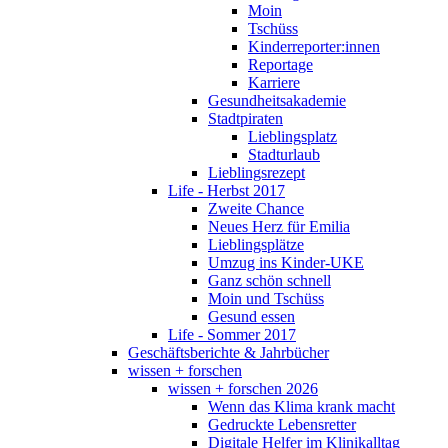
Moin
Tschüss
Kinderreporter:innen
Reportage
Karriere
Gesundheitsakademie
Stadtpiraten
Lieblingsplatz
Stadturlaub
Lieblingsrezept
Life - Herbst 2017
Zweite Chance
Neues Herz für Emilia
Lieblingsplätze
Umzug ins Kinder-UKE
Ganz schön schnell
Moin und Tschüss
Gesund essen
Life - Sommer 2017
Geschäftsberichte & Jahrbücher
wissen + forschen
wissen + forschen 2026
Wenn das Klima krank macht
Gedruckte Lebensretter
Digitale Helfer im Klinikalltag