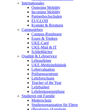
Internationales
Outgoing Mobility
Incoming Mobility
Partnerhochschulen
EUGLOH
Kontakt & Beratung
Campusleben
Campus-Rundgang
Essen & Trinken
UKE-Card
UKE-Mail & IT
Schließfächer
Qualität & Lehrservice
Lehraufträge
UKE-Medizindidaktik
Lehrevaluation
Prüfungszentrum
Lehrforschung
Teacher of the Year
Lehrbudget
Lehrleistungsprüfung
Studieren mit Familie
Mutterschutz
Studienorganisation für Eltern
(Beratungs-)Angebote