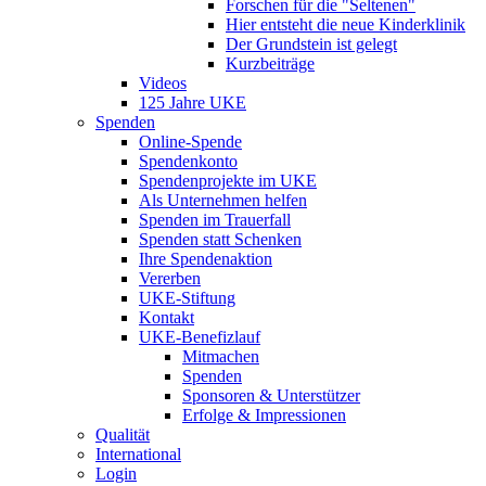
Forschen für die "Seltenen"
Hier entsteht die neue Kinderklinik
Der Grundstein ist gelegt
Kurzbeiträge
Videos
125 Jahre UKE
Spenden
Online-Spende
Spendenkonto
Spendenprojekte im UKE
Als Unternehmen helfen
Spenden im Trauerfall
Spenden statt Schenken
Ihre Spendenaktion
Vererben
UKE-Stiftung
Kontakt
UKE-Benefizlauf
Mitmachen
Spenden
Sponsoren & Unterstützer
Erfolge & Impressionen
Qualität
International
Login