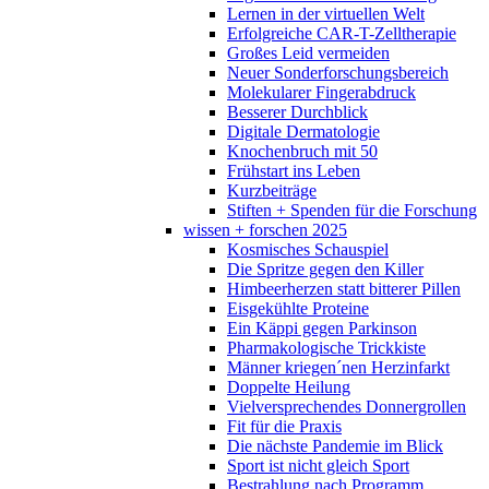
Lernen in der virtuellen Welt
Erfolgreiche CAR-T-Zelltherapie
Großes Leid vermeiden
Neuer Sonderforschungsbereich
Molekularer Fingerabdruck
Besserer Durchblick
Digitale Dermatologie
Knochenbruch mit 50
Frühstart ins Leben
Kurzbeiträge
Stiften + Spenden für die Forschung
wissen + forschen 2025
Kosmisches Schauspiel
Die Spritze gegen den Killer
Himbeerherzen statt bitterer Pillen
Eisgekühlte Proteine
Ein Käppi gegen Parkinson
Pharmakologische Trickkiste
Männer kriegen´nen Herzinfarkt
Doppelte Heilung
Vielversprechendes Donnergrollen
Fit für die Praxis
Die nächste Pandemie im Blick
Sport ist nicht gleich Sport
Bestrahlung nach Programm