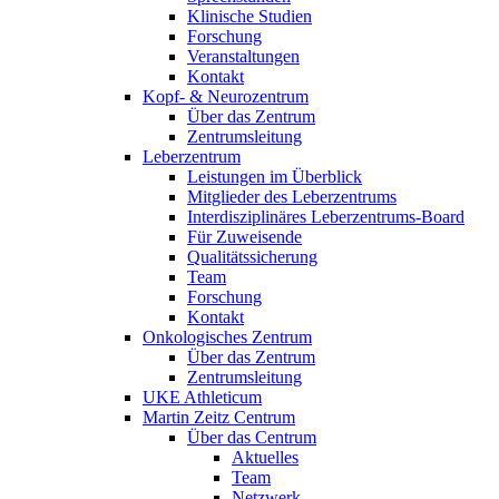
Klinische Studien
Forschung
Veranstaltungen
Kontakt
Kopf- & Neurozentrum
Über das Zentrum
Zentrumsleitung
Leberzentrum
Leistungen im Überblick
Mitglieder des Leberzentrums
Interdisziplinäres Leberzentrums-Board
Für Zuweisende
Qualitätssicherung
Team
Forschung
Kontakt
Onkologisches Zentrum
Über das Zentrum
Zentrumsleitung
UKE Athleticum
Martin Zeitz Centrum
Über das Centrum
Aktuelles
Team
Netzwerk