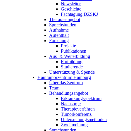
Newsletter
Geschichte
Fachtagung DZSKJ
Therapieangebot
Sprechstunden
Aufnahme
Aufenthalt
Forschung
Projekte
Publikationen
Aus- & Weiterbildung
Fortbildung
Studierende
Unterstützung & Spende
Hauttumorzentrum Hamburg
Über das Zentrum
Team
Behandlungsangebot
Erkrankungsspektrum
Nachsorge
Therapieverfahren
Tumorkonferenz
Untersuchungsmethoden
Zweitmeinung
Sprechstunden