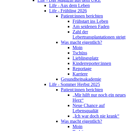
Life - Das Magazin aus dem UKE
Life - Aus dem Leben
Life - Frühling 2026
Patient:innen berichten
Frühstart ins Leben
Am seidenen Faden
Zahl der
Lebertransplantationen steigt
Was macht eigentlich?
Moin
Tschüss
Lieblingsplatz
Kinderreporter:innen
Reportage
Karriere
Gesundheitsakademie
Life - Sommer Herbst 2025
Patient:innen berichten
„Mir hilft nur noch ein neues
Herz“
Neue Chance auf
Lebensqualiät
„Ich war doch nie krank“
Was macht eigentlich?
Moin