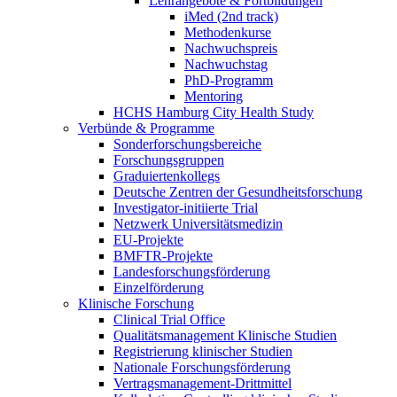
Lehrangebote & Fortbildungen
iMed (2nd track)
Methodenkurse
Nachwuchspreis
Nachwuchstag
PhD-Programm
Mentoring
HCHS Hamburg City Health Study
Verbünde & Programme
Sonderforschungsbereiche
Forschungsgruppen
Graduiertenkollegs
Deutsche Zentren der Gesundheitsforschung
Investigator-initiierte Trial
Netzwerk Universitätsmedizin
EU-Projekte
BMFTR-Projekte
Landesforschungsförderung
Einzelförderung
Klinische Forschung
Clinical Trial Office
Qualitätsmanagement Klinische Studien
Registrierung klinischer Studien
Nationale Forschungsförderung
Vertragsmanagement-Drittmittel