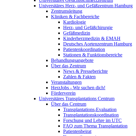
Universitäres Gesichtsschmerzzentrum
Universitäres Herz- und Gefäßzentrum Hamburg
Zentrumsleitung
Kliniken & Fachbereiche
Kardiologie
Herz- und Gefäßchirurgie
Gefäßmedizin
Kinderherzmedizin & EMAH
Deutsches Aortenzentrum Hamburg
Patientenkoordination
Stationen & Funktionsbereiche
Behandlungsangebote
Über das Zentrum
News & Presseberichte
Zahlen & Fakten
Veranstaltungen
HerzJobs - Wir suchen dich!
Förderverein
Universitäres Transplantations Centrum
Über das Centrum
Transplantations-Evaluation
Transplantationskoordination
Forschung und Lehre im UTC
FAQ zum Thema Transplantation
Patientenbeirat