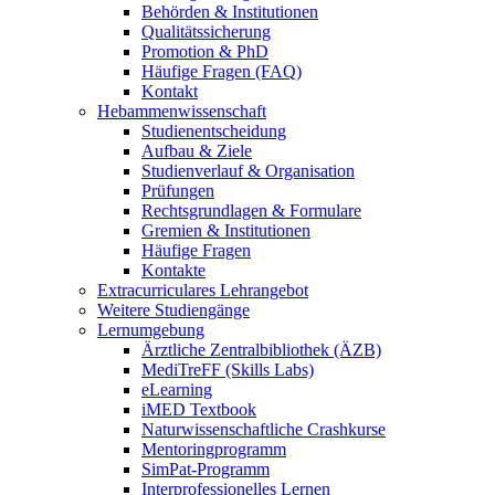
Behörden & Institutionen
Qualitätssicherung
Promotion & PhD
Häufige Fragen (FAQ)
Kontakt
Hebammenwissenschaft
Studienentscheidung
Aufbau & Ziele
Studienverlauf & Organisation
Prüfungen
Rechtsgrundlagen & Formulare
Gremien & Institutionen
Häufige Fragen
Kontakte
Extracurriculares Lehrangebot
Weitere Studiengänge
Lernumgebung
Ärztliche Zentralbibliothek (ÄZB)
MediTreFF (Skills Labs)
eLearning
iMED Textbook
Naturwissenschaftliche Crashkurse
Mentoringprogramm
SimPat-Programm
Interprofessionelles Lernen