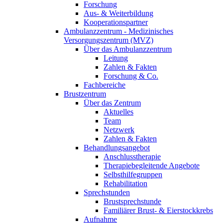
Forschung
Aus- & Weiterbildung
Kooperationspartner
Ambulanzzentrum - Medizinisches
Versorgungszentrum (MVZ)
Über das Ambulanzzentrum
Leitung
Zahlen & Fakten
Forschung & Co.
Fachbereiche
Brustzentrum
Über das Zentrum
Aktuelles
Team
Netzwerk
Zahlen & Fakten
Behandlungsangebot
Anschlusstherapie
Therapiebegleitende Angebote
Selbsthilfegruppen
Rehabilitation
Sprechstunden
Brustsprechstunde
Familiärer Brust- & Eierstockkrebs
Aufnahme