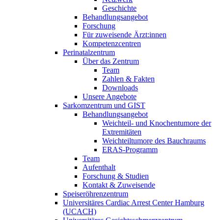
Geschichte
Behandlungsangebot
Forschung
Für zuweisende Ärzt:innen
Kompetenzcentren
Perinatalzentrum
Über das Zentrum
Team
Zahlen & Fakten
Downloads
Unsere Angebote
Sarkomzentrum und GIST
Behandlungsangebot
Weichteil- und Knochentumore der
Extremitäten
Weichteiltumore des Bauchraums
ERAS-Programm
Team
Aufenthalt
Forschung & Studien
Kontakt & Zuweisende
Speiseröhrenzentrum
Universitäres Cardiac Arrest Center Hamburg
(UCACH)