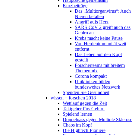
Hauptsache gemeinsam
Kurzbeiträge
Das „Multiorganvirus“: Auch
Nieren befallen
Angriff aufs Herz
SARS-CoV-2 greift auch das
Gehirn an
Krebs macht keine Pause
Von Herdenimmunität weit
entfernt
Das Leben auf den Kopf
gestellt
Forscherteams mit breitem
Themenmix
Corona kompakt
Unikliniken bilden
bundesweites Netzwerk
Spenden Sie Gesundheit
wissen + forschen 2018
Wettlauf gegen die Zeit
Taktgeber fürs Gehirn
Spielend lernen
Doppelpass gegen Multiple Sklerose
Chaos im Kopf
Die Hightech-Pioniere