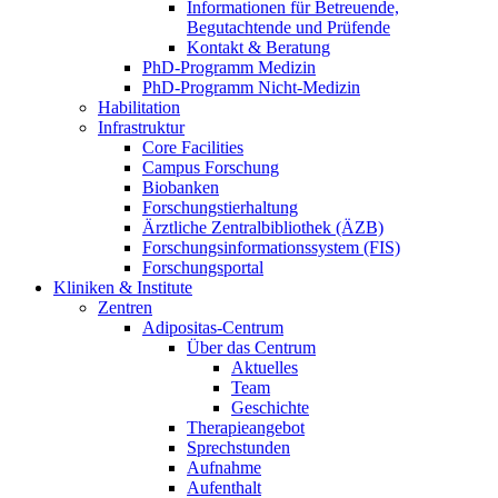
Informationen für Betreuende,
Begutachtende und Prüfende
Kontakt & Beratung
PhD-Programm Medizin
PhD-Programm Nicht-Medizin
Habilitation
Infrastruktur
Core Facilities
Campus Forschung
Biobanken
Forschungstierhaltung
Ärztliche Zentralbibliothek (ÄZB)
Forschungsinformationssystem (FIS)
Forschungsportal
Kliniken & Institute
Zentren
Adipositas-Centrum
Über das Centrum
Aktuelles
Team
Geschichte
Therapieangebot
Sprechstunden
Aufnahme
Aufenthalt