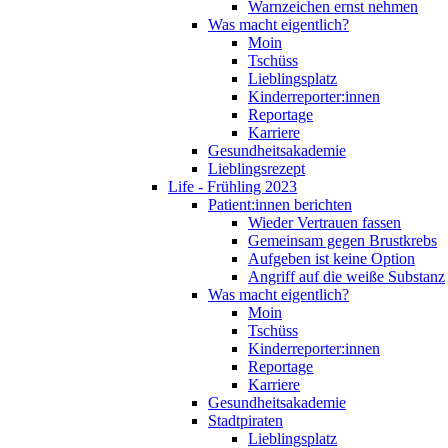
Warnzeichen ernst nehmen
Was macht eigentlich?
Moin
Tschüss
Lieblingsplatz
Kinderreporter:innen
Reportage
Karriere
Gesundheitsakademie
Lieblingsrezept
Life - Frühling 2023
Patient:innen berichten
Wieder Vertrauen fassen
Gemeinsam gegen Brustkrebs
Aufgeben ist keine Option
Angriff auf die weiße Substanz
Was macht eigentlich?
Moin
Tschüss
Kinderreporter:innen
Reportage
Karriere
Gesundheitsakademie
Stadtpiraten
Lieblingsplatz