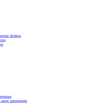
porose denken
rzen
or
Atemzug
 Lunge sprungartig