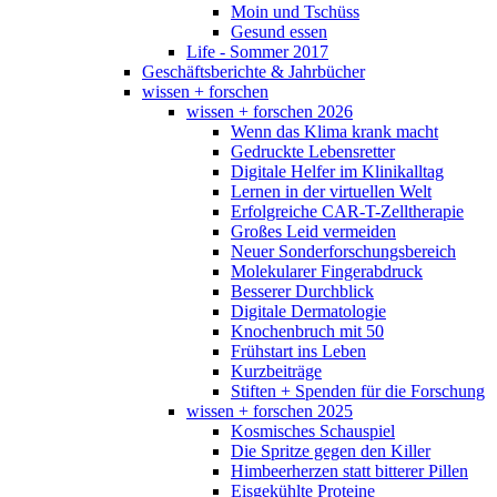
Moin und Tschüss
Gesund essen
Life - Sommer 2017
Geschäftsberichte & Jahrbücher
wissen + forschen
wissen + forschen 2026
Wenn das Klima krank macht
Gedruckte Lebensretter
Digitale Helfer im Klinikalltag
Lernen in der virtuellen Welt
Erfolgreiche CAR-T-Zelltherapie
Großes Leid vermeiden
Neuer Sonderforschungsbereich
Molekularer Fingerabdruck
Besserer Durchblick
Digitale Dermatologie
Knochenbruch mit 50
Frühstart ins Leben
Kurzbeiträge
Stiften + Spenden für die Forschung
wissen + forschen 2025
Kosmisches Schauspiel
Die Spritze gegen den Killer
Himbeerherzen statt bitterer Pillen
Eisgekühlte Proteine