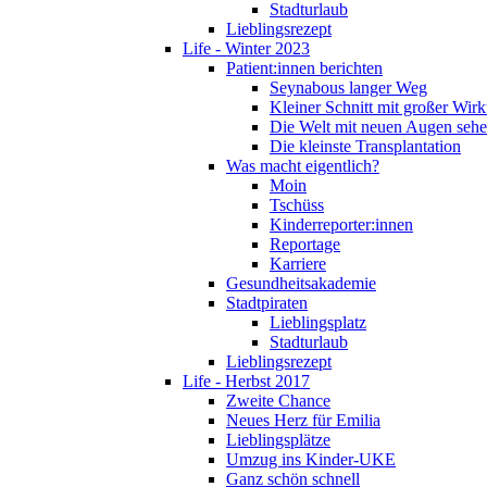
Stadturlaub
Lieblingsrezept
Life - Winter 2023
Patient:innen berichten
Seynabous langer Weg
Kleiner Schnitt mit großer Wir
Die Welt mit neuen Augen seh
Die kleinste Transplantation
Was macht eigentlich?
Moin
Tschüss
Kinderreporter:innen
Reportage
Karriere
Gesundheitsakademie
Stadtpiraten
Lieblingsplatz
Stadturlaub
Lieblingsrezept
Life - Herbst 2017
Zweite Chance
Neues Herz für Emilia
Lieblingsplätze
Umzug ins Kinder-UKE
Ganz schön schnell