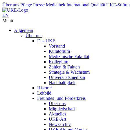
Über uns
Pflege
Presse
Mediathek
International
Qualität
UKE-Stiftu
EN
Menü
Allgemein
Über uns
Das UKE
Vorstand
Kuratorium
Medizinische Fakultät
Kollegium
Zahlen & Fakten
Strategie & Wachstum
Universitätsmedizin
Nachhaltigkeit
Historie
Leitbild
Freundes- und Förderkreis
Über uns
Mitgliedschaft
Aktuelles
UKE-Art
Newsarchiv
UKE Alumni-Verein