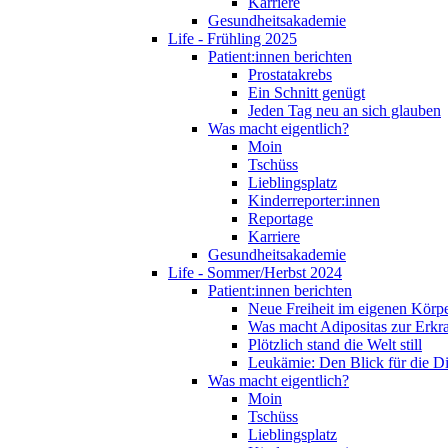
Karriere
Gesundheitsakademie
Life - Frühling 2025
Patient:innen berichten
Prostatakrebs
Ein Schnitt genügt
Jeden Tag neu an sich glauben
Was macht eigentlich?
Moin
Tschüss
Lieblingsplatz
Kinderreporter:innen
Reportage
Karriere
Gesundheitsakademie
Life - Sommer/Herbst 2024
Patient:innen berichten
Neue Freiheit im eigenen Körp
Was macht Adipositas zur Erk
Plötzlich stand die Welt still
Leukämie: Den Blick für die D
Was macht eigentlich?
Moin
Tschüss
Lieblingsplatz