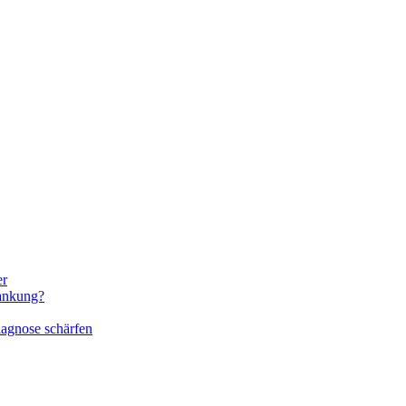
er
rankung?
iagnose schärfen