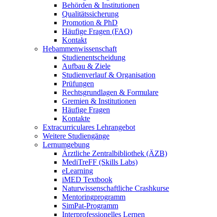
Behörden & Institutionen
Qualitätssicherung
Promotion & PhD
Häufige Fragen (FAQ)
Kontakt
Hebammenwissenschaft
Studienentscheidung
Aufbau & Ziele
Studienverlauf & Organisation
Prüfungen
Rechtsgrundlagen & Formulare
Gremien & Institutionen
Häufige Fragen
Kontakte
Extracurriculares Lehrangebot
Weitere Studiengänge
Lernumgebung
Ärztliche Zentralbibliothek (ÄZB)
MediTreFF (Skills Labs)
eLearning
iMED Textbook
Naturwissenschaftliche Crashkurse
Mentoringprogramm
SimPat-Programm
Interprofessionelles Lernen