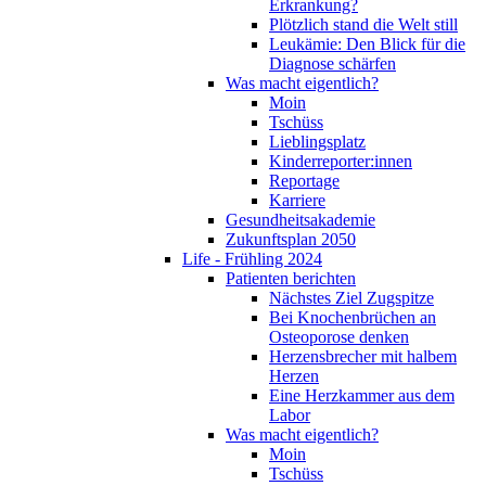
Erkrankung?
Plötzlich stand die Welt still
Leukämie: Den Blick für die
Diagnose schärfen
Was macht eigentlich?
Moin
Tschüss
Lieblingsplatz
Kinderreporter:innen
Reportage
Karriere
Gesundheitsakademie
Zukunftsplan 2050
Life - Frühling 2024
Patienten berichten
Nächstes Ziel Zugspitze
Bei Knochenbrüchen an
Osteoporose denken
Herzensbrecher mit halbem
Herzen
Eine Herzkammer aus dem
Labor
Was macht eigentlich?
Moin
Tschüss