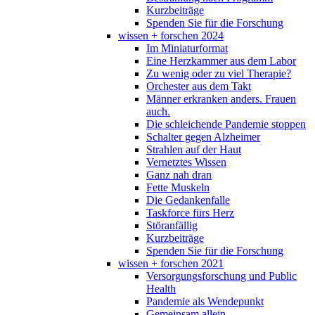
Kurzbeiträge
Spenden Sie für die Forschung
wissen + forschen 2024
Im Miniaturformat
Eine Herzkammer aus dem Labor
Zu wenig oder zu viel Therapie?
Orchester aus dem Takt
Männer erkranken anders. Frauen
auch.
Die schleichende Pandemie stoppen
Schalter gegen Alzheimer
Strahlen auf der Haut
Vernetztes Wissen
Ganz nah dran
Fette Muskeln
Die Gedankenfalle
Taskforce fürs Herz
Störanfällig
Kurzbeiträge
Spenden Sie für die Forschung
wissen + forschen 2021
Versorgungsforschung und Public
Health
Pandemie als Wendepunkt
Gemeinsam allein