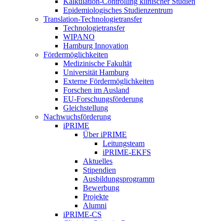
Kalkulation-Controlling klinischer Studien
Epidemiologisches Studienzentrum
Translation-Technologietransfer
Technologietransfer
WIPANO
Hamburg Innovation
Fördermöglichkeiten
Medizinische Fakultät
Universität Hamburg
Externe Fördermöglichkeiten
Forschen im Ausland
EU-Forschungsförderung
Gleichstellung
Nachwuchsförderung
iPRIME
Über iPRIME
Leitungsteam
iPRIME-EKFS
Aktuelles
Stipendien
Ausbildungsprogramm
Bewerbung
Projekte
Alumni
iPRIME-CS