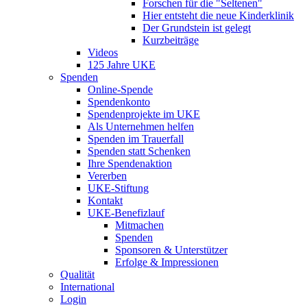
Forschen für die "Seltenen"
Hier entsteht die neue Kinderklinik
Der Grundstein ist gelegt
Kurzbeiträge
Videos
125 Jahre UKE
Spenden
Online-Spende
Spendenkonto
Spendenprojekte im UKE
Als Unternehmen helfen
Spenden im Trauerfall
Spenden statt Schenken
Ihre Spendenaktion
Vererben
UKE-Stiftung
Kontakt
UKE-Benefizlauf
Mitmachen
Spenden
Sponsoren & Unterstützer
Erfolge & Impressionen
Qualität
International
Login