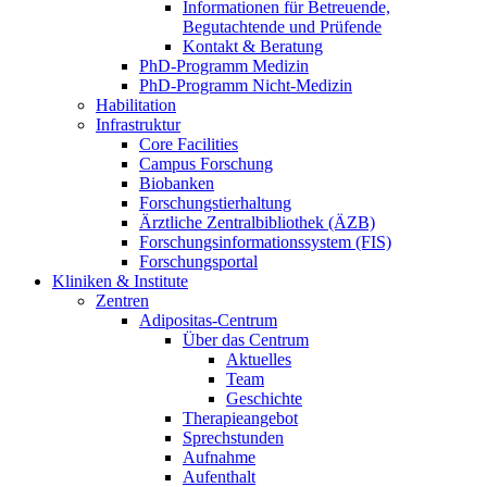
Informationen für Betreuende,
Begutachtende und Prüfende
Kontakt & Beratung
PhD-Programm Medizin
PhD-Programm Nicht-Medizin
Habilitation
Infrastruktur
Core Facilities
Campus Forschung
Biobanken
Forschungstierhaltung
Ärztliche Zentralbibliothek (ÄZB)
Forschungsinformationssystem (FIS)
Forschungsportal
Kliniken & Institute
Zentren
Adipositas-Centrum
Über das Centrum
Aktuelles
Team
Geschichte
Therapieangebot
Sprechstunden
Aufnahme
Aufenthalt