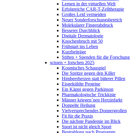
Lernen in der virtuellen Welt
Erfolgreiche CAR-T-Zelltherapie
Großes Leid vermeiden
Neuer Sonderforschungsbereich
Molekularer Fingerabdruck
Besserer Durchblick
Digitale Dermatologie
Knochenbruch mit 50
Frühstart ins Leben
Kurzbeiträge
Stiften + Spenden für die Forschung
wissen + forschen 2025
Kosmisches Schauspiel
Die Spritze gegen den Killer
Himbeerherzen statt bitterer Pillen
Eisgekühlte Proteine
Ein Käppi gegen Parkinson
Pharmakologische Trickkiste
Männer kriegen´nen Herzinfarkt
Doppelte Heilung
Vielversprechendes Donnergrollen
Fit für die Praxis
Die nächste Pandemie im Blick
Sport ist nicht gleich Sport
Bestrahlung nach Programm