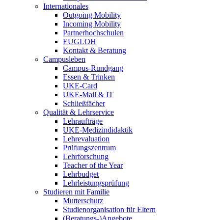
Internationales
Outgoing Mobility
Incoming Mobility
Partnerhochschulen
EUGLOH
Kontakt & Beratung
Campusleben
Campus-Rundgang
Essen & Trinken
UKE-Card
UKE-Mail & IT
Schließfächer
Qualität & Lehrservice
Lehraufträge
UKE-Medizindidaktik
Lehrevaluation
Prüfungszentrum
Lehrforschung
Teacher of the Year
Lehrbudget
Lehrleistungsprüfung
Studieren mit Familie
Mutterschutz
Studienorganisation für Eltern
(Beratungs-)Angebote