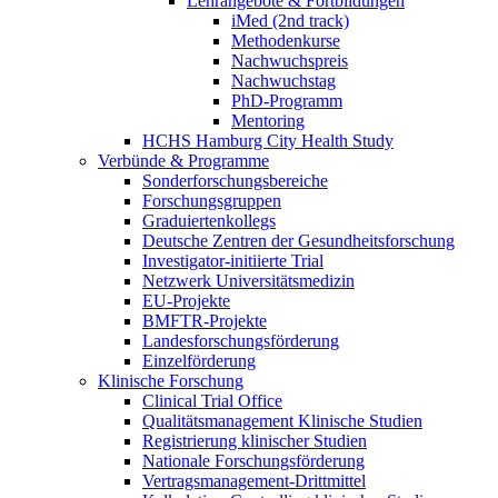
Lehrangebote & Fortbildungen
iMed (2nd track)
Methodenkurse
Nachwuchspreis
Nachwuchstag
PhD-Programm
Mentoring
HCHS Hamburg City Health Study
Verbünde & Programme
Sonderforschungsbereiche
Forschungsgruppen
Graduiertenkollegs
Deutsche Zentren der Gesundheitsforschung
Investigator-initiierte Trial
Netzwerk Universitätsmedizin
EU-Projekte
BMFTR-Projekte
Landesforschungsförderung
Einzelförderung
Klinische Forschung
Clinical Trial Office
Qualitätsmanagement Klinische Studien
Registrierung klinischer Studien
Nationale Forschungsförderung
Vertragsmanagement-Drittmittel