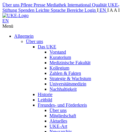
Über uns
Pflege
Presse
Mediathek
International
Qualität
UKE-
Stiftung
Spenden
Leichte Sprache
Bereiche
Login
I
EN
I
A
A
I
EN
Menü
Allgemein
Über uns
Das UKE
Vorstand
Kuratorium
Medizinische Fakultät
Kollegium
Zahlen & Fakten
Strategie & Wachstum
Universitätsmedizin
Nachhaltigkeit
Historie
Leitbild
Freundes- und Förderkreis
Über uns
Mitgliedschaft
Aktuelles
UKE-Art
Newsarchiv