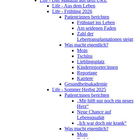
Life - Das Magazin aus dem UKE
Life - Aus dem Leben
Life - Frühling 2026
Patient:innen berichten
Frühstart ins Leben
Am seidenen Faden
Zahl der
Lebertransplantationen steigt
Was macht eigentlich?
Moin
Tschüss
Lieblingsplatz
Kinderreporter:innen
Reportage
Karriere
Gesundheitsakademie
Life - Sommer Herbst 2025
Patient:innen berichten
„Mir hilft nur noch ein neues
Herz“
Neue Chance auf
Lebensqualiät
„Ich war doch nie krank“
Was macht eigentlich?
Moin