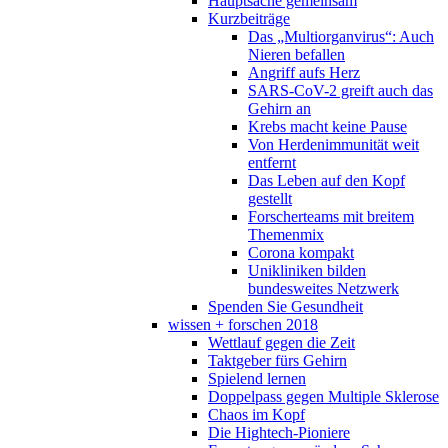
Hauptsache gemeinsam
Kurzbeiträge
Das „Multiorganvirus“: Auch
Nieren befallen
Angriff aufs Herz
SARS-CoV-2 greift auch das
Gehirn an
Krebs macht keine Pause
Von Herdenimmunität weit
entfernt
Das Leben auf den Kopf
gestellt
Forscherteams mit breitem
Themenmix
Corona kompakt
Unikliniken bilden
bundesweites Netzwerk
Spenden Sie Gesundheit
wissen + forschen 2018
Wettlauf gegen die Zeit
Taktgeber fürs Gehirn
Spielend lernen
Doppelpass gegen Multiple Sklerose
Chaos im Kopf
Die Hightech-Pioniere