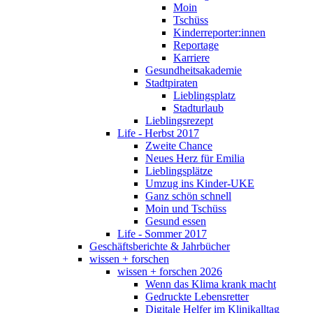
Moin
Tschüss
Kinderreporter:innen
Reportage
Karriere
Gesundheitsakademie
Stadtpiraten
Lieblingsplatz
Stadturlaub
Lieblingsrezept
Life - Herbst 2017
Zweite Chance
Neues Herz für Emilia
Lieblingsplätze
Umzug ins Kinder-UKE
Ganz schön schnell
Moin und Tschüss
Gesund essen
Life - Sommer 2017
Geschäftsberichte & Jahrbücher
wissen + forschen
wissen + forschen 2026
Wenn das Klima krank macht
Gedruckte Lebensretter
Digitale Helfer im Klinikalltag