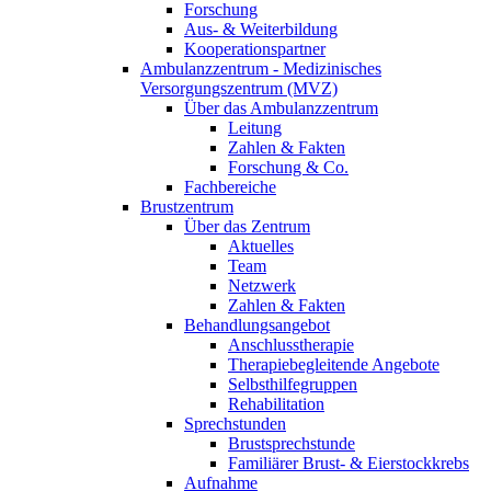
Forschung
Aus- & Weiterbildung
Kooperationspartner
Ambulanzzentrum - Medizinisches
Versorgungszentrum (MVZ)
Über das Ambulanzzentrum
Leitung
Zahlen & Fakten
Forschung & Co.
Fachbereiche
Brustzentrum
Über das Zentrum
Aktuelles
Team
Netzwerk
Zahlen & Fakten
Behandlungsangebot
Anschlusstherapie
Therapiebegleitende Angebote
Selbsthilfegruppen
Rehabilitation
Sprechstunden
Brustsprechstunde
Familiärer Brust- & Eierstockkrebs
Aufnahme