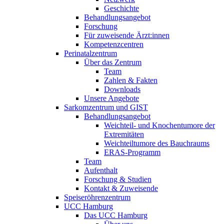
Geschichte
Behandlungsangebot
Forschung
Für zuweisende Ärzt:innen
Kompetenzcentren
Perinatalzentrum
Über das Zentrum
Team
Zahlen & Fakten
Downloads
Unsere Angebote
Sarkomzentrum und GIST
Behandlungsangebot
Weichteil- und Knochentumore der
Extremitäten
Weichteiltumore des Bauchraums
ERAS-Programm
Team
Aufenthalt
Forschung & Studien
Kontakt & Zuweisende
Speiseröhrenzentrum
UCC Hamburg
Das UCC Hamburg