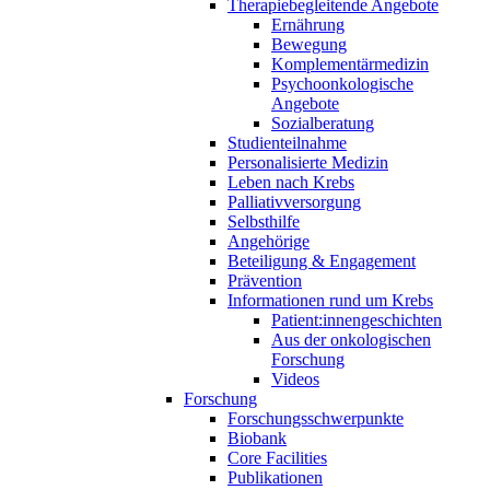
Therapiebegleitende Angebote
Ernährung
Bewegung
Komplementärmedizin
Psychoonkologische
Angebote
Sozialberatung
Studienteilnahme
Personalisierte Medizin
Leben nach Krebs
Palliativversorgung
Selbsthilfe
Angehörige
Beteiligung & Engagement
Prävention
Informationen rund um Krebs
Patient:innengeschichten
Aus der onkologischen
Forschung
Videos
Forschung
Forschungsschwerpunkte
Biobank
Core Facilities
Publikationen