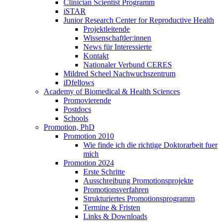
Clinician Scientist Programm
iSTAR
Junior Research Center for Reproductive Health
Projektleitende
Wissenschaftler:innen
News für Interessierte
Kontakt
Nationaler Verbund CERES
Mildred Scheel Nachwuchszentrum
iDfellows
Academy of Biomedical & Health Sciences
Promovierende
Postdocs
Schools
Promotion, PhD
Promotion 2010
Wie finde ich die richtige Doktorarbeit fuer
mich
Promotion 2024
Erste Schritte
Ausschreibung Promotionsprojekte
Promotionsverfahren
Strukturiertes Promotionsprogramm
Termine & Fristen
Links & Downloads