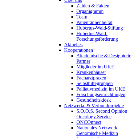
Über uns
Zahlen & Fakten
Organigramm
Team
Patient:innenbeirat
Hubertus-Wald-Stiftung
Hubertus-Wald-
Forschungsförderung
Aktuelles
Kooperationen
Akademische & Designierte
Partner
Mitglieder im UKE
Krankenhäuser
Facharztpraxen
Selbsthilfegruppen
Palliativmedizin im UKE
Forschungseinrichtungen
Gesundheitskiosk
Netzwerke & Verbundprojekte
S.O.O.S. Second Opinion
Oncology Service
ONCOnnect
Nationales Netzwerk
Genomische Medizin