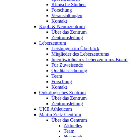
Klinische Studien
Forschung
Veranstaltungen
Kontakt
Kopf- & Neurozentrum
Über das Zentrum
Zentrumsleitung
Leberzentrum
Leistungen im Überblick
Mitglieder des Leberzentrums
Interdisziplinäres Leberzentrums-Board
Für Zuweisende
Qualitätssicherung
Team
Forschung
Kontakt
Onkologisches Zentrum
Über das Zentrum
Zentrumsleitung
UKE Athleticum
Martin Zeitz Centrum
Über das Centrum
Aktuelles
Team
Netzwerk