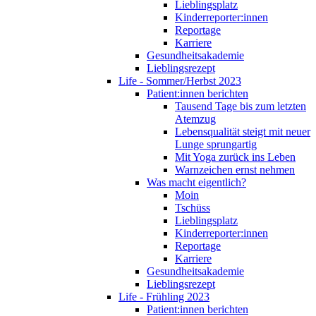
Lieblingsplatz
Kinderreporter:innen
Reportage
Karriere
Gesundheitsakademie
Lieblingsrezept
Life - Sommer/Herbst 2023
Patient:innen berichten
Tausend Tage bis zum letzten
Atemzug
Lebensqualität steigt mit neuer
Lunge sprungartig
Mit Yoga zurück ins Leben
Warnzeichen ernst nehmen
Was macht eigentlich?
Moin
Tschüss
Lieblingsplatz
Kinderreporter:innen
Reportage
Karriere
Gesundheitsakademie
Lieblingsrezept
Life - Frühling 2023
Patient:innen berichten