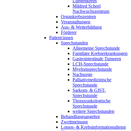
Lungenkrebs
Mildred Scheel
Nachwuchszentrum
Organkrebszentren
Veranstaltungen
Aus- & Weiterbildung
Förderer
Patient:innen
Sprechstunden
Allgemeine Sprechstunde
Familiäre Krebserkrankungen
Gastrointestinale Tumoren
LCH-Sprechstunde
Myelomsprechstunde
Nachsorge
Palliativmedizinische
Sprechstunde
Sarkom- & GIST-
Sprechstunde
Thoraxonkologische
Sprechstunde
weitere Sprechstunden
Behandlungsangebot
Zweitmeinung
Lotsen- & Krebsinformationsdienst