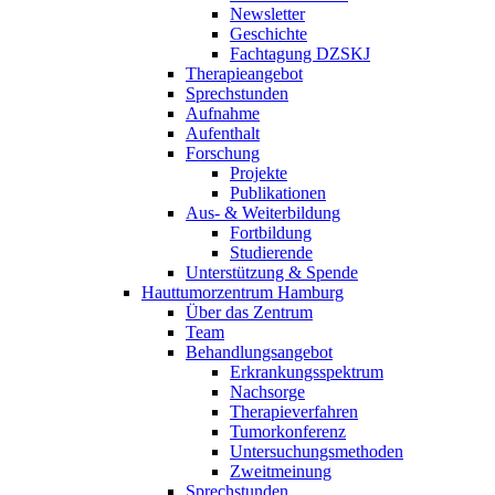
Newsletter
Geschichte
Fachtagung DZSKJ
Therapieangebot
Sprechstunden
Aufnahme
Aufenthalt
Forschung
Projekte
Publikationen
Aus- & Weiterbildung
Fortbildung
Studierende
Unterstützung & Spende
Hauttumorzentrum Hamburg
Über das Zentrum
Team
Behandlungsangebot
Erkrankungsspektrum
Nachsorge
Therapieverfahren
Tumorkonferenz
Untersuchungsmethoden
Zweitmeinung
Sprechstunden