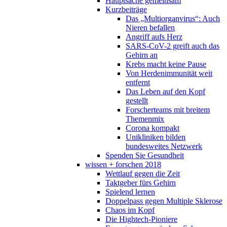
Hauptsache gemeinsam
Kurzbeiträge
Das „Multiorganvirus“: Auch
Nieren befallen
Angriff aufs Herz
SARS-CoV-2 greift auch das
Gehirn an
Krebs macht keine Pause
Von Herdenimmunität weit
entfernt
Das Leben auf den Kopf
gestellt
Forscherteams mit breitem
Themenmix
Corona kompakt
Unikliniken bilden
bundesweites Netzwerk
Spenden Sie Gesundheit
wissen + forschen 2018
Wettlauf gegen die Zeit
Taktgeber fürs Gehirn
Spielend lernen
Doppelpass gegen Multiple Sklerose
Chaos im Kopf
Die Hightech-Pioniere