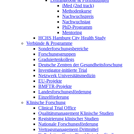
Lehrangebote & Fortbildungen
iMed (2nd track)
Methodenkurse
Nachwuchspreis
Nachwuchstag
PhD-Programm
Mentoring
HCHS Hamburg City Health Study
Verbünde & Programme
Sonderforschungsbereiche
Forschungsgruppen
Graduiertenkollegs
Deutsche Zentren der Gesundheitsforschung
Investigator-initiierte Trial
Netzwerk Universitätsmedizin
EU-Projekte
BMFTR-Projekte
Landesforschungsförderung
Einzelförderung
Klinische Forschung
Clinical Trial Office
Qualitätsmanagement Klinische Studien
Registrierung klinischer Studien
Nationale Forschungsförderung
Vertragsmanagement-Drittmittel