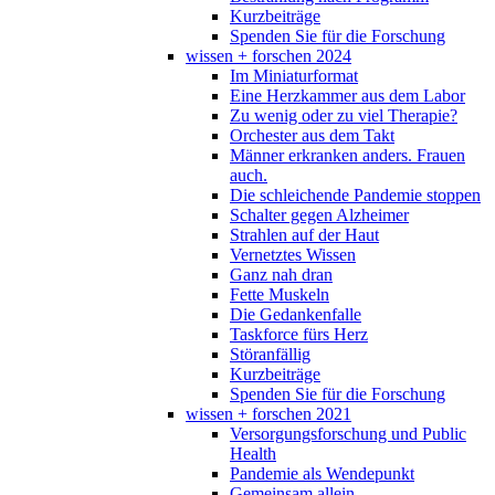
Kurzbeiträge
Spenden Sie für die Forschung
wissen + forschen 2024
Im Miniaturformat
Eine Herzkammer aus dem Labor
Zu wenig oder zu viel Therapie?
Orchester aus dem Takt
Männer erkranken anders. Frauen
auch.
Die schleichende Pandemie stoppen
Schalter gegen Alzheimer
Strahlen auf der Haut
Vernetztes Wissen
Ganz nah dran
Fette Muskeln
Die Gedankenfalle
Taskforce fürs Herz
Störanfällig
Kurzbeiträge
Spenden Sie für die Forschung
wissen + forschen 2021
Versorgungsforschung und Public
Health
Pandemie als Wendepunkt
Gemeinsam allein