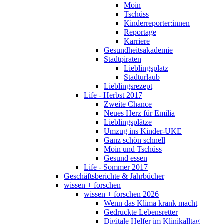
Moin
Tschüss
Kinderreporter:innen
Reportage
Karriere
Gesundheitsakademie
Stadtpiraten
Lieblingsplatz
Stadturlaub
Lieblingsrezept
Life - Herbst 2017
Zweite Chance
Neues Herz für Emilia
Lieblingsplätze
Umzug ins Kinder-UKE
Ganz schön schnell
Moin und Tschüss
Gesund essen
Life - Sommer 2017
Geschäftsberichte & Jahrbücher
wissen + forschen
wissen + forschen 2026
Wenn das Klima krank macht
Gedruckte Lebensretter
Digitale Helfer im Klinikalltag