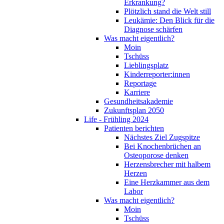
Erkrankung?
Plötzlich stand die Welt still
Leukämie: Den Blick für die
Diagnose schärfen
Was macht eigentlich?
Moin
Tschüss
Lieblingsplatz
Kinderreporter:innen
Reportage
Karriere
Gesundheitsakademie
Zukunftsplan 2050
Life - Frühling 2024
Patienten berichten
Nächstes Ziel Zugspitze
Bei Knochenbrüchen an
Osteoporose denken
Herzensbrecher mit halbem
Herzen
Eine Herzkammer aus dem
Labor
Was macht eigentlich?
Moin
Tschüss