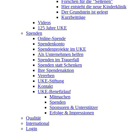
Forschen für die "Seltenen"
Hier entsteht die neue Kinderklinik
Der Grundstein ist gelegt
Kurzbeiträge
Videos
125 Jahre UKE
Spenden
Online-Spende
Spendenkonto
Spendenprojekte im UKE
Als Unternehmen helfen
Spenden im Trauerfall
Spenden statt Schenken
Ihre Spendenaktion
Vererben
UKE-Stiftung
Kontakt
UKE-Benefizlauf
Mitmachen
Spenden
Sponsoren & Unterstützer
Erfolge & Impressionen
Qualität
International
Login