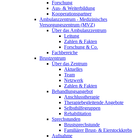
Forschung
Aus- & Weiterbildung
Kooperationspartner
Ambulanzzentrum - Medizinisches
Versorgungszentrum (MVZ)
Über das Ambulanzzentrum
Leitung
Zahlen & Fakten
Forschung & Co.
Fachbereiche
Brustzentrum
Über das Zentrum
Aktuelles
Team
Netzwerk
Zahlen & Fakten
Behandlungsangebot
Anschlusstherapie
Therapiebegleitende Angebote
Selbsthilfegruppen
Rehabilitation
Sprechstunden
Brustsprechstunde
Familiärer Brust- & Eierstockkrebs
Aufnahme