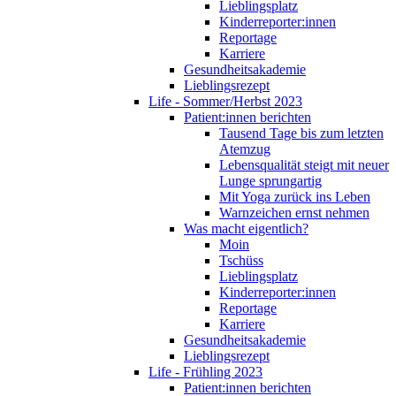
Lieblingsplatz
Kinderreporter:innen
Reportage
Karriere
Gesundheitsakademie
Lieblingsrezept
Life - Sommer/Herbst 2023
Patient:innen berichten
Tausend Tage bis zum letzten
Atemzug
Lebensqualität steigt mit neuer
Lunge sprungartig
Mit Yoga zurück ins Leben
Warnzeichen ernst nehmen
Was macht eigentlich?
Moin
Tschüss
Lieblingsplatz
Kinderreporter:innen
Reportage
Karriere
Gesundheitsakademie
Lieblingsrezept
Life - Frühling 2023
Patient:innen berichten