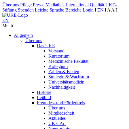
Über uns
Pflege
Presse
Mediathek
International
Qualität
UKE-
Stiftung
Spenden
Leichte Sprache
Bereiche
Login
I
EN
I
A
A
I
EN
Menü
Allgemein
Über uns
Das UKE
Vorstand
Kuratorium
Medizinische Fakultät
Kollegium
Zahlen & Fakten
Strategie & Wachstum
Universitätsmedizin
Nachhaltigkeit
Historie
Leitbild
Freundes- und Förderkreis
Über uns
Mitgliedschaft
Aktuelles
UKE-Art
Newsarchiv