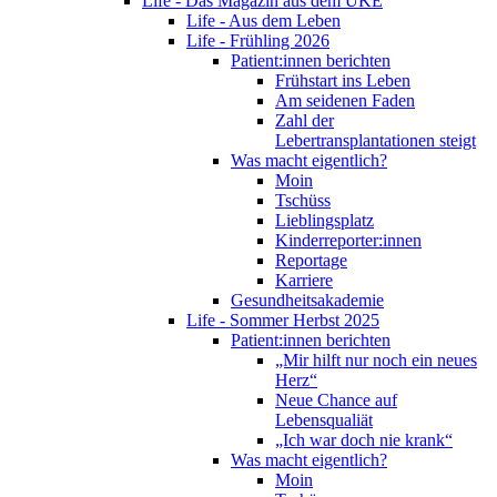
Life - Das Magazin aus dem UKE
Life - Aus dem Leben
Life - Frühling 2026
Patient:innen berichten
Frühstart ins Leben
Am seidenen Faden
Zahl der
Lebertransplantationen steigt
Was macht eigentlich?
Moin
Tschüss
Lieblingsplatz
Kinderreporter:innen
Reportage
Karriere
Gesundheitsakademie
Life - Sommer Herbst 2025
Patient:innen berichten
„Mir hilft nur noch ein neues
Herz“
Neue Chance auf
Lebensqualiät
„Ich war doch nie krank“
Was macht eigentlich?
Moin