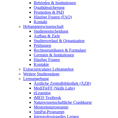
Behörden & Institutionen
Qualitätssicherung
Promotion & PhD
Häufige Fragen (FAQ)
Kontakt
Hebammenwissenschaft
Studienentscheidung
Aufbau & Ziele
Studienverlauf & Organisation
Prüfungen
Rechtsgrundlagen & Formulare
Gremien & Institutionen
Häufige Fragen
Kontakte
Extracurriculares Lehrangebot
Weitere Studiengänge
Lernumgebung
Ärztliche Zentralbibliothek (ÄZB)
MediTreFF (Skills Labs)
eLearning
iMED Textbook
Naturwissenschaftliche Crashkurse
Mentoringprogramm
SimPat-Programm
Interprofessionelles Lernen