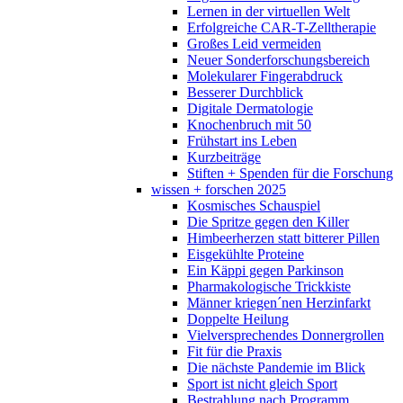
Lernen in der virtuellen Welt
Erfolgreiche CAR-T-Zelltherapie
Großes Leid vermeiden
Neuer Sonderforschungsbereich
Molekularer Fingerabdruck
Besserer Durchblick
Digitale Dermatologie
Knochenbruch mit 50
Frühstart ins Leben
Kurzbeiträge
Stiften + Spenden für die Forschung
wissen + forschen 2025
Kosmisches Schauspiel
Die Spritze gegen den Killer
Himbeerherzen statt bitterer Pillen
Eisgekühlte Proteine
Ein Käppi gegen Parkinson
Pharmakologische Trickkiste
Männer kriegen´nen Herzinfarkt
Doppelte Heilung
Vielversprechendes Donnergrollen
Fit für die Praxis
Die nächste Pandemie im Blick
Sport ist nicht gleich Sport
Bestrahlung nach Programm