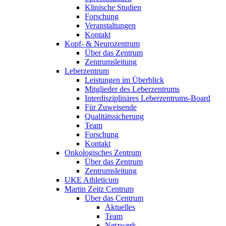
Klinische Studien
Forschung
Veranstaltungen
Kontakt
Kopf- & Neurozentrum
Über das Zentrum
Zentrumsleitung
Leberzentrum
Leistungen im Überblick
Mitglieder des Leberzentrums
Interdisziplinäres Leberzentrums-Board
Für Zuweisende
Qualitätssicherung
Team
Forschung
Kontakt
Onkologisches Zentrum
Über das Zentrum
Zentrumsleitung
UKE Athleticum
Martin Zeitz Centrum
Über das Centrum
Aktuelles
Team
Netzwerk