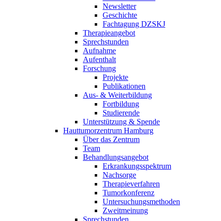
Newsletter
Geschichte
Fachtagung DZSKJ
Therapieangebot
Sprechstunden
Aufnahme
Aufenthalt
Forschung
Projekte
Publikationen
Aus- & Weiterbildung
Fortbildung
Studierende
Unterstützung & Spende
Hauttumorzentrum Hamburg
Über das Zentrum
Team
Behandlungsangebot
Erkrankungsspektrum
Nachsorge
Therapieverfahren
Tumorkonferenz
Untersuchungsmethoden
Zweitmeinung
Sprechstunden