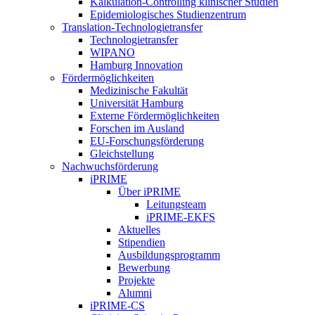
Kalkulation-Controlling klinischer Studien
Epidemiologisches Studienzentrum
Translation-Technologietransfer
Technologietransfer
WIPANO
Hamburg Innovation
Fördermöglichkeiten
Medizinische Fakultät
Universität Hamburg
Externe Fördermöglichkeiten
Forschen im Ausland
EU-Forschungsförderung
Gleichstellung
Nachwuchsförderung
iPRIME
Über iPRIME
Leitungsteam
iPRIME-EKFS
Aktuelles
Stipendien
Ausbildungsprogramm
Bewerbung
Projekte
Alumni
iPRIME-CS