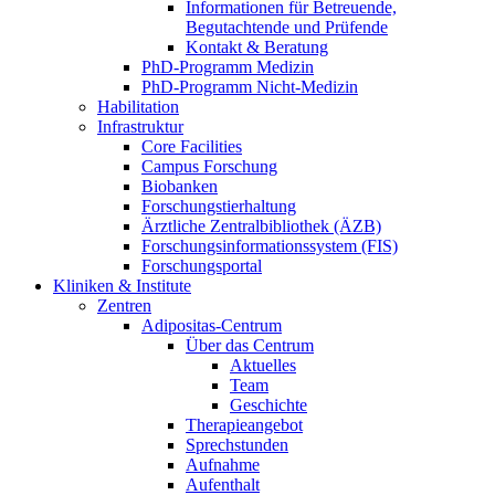
Informationen für Betreuende,
Begutachtende und Prüfende
Kontakt & Beratung
PhD-Programm Medizin
PhD-Programm Nicht-Medizin
Habilitation
Infrastruktur
Core Facilities
Campus Forschung
Biobanken
Forschungstierhaltung
Ärztliche Zentralbibliothek (ÄZB)
Forschungsinformationssystem (FIS)
Forschungsportal
Kliniken & Institute
Zentren
Adipositas-Centrum
Über das Centrum
Aktuelles
Team
Geschichte
Therapieangebot
Sprechstunden
Aufnahme
Aufenthalt