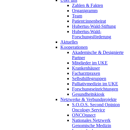
Über uns
Zahlen & Fakten
Organigramm
Team
Patient:innenbeirat
Hubertus-Wald-Stiftung
Hubertus-Wald-
Forschungsförderung
Aktuelles
Kooperationen
Akademische & Designierte
Partner
Mitglieder im UKE
Krankenhäuser
Facharztpraxen
Selbsthilfegruppen
Palliativmedizin im UKE
Forschungseinrichtungen
Gesundheitskiosk
Netzwerke & Verbundprojekte
S.O.O.S. Second Opinion
Oncology Service
ONCOnnect
Nationales Netzwerk
Genomische Medizin