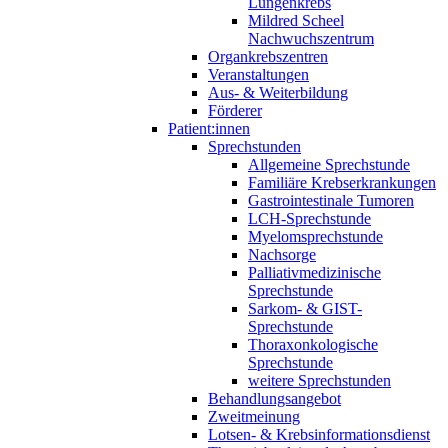
Lungenkrebs
Mildred Scheel
Nachwuchszentrum
Organkrebszentren
Veranstaltungen
Aus- & Weiterbildung
Förderer
Patient:innen
Sprechstunden
Allgemeine Sprechstunde
Familiäre Krebserkrankungen
Gastrointestinale Tumoren
LCH-Sprechstunde
Myelomsprechstunde
Nachsorge
Palliativmedizinische
Sprechstunde
Sarkom- & GIST-
Sprechstunde
Thoraxonkologische
Sprechstunde
weitere Sprechstunden
Behandlungsangebot
Zweitmeinung
Lotsen- & Krebsinformationsdienst