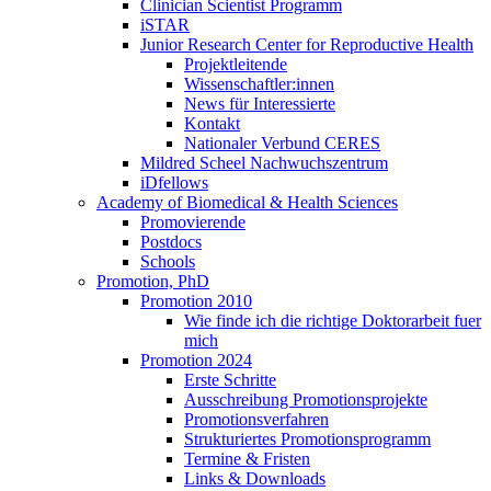
Clinician Scientist Programm
iSTAR
Junior Research Center for Reproductive Health
Projektleitende
Wissenschaftler:innen
News für Interessierte
Kontakt
Nationaler Verbund CERES
Mildred Scheel Nachwuchszentrum
iDfellows
Academy of Biomedical & Health Sciences
Promovierende
Postdocs
Schools
Promotion, PhD
Promotion 2010
Wie finde ich die richtige Doktorarbeit fuer
mich
Promotion 2024
Erste Schritte
Ausschreibung Promotionsprojekte
Promotionsverfahren
Strukturiertes Promotionsprogramm
Termine & Fristen
Links & Downloads