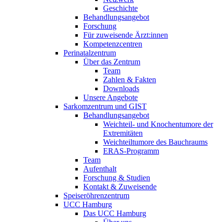
Geschichte
Behandlungsangebot
Forschung
Für zuweisende Ärzt:innen
Kompetenzcentren
Perinatalzentrum
Über das Zentrum
Team
Zahlen & Fakten
Downloads
Unsere Angebote
Sarkomzentrum und GIST
Behandlungsangebot
Weichteil- und Knochentumore der
Extremitäten
Weichteiltumore des Bauchraums
ERAS-Programm
Team
Aufenthalt
Forschung & Studien
Kontakt & Zuweisende
Speiseröhrenzentrum
UCC Hamburg
Das UCC Hamburg