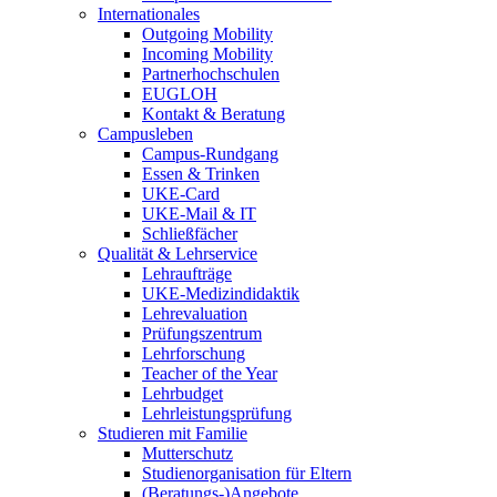
Internationales
Outgoing Mobility
Incoming Mobility
Partnerhochschulen
EUGLOH
Kontakt & Beratung
Campusleben
Campus-Rundgang
Essen & Trinken
UKE-Card
UKE-Mail & IT
Schließfächer
Qualität & Lehrservice
Lehraufträge
UKE-Medizindidaktik
Lehrevaluation
Prüfungszentrum
Lehrforschung
Teacher of the Year
Lehrbudget
Lehrleistungsprüfung
Studieren mit Familie
Mutterschutz
Studienorganisation für Eltern
(Beratungs-)Angebote