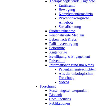
Therapiebegleitende Angebote
Ernährung
Bewegung
Komplementärmedizin
Psychoonkologische
Angebote
Sozialberatung
Studienteilnahme
Personalisierte Medizin
Leben nach Krebs
Palliativversorgung
Selbsthilfe
Angehörige
Beteiligung & Engagement
Prävention
Informationen rund um Krebs
Patient:innengeschichten
Aus der onkologischen
Forschung
Videos
Forschung
Forschungsschwerpunkte
Biobank
Core Facilities
Publikationen