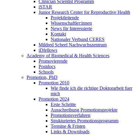
Clinician Scientist Programm
iSTAR
Junior Research Center for Reproductive Health
Projektleitende
Wissenschaftler:innen
News für Interessierte
Kontakt
Nationaler Verbund CERES
Mildred Scheel Nachwuchszentrum
iDfellows
Academy of Biomedical & Health Sciences
Promovierende
Postdocs
Schools
Promotion, PhD
Promotion 2010
Wie finde ich die richtige Doktorarbeit fuer
mich
Promotion 2024
Erste Schritte
Ausschreibung Promotionsprojekte
Promotionsverfahren
Strukturiertes Promotionsprogramm
Termine & Fristen
Links & Downloads