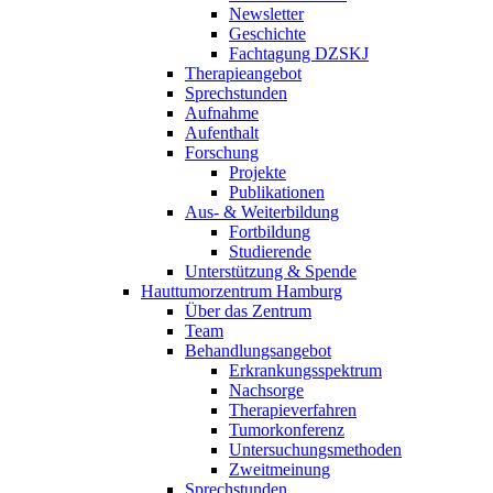
Newsletter
Geschichte
Fachtagung DZSKJ
Therapieangebot
Sprechstunden
Aufnahme
Aufenthalt
Forschung
Projekte
Publikationen
Aus- & Weiterbildung
Fortbildung
Studierende
Unterstützung & Spende
Hauttumorzentrum Hamburg
Über das Zentrum
Team
Behandlungsangebot
Erkrankungsspektrum
Nachsorge
Therapieverfahren
Tumorkonferenz
Untersuchungsmethoden
Zweitmeinung
Sprechstunden