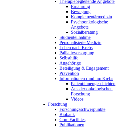
Therapiebegleitende Angebote
Ernährung
Bewegung
Komplementärmedizin
Psychoonkologische
Angebote
Sozialberatung
Studienteilnahme
Personalisierte Medizin
Leben nach Krebs
Palliativversorgung
Selbsthilfe
Angehörige
Beteiligung & Engagement
Prävention
Informationen rund um Krebs
Patient:innengeschichten
Aus der onkologischen
Forschung
Videos
Forschung
Forschungsschwerpunkte
Biobank
Core Facilities
Publikationen