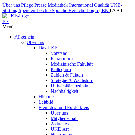
Über uns
Pflege
Presse
Mediathek
International
Qualität
UKE-
Stiftung
Spenden
Leichte Sprache
Bereiche
Login
I
EN
I
A
A
I
EN
Menü
Allgemein
Über uns
Das UKE
Vorstand
Kuratorium
Medizinische Fakultät
Kollegium
Zahlen & Fakten
Strategie & Wachstum
Universitätsmedizin
Nachhaltigkeit
Historie
Leitbild
Freundes- und Förderkreis
Über uns
Mitgliedschaft
Aktuelles
UKE-Art
Newsarchiv