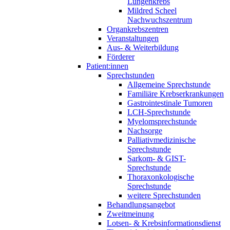
Lungenkrebs
Mildred Scheel
Nachwuchszentrum
Organkrebszentren
Veranstaltungen
Aus- & Weiterbildung
Förderer
Patient:innen
Sprechstunden
Allgemeine Sprechstunde
Familiäre Krebserkrankungen
Gastrointestinale Tumoren
LCH-Sprechstunde
Myelomsprechstunde
Nachsorge
Palliativmedizinische
Sprechstunde
Sarkom- & GIST-
Sprechstunde
Thoraxonkologische
Sprechstunde
weitere Sprechstunden
Behandlungsangebot
Zweitmeinung
Lotsen- & Krebsinformationsdienst