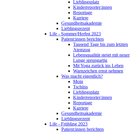
Lieblingsplatz
Kinderreporter:innen
Reportage
Karriere
Gesundheitsakademie
Lieblingsrezept
Life - Sommer/Herbst 2023
Patient:innen berichten
Tausend Tage bis zum letzten
Atemzug
Lebensqualität steigt mit neuer
Lunge sprungartig
Mit Yoga zurück ins Leben
Warnzeichen ernst nehmen
Was macht eigentlich?
Moin
Tschüss
Lieblingsplatz
Kinderreporter:innen
Reportage
Karriere
Gesundheitsakademie
Lieblingsrezept
Life - Frühling 2023
Patient:innen berichten