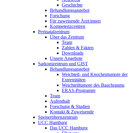
Geschichte
Behandlungsangebot
Forschung
Für zuweisende Ärzt:innen
Kompetenzcentren
Perinatalzentrum
Über das Zentrum
Team
Zahlen & Fakten
Downloads
Unsere Angebote
Sarkomzentrum und GIST
Behandlungsangebot
Weichteil- und Knochentumore der
Extremitäten
Weichteiltumore des Bauchraums
ERAS-Programm
Team
Aufenthalt
Forschung & Studien
Kontakt & Zuweisende
Speiseröhrenzentrum
UCC Hamburg
Das UCC Hamburg