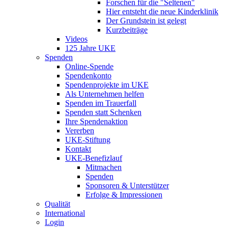
Forschen für die "Seltenen"
Hier entsteht die neue Kinderklinik
Der Grundstein ist gelegt
Kurzbeiträge
Videos
125 Jahre UKE
Spenden
Online-Spende
Spendenkonto
Spendenprojekte im UKE
Als Unternehmen helfen
Spenden im Trauerfall
Spenden statt Schenken
Ihre Spendenaktion
Vererben
UKE-Stiftung
Kontakt
UKE-Benefizlauf
Mitmachen
Spenden
Sponsoren & Unterstützer
Erfolge & Impressionen
Qualität
International
Login