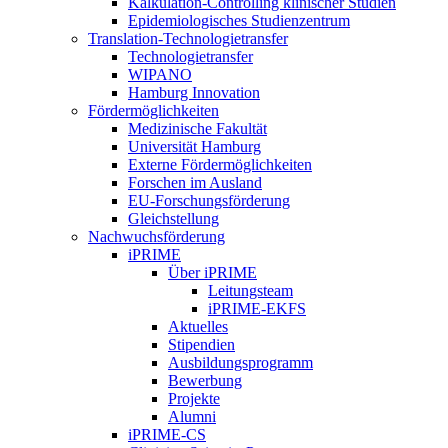
Kalkulation-Controlling klinischer Studien
Epidemiologisches Studienzentrum
Translation-Technologietransfer
Technologietransfer
WIPANO
Hamburg Innovation
Fördermöglichkeiten
Medizinische Fakultät
Universität Hamburg
Externe Fördermöglichkeiten
Forschen im Ausland
EU-Forschungsförderung
Gleichstellung
Nachwuchsförderung
iPRIME
Über iPRIME
Leitungsteam
iPRIME-EKFS
Aktuelles
Stipendien
Ausbildungsprogramm
Bewerbung
Projekte
Alumni
iPRIME-CS