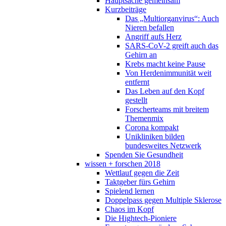
Hauptsache gemeinsam
Kurzbeiträge
Das „Multiorganvirus“: Auch
Nieren befallen
Angriff aufs Herz
SARS-CoV-2 greift auch das
Gehirn an
Krebs macht keine Pause
Von Herdenimmunität weit
entfernt
Das Leben auf den Kopf
gestellt
Forscherteams mit breitem
Themenmix
Corona kompakt
Unikliniken bilden
bundesweites Netzwerk
Spenden Sie Gesundheit
wissen + forschen 2018
Wettlauf gegen die Zeit
Taktgeber fürs Gehirn
Spielend lernen
Doppelpass gegen Multiple Sklerose
Chaos im Kopf
Die Hightech-Pioniere