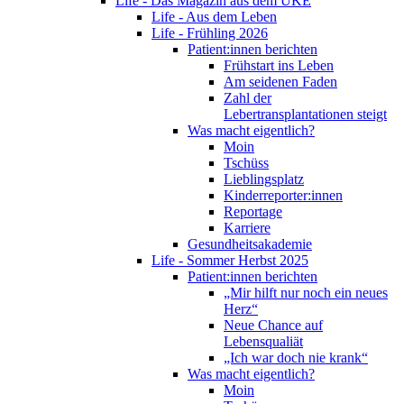
Life - Das Magazin aus dem UKE
Life - Aus dem Leben
Life - Frühling 2026
Patient:innen berichten
Frühstart ins Leben
Am seidenen Faden
Zahl der
Lebertransplantationen steigt
Was macht eigentlich?
Moin
Tschüss
Lieblingsplatz
Kinderreporter:innen
Reportage
Karriere
Gesundheitsakademie
Life - Sommer Herbst 2025
Patient:innen berichten
„Mir hilft nur noch ein neues
Herz“
Neue Chance auf
Lebensqualiät
„Ich war doch nie krank“
Was macht eigentlich?
Moin