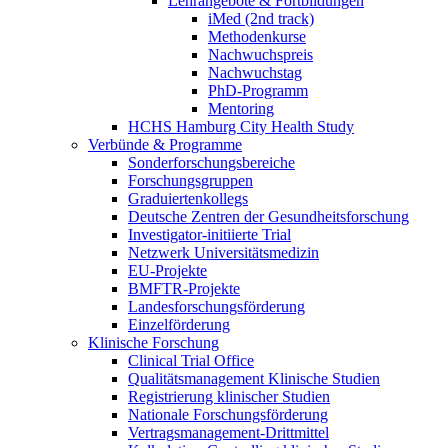
Lehrangebote & Fortbildungen
iMed (2nd track)
Methodenkurse
Nachwuchspreis
Nachwuchstag
PhD-Programm
Mentoring
HCHS Hamburg City Health Study
Verbünde & Programme
Sonderforschungsbereiche
Forschungsgruppen
Graduiertenkollegs
Deutsche Zentren der Gesundheitsforschung
Investigator-initiierte Trial
Netzwerk Universitätsmedizin
EU-Projekte
BMFTR-Projekte
Landesforschungsförderung
Einzelförderung
Klinische Forschung
Clinical Trial Office
Qualitätsmanagement Klinische Studien
Registrierung klinischer Studien
Nationale Forschungsförderung
Vertragsmanagement-Drittmittel