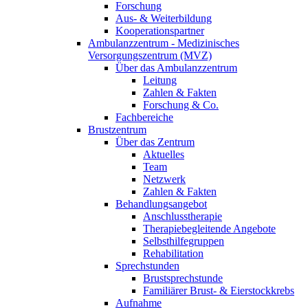
Forschung
Aus- & Weiterbildung
Kooperationspartner
Ambulanzzentrum - Medizinisches
Versorgungszentrum (MVZ)
Über das Ambulanzzentrum
Leitung
Zahlen & Fakten
Forschung & Co.
Fachbereiche
Brustzentrum
Über das Zentrum
Aktuelles
Team
Netzwerk
Zahlen & Fakten
Behandlungsangebot
Anschlusstherapie
Therapiebegleitende Angebote
Selbsthilfegruppen
Rehabilitation
Sprechstunden
Brustsprechstunde
Familiärer Brust- & Eierstockkrebs
Aufnahme