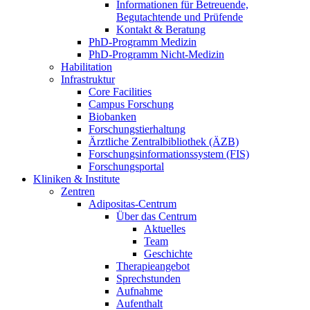
Informationen für Betreuende,
Begutachtende und Prüfende
Kontakt & Beratung
PhD-Programm Medizin
PhD-Programm Nicht-Medizin
Habilitation
Infrastruktur
Core Facilities
Campus Forschung
Biobanken
Forschungstierhaltung
Ärztliche Zentralbibliothek (ÄZB)
Forschungsinformationssystem (FIS)
Forschungsportal
Kliniken & Institute
Zentren
Adipositas-Centrum
Über das Centrum
Aktuelles
Team
Geschichte
Therapieangebot
Sprechstunden
Aufnahme
Aufenthalt