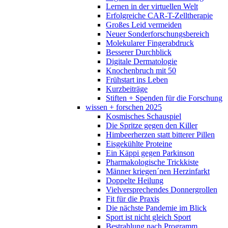
Lernen in der virtuellen Welt
Erfolgreiche CAR-T-Zelltherapie
Großes Leid vermeiden
Neuer Sonderforschungsbereich
Molekularer Fingerabdruck
Besserer Durchblick
Digitale Dermatologie
Knochenbruch mit 50
Frühstart ins Leben
Kurzbeiträge
Stiften + Spenden für die Forschung
wissen + forschen 2025
Kosmisches Schauspiel
Die Spritze gegen den Killer
Himbeerherzen statt bitterer Pillen
Eisgekühlte Proteine
Ein Käppi gegen Parkinson
Pharmakologische Trickkiste
Männer kriegen´nen Herzinfarkt
Doppelte Heilung
Vielversprechendes Donnergrollen
Fit für die Praxis
Die nächste Pandemie im Blick
Sport ist nicht gleich Sport
Bestrahlung nach Programm