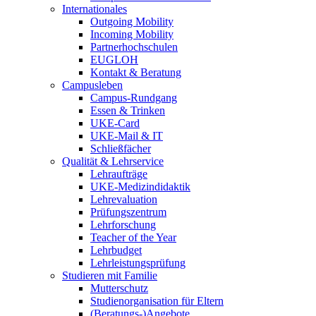
Internationales
Outgoing Mobility
Incoming Mobility
Partnerhochschulen
EUGLOH
Kontakt & Beratung
Campusleben
Campus-Rundgang
Essen & Trinken
UKE-Card
UKE-Mail & IT
Schließfächer
Qualität & Lehrservice
Lehraufträge
UKE-Medizindidaktik
Lehrevaluation
Prüfungszentrum
Lehrforschung
Teacher of the Year
Lehrbudget
Lehrleistungsprüfung
Studieren mit Familie
Mutterschutz
Studienorganisation für Eltern
(Beratungs-)Angebote