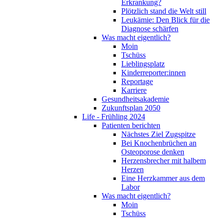
Erkrankung?
Plötzlich stand die Welt still
Leukämie: Den Blick für die
Diagnose schärfen
Was macht eigentlich?
Moin
Tschüss
Lieblingsplatz
Kinderreporter:innen
Reportage
Karriere
Gesundheitsakademie
Zukunftsplan 2050
Life - Frühling 2024
Patienten berichten
Nächstes Ziel Zugspitze
Bei Knochenbrüchen an
Osteoporose denken
Herzensbrecher mit halbem
Herzen
Eine Herzkammer aus dem
Labor
Was macht eigentlich?
Moin
Tschüss