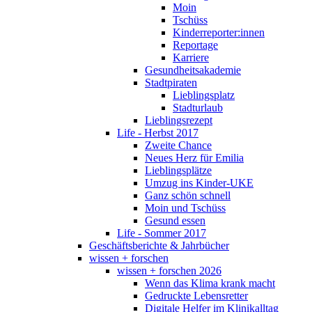
Moin
Tschüss
Kinderreporter:innen
Reportage
Karriere
Gesundheitsakademie
Stadtpiraten
Lieblingsplatz
Stadturlaub
Lieblingsrezept
Life - Herbst 2017
Zweite Chance
Neues Herz für Emilia
Lieblingsplätze
Umzug ins Kinder-UKE
Ganz schön schnell
Moin und Tschüss
Gesund essen
Life - Sommer 2017
Geschäftsberichte & Jahrbücher
wissen + forschen
wissen + forschen 2026
Wenn das Klima krank macht
Gedruckte Lebensretter
Digitale Helfer im Klinikalltag