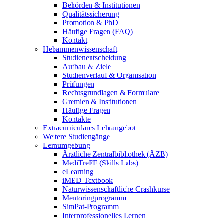
Behörden & Institutionen
Qualitätssicherung
Promotion & PhD
Häufige Fragen (FAQ)
Kontakt
Hebammenwissenschaft
Studienentscheidung
Aufbau & Ziele
Studienverlauf & Organisation
Prüfungen
Rechtsgrundlagen & Formulare
Gremien & Institutionen
Häufige Fragen
Kontakte
Extracurriculares Lehrangebot
Weitere Studiengänge
Lernumgebung
Ärztliche Zentralbibliothek (ÄZB)
MediTreFF (Skills Labs)
eLearning
iMED Textbook
Naturwissenschaftliche Crashkurse
Mentoringprogramm
SimPat-Programm
Interprofessionelles Lernen