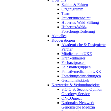
Über uns
Zahlen & Fakten
Organigramm
Team
Patient:innenbeirat
Hubertus-Wald-Stiftung
Hubertus-Wald-
Forschungsförderung
Aktuelles
Kooperationen
Akademische & Designierte
Partner
Mitglieder im UKE
Krankenhäuser
Facharztpraxen
Selbsthilfegruppen
Palliativmedizin im UKE
Forschungseinrichtungen
Gesundheitskiosk
Netzwerke & Verbundprojekte
S.O.O.S. Second Opinion
Oncology Service
ONCOnnect
Nationales Netzwerk
Genomische Medizin