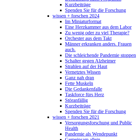
Kurzbeiträge
Spenden Sie für die Forschung
wissen + forschen 2024
Im Miniaturformat
Eine Herzkammer aus dem Labor
Zu wenig oder zu viel Therapie?
Orchester aus dem Takt
Männer erkranken anders. Frauen
auch.
Die schleichende Pandemie stoppen
Schalter gegen Alzheimer
Strahlen auf der Haut
Vernetztes Wissen
Ganz nah dran
Fette Muskeln
Die Gedankenfalle
Taskforce fürs Herz
Störanfällig
Kurzbeiträge
Spenden Sie für die Forschung
wissen + forschen 2021
Versorgungsforschung und Public
Health
Pandemie als Wendepunkt
Gemeinsam allein