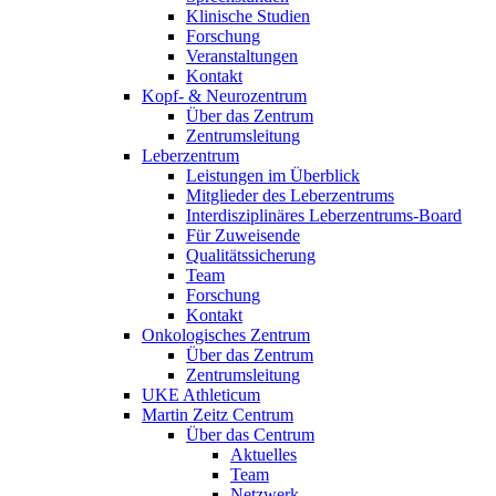
Klinische Studien
Forschung
Veranstaltungen
Kontakt
Kopf- & Neurozentrum
Über das Zentrum
Zentrumsleitung
Leberzentrum
Leistungen im Überblick
Mitglieder des Leberzentrums
Interdisziplinäres Leberzentrums-Board
Für Zuweisende
Qualitätssicherung
Team
Forschung
Kontakt
Onkologisches Zentrum
Über das Zentrum
Zentrumsleitung
UKE Athleticum
Martin Zeitz Centrum
Über das Centrum
Aktuelles
Team
Netzwerk