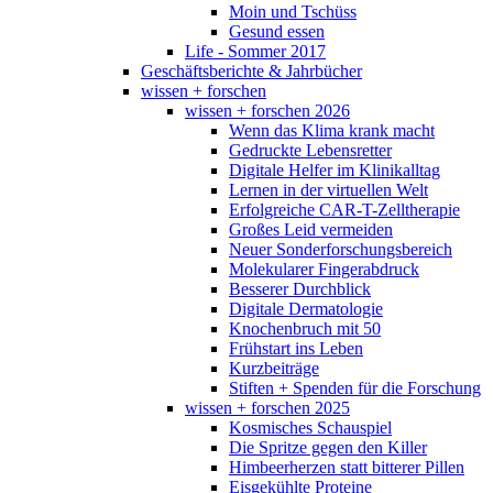
Moin und Tschüss
Gesund essen
Life - Sommer 2017
Geschäftsberichte & Jahrbücher
wissen + forschen
wissen + forschen 2026
Wenn das Klima krank macht
Gedruckte Lebensretter
Digitale Helfer im Klinikalltag
Lernen in der virtuellen Welt
Erfolgreiche CAR-T-Zelltherapie
Großes Leid vermeiden
Neuer Sonderforschungsbereich
Molekularer Fingerabdruck
Besserer Durchblick
Digitale Dermatologie
Knochenbruch mit 50
Frühstart ins Leben
Kurzbeiträge
Stiften + Spenden für die Forschung
wissen + forschen 2025
Kosmisches Schauspiel
Die Spritze gegen den Killer
Himbeerherzen statt bitterer Pillen
Eisgekühlte Proteine