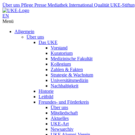
Über uns
Pflege
Presse
Mediathek
International
Qualität
UKE-Stiftu
EN
Menü
Allgemein
Über uns
Das UKE
Vorstand
Kuratorium
Medizinische Fakultät
Kollegium
Zahlen & Fakten
Strategie & Wachstum
Universitätsmedizin
Nachhaltigkeit
Historie
Leitbild
Freundes- und Förderkreis
Über uns
Mitgliedschaft
Aktuelles
UKE-Art
Newsarchiv
UKE Alumni-Verein