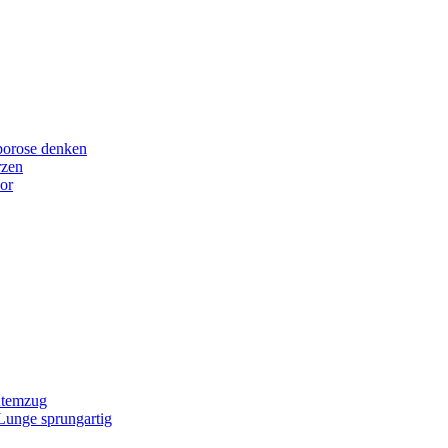
porose denken
rzen
or
Atemzug
 Lunge sprungartig