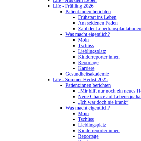
Life - Aus dem Leben
Life - Frühling 2026
Patient:innen berichten
Frühstart ins Leben
Am seidenen Faden
Zahl der Lebertransplantationen
Was macht eigentlich?
Moin
Tschüss
Lieblingsplatz
Kinderreporter:innen
Reportage
Karriere
Gesundheitsakademie
Life - Sommer Herbst 2025
Patient:innen berichten
„Mir hilft nur noch ein neues H
Neue Chance auf Lebensqualiä
„Ich war doch nie krank“
Was macht eigentlich?
Moin
Tschüss
Lieblingsplatz
Kinderreporter:innen
Reportage