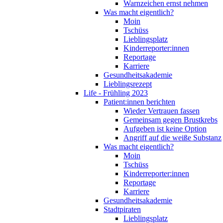
Warnzeichen ernst nehmen
Was macht eigentlich?
Moin
Tschüss
Lieblingsplatz
Kinderreporter:innen
Reportage
Karriere
Gesundheitsakademie
Lieblingsrezept
Life - Frühling 2023
Patient:innen berichten
Wieder Vertrauen fassen
Gemeinsam gegen Brustkrebs
Aufgeben ist keine Option
Angriff auf die weiße Substanz
Was macht eigentlich?
Moin
Tschüss
Kinderreporter:innen
Reportage
Karriere
Gesundheitsakademie
Stadtpiraten
Lieblingsplatz