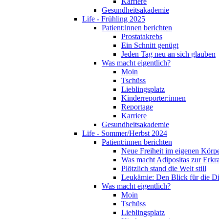
Karriere
Gesundheitsakademie
Life - Frühling 2025
Patient:innen berichten
Prostatakrebs
Ein Schnitt genügt
Jeden Tag neu an sich glauben
Was macht eigentlich?
Moin
Tschüss
Lieblingsplatz
Kinderreporter:innen
Reportage
Karriere
Gesundheitsakademie
Life - Sommer/Herbst 2024
Patient:innen berichten
Neue Freiheit im eigenen Körp
Was macht Adipositas zur Erk
Plötzlich stand die Welt still
Leukämie: Den Blick für die D
Was macht eigentlich?
Moin
Tschüss
Lieblingsplatz