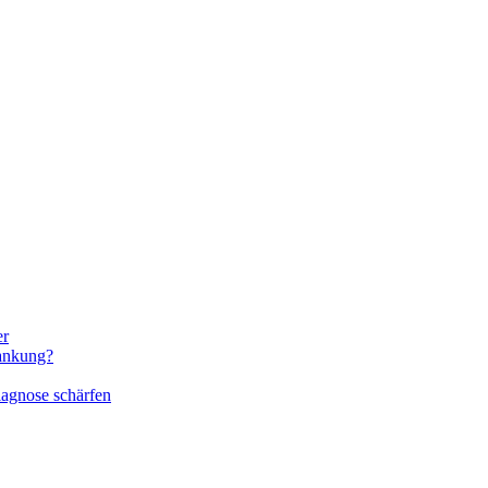
er
rankung?
iagnose schärfen