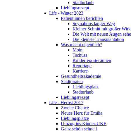
Stadturlaub
Lieblingsrezept
Life - Winter 2023
Patient:innen berichten
Seynabous langer Weg
Kleiner Schnitt mit großer Wir
Die Welt mit neuen Augen seh
Die kleinste Transplantation
Was macht eigentlich?
Moin
Tschüss
Kinderreporter:innen
Reportage
Karriere
Gesundheitsakademie
Stadtpiraten
Lieblingsplatz
Stadturlaub
Lieblingsrezept
Life - Herbst 2017
Zweite Chance
Neues Herz für Emilia
Lieblingsplätze
Umzug ins Kinder-UKE
Ganz schön schnell