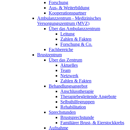
Forschung
Aus- & Weiterbildung
Kooperationspartner
Ambulanzzentrum - Medizinisches
Versorgungszentrum (MVZ)
Über das Ambulanzzentrum
Leitung
Zahlen & Fakten
Forschung & Co.
Fachbereiche
Brustzentrum
Über das Zentrum
Aktuelles
Team
Netzwerk
Zahlen & Fakten
Behandlungsangebot
Anschlusstherapie
Therapiebegleitende Angebote
Selbsthilfegruppen
Rehabilitation
Sprechstunden
Brustsprechstunde
Familiärer Brust- & Eierstockkrebs
Aufnahme