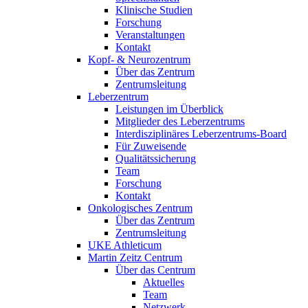
Klinische Studien
Forschung
Veranstaltungen
Kontakt
Kopf- & Neurozentrum
Über das Zentrum
Zentrumsleitung
Leberzentrum
Leistungen im Überblick
Mitglieder des Leberzentrums
Interdisziplinäres Leberzentrums-Board
Für Zuweisende
Qualitätssicherung
Team
Forschung
Kontakt
Onkologisches Zentrum
Über das Zentrum
Zentrumsleitung
UKE Athleticum
Martin Zeitz Centrum
Über das Centrum
Aktuelles
Team
Netzwerk