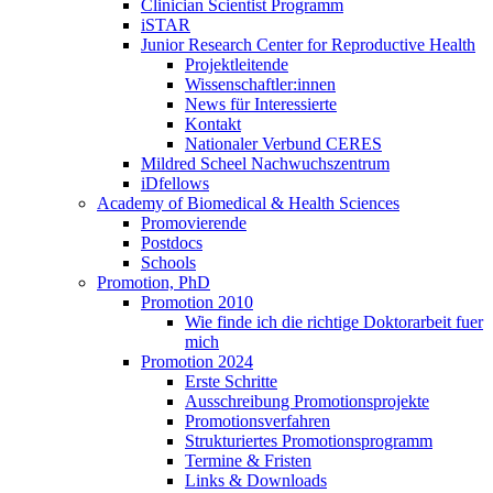
Clinician Scientist Programm
iSTAR
Junior Research Center for Reproductive Health
Projektleitende
Wissenschaftler:innen
News für Interessierte
Kontakt
Nationaler Verbund CERES
Mildred Scheel Nachwuchszentrum
iDfellows
Academy of Biomedical & Health Sciences
Promovierende
Postdocs
Schools
Promotion, PhD
Promotion 2010
Wie finde ich die richtige Doktorarbeit fuer
mich
Promotion 2024
Erste Schritte
Ausschreibung Promotionsprojekte
Promotionsverfahren
Strukturiertes Promotionsprogramm
Termine & Fristen
Links & Downloads