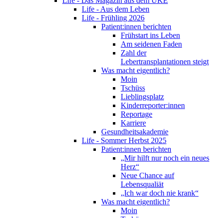
Life - Das Magazin aus dem UKE
Life - Aus dem Leben
Life - Frühling 2026
Patient:innen berichten
Frühstart ins Leben
Am seidenen Faden
Zahl der
Lebertransplantationen steigt
Was macht eigentlich?
Moin
Tschüss
Lieblingsplatz
Kinderreporter:innen
Reportage
Karriere
Gesundheitsakademie
Life - Sommer Herbst 2025
Patient:innen berichten
„Mir hilft nur noch ein neues
Herz“
Neue Chance auf
Lebensqualiät
„Ich war doch nie krank“
Was macht eigentlich?
Moin