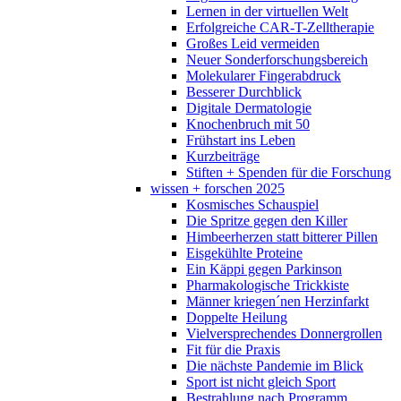
Lernen in der virtuellen Welt
Erfolgreiche CAR-T-Zelltherapie
Großes Leid vermeiden
Neuer Sonderforschungsbereich
Molekularer Fingerabdruck
Besserer Durchblick
Digitale Dermatologie
Knochenbruch mit 50
Frühstart ins Leben
Kurzbeiträge
Stiften + Spenden für die Forschung
wissen + forschen 2025
Kosmisches Schauspiel
Die Spritze gegen den Killer
Himbeerherzen statt bitterer Pillen
Eisgekühlte Proteine
Ein Käppi gegen Parkinson
Pharmakologische Trickkiste
Männer kriegen´nen Herzinfarkt
Doppelte Heilung
Vielversprechendes Donnergrollen
Fit für die Praxis
Die nächste Pandemie im Blick
Sport ist nicht gleich Sport
Bestrahlung nach Programm