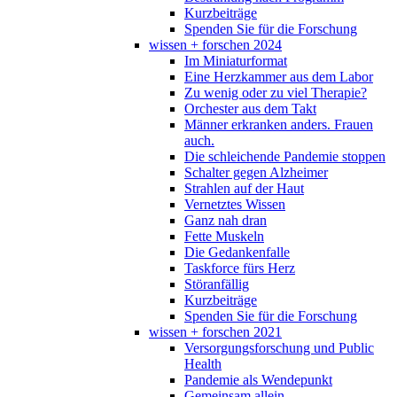
Kurzbeiträge
Spenden Sie für die Forschung
wissen + forschen 2024
Im Miniaturformat
Eine Herzkammer aus dem Labor
Zu wenig oder zu viel Therapie?
Orchester aus dem Takt
Männer erkranken anders. Frauen
auch.
Die schleichende Pandemie stoppen
Schalter gegen Alzheimer
Strahlen auf der Haut
Vernetztes Wissen
Ganz nah dran
Fette Muskeln
Die Gedankenfalle
Taskforce fürs Herz
Störanfällig
Kurzbeiträge
Spenden Sie für die Forschung
wissen + forschen 2021
Versorgungsforschung und Public
Health
Pandemie als Wendepunkt
Gemeinsam allein