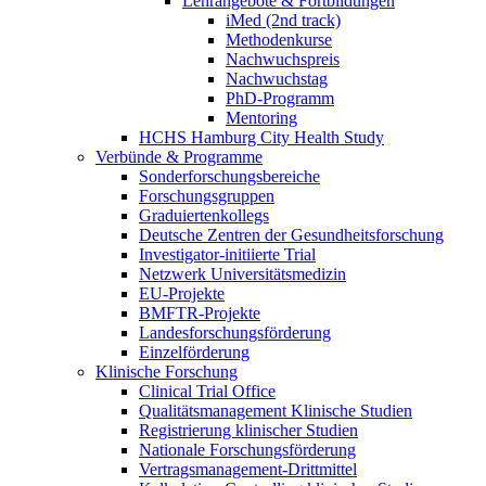
Lehrangebote & Fortbildungen
iMed (2nd track)
Methodenkurse
Nachwuchspreis
Nachwuchstag
PhD-Programm
Mentoring
HCHS Hamburg City Health Study
Verbünde & Programme
Sonderforschungsbereiche
Forschungsgruppen
Graduiertenkollegs
Deutsche Zentren der Gesundheitsforschung
Investigator-initiierte Trial
Netzwerk Universitätsmedizin
EU-Projekte
BMFTR-Projekte
Landesforschungsförderung
Einzelförderung
Klinische Forschung
Clinical Trial Office
Qualitätsmanagement Klinische Studien
Registrierung klinischer Studien
Nationale Forschungsförderung
Vertragsmanagement-Drittmittel