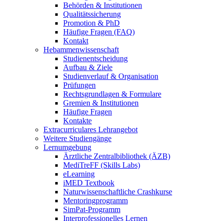
Behörden & Institutionen
Qualitätssicherung
Promotion & PhD
Häufige Fragen (FAQ)
Kontakt
Hebammenwissenschaft
Studienentscheidung
Aufbau & Ziele
Studienverlauf & Organisation
Prüfungen
Rechtsgrundlagen & Formulare
Gremien & Institutionen
Häufige Fragen
Kontakte
Extracurriculares Lehrangebot
Weitere Studiengänge
Lernumgebung
Ärztliche Zentralbibliothek (ÄZB)
MediTreFF (Skills Labs)
eLearning
iMED Textbook
Naturwissenschaftliche Crashkurse
Mentoringprogramm
SimPat-Programm
Interprofessionelles Lernen