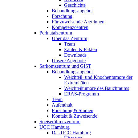
Geschichte
Behandlungsangebot
Forschung
Für zuweisende Ärzt:innen
Kompetenzcentren
Perinatalzentrum
Über das Zentrum
Team
Zahlen & Fakten
Downloads
Unsere Angebote
Sarkomzentrum und GIST
Behandlungsangebot
Weichteil- und Knochentumore der
Extremitäten
Weichteiltumore des Bauchraums
ERAS-Programm
Team
Aufenthalt
Forschung & Studien
Kontakt & Zuweisende
Speiseröhrenzentrum
UCC Hamburg
Das UCC Hamburg