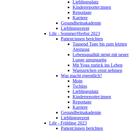
Lieblingsplatz
Kinderreporter:innen
Reportage
Karriere
Gesundheitsakademie
Lieblingsrezept
Life - Sommer/Herbst 2023
Patient:innen berichten
Tausend Tage bis zum letzten
Atemzug
Lebensqualität steigt mit neuer
Lunge sprungartig
Mit Yoga zurück ins Leben
Warnzeichen ernst nehmen
Was macht eigentlich?
Moin
Tschüss
Lieblingsplatz
Kinderreporter:innen
Reportage
Karriere
Gesundheitsakademie
Lieblingsrezept
Life - Frühling 2023
Patient:innen berichten