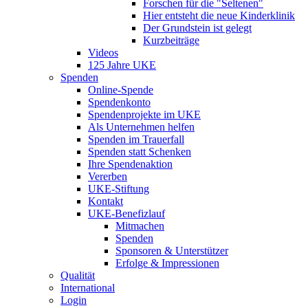
Forschen für die "Seltenen"
Hier entsteht die neue Kinderklinik
Der Grundstein ist gelegt
Kurzbeiträge
Videos
125 Jahre UKE
Spenden
Online-Spende
Spendenkonto
Spendenprojekte im UKE
Als Unternehmen helfen
Spenden im Trauerfall
Spenden statt Schenken
Ihre Spendenaktion
Vererben
UKE-Stiftung
Kontakt
UKE-Benefizlauf
Mitmachen
Spenden
Sponsoren & Unterstützer
Erfolge & Impressionen
Qualität
International
Login