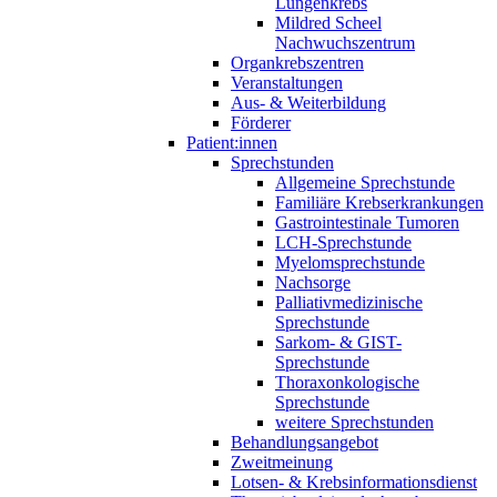
Lungenkrebs
Mildred Scheel
Nachwuchszentrum
Organkrebszentren
Veranstaltungen
Aus- & Weiterbildung
Förderer
Patient:innen
Sprechstunden
Allgemeine Sprechstunde
Familiäre Krebserkrankungen
Gastrointestinale Tumoren
LCH-Sprechstunde
Myelomsprechstunde
Nachsorge
Palliativmedizinische
Sprechstunde
Sarkom- & GIST-
Sprechstunde
Thoraxonkologische
Sprechstunde
weitere Sprechstunden
Behandlungsangebot
Zweitmeinung
Lotsen- & Krebsinformationsdienst