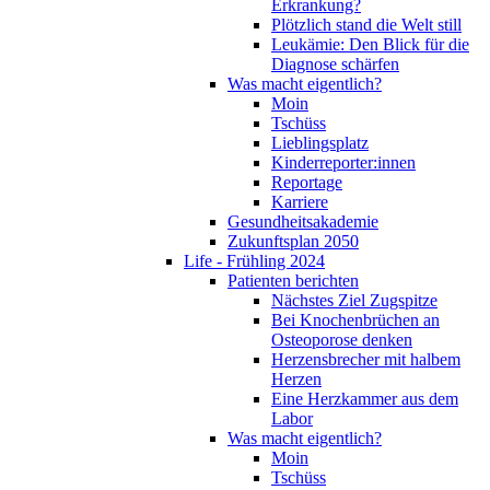
Erkrankung?
Plötzlich stand die Welt still
Leukämie: Den Blick für die
Diagnose schärfen
Was macht eigentlich?
Moin
Tschüss
Lieblingsplatz
Kinderreporter:innen
Reportage
Karriere
Gesundheitsakademie
Zukunftsplan 2050
Life - Frühling 2024
Patienten berichten
Nächstes Ziel Zugspitze
Bei Knochenbrüchen an
Osteoporose denken
Herzensbrecher mit halbem
Herzen
Eine Herzkammer aus dem
Labor
Was macht eigentlich?
Moin
Tschüss