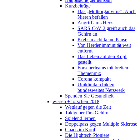
Hauptsache gemeinsam
Kurzbeiträge
Das „Multiorganvirus“: Auch
Nieren befallen
Angriff aufs Herz
SARS-CoV-2 greift auch das
Gehirn an
Krebs macht keine Pause
Von Herdenimmunität weit
entfernt
Das Leben auf den Kopf
gestellt
Forscherteams mit breitem
Themenmix
Corona kompakt
Unikliniken bilden
bundesweites Netzwerk
Spenden Sie Gesundheit
wissen + forschen 2018
Wettlauf gegen die Zeit
Taktgeber fürs Gehirn
Spielend lernen
Doppelpass gegen Multiple Sklerose
Chaos im Kopf
Die Hightech-Pioniere