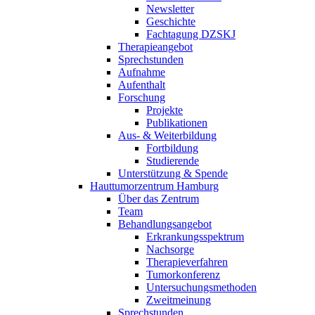
Newsletter
Geschichte
Fachtagung DZSKJ
Therapieangebot
Sprechstunden
Aufnahme
Aufenthalt
Forschung
Projekte
Publikationen
Aus- & Weiterbildung
Fortbildung
Studierende
Unterstützung & Spende
Hauttumorzentrum Hamburg
Über das Zentrum
Team
Behandlungsangebot
Erkrankungsspektrum
Nachsorge
Therapieverfahren
Tumorkonferenz
Untersuchungsmethoden
Zweitmeinung
Sprechstunden