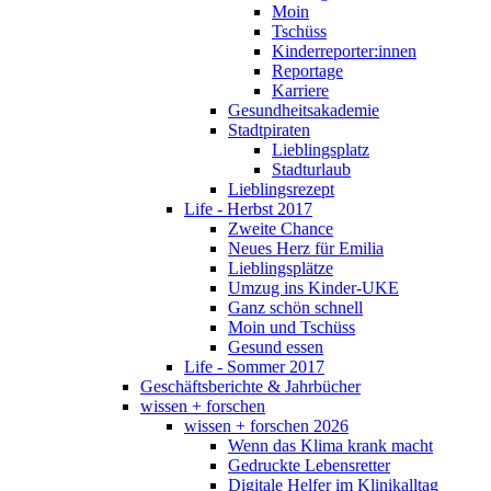
Moin
Tschüss
Kinderreporter:innen
Reportage
Karriere
Gesundheitsakademie
Stadtpiraten
Lieblingsplatz
Stadturlaub
Lieblingsrezept
Life - Herbst 2017
Zweite Chance
Neues Herz für Emilia
Lieblingsplätze
Umzug ins Kinder-UKE
Ganz schön schnell
Moin und Tschüss
Gesund essen
Life - Sommer 2017
Geschäftsberichte & Jahrbücher
wissen + forschen
wissen + forschen 2026
Wenn das Klima krank macht
Gedruckte Lebensretter
Digitale Helfer im Klinikalltag