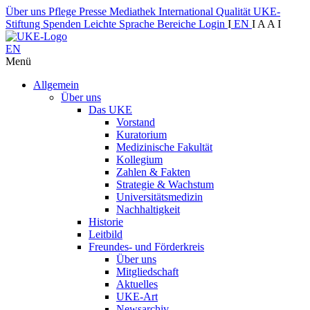
Über uns
Pflege
Presse
Mediathek
International
Qualität
UKE-
Stiftung
Spenden
Leichte Sprache
Bereiche
Login
I
EN
I
A
A
I
EN
Menü
Allgemein
Über uns
Das UKE
Vorstand
Kuratorium
Medizinische Fakultät
Kollegium
Zahlen & Fakten
Strategie & Wachstum
Universitätsmedizin
Nachhaltigkeit
Historie
Leitbild
Freundes- und Förderkreis
Über uns
Mitgliedschaft
Aktuelles
UKE-Art
Newsarchiv