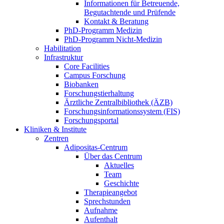
Informationen für Betreuende,
Begutachtende und Prüfende
Kontakt & Beratung
PhD-Programm Medizin
PhD-Programm Nicht-Medizin
Habilitation
Infrastruktur
Core Facilities
Campus Forschung
Biobanken
Forschungstierhaltung
Ärztliche Zentralbibliothek (ÄZB)
Forschungsinformationssystem (FIS)
Forschungsportal
Kliniken & Institute
Zentren
Adipositas-Centrum
Über das Centrum
Aktuelles
Team
Geschichte
Therapieangebot
Sprechstunden
Aufnahme
Aufenthalt