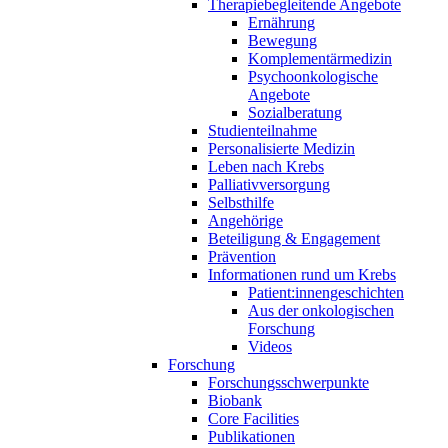
Therapiebegleitende Angebote
Ernährung
Bewegung
Komplementärmedizin
Psychoonkologische
Angebote
Sozialberatung
Studienteilnahme
Personalisierte Medizin
Leben nach Krebs
Palliativversorgung
Selbsthilfe
Angehörige
Beteiligung & Engagement
Prävention
Informationen rund um Krebs
Patient:innengeschichten
Aus der onkologischen
Forschung
Videos
Forschung
Forschungsschwerpunkte
Biobank
Core Facilities
Publikationen