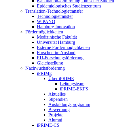
Kalkulation-Controlling klinischer Studien
Epidemiologisches Studienzentrum
Translation-Technologietransfer
Technologietransfer
WIPANO
Hamburg Innovation
Fördermöglichkeiten
Medizinische Fakultät
Universität Hamburg
Externe Fördermöglichkeiten
Forschen im Ausland
EU-Forschungsförderung
Gleichstellung
Nachwuchsförderung
iPRIME
Über iPRIME
Leitungsteam
iPRIME-EKFS
Aktuelles
Stipendien
Ausbildungsprogramm
Bewerbung
Projekte
Alumni
iPRIME-CS