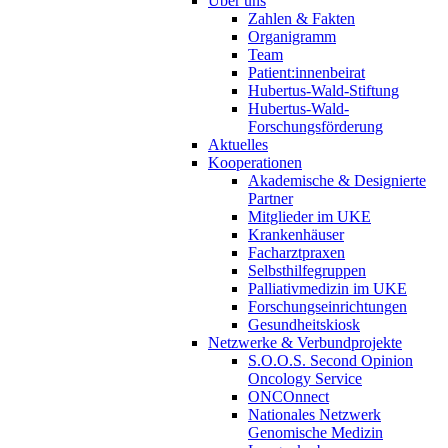
Über uns
Zahlen & Fakten
Organigramm
Team
Patient:innenbeirat
Hubertus-Wald-Stiftung
Hubertus-Wald-
Forschungsförderung
Aktuelles
Kooperationen
Akademische & Designierte
Partner
Mitglieder im UKE
Krankenhäuser
Facharztpraxen
Selbsthilfegruppen
Palliativmedizin im UKE
Forschungseinrichtungen
Gesundheitskiosk
Netzwerke & Verbundprojekte
S.O.O.S. Second Opinion
Oncology Service
ONCOnnect
Nationales Netzwerk
Genomische Medizin