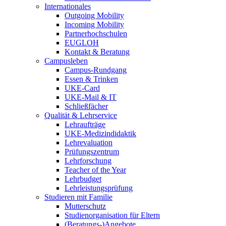
Internationales
Outgoing Mobility
Incoming Mobility
Partnerhochschulen
EUGLOH
Kontakt & Beratung
Campusleben
Campus-Rundgang
Essen & Trinken
UKE-Card
UKE-Mail & IT
Schließfächer
Qualität & Lehrservice
Lehraufträge
UKE-Medizindidaktik
Lehrevaluation
Prüfungszentrum
Lehrforschung
Teacher of the Year
Lehrbudget
Lehrleistungsprüfung
Studieren mit Familie
Mutterschutz
Studienorganisation für Eltern
(Beratungs-)Angebote