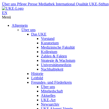
Über uns
Pflege
Presse
Mediathek
International
Qualität
UKE-Stiftu
EN
Menü
Allgemein
Über uns
Das UKE
Vorstand
Kuratorium
Medizinische Fakultät
Kollegium
Zahlen & Fakten
Strategie & Wachstum
Universitätsmedizin
Nachhaltigkeit
Historie
Leitbild
Freundes- und Förderkreis
Über uns
Mitgliedschaft
Aktuelles
UKE-Art
Newsarchiv
UKE Alumni-Verein