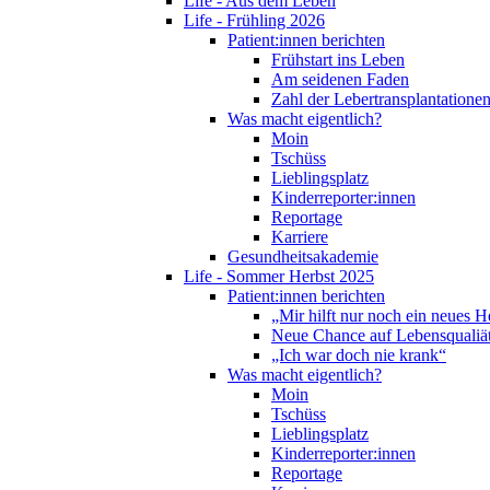
Life - Aus dem Leben
Life - Frühling 2026
Patient:innen berichten
Frühstart ins Leben
Am seidenen Faden
Zahl der Lebertransplantationen
Was macht eigentlich?
Moin
Tschüss
Lieblingsplatz
Kinderreporter:innen
Reportage
Karriere
Gesundheitsakademie
Life - Sommer Herbst 2025
Patient:innen berichten
„Mir hilft nur noch ein neues H
Neue Chance auf Lebensqualiä
„Ich war doch nie krank“
Was macht eigentlich?
Moin
Tschüss
Lieblingsplatz
Kinderreporter:innen
Reportage