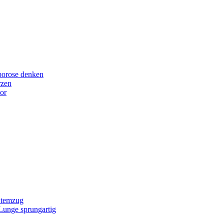
porose denken
rzen
or
Atemzug
 Lunge sprungartig