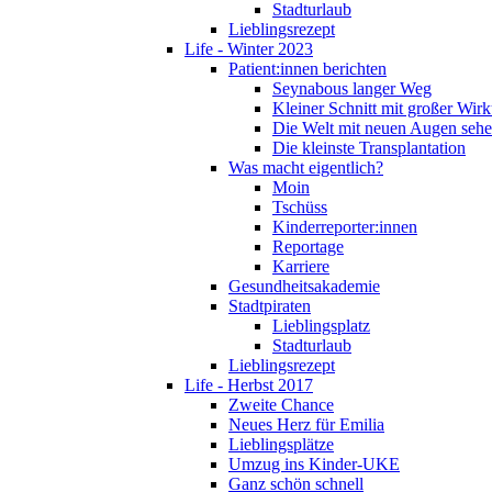
Stadturlaub
Lieblingsrezept
Life - Winter 2023
Patient:innen berichten
Seynabous langer Weg
Kleiner Schnitt mit großer Wir
Die Welt mit neuen Augen seh
Die kleinste Transplantation
Was macht eigentlich?
Moin
Tschüss
Kinderreporter:innen
Reportage
Karriere
Gesundheitsakademie
Stadtpiraten
Lieblingsplatz
Stadturlaub
Lieblingsrezept
Life - Herbst 2017
Zweite Chance
Neues Herz für Emilia
Lieblingsplätze
Umzug ins Kinder-UKE
Ganz schön schnell