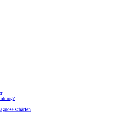
er
rankung?
iagnose schärfen