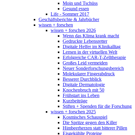
Moin und Tschüss
Gesund essen
Life - Sommer 2017
Geschäftsberichte & Jahrbücher
wissen + forschen
wissen + forschen 2026
Wenn das Klima krank macht
Gedruckte Lebensretter
Digitale Helfer im Klinikalltag
Lernen in der virtuellen Welt
Erfolgreiche CAR-T-Zelltherapie
Großes Leid vermeiden
Neuer Sonderforschungsbereich
Molekularer Fingerabdruck
Besserer Durchblick
Digitale Dermatologie
Knochenbruch mit 50
Frühstart ins Leben
Kurzbeiträge
Stiften + Spenden für die Forschung
wissen + forschen 2025
Kosmisches Schauspiel
Die Spritze gegen den Killer
Himbeerherzen statt bitterer Pillen
Eisgekühlte Proteine