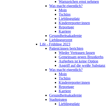
Warnzeichen ernst nehmen
Was macht eigentlich?
Moin
Tschüss
Lieblingsplatz
Kinderreporter:innen
Reportage
Karriere
Gesundheitsakademie
Lieblingsrezept
Life - Frühling 2023
Patient:innen berichten
Wieder Vertrauen fassen
Gemeinsam gegen Brustkrebs
Aufgeben ist keine Option
Angriff auf die weiße Substanz
Was macht eigentlich?
Moin
Tschüss
Kinderreporter:innen
Reportage
Karriere
Gesundheitsakademie
Stadtpiraten
Lieblingsplatz