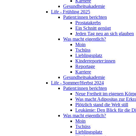
Karriere
Gesundheitsakademie
Life - Frühling 2025
Patient:innen berichten
Prostatakrebs
Ein Schnitt genügt
Jeden Tag neu an sich glauben
Was macht eigentlich?
Moin
Tschüss
Lieblingsplatz
Kinderreporter:innen
Reportage
Karriere
Gesundheitsakademie
Life - Sommer/Herbst 2024
Patient:innen berichten
Neue Freiheit im eigenen Körp
Was macht Adipositas zur Erk
Plötzlich stand die Welt still
Leukämie: Den Blick für die D
Was macht eigentlich?
Moin
Tschüss
Lieblingsplatz