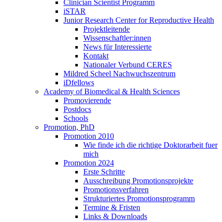
Clinician Scientist Programm
iSTAR
Junior Research Center for Reproductive Health
Projektleitende
Wissenschaftler:innen
News für Interessierte
Kontakt
Nationaler Verbund CERES
Mildred Scheel Nachwuchszentrum
iDfellows
Academy of Biomedical & Health Sciences
Promovierende
Postdocs
Schools
Promotion, PhD
Promotion 2010
Wie finde ich die richtige Doktorarbeit fuer
mich
Promotion 2024
Erste Schritte
Ausschreibung Promotionsprojekte
Promotionsverfahren
Strukturiertes Promotionsprogramm
Termine & Fristen
Links & Downloads