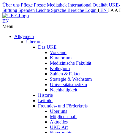
Über uns
Pflege
Presse
Mediathek
International
Qualität
UKE-
Stiftung
Spenden
Leichte Sprache
Bereiche
Login
I
EN
I
A
A
I
EN
Menü
Allgemein
Über uns
Das UKE
Vorstand
Kuratorium
Medizinische Fakultät
Kollegium
Zahlen & Fakten
Strategie & Wachstum
Universitätsmedizin
Nachhaltigkeit
Historie
Leitbild
Freundes- und Förderkreis
Über uns
Mitgliedschaft
Aktuelles
UKE-Art
Newsarchiv