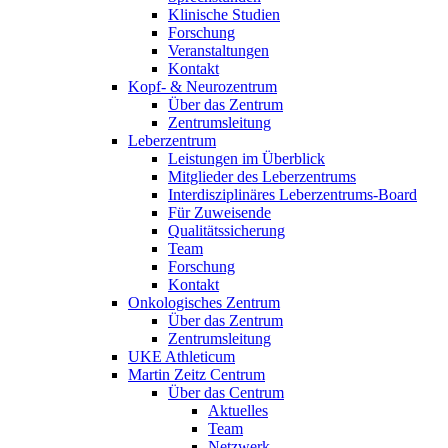
Klinische Studien
Forschung
Veranstaltungen
Kontakt
Kopf- & Neurozentrum
Über das Zentrum
Zentrumsleitung
Leberzentrum
Leistungen im Überblick
Mitglieder des Leberzentrums
Interdisziplinäres Leberzentrums-Board
Für Zuweisende
Qualitätssicherung
Team
Forschung
Kontakt
Onkologisches Zentrum
Über das Zentrum
Zentrumsleitung
UKE Athleticum
Martin Zeitz Centrum
Über das Centrum
Aktuelles
Team
Netzwerk