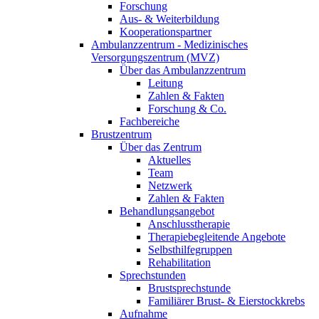
Forschung
Aus- & Weiterbildung
Kooperationspartner
Ambulanzzentrum - Medizinisches
Versorgungszentrum (MVZ)
Über das Ambulanzzentrum
Leitung
Zahlen & Fakten
Forschung & Co.
Fachbereiche
Brustzentrum
Über das Zentrum
Aktuelles
Team
Netzwerk
Zahlen & Fakten
Behandlungsangebot
Anschlusstherapie
Therapiebegleitende Angebote
Selbsthilfegruppen
Rehabilitation
Sprechstunden
Brustsprechstunde
Familiärer Brust- & Eierstockkrebs
Aufnahme