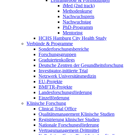
Lehrangebote & Fortbildungen
iMed (2nd track)
Methodenkurse
Nachwuchspreis
Nachwuchstag
PhD-Programm
Mentoring
HCHS Hamburg City Health Study
Verbünde & Programme
Sonderforschungsbereiche
Forschungsgruppen
Graduiertenkollegs
Deutsche Zentren der Gesundheitsforschung
Investigator-initiierte Trial
Netzwerk Universitätsmedizin
EU-Projekte
BMFTR-Projekte
Landesforschungsförderung
Einzelförderung
Klinische Forschung
Clinical Trial Office
Qualitätsmanagement Klinische Studien
Registrierung klinischer Studien
Nationale Forschungsförderung
Vertragsmanagement-Drittmittel