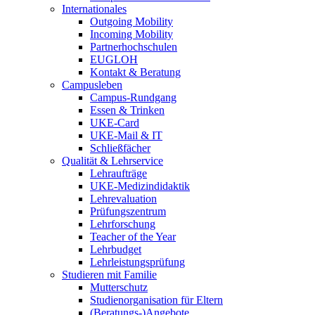
Internationales
Outgoing Mobility
Incoming Mobility
Partnerhochschulen
EUGLOH
Kontakt & Beratung
Campusleben
Campus-Rundgang
Essen & Trinken
UKE-Card
UKE-Mail & IT
Schließfächer
Qualität & Lehrservice
Lehraufträge
UKE-Medizindidaktik
Lehrevaluation
Prüfungszentrum
Lehrforschung
Teacher of the Year
Lehrbudget
Lehrleistungsprüfung
Studieren mit Familie
Mutterschutz
Studienorganisation für Eltern
(Beratungs-)Angebote