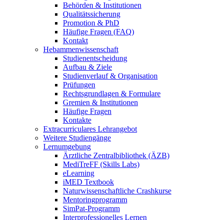
Behörden & Institutionen
Qualitätssicherung
Promotion & PhD
Häufige Fragen (FAQ)
Kontakt
Hebammenwissenschaft
Studienentscheidung
Aufbau & Ziele
Studienverlauf & Organisation
Prüfungen
Rechtsgrundlagen & Formulare
Gremien & Institutionen
Häufige Fragen
Kontakte
Extracurriculares Lehrangebot
Weitere Studiengänge
Lernumgebung
Ärztliche Zentralbibliothek (ÄZB)
MediTreFF (Skills Labs)
eLearning
iMED Textbook
Naturwissenschaftliche Crashkurse
Mentoringprogramm
SimPat-Programm
Interprofessionelles Lernen