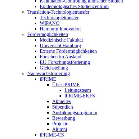
Kalkulation-Controlling klinischer Studien
Epidemiologisches Studienzentrum
Translation-Technologietransfer
Technologietransfer
WIPANO
Hamburg Innovation
Fördermöglichkeiten
Medizinische Fakultät
Universität Hamburg
Externe Fördermöglichkeiten
Forschen im Ausland
EU-Forschungsförderung
Gleichstellung
Nachwuchsförderung
iPRIME
Über iPRIME
Leitungsteam
iPRIME-EKFS
Aktuelles
Stipendien
Ausbildungsprogramm
Bewerbung
Projekte
Alumni
iPRIME-CS