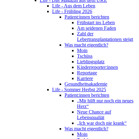
Life - Das Magazin aus dem UKE
Life - Aus dem Leben
Life - Frühling 2026
Patient:innen berichten
Frühstart ins Leben
Am seidenen Faden
Zahl der
Lebertransplantationen steigt
Was macht eigentlich?
Moin
Tschüss
Lieblingsplatz
Kinderreporter:innen
Reportage
Karriere
Gesundheitsakademie
Life - Sommer Herbst 2025
Patient:innen berichten
„Mir hilft nur noch ein neues
Herz“
Neue Chance auf
Lebensqualiät
„Ich war doch nie krank“
Was macht eigentlich?
Moin