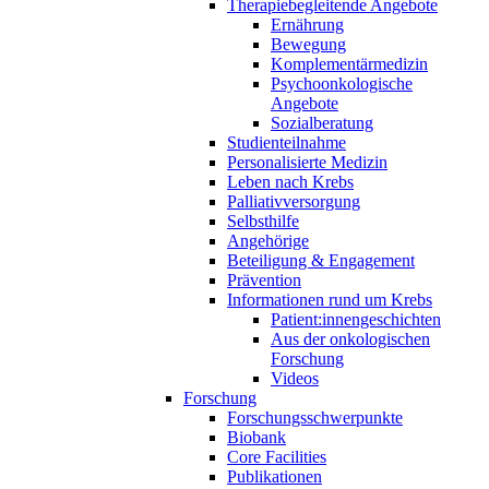
Therapiebegleitende Angebote
Ernährung
Bewegung
Komplementärmedizin
Psychoonkologische
Angebote
Sozialberatung
Studienteilnahme
Personalisierte Medizin
Leben nach Krebs
Palliativversorgung
Selbsthilfe
Angehörige
Beteiligung & Engagement
Prävention
Informationen rund um Krebs
Patient:innengeschichten
Aus der onkologischen
Forschung
Videos
Forschung
Forschungsschwerpunkte
Biobank
Core Facilities
Publikationen