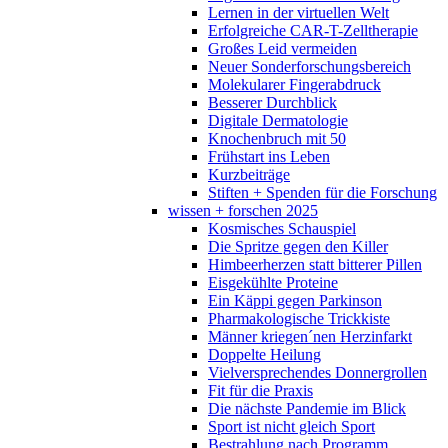
Lernen in der virtuellen Welt
Erfolgreiche CAR-T-Zelltherapie
Großes Leid vermeiden
Neuer Sonderforschungsbereich
Molekularer Fingerabdruck
Besserer Durchblick
Digitale Dermatologie
Knochenbruch mit 50
Frühstart ins Leben
Kurzbeiträge
Stiften + Spenden für die Forschung
wissen + forschen 2025
Kosmisches Schauspiel
Die Spritze gegen den Killer
Himbeerherzen statt bitterer Pillen
Eisgekühlte Proteine
Ein Käppi gegen Parkinson
Pharmakologische Trickkiste
Männer kriegen´nen Herzinfarkt
Doppelte Heilung
Vielversprechendes Donnergrollen
Fit für die Praxis
Die nächste Pandemie im Blick
Sport ist nicht gleich Sport
Bestrahlung nach Programm