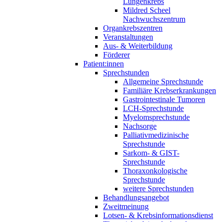
Lungenkrebs
Mildred Scheel
Nachwuchszentrum
Organkrebszentren
Veranstaltungen
Aus- & Weiterbildung
Förderer
Patient:innen
Sprechstunden
Allgemeine Sprechstunde
Familiäre Krebserkrankungen
Gastrointestinale Tumoren
LCH-Sprechstunde
Myelomsprechstunde
Nachsorge
Palliativmedizinische
Sprechstunde
Sarkom- & GIST-
Sprechstunde
Thoraxonkologische
Sprechstunde
weitere Sprechstunden
Behandlungsangebot
Zweitmeinung
Lotsen- & Krebsinformationsdienst