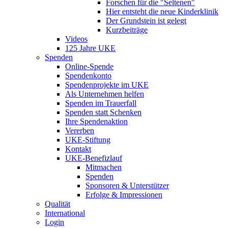
Forschen für die "Seltenen"
Hier entsteht die neue Kinderklinik
Der Grundstein ist gelegt
Kurzbeiträge
Videos
125 Jahre UKE
Spenden
Online-Spende
Spendenkonto
Spendenprojekte im UKE
Als Unternehmen helfen
Spenden im Trauerfall
Spenden statt Schenken
Ihre Spendenaktion
Vererben
UKE-Stiftung
Kontakt
UKE-Benefizlauf
Mitmachen
Spenden
Sponsoren & Unterstützer
Erfolge & Impressionen
Qualität
International
Login