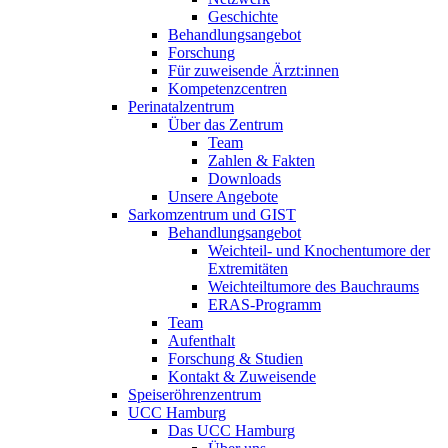
Geschichte
Behandlungsangebot
Forschung
Für zuweisende Ärzt:innen
Kompetenzcentren
Perinatalzentrum
Über das Zentrum
Team
Zahlen & Fakten
Downloads
Unsere Angebote
Sarkomzentrum und GIST
Behandlungsangebot
Weichteil- und Knochentumore der
Extremitäten
Weichteiltumore des Bauchraums
ERAS-Programm
Team
Aufenthalt
Forschung & Studien
Kontakt & Zuweisende
Speiseröhrenzentrum
UCC Hamburg
Das UCC Hamburg