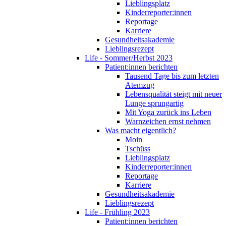
Lieblingsplatz
Kinderreporter:innen
Reportage
Karriere
Gesundheitsakademie
Lieblingsrezept
Life - Sommer/Herbst 2023
Patient:innen berichten
Tausend Tage bis zum letzten
Atemzug
Lebensqualität steigt mit neuer
Lunge sprungartig
Mit Yoga zurück ins Leben
Warnzeichen ernst nehmen
Was macht eigentlich?
Moin
Tschüss
Lieblingsplatz
Kinderreporter:innen
Reportage
Karriere
Gesundheitsakademie
Lieblingsrezept
Life - Frühling 2023
Patient:innen berichten