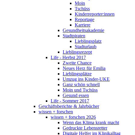
Moin
Tschüss
Kinderreporter:innen
Reportage
Karriere
Gesundheitsakademie
Stadtpiraten
Lieblingsplatz
Stadturlaub
Lieblingsrezept
Life - Herbst 2017
Zweite Chance
Neues Herz für Emilia
Lieblingsplätze
Umzug ins Kinder-UKE
Ganz schön schnell
Moin und Tschüss
Gesund essen
Life - Sommer 2017
Geschäftsberichte & Jahrbücher
wissen + forschen
wissen + forschen 2026
Wenn das Klima krank macht
Gedruckte Lebensretter
Digitale Helfer im Klinikalltag