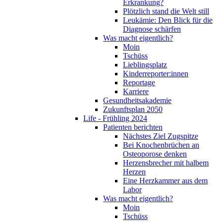
Erkrankung?
Plötzlich stand die Welt still
Leukämie: Den Blick für die
Diagnose schärfen
Was macht eigentlich?
Moin
Tschüss
Lieblingsplatz
Kinderreporter:innen
Reportage
Karriere
Gesundheitsakademie
Zukunftsplan 2050
Life - Frühling 2024
Patienten berichten
Nächstes Ziel Zugspitze
Bei Knochenbrüchen an
Osteoporose denken
Herzensbrecher mit halbem
Herzen
Eine Herzkammer aus dem
Labor
Was macht eigentlich?
Moin
Tschüss