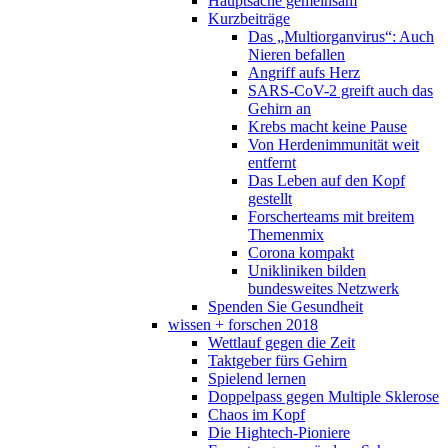
Hauptsache gemeinsam
Kurzbeiträge
Das „Multiorganvirus“: Auch
Nieren befallen
Angriff aufs Herz
SARS-CoV-2 greift auch das
Gehirn an
Krebs macht keine Pause
Von Herdenimmunität weit
entfernt
Das Leben auf den Kopf
gestellt
Forscherteams mit breitem
Themenmix
Corona kompakt
Unikliniken bilden
bundesweites Netzwerk
Spenden Sie Gesundheit
wissen + forschen 2018
Wettlauf gegen die Zeit
Taktgeber fürs Gehirn
Spielend lernen
Doppelpass gegen Multiple Sklerose
Chaos im Kopf
Die Hightech-Pioniere