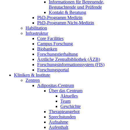
Informationen für Betreuende,
Begutachtende und Prüfende
Kontakt & Beratung
PhD-Programm Medizin
PhD-Programm Nicht-Medizin
Habilitation
Infrastruktur
Core Facilities
Campus Forschung
Biobanken
Forschungstierhaltung
Ärztliche Zentralbibliothek (ÄZB)
Forschungsinformationssystem (FIS)
Forschungsportal
Kliniken & Institute
Zentren
Adipositas-Centrum
Über das Centrum
Aktuelles
Team
Geschichte
Therapieangebot
Sprechstunden
Aufnahme
Aufenthalt