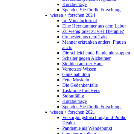
Kurzbeiträge
Spenden Sie für die Forschung
wissen + forschen 2024
Im Miniaturformat
Eine Herzkammer aus dem Labor
Zu wenig oder zu viel Therapie?
Orchester aus dem Takt
Männer erkranken anders. Frauen
auch.
Die schleichende Pandemie stoppen
Schalter gegen Alzheimer
Strahlen auf der Haut
Vernetztes Wissen
Ganz nah dran
Fette Muskeln
Die Gedankenfalle
Taskforce fürs Herz
Störanfällig
Kurzbeiträge
Spenden Sie für die Forschung
wissen + forschen 2021
Versorgungsforschung und Public
Health
Pandemie als Wendepunkt
Gemeinsam allein