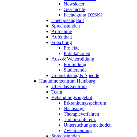
Newsletter
Geschichte
Fachtagung DZSKJ
Therapieangebot
Sprechstunden
Aufnahme
Aufenthalt
Forschung
Projekte
Publikationen
Aus- & Weiterbildung
Fortbildung
Studierende
Unterstützung & Spende
Hauttumorzentrum Hamburg
Über das Zentrum
Team
Behandlungsangebot
Erkrankungsspektrum
Nachsorge
Therapieverfahren
Tumorkonferenz
Untersuchungsmethoden
Zweitmeinung
Sprechstunden