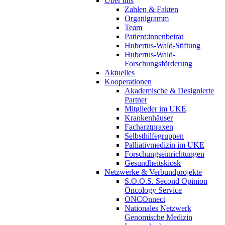
Über uns
Zahlen & Fakten
Organigramm
Team
Patient:innenbeirat
Hubertus-Wald-Stiftung
Hubertus-Wald-
Forschungsförderung
Aktuelles
Kooperationen
Akademische & Designierte
Partner
Mitglieder im UKE
Krankenhäuser
Facharztpraxen
Selbsthilfegruppen
Palliativmedizin im UKE
Forschungseinrichtungen
Gesundheitskiosk
Netzwerke & Verbundprojekte
S.O.O.S. Second Opinion
Oncology Service
ONCOnnect
Nationales Netzwerk
Genomische Medizin