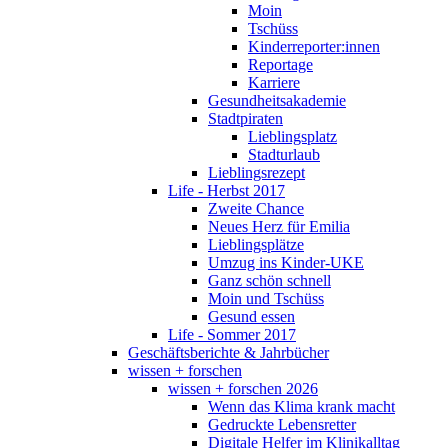
Moin
Tschüss
Kinderreporter:innen
Reportage
Karriere
Gesundheitsakademie
Stadtpiraten
Lieblingsplatz
Stadturlaub
Lieblingsrezept
Life - Herbst 2017
Zweite Chance
Neues Herz für Emilia
Lieblingsplätze
Umzug ins Kinder-UKE
Ganz schön schnell
Moin und Tschüss
Gesund essen
Life - Sommer 2017
Geschäftsberichte & Jahrbücher
wissen + forschen
wissen + forschen 2026
Wenn das Klima krank macht
Gedruckte Lebensretter
Digitale Helfer im Klinikalltag