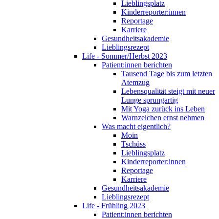
Lieblingsplatz
Kinderreporter:innen
Reportage
Karriere
Gesundheitsakademie
Lieblingsrezept
Life - Sommer/Herbst 2023
Patient:innen berichten
Tausend Tage bis zum letzten
Atemzug
Lebensqualität steigt mit neuer
Lunge sprungartig
Mit Yoga zurück ins Leben
Warnzeichen ernst nehmen
Was macht eigentlich?
Moin
Tschüss
Lieblingsplatz
Kinderreporter:innen
Reportage
Karriere
Gesundheitsakademie
Lieblingsrezept
Life - Frühling 2023
Patient:innen berichten