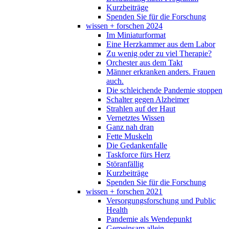
Kurzbeiträge
Spenden Sie für die Forschung
wissen + forschen 2024
Im Miniaturformat
Eine Herzkammer aus dem Labor
Zu wenig oder zu viel Therapie?
Orchester aus dem Takt
Männer erkranken anders. Frauen
auch.
Die schleichende Pandemie stoppen
Schalter gegen Alzheimer
Strahlen auf der Haut
Vernetztes Wissen
Ganz nah dran
Fette Muskeln
Die Gedankenfalle
Taskforce fürs Herz
Störanfällig
Kurzbeiträge
Spenden Sie für die Forschung
wissen + forschen 2021
Versorgungsforschung und Public
Health
Pandemie als Wendepunkt
Gemeinsam allein