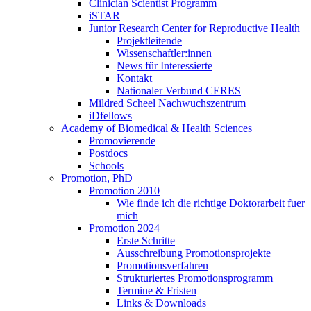
Clinician Scientist Programm
iSTAR
Junior Research Center for Reproductive Health
Projektleitende
Wissenschaftler:innen
News für Interessierte
Kontakt
Nationaler Verbund CERES
Mildred Scheel Nachwuchszentrum
iDfellows
Academy of Biomedical & Health Sciences
Promovierende
Postdocs
Schools
Promotion, PhD
Promotion 2010
Wie finde ich die richtige Doktorarbeit fuer
mich
Promotion 2024
Erste Schritte
Ausschreibung Promotionsprojekte
Promotionsverfahren
Strukturiertes Promotionsprogramm
Termine & Fristen
Links & Downloads