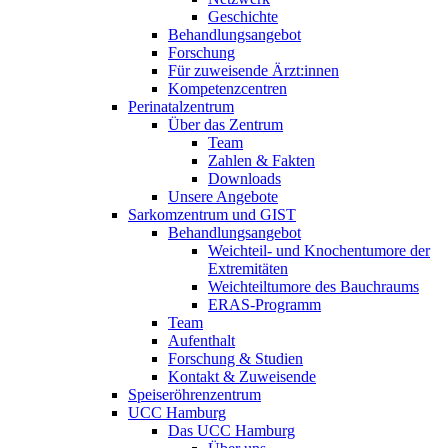
Geschichte
Behandlungsangebot
Forschung
Für zuweisende Ärzt:innen
Kompetenzcentren
Perinatalzentrum
Über das Zentrum
Team
Zahlen & Fakten
Downloads
Unsere Angebote
Sarkomzentrum und GIST
Behandlungsangebot
Weichteil- und Knochentumore der
Extremitäten
Weichteiltumore des Bauchraums
ERAS-Programm
Team
Aufenthalt
Forschung & Studien
Kontakt & Zuweisende
Speiseröhrenzentrum
UCC Hamburg
Das UCC Hamburg