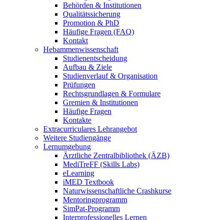
Behörden & Institutionen
Qualitätssicherung
Promotion & PhD
Häufige Fragen (FAQ)
Kontakt
Hebammenwissenschaft
Studienentscheidung
Aufbau & Ziele
Studienverlauf & Organisation
Prüfungen
Rechtsgrundlagen & Formulare
Gremien & Institutionen
Häufige Fragen
Kontakte
Extracurriculares Lehrangebot
Weitere Studiengänge
Lernumgebung
Ärztliche Zentralbibliothek (ÄZB)
MediTreFF (Skills Labs)
eLearning
iMED Textbook
Naturwissenschaftliche Crashkurse
Mentoringprogramm
SimPat-Programm
Interprofessionelles Lernen