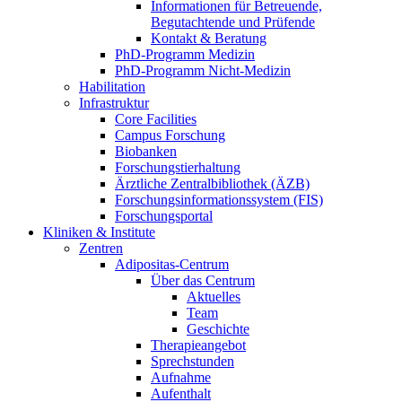
Informationen für Betreuende,
Begutachtende und Prüfende
Kontakt & Beratung
PhD-Programm Medizin
PhD-Programm Nicht-Medizin
Habilitation
Infrastruktur
Core Facilities
Campus Forschung
Biobanken
Forschungstierhaltung
Ärztliche Zentralbibliothek (ÄZB)
Forschungsinformationssystem (FIS)
Forschungsportal
Kliniken & Institute
Zentren
Adipositas-Centrum
Über das Centrum
Aktuelles
Team
Geschichte
Therapieangebot
Sprechstunden
Aufnahme
Aufenthalt