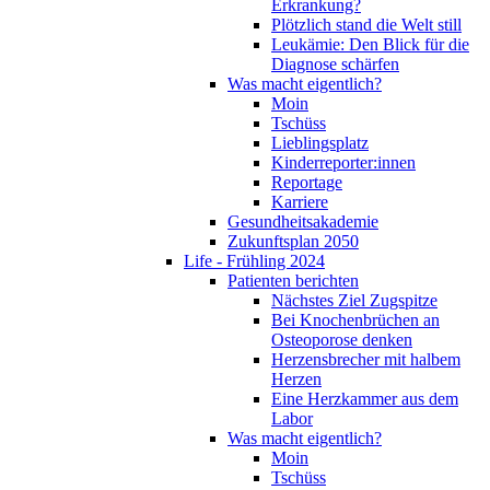
Erkrankung?
Plötzlich stand die Welt still
Leukämie: Den Blick für die
Diagnose schärfen
Was macht eigentlich?
Moin
Tschüss
Lieblingsplatz
Kinderreporter:innen
Reportage
Karriere
Gesundheitsakademie
Zukunftsplan 2050
Life - Frühling 2024
Patienten berichten
Nächstes Ziel Zugspitze
Bei Knochenbrüchen an
Osteoporose denken
Herzensbrecher mit halbem
Herzen
Eine Herzkammer aus dem
Labor
Was macht eigentlich?
Moin
Tschüss