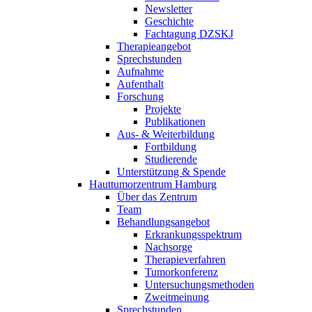
Newsletter
Geschichte
Fachtagung DZSKJ
Therapieangebot
Sprechstunden
Aufnahme
Aufenthalt
Forschung
Projekte
Publikationen
Aus- & Weiterbildung
Fortbildung
Studierende
Unterstützung & Spende
Hauttumorzentrum Hamburg
Über das Zentrum
Team
Behandlungsangebot
Erkrankungsspektrum
Nachsorge
Therapieverfahren
Tumorkonferenz
Untersuchungsmethoden
Zweitmeinung
Sprechstunden