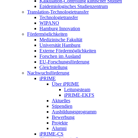
Kalkulation-Controlling klinischer Studien
Epidemiologisches Studienzentrum
Translation-Technologietransfer
Technologietransfer
WIPANO
Hamburg Innovation
Fördermöglichkeiten
Medizinische Fakultät
Universität Hamburg
Externe Fördermöglichkeiten
Forschen im Ausland
EU-Forschungsförderung
Gleichstellung
Nachwuchsförderung
iPRIME
Über iPRIME
Leitungsteam
iPRIME-EKFS
Aktuelles
Stipendien
Ausbildungsprogramm
Bewerbung
Projekte
Alumni
iPRIME-CS