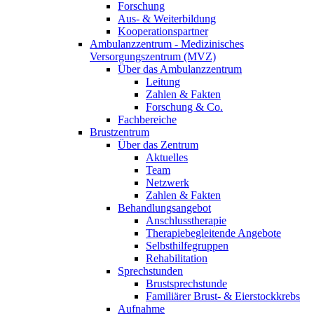
Forschung
Aus- & Weiterbildung
Kooperationspartner
Ambulanzzentrum - Medizinisches
Versorgungszentrum (MVZ)
Über das Ambulanzzentrum
Leitung
Zahlen & Fakten
Forschung & Co.
Fachbereiche
Brustzentrum
Über das Zentrum
Aktuelles
Team
Netzwerk
Zahlen & Fakten
Behandlungsangebot
Anschlusstherapie
Therapiebegleitende Angebote
Selbsthilfegruppen
Rehabilitation
Sprechstunden
Brustsprechstunde
Familiärer Brust- & Eierstockkrebs
Aufnahme