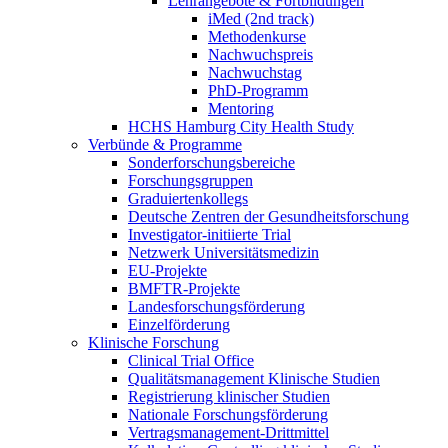
Lehrangebote & Fortbildungen
iMed (2nd track)
Methodenkurse
Nachwuchspreis
Nachwuchstag
PhD-Programm
Mentoring
HCHS Hamburg City Health Study
Verbünde & Programme
Sonderforschungsbereiche
Forschungsgruppen
Graduiertenkollegs
Deutsche Zentren der Gesundheitsforschung
Investigator-initiierte Trial
Netzwerk Universitätsmedizin
EU-Projekte
BMFTR-Projekte
Landesforschungsförderung
Einzelförderung
Klinische Forschung
Clinical Trial Office
Qualitätsmanagement Klinische Studien
Registrierung klinischer Studien
Nationale Forschungsförderung
Vertragsmanagement-Drittmittel