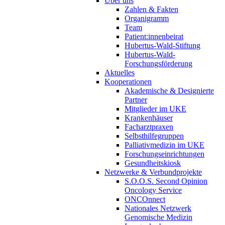
Über uns
Zahlen & Fakten
Organigramm
Team
Patient:innenbeirat
Hubertus-Wald-Stiftung
Hubertus-Wald-
Forschungsförderung
Aktuelles
Kooperationen
Akademische & Designierte
Partner
Mitglieder im UKE
Krankenhäuser
Facharztpraxen
Selbsthilfegruppen
Palliativmedizin im UKE
Forschungseinrichtungen
Gesundheitskiosk
Netzwerke & Verbundprojekte
S.O.O.S. Second Opinion
Oncology Service
ONCOnnect
Nationales Netzwerk
Genomische Medizin