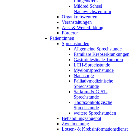
Lungenkrebs
Mildred Scheel
Nachwuchszentrum
Organkrebszentren
Veranstaltungen
Aus- & Weiterbildung
Förderer
Patient:innen
Sprechstunden
Allgemeine Sprechstunde
Familiäre Krebserkrankungen
Gastrointestinale Tumoren
LCH-Sprechstunde
Myelomsprechstunde
Nachsorge
Palliativmedizinische
Sprechstunde
Sarkom- & GIST-
Sprechstunde
Thoraxonkologische
Sprechstunde
weitere Sprechstunden
Behandlungsangebot
Zweitmeinung
Lotsen- & Krebsinformationsdienst