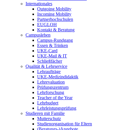
Internationales
Outgoing Mobility
Incoming Mobility
Partnerhochschulen
EUGLOH
Kontakt & Beratung
Campusleben
Campus-Rundgang
Essen & Trinken
UKE-Card
UKE-Mail & IT
Schließfächer
Qualität & Lehrservice
Lehraufträge
UKE-Medizindidaktik
Lehrevaluation
Prüfungszentrum
Lehrforschung
Teacher of the Year
Lehrbudget
Lehrleistungsprüfung
Studieren mit Familie
Mutterschutz
Studienorganisation für Eltern
(Beratungs-)Angebote