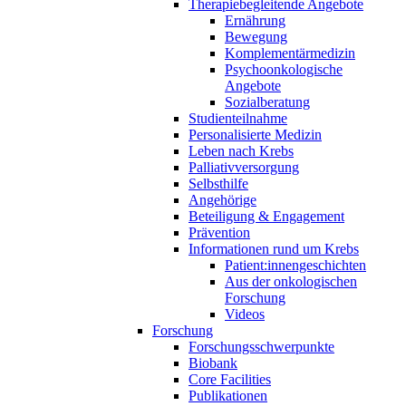
Therapiebegleitende Angebote
Ernährung
Bewegung
Komplementärmedizin
Psychoonkologische
Angebote
Sozialberatung
Studienteilnahme
Personalisierte Medizin
Leben nach Krebs
Palliativversorgung
Selbsthilfe
Angehörige
Beteiligung & Engagement
Prävention
Informationen rund um Krebs
Patient:innengeschichten
Aus der onkologischen
Forschung
Videos
Forschung
Forschungsschwerpunkte
Biobank
Core Facilities
Publikationen