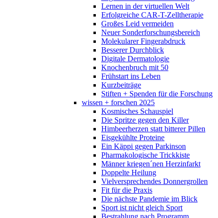
Lernen in der virtuellen Welt
Erfolgreiche CAR-T-Zelltherapie
Großes Leid vermeiden
Neuer Sonderforschungsbereich
Molekularer Fingerabdruck
Besserer Durchblick
Digitale Dermatologie
Knochenbruch mit 50
Frühstart ins Leben
Kurzbeiträge
Stiften + Spenden für die Forschung
wissen + forschen 2025
Kosmisches Schauspiel
Die Spritze gegen den Killer
Himbeerherzen statt bitterer Pillen
Eisgekühlte Proteine
Ein Käppi gegen Parkinson
Pharmakologische Trickkiste
Männer kriegen´nen Herzinfarkt
Doppelte Heilung
Vielversprechendes Donnergrollen
Fit für die Praxis
Die nächste Pandemie im Blick
Sport ist nicht gleich Sport
Bestrahlung nach Programm