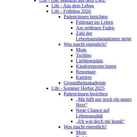
Life - Das Magazin aus dem UKE
Life - Aus dem Leben
Life - Frühling 2026
Patient:innen berichten
Frühstart ins Leben
Am seidenen Faden
Zahl der
Lebertransplantationen steigt
Was macht eigentlich?
Moin
Tschüss
Lieblingsplatz
Kinderreporter:innen
Reportage
Karriere
Gesundheitsakademie
Life - Sommer Herbst 2025
Patient:innen berichten
„Mir hilft nur noch ein neues
Herz“
Neue Chance auf
Lebensqualiät
„Ich war doch nie krank“
Was macht eigentlich?
Moin