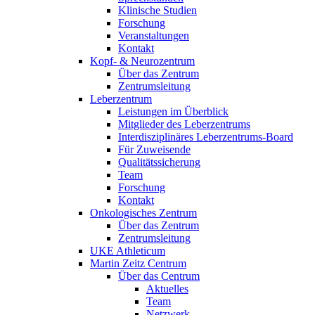
Klinische Studien
Forschung
Veranstaltungen
Kontakt
Kopf- & Neurozentrum
Über das Zentrum
Zentrumsleitung
Leberzentrum
Leistungen im Überblick
Mitglieder des Leberzentrums
Interdisziplinäres Leberzentrums-Board
Für Zuweisende
Qualitätssicherung
Team
Forschung
Kontakt
Onkologisches Zentrum
Über das Zentrum
Zentrumsleitung
UKE Athleticum
Martin Zeitz Centrum
Über das Centrum
Aktuelles
Team
Netzwerk