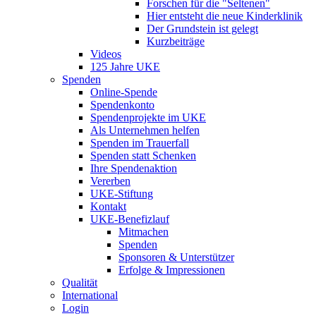
Forschen für die "Seltenen"
Hier entsteht die neue Kinderklinik
Der Grundstein ist gelegt
Kurzbeiträge
Videos
125 Jahre UKE
Spenden
Online-Spende
Spendenkonto
Spendenprojekte im UKE
Als Unternehmen helfen
Spenden im Trauerfall
Spenden statt Schenken
Ihre Spendenaktion
Vererben
UKE-Stiftung
Kontakt
UKE-Benefizlauf
Mitmachen
Spenden
Sponsoren & Unterstützer
Erfolge & Impressionen
Qualität
International
Login