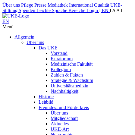
Über uns
Pflege
Presse
Mediathek
International
Qualität
UKE-
Stiftung
Spenden
Leichte Sprache
Bereiche
Login
I
EN
I
A
A
I
EN
Menü
Allgemein
Über uns
Das UKE
Vorstand
Kuratorium
Medizinische Fakultät
Kollegium
Zahlen & Fakten
Strategie & Wachstum
Universitätsmedizin
Nachhaltigkeit
Historie
Leitbild
Freundes- und Förderkreis
Über uns
Mitgliedschaft
Aktuelles
UKE-Art
Newsarchiv