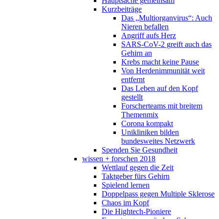
Hauptsache gemeinsam
Kurzbeiträge
Das „Multiorganvirus“: Auch
Nieren befallen
Angriff aufs Herz
SARS-CoV-2 greift auch das
Gehirn an
Krebs macht keine Pause
Von Herdenimmunität weit
entfernt
Das Leben auf den Kopf
gestellt
Forscherteams mit breitem
Themenmix
Corona kompakt
Unikliniken bilden
bundesweites Netzwerk
Spenden Sie Gesundheit
wissen + forschen 2018
Wettlauf gegen die Zeit
Taktgeber fürs Gehirn
Spielend lernen
Doppelpass gegen Multiple Sklerose
Chaos im Kopf
Die Hightech-Pioniere