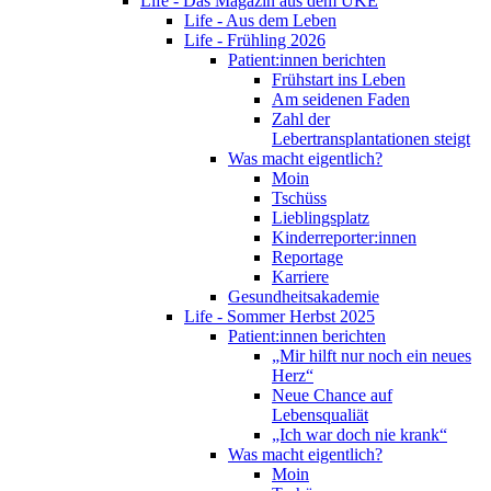
Life - Das Magazin aus dem UKE
Life - Aus dem Leben
Life - Frühling 2026
Patient:innen berichten
Frühstart ins Leben
Am seidenen Faden
Zahl der
Lebertransplantationen steigt
Was macht eigentlich?
Moin
Tschüss
Lieblingsplatz
Kinderreporter:innen
Reportage
Karriere
Gesundheitsakademie
Life - Sommer Herbst 2025
Patient:innen berichten
„Mir hilft nur noch ein neues
Herz“
Neue Chance auf
Lebensqualiät
„Ich war doch nie krank“
Was macht eigentlich?
Moin