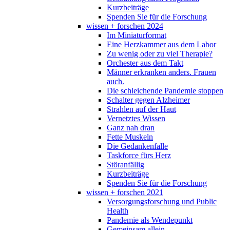
Kurzbeiträge
Spenden Sie für die Forschung
wissen + forschen 2024
Im Miniaturformat
Eine Herzkammer aus dem Labor
Zu wenig oder zu viel Therapie?
Orchester aus dem Takt
Männer erkranken anders. Frauen
auch.
Die schleichende Pandemie stoppen
Schalter gegen Alzheimer
Strahlen auf der Haut
Vernetztes Wissen
Ganz nah dran
Fette Muskeln
Die Gedankenfalle
Taskforce fürs Herz
Störanfällig
Kurzbeiträge
Spenden Sie für die Forschung
wissen + forschen 2021
Versorgungsforschung und Public
Health
Pandemie als Wendepunkt
Gemeinsam allein