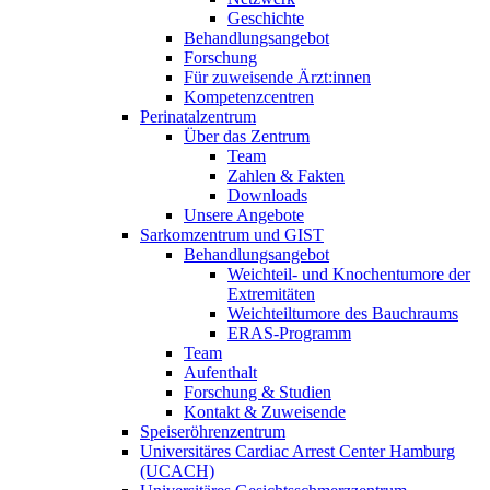
Geschichte
Behandlungsangebot
Forschung
Für zuweisende Ärzt:innen
Kompetenzcentren
Perinatalzentrum
Über das Zentrum
Team
Zahlen & Fakten
Downloads
Unsere Angebote
Sarkomzentrum und GIST
Behandlungsangebot
Weichteil- und Knochentumore der
Extremitäten
Weichteiltumore des Bauchraums
ERAS-Programm
Team
Aufenthalt
Forschung & Studien
Kontakt & Zuweisende
Speiseröhrenzentrum
Universitäres Cardiac Arrest Center Hamburg
(UCACH)