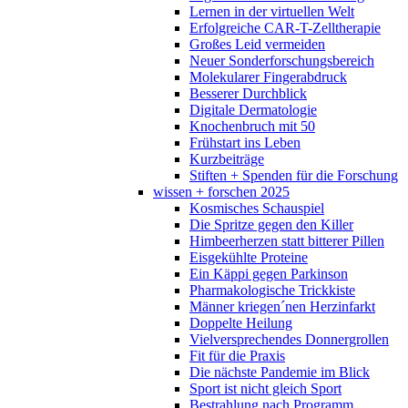
Lernen in der virtuellen Welt
Erfolgreiche CAR-T-Zelltherapie
Großes Leid vermeiden
Neuer Sonderforschungsbereich
Molekularer Fingerabdruck
Besserer Durchblick
Digitale Dermatologie
Knochenbruch mit 50
Frühstart ins Leben
Kurzbeiträge
Stiften + Spenden für die Forschung
wissen + forschen 2025
Kosmisches Schauspiel
Die Spritze gegen den Killer
Himbeerherzen statt bitterer Pillen
Eisgekühlte Proteine
Ein Käppi gegen Parkinson
Pharmakologische Trickkiste
Männer kriegen´nen Herzinfarkt
Doppelte Heilung
Vielversprechendes Donnergrollen
Fit für die Praxis
Die nächste Pandemie im Blick
Sport ist nicht gleich Sport
Bestrahlung nach Programm