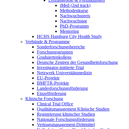
Lehrangebote & Fortbildungen
iMed (2nd track)
Methodenkurse
Nachwuchspreis
Nachwuchstag
PhD-Programm
Mentoring
HCHS Hamburg City Health Study
Verbünde & Programme
Sonderforschungsbereiche
Forschungsgruppen
Graduiertenkollegs
Deutsche Zentren der Gesundheitsforschung
Investigator-initiierte Trial
Netzwerk Universitätsmedizin
EU-Projekte
BMFTR-Projekte
Landesforschungsförderung
Einzelförderung
Klinische Forschung
Clinical Trial Office
Qualitätsmanagement Klinische Studien
Registrierung klinischer Studien
Nationale Forschungsförderung
Vertragsmanagement-Drittmittel