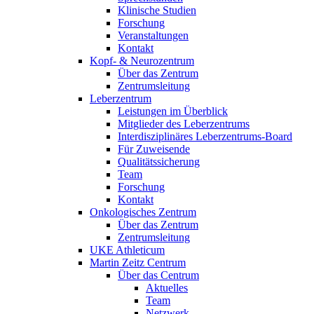
Klinische Studien
Forschung
Veranstaltungen
Kontakt
Kopf- & Neurozentrum
Über das Zentrum
Zentrumsleitung
Leberzentrum
Leistungen im Überblick
Mitglieder des Leberzentrums
Interdisziplinäres Leberzentrums-Board
Für Zuweisende
Qualitätssicherung
Team
Forschung
Kontakt
Onkologisches Zentrum
Über das Zentrum
Zentrumsleitung
UKE Athleticum
Martin Zeitz Centrum
Über das Centrum
Aktuelles
Team
Netzwerk