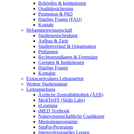
Behörden & Institutionen
Qualitätssicherung
Promotion & PhD
Häufige Fragen (FAQ)
Kontakt
Hebammenwissenschaft
Studienentscheidung
Aufbau & Ziele
Studienverlauf & Organisation
Prüfungen
Rechtsgrundlagen & Formulare
Gremien & Institutionen
Häufige Fragen
Kontakte
Extracurriculares Lehrangebot
Weitere Studiengänge
Lernumgebung
Ärztliche Zentralbibliothek (ÄZB)
MediTreFF (Skills Labs)
eLearning
iMED Textbook
Naturwissenschaftliche Crashkurse
Mentoringprogramm
SimPat-Programm
Interprofessionelles Lernen