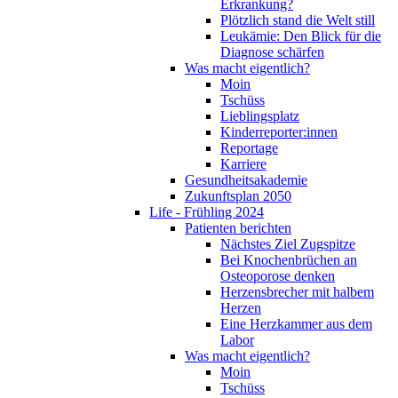
Erkrankung?
Plötzlich stand die Welt still
Leukämie: Den Blick für die
Diagnose schärfen
Was macht eigentlich?
Moin
Tschüss
Lieblingsplatz
Kinderreporter:innen
Reportage
Karriere
Gesundheitsakademie
Zukunftsplan 2050
Life - Frühling 2024
Patienten berichten
Nächstes Ziel Zugspitze
Bei Knochenbrüchen an
Osteoporose denken
Herzensbrecher mit halbem
Herzen
Eine Herzkammer aus dem
Labor
Was macht eigentlich?
Moin
Tschüss