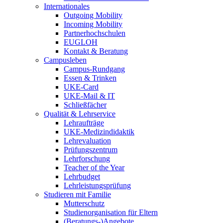
Internationales
Outgoing Mobility
Incoming Mobility
Partnerhochschulen
EUGLOH
Kontakt & Beratung
Campusleben
Campus-Rundgang
Essen & Trinken
UKE-Card
UKE-Mail & IT
Schließfächer
Qualität & Lehrservice
Lehraufträge
UKE-Medizindidaktik
Lehrevaluation
Prüfungszentrum
Lehrforschung
Teacher of the Year
Lehrbudget
Lehrleistungsprüfung
Studieren mit Familie
Mutterschutz
Studienorganisation für Eltern
(Beratungs-)Angebote