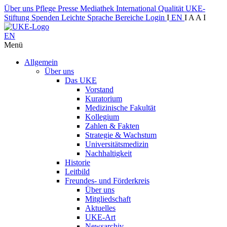
Über uns
Pflege
Presse
Mediathek
International
Qualität
UKE-
Stiftung
Spenden
Leichte Sprache
Bereiche
Login
I
EN
I
A
A
I
EN
Menü
Allgemein
Über uns
Das UKE
Vorstand
Kuratorium
Medizinische Fakultät
Kollegium
Zahlen & Fakten
Strategie & Wachstum
Universitätsmedizin
Nachhaltigkeit
Historie
Leitbild
Freundes- und Förderkreis
Über uns
Mitgliedschaft
Aktuelles
UKE-Art
Newsarchiv