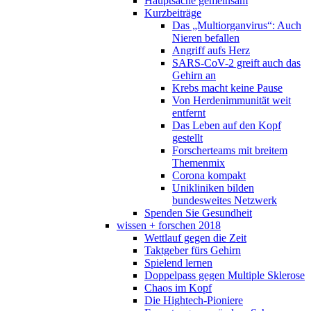
Hauptsache gemeinsam
Kurzbeiträge
Das „Multiorganvirus“: Auch
Nieren befallen
Angriff aufs Herz
SARS-CoV-2 greift auch das
Gehirn an
Krebs macht keine Pause
Von Herdenimmunität weit
entfernt
Das Leben auf den Kopf
gestellt
Forscherteams mit breitem
Themenmix
Corona kompakt
Unikliniken bilden
bundesweites Netzwerk
Spenden Sie Gesundheit
wissen + forschen 2018
Wettlauf gegen die Zeit
Taktgeber fürs Gehirn
Spielend lernen
Doppelpass gegen Multiple Sklerose
Chaos im Kopf
Die Hightech-Pioniere