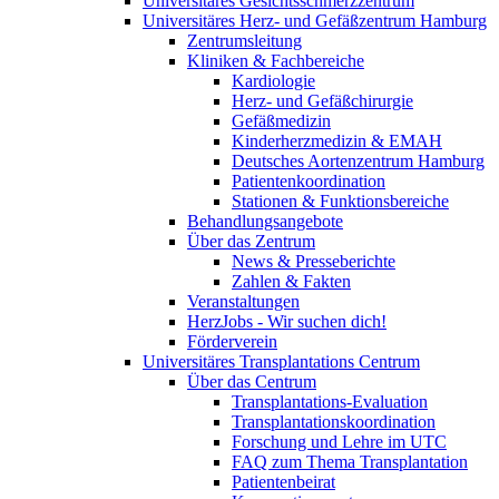
Universitäres Gesichtsschmerzzentrum
Universitäres Herz- und Gefäßzentrum Hamburg
Zentrumsleitung
Kliniken & Fachbereiche
Kardiologie
Herz- und Gefäßchirurgie
Gefäßmedizin
Kinderherzmedizin & EMAH
Deutsches Aortenzentrum Hamburg
Patientenkoordination
Stationen & Funktionsbereiche
Behandlungsangebote
Über das Zentrum
News & Presseberichte
Zahlen & Fakten
Veranstaltungen
HerzJobs - Wir suchen dich!
Förderverein
Universitäres Transplantations Centrum
Über das Centrum
Transplantations-Evaluation
Transplantationskoordination
Forschung und Lehre im UTC
FAQ zum Thema Transplantation
Patientenbeirat