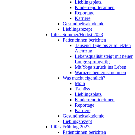
Lieblingsplatz
Kinderreporter:innen
Reportage
Karriere
Gesundheitsakademie
Lieblingsrezept
Life - Sommer/Herbst 2023
Patient:innen berichten
Tausend Tage bis zum letzten
Atemzug
Lebensqualität steigt mit neuer
Lunge sprungartig
Mit Yoga zurück ins Leben
Warnzeichen ernst nehmen
Was macht eigentlich?
Moin
Tschüss
Lieblingsplatz
Kinderreporter:innen
Reportage
Karriere
Gesundheitsakademie
Lieblingsrezept
Life - Frühling 2023
Patient:innen berichten