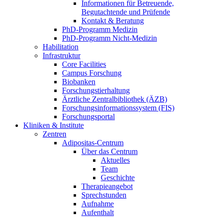
Informationen für Betreuende,
Begutachtende und Prüfende
Kontakt & Beratung
PhD-Programm Medizin
PhD-Programm Nicht-Medizin
Habilitation
Infrastruktur
Core Facilities
Campus Forschung
Biobanken
Forschungstierhaltung
Ärztliche Zentralbibliothek (ÄZB)
Forschungsinformationssystem (FIS)
Forschungsportal
Kliniken & Institute
Zentren
Adipositas-Centrum
Über das Centrum
Aktuelles
Team
Geschichte
Therapieangebot
Sprechstunden
Aufnahme
Aufenthalt