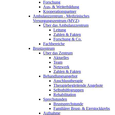
Forschung
Aus- & Weiterbildung
Kooperationspartner
Ambulanzzentrum - Medizinisches
Versorgungszentrum (MVZ)
Über das Ambulanzzentrum
Leitung
Zahlen & Fakten
Forschung & Co.
Fachbereiche
Brustzentrum
Über das Zentrum
Aktuelles
Team
Netzwerk
Zahlen & Fakten
Behandlungsangebot
Anschlusstherapie
Therapiebegleitende Angebote
Selbsthilfegruppen
Rehabilitation
Sprechstunden
Brustsprechstunde
Familiärer Brust- & Eierstockkrebs
Aufnahme