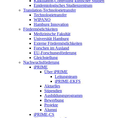
Kalkulation-Controlling klinischer Studien
Epidemiologisches Studienzentrum
Translation-Technologietransfer
Technologietransfer
WIPANO
Hamburg Innovation
Fördermöglichkeiten
Medizinische Fakultät
Universität Hamburg
Externe Fördermöglichkeiten
Forschen im Ausland
EU-Forschungsförderung
Gleichstellung
Nachwuchsförderung
iPRIME
Über iPRIME
Leitungsteam
iPRIME-EKFS
Aktuelles
Stipendien
Ausbildungsprogramm
Bewerbung
Projekte
Alumni
iPRIME-CS