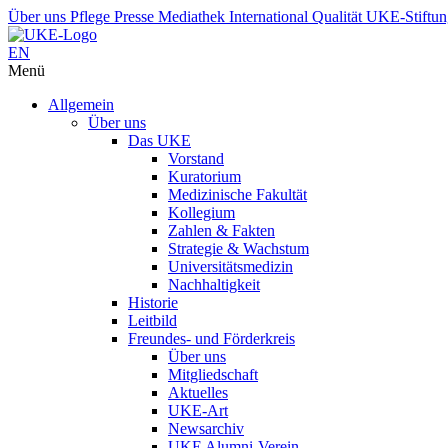
Über uns
Pflege
Presse
Mediathek
International
Qualität
UKE-Stiftu
EN
Menü
Allgemein
Über uns
Das UKE
Vorstand
Kuratorium
Medizinische Fakultät
Kollegium
Zahlen & Fakten
Strategie & Wachstum
Universitätsmedizin
Nachhaltigkeit
Historie
Leitbild
Freundes- und Förderkreis
Über uns
Mitgliedschaft
Aktuelles
UKE-Art
Newsarchiv
UKE Alumni-Verein