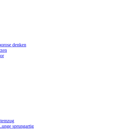
porose denken
rzen
or
Atemzug
 Lunge sprungartig