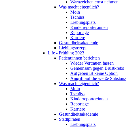
Warnzeichen ernst nehmen
Was macht eigentlich?
Moin
Tschüss
Lieblingsplatz
Kinderreporter:innen
Reportage
Karriere
Gesundheitsakademie
Lieblingsrezept
Life - Frühling 2023
Patient:innen berichten
Wieder Vertrauen fassen
Gemeinsam gegen Brustkrebs
Aufgeben ist keine Option
Angriff auf die weiße Substanz
Was macht eigentlich?
Moin
Tschüss
Kinderreporter:innen
Reportage
Karriere
Gesundheitsakademie
Stadtpiraten
Lieblingsplatz