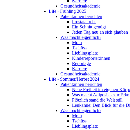
Karriere
Gesundheitsakademie
Life - Frühling 2025
Patient:innen berichten
Prostatakrebs
Ein Schnitt genügt
Jeden Tag neu an sich glauben
Was macht eigentlich?
Moin
Tschüss
Lieblingsplatz
Kinderreporter:innen
Reportage
Karriere
Gesundheitsakademie
Life - Sommer/Herbst 2024
Patient:innen berichten
Neue Freiheit im eigenen Körp
Was macht Adipositas zur Erk
Plötzlich stand die Welt still
Leukämie: Den Blick für die D
Was macht eigentlich?
Moin
Tschüss
Lieblingsplatz