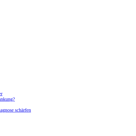
er
rankung?
iagnose schärfen