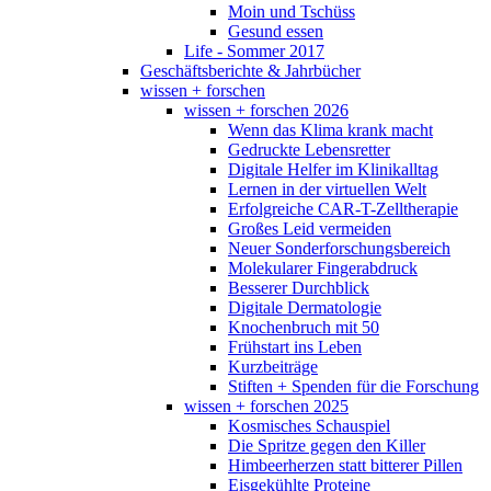
Moin und Tschüss
Gesund essen
Life - Sommer 2017
Geschäftsberichte & Jahrbücher
wissen + forschen
wissen + forschen 2026
Wenn das Klima krank macht
Gedruckte Lebensretter
Digitale Helfer im Klinikalltag
Lernen in der virtuellen Welt
Erfolgreiche CAR-T-Zelltherapie
Großes Leid vermeiden
Neuer Sonderforschungsbereich
Molekularer Fingerabdruck
Besserer Durchblick
Digitale Dermatologie
Knochenbruch mit 50
Frühstart ins Leben
Kurzbeiträge
Stiften + Spenden für die Forschung
wissen + forschen 2025
Kosmisches Schauspiel
Die Spritze gegen den Killer
Himbeerherzen statt bitterer Pillen
Eisgekühlte Proteine