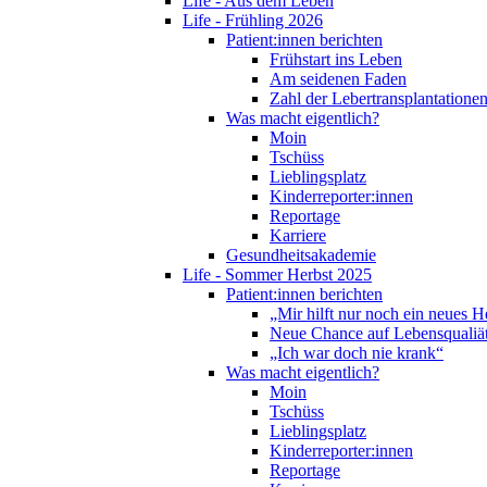
Life - Aus dem Leben
Life - Frühling 2026
Patient:innen berichten
Frühstart ins Leben
Am seidenen Faden
Zahl der Lebertransplantationen
Was macht eigentlich?
Moin
Tschüss
Lieblingsplatz
Kinderreporter:innen
Reportage
Karriere
Gesundheitsakademie
Life - Sommer Herbst 2025
Patient:innen berichten
„Mir hilft nur noch ein neues H
Neue Chance auf Lebensqualiä
„Ich war doch nie krank“
Was macht eigentlich?
Moin
Tschüss
Lieblingsplatz
Kinderreporter:innen
Reportage