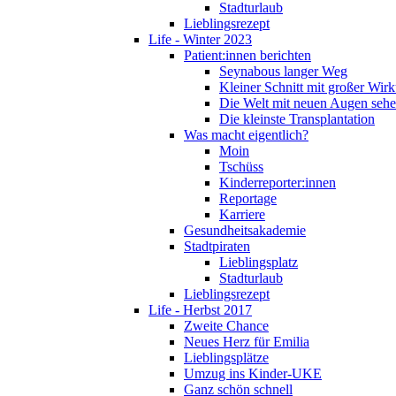
Stadturlaub
Lieblingsrezept
Life - Winter 2023
Patient:innen berichten
Seynabous langer Weg
Kleiner Schnitt mit großer Wir
Die Welt mit neuen Augen seh
Die kleinste Transplantation
Was macht eigentlich?
Moin
Tschüss
Kinderreporter:innen
Reportage
Karriere
Gesundheitsakademie
Stadtpiraten
Lieblingsplatz
Stadturlaub
Lieblingsrezept
Life - Herbst 2017
Zweite Chance
Neues Herz für Emilia
Lieblingsplätze
Umzug ins Kinder-UKE
Ganz schön schnell